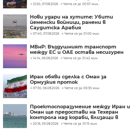
скоро
12:50, 07.08.2026
Чете се за: 00:57 мин.
Нови удари на хутите: Убити
йеменски войници, ранени в
Саудитска Арабия
07:40, 07.08.2026
Чете се за: 01:00 мин.
МВнР: Въздушният транспорт
между ЕС и ОАЕ остава несигурен
14:14, 06.08.2026
Чете се за: 01:42 мин.
Иран обяви сделка с Оман за
Ормузкия проток
07:30, 06.08.2026
Чете се за: 00:55 мин.
Проектоспоразумение между Иран и
Оман ще предостави на Техеран
контрола над кораби, влизащи в
Персийския залив?
20:16, 05.08.2026
Чете се за: 01:15 мин.