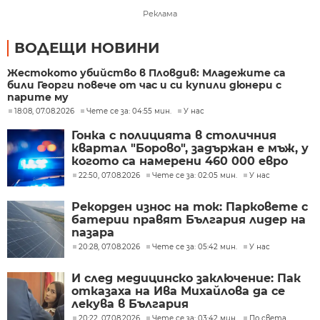
Реклама
ВОДЕЩИ НОВИНИ
Жестокото убийство в Пловдив: Младежите са
били Георги повече от час и си купили дюнери с
парите му
18:08, 07.08.2026
Чете се за: 04:55 мин.
У нас
Гонка с полицията в столичния
квартал "Борово", задържан е мъж, у
когото са намерени 460 000 евро
22:50, 07.08.2026
Чете се за: 02:05 мин.
У нас
Рекорден износ на ток: Парковете с
батерии правят България лидер на
пазара
20:28, 07.08.2026
Чете се за: 05:42 мин.
У нас
И след медицинско заключение: Пак
отказаха на Ива Михайлова да се
лекува в България
20:22, 07.08.2026
Чете се за: 03:42 мин.
По света