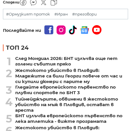
Сподели
#Ормузкият проток
#Иран
#преговори
Последвайте ни
ТОП 24
1
След Мондиал 2026: БНТ излъчва още пет
големи събития пряко
2
Жестокото убийство в Пловдив:
Младежите са били Георги повече от час и
си купили дюнери с парите му
3
Гледайте европейското първенство по
плувни спортове по БНТ 3
4
Тийнейджърите, обвинени в жестокото
убийство на мъж в Пловдив, остават в
ареста
5
БНТ излъчва европейското първенство по
лека атлетика - вижте програмата
6
Жестокото убийство в Пловдив: