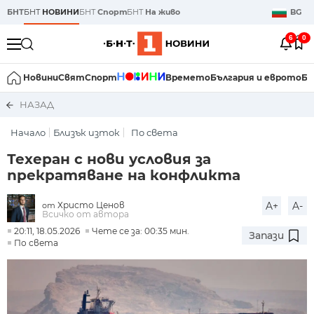
БНТ
БНТ
НОВИНИ
БНТ
Спорт
БНТ
На живо
BG
6
0
Новини
Свят
Спорт
Времето
България и еврото
Би
НАЗАД
Начало
Близък изток
По света
Техеран с нови условия за
прекратяване на конфликта
Христо Ценов
A+
A-
от
Всичко от автора
20:11, 18.05.2026
Чете се за: 00:35 мин.
Запази
По света