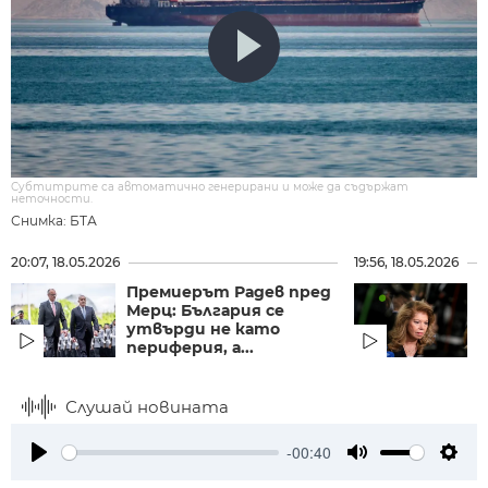
Субтитрите са автоматично генерирани и може да съдържат
неточности.
Снимка: БТА
20:07, 18.05.2026
19:56, 18.05.2026
Премиерът Радев пред
И
Мерц: България се
п
утвърди не като
В
периферия, а...
с
Слушай новината
-00:40
Play
Mute
Setti