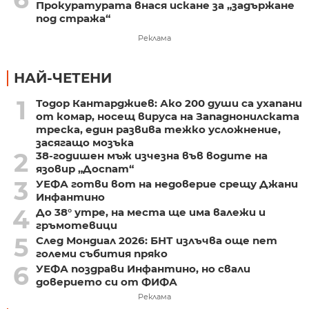
Прокуратурата внася искане за „задържане
под стража“
Реклама
НАЙ-ЧЕТЕНИ
1
Тодор Кантарджиев: Ако 200 души са ухапани
от комар, носещ вируса на Западнонилската
треска, един развива тежко усложнение,
засягащо мозъка
2
38-годишен мъж изчезна във водите на
язовир „Доспат“
3
УЕФА готви вот на недоверие срещу Джани
Инфантино
4
До 38° утре, на места ще има валежи и
гръмотевици
5
След Мондиал 2026: БНТ излъчва още пет
големи събития пряко
6
УЕФА поздрави Инфантино, но свали
доверието си от ФИФА
Реклама