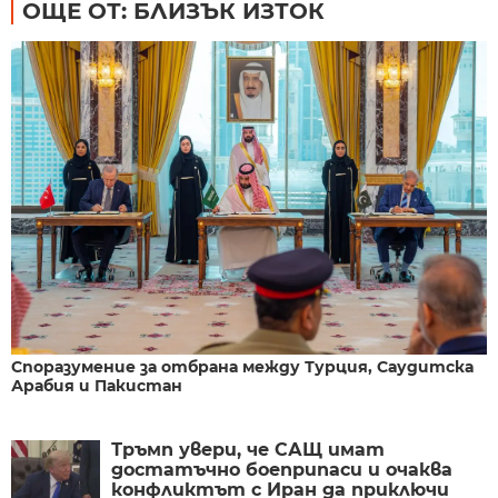
ОЩЕ ОТ: БЛИЗЪК ИЗТОК
Споразумение за отбрана между Турция, Саудитска
Арабия и Пакистан
Тръмп увери, че САЩ имат
достатъчно боеприпаси и очаква
конфликтът с Иран да приключи