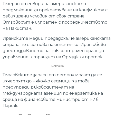
Техеран отговори на американското
предложение за прекратяване на конфликта с
ревизирани условия от своя страна.
Отговорът е изпратен с посредничеството
на Пакистан.
Иранските медии предадоха, че американската
страна не е готова на отстъпки. Иран обяви
днес създаването на нов контролен орган за
управление и транзит на Ормузкия проток.
Реклама
Търговските запаси от петрол могат да се
изчерпят до няколко седмици, за това
предупреди ръководителят на
Международната агенция по енергетика на
среща на финансовите министри от Г-7 в
Париж.