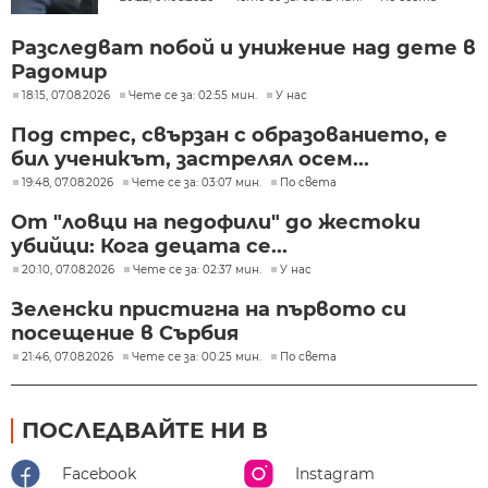
Разследват побой и унижение над дете в
Радомир
18:15, 07.08.2026
Чете се за: 02:55 мин.
У нас
Под стрес, свързан с образованието, е
бил ученикът, застрелял осем...
19:48, 07.08.2026
Чете се за: 03:07 мин.
По света
От "ловци на педофили" до жестоки
убийци: Кога децата се...
20:10, 07.08.2026
Чете се за: 02:37 мин.
У нас
Зеленски пристигна на първото си
посещение в Сърбия
21:46, 07.08.2026
Чете се за: 00:25 мин.
По света
ПОСЛЕДВАЙТЕ НИ В
Facebook
Instagram