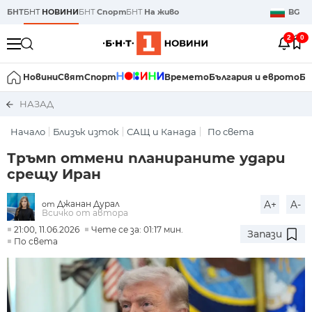
БНТ
БНТ
НОВИНИ
БНТ
Спорт
БНТ
На живо
BG
2
0
Новини
Свят
Спорт
Времето
България и еврото
Би
НАЗАД
Начало
Близък изток
САЩ и Канада
По света
Тръмп отмени планираните удари
срещу Иран
Джанан Дурал
A+
A-
от
Всичко от автора
21:00, 11.06.2026
Чете се за: 01:17 мин.
Запази
По света