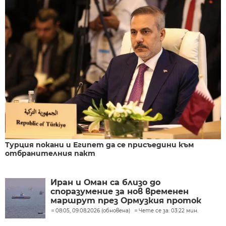
Турция покани и Египет да се присъедини към
отбранителния пакт
Иран и Оман са близо до
споразумение за нов временен
маршрут през Ормузкия проток
08:05, 09.08.2026 (обновена)
Чете се за: 03:22 мин.