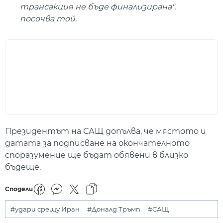
трансакция не бъде финализирана".
посочва той.
Президентът на САЩ допълва, че мястото и
датата за подписване на окончателното
споразумение ще бъдат обявени в близко
бъдеще.
Сподели
#удари срещу Иран
#Доналд Тръмп
#САЩ