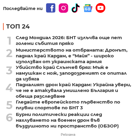
Последвайте ни
ТОП 24
1
След Мондиал 2026: БНТ излъчва още пет
големи събития пряко
2
Министерството на отбраната: Дронът,
паднал край Кардам, е “Майя” - широко
използван от украинската армия
3
Убийство край Слънчев бряг: Мъж е
намушкан с нож, заподозреният се опитал
да избяга
4
Падналият дрон край Кардам: Украйна увери,
че не е атакувала умишлено България и
обеща разследване
5
Гледайте европейското първенство по
плувни спортове по БНТ 3
6
Бурни политически реакции след
нахлуването на военен дрон във
въздушното ни пространство (ОБЗОР)
Реклама