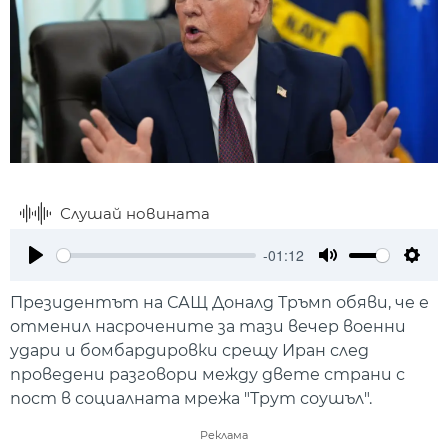
Слушай новината
-01:12
Play
Mute
Setti
Президентът на САЩ Доналд Тръмп обяви, че е
отменил насрочените за тази вечер военни
удари и бомбардировки срещу Иран след
проведени разговори между двете страни с
пост в социалната мрежа "Трут соушъл".
Реклама