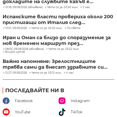
докладите на службите какъв е...
10:18, 09.08.2026 (обновена)
Чете се за: 02:50 мин.
У нас
Испанските власти провериха около 200
пристигащи от Италия след...
13:01, 09.08.2026
Чете се за: 02:02 мин.
По света
Иран и Оман са близо до споразумение за
нов временен маршрут през...
08:05, 09.08.2026 (обновена)
Чете се за: 03:22 мин.
Близък изток
Важно напомняне: Зрелостниците
трябва сами да внесат здравните си...
12:27, 09.08.2026
Чете се за: 03:12 мин.
У нас
ПОСЛЕДВАЙТЕ НИ В
Facebook
Instagram
YouTube
TikTok