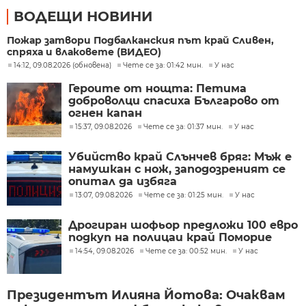
ВОДЕЩИ НОВИНИ
Пожар затвори Подбалканския път край Сливен,
спряха и влаковете (ВИДЕО)
14:12, 09.08.2026 (обновена)
Чете се за: 01:42 мин.
У нас
Героите от нощта: Петима
доброволци спасиха Българово от
огнен капан
15:37, 09.08.2026
Чете се за: 01:37 мин.
У нас
Убийство край Слънчев бряг: Мъж е
намушкан с нож, заподозреният се
опитал да избяга
13:07, 09.08.2026
Чете се за: 01:25 мин.
У нас
Дрогиран шофьор предложи 100 евро
подкуп на полицаи край Поморие
14:54, 09.08.2026
Чете се за: 00:52 мин.
У нас
Президентът Илияна Йотова: Очаквам