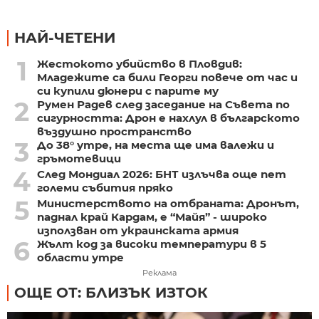
НАЙ-ЧЕТЕНИ
1
Жестокото убийство в Пловдив:
Младежите са били Георги повече от час и
си купили дюнери с парите му
2
Румен Радев след заседание на Съвета по
сигурността: Дрон е нахлул в българското
въздушно пространство
3
До 38° утре, на места ще има валежи и
гръмотевици
4
След Мондиал 2026: БНТ излъчва още пет
големи събития пряко
5
Министерството на отбраната: Дронът,
паднал край Кардам, е “Майя” - широко
използван от украинската армия
6
Жълт код за високи температури в 5
области утре
Реклама
ОЩЕ ОТ: БЛИЗЪК ИЗТОК