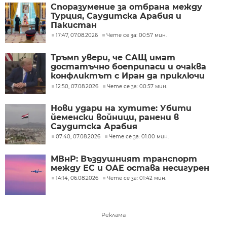
Споразумение за отбрана между
Турция, Саудитска Арабия и
Пакистан
17:47, 07.08.2026
Чете се за: 00:57 мин.
Тръмп увери, че САЩ имат
достатъчно боеприпаси и очаква
конфликтът с Иран да приключи
скоро
12:50, 07.08.2026
Чете се за: 00:57 мин.
Нови удари на хутите: Убити
йеменски войници, ранени в
Саудитска Арабия
07:40, 07.08.2026
Чете се за: 01:00 мин.
МВнР: Въздушният транспорт
между ЕС и ОАЕ остава несигурен
14:14, 06.08.2026
Чете се за: 01:42 мин.
Реклама