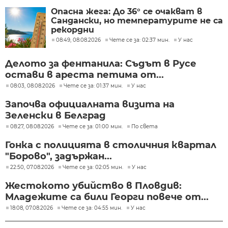
Опасна жега: До 36° се очакват в
Сандански, но температурите не са
рекордни
08:49, 08.08.2026
Чете се за: 02:37 мин.
У нас
Делото за фентанила: Съдът в Русе
остави в ареста петима от...
08:03, 08.08.2026
Чете се за: 01:37 мин.
У нас
Започва официалната визита на
Зеленски в Белград
08:27, 08.08.2026
Чете се за: 01:00 мин.
По света
Гонка с полицията в столичния квартал
"Борово", задържан...
22:50, 07.08.2026
Чете се за: 02:05 мин.
У нас
Жестокото убийство в Пловдив:
Младежите са били Георги повече от...
18:08, 07.08.2026
Чете се за: 04:55 мин.
У нас