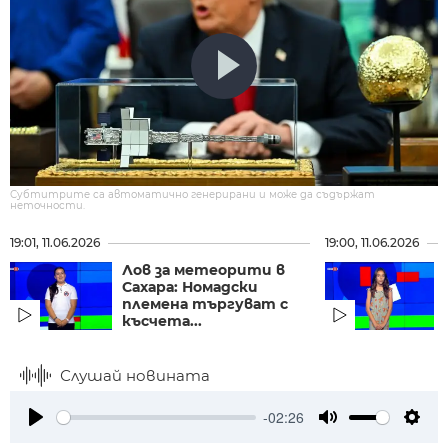
Субтитрите са автоматично генерирани и може да съдържат
неточности.
19:01, 11.06.2026
19:00, 11.06.2026
Лов за метеорити в
Сахара: Номадски
племена търгуват с
късчета...
Слушай новината
-02:26
Play
Mute
Setti