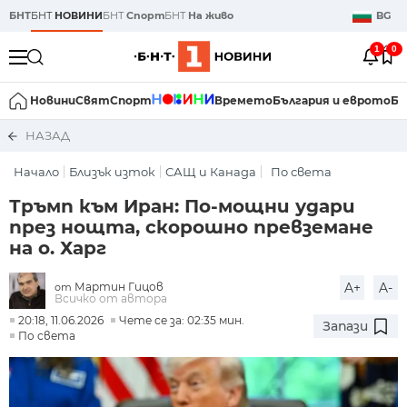
БНТ
БНТ
НОВИНИ
БНТ
Спорт
БНТ
На живо
BG
1
0
Новини
Свят
Спорт
Времето
България и еврото
Би
НАЗАД
Начало
Близък изток
САЩ и Канада
По света
Тръмп към Иран: По-мощни удари
през нощта, скорошно превземане
на о. Харг
Мартин Гицов
A+
A-
от
Всичко от автора
20:18, 11.06.2026
Чете се за: 02:35 мин.
Запази
По света