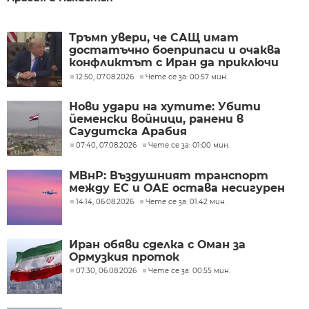
Тръмп увери, че САЩ имат
достатъчно боеприпаси и очаква
конфликтът с Иран да приключи
скоро
12:50, 07.08.2026
Чете се за: 00:57 мин.
Нови удари на хутите: Убити
йеменски войници, ранени в
Саудитска Арабия
07:40, 07.08.2026
Чете се за: 01:00 мин.
МВнР: Въздушният транспорт
между ЕС и ОАЕ остава несигурен
14:14, 06.08.2026
Чете се за: 01:42 мин.
Иран обяви сделка с Оман за
Ормузкия проток
07:30, 06.08.2026
Чете се за: 00:55 мин.