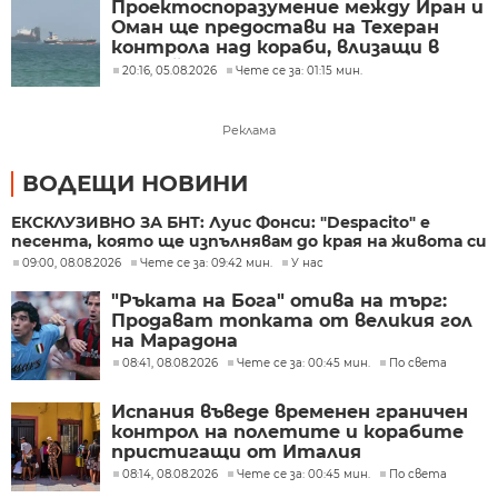
Проектоспоразумение между Иран и
Оман ще предостави на Техеран
контрола над кораби, влизащи в
Персийския залив?
20:16, 05.08.2026
Чете се за: 01:15 мин.
Реклама
ВОДЕЩИ НОВИНИ
ЕКСКЛУЗИВНО ЗА БНТ: Луис Фонси: "Despacito" е
песента, която ще изпълнявам до края на живота си
09:00, 08.08.2026
Чете се за: 09:42 мин.
У нас
"Ръката на Бога" отива на търг:
Продават топката от великия гол
на Марадона
08:41, 08.08.2026
Чете се за: 00:45 мин.
По света
Испания въведе временен граничен
контрол на полетите и корабите
пристигащи от Италия
08:14, 08.08.2026
Чете се за: 00:45 мин.
По света