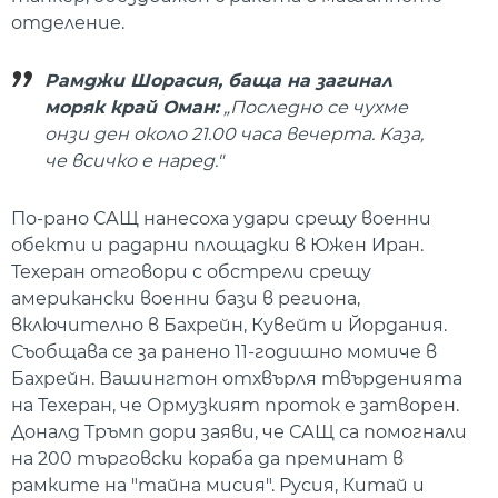
отделение.
Рамджи Шорасия, баща на загинал
моряк край Оман:
„Последно се чухме
онзи ден около 21.00 часа вечерта. Каза,
че всичко е наред."
По-рано САЩ нанесоха удари срещу военни
обекти и радарни площадки в Южен Иран.
Техеран отговори с обстрели срещу
американски военни бази в региона,
включително в Бахрейн, Кувейт и Йордания.
Съобщава се за ранено 11-годишно момиче в
Бахрейн. Вашингтон отхвърля твърденията
на Техеран, че Ормузкият проток е затворен.
Доналд Тръмп дори заяви, че САЩ са помогнали
на 200 търговски кораба да преминат в
рамките на "тайна мисия". Русия, Китай и