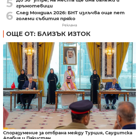
5
гръмотевици
6
След Мондиал 2026: БНТ излъчва още пет
големи събития пряко
Реклама
ОЩЕ ОТ: БЛИЗЪК ИЗТОК
Споразумение за отбрана между Турция, Саудитска
Арабия и Пакистан