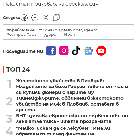
Пакистан призоваха за деескалация.
Сподели
#превземане
#Доналд Тръмп президент
#остров Харг
#удари
#Иран
Последвайте ни
ТОП 24
1
Жестокото убийство в Пловдив:
Младежите са били Георги повече от час и
си купили дюнери с парите му
2
Тийнейджърите, обвинени в жестокото
убийство на мъж в Пловдив, остават в
ареста
3
БНТ излъчва европейското първенство по
лека атлетика - вижте програмата
4
"Майко, искам да се лекувам": Има ли
обратен път след фентанила