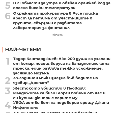
5
В 21 области за утре е обявен оранжев код за
опасно високи температури
6
Окръжната прокуратура в Русе поиска
арест за петима от участниците в
групите, свързани с разбитата
лаборатория за фентанил
Реклама
НАЙ-ЧЕТЕНИ
1
Тодор Кантарджиев: Ако 200 души са ухапани
от комар, носещ вируса на Западнонилската
треска, един развива тежко усложнение,
засягащо мозъка
2
38-годишен мъж изчезна във водите на
язовир „Доспат“
3
Жестокото убийство в Пловдив:
Младежите са били Георги повече от час и
си купили дюнери с парите му
4
УЕФА готви вот на недоверие срещу Джани
Инфантино
До 38° утре, на места ще има валежи и