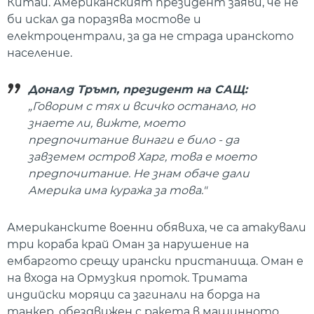
Китай. Американският президент заяви, че не
би искал да поразява мостове и
електроцентрали, за да не страда иранското
население.
Доналд Тръмп, президент на САЩ:
„Говорим с тях и всичко останало, но
знаете ли, вижте, моето
предпочитание винаги е било - да
завземем остров Харг, това е моето
предпочитание. Не знам обаче дали
Америка има куража за това."
Американските военни обявиха, че са атакували
три кораба край Оман за нарушение на
ембаргото срещу ирански пристанища. Оман е
на входа на Ормузкия проток. Тримата
индийски моряци са загинали на борда на
танкер, обездвижен с ракета в машинното