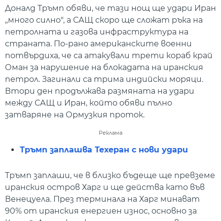
Доналд Тръмп обяви, че тази нощ ще удари Иран
„много силно", а САЩ скоро ще сложат ръка на
петролната и газова инфраструктура на
страната. По-рано американските военни
потвърдиха, че са атакували трети кораб край
Оман за нарушение на блокадата на иранския
петрол. Загинали са трима индийски моряци.
Втори ден продължава размяната на удари
между САЩ и Иран, който обяви пълно
затваряне на Ормузкия проток.
Реклама
Тръмп заплашва Техеран с нови удари
Тръмп заплаши, че в близко бъдеще ще превземе
иранския остров Харг и ще действа като във
Венецуела. През терминала на Харг минават
90% от иранския енергиен износ, основно за