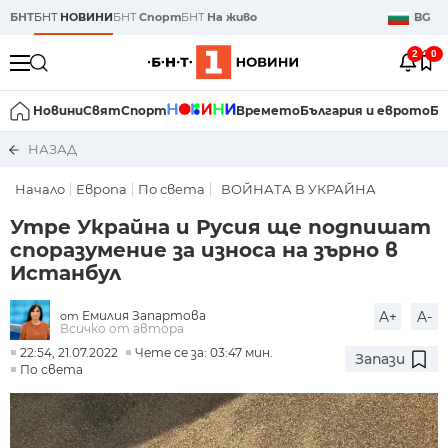
БНТ
БНТ
НОВИНИ
БНТ
Спорт
БНТ
На живо
BG
2
0
Новини
Свят
Спорт
Времето
България и еврото
Би
НАЗАД
Начало
Европа
По света
ВОЙНАТА В УКРАЙНА
Утре Украйна и Русия ще подпишат
споразумение за износа на зърно в
Истанбул
Емилия Запартова
A+
A-
от
Всичко от автора
22:54, 21.07.2022
Чете се за: 03:47 мин.
Запази
По света