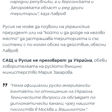
народни републики, а и Херсонската и
Запорожката област и ред други
територии", каза Лавров.
Русия не може да позволи на украинския
президент или на "който и да дойде на негово
място" да застрашава територията ѝ със
системи с по-голям обсег на действие, обясни
Лавров.
САЩ и Русия не преговарят за Украйна
, обяви
говорителката на руското външно
министерство Мария Захарова.
"Няма официални руско-американски
контакти по отношение на Украйна.
Техническите въпроси се обсъждат по
дипломатически канали, чрез нашите
посолства в Москва и Вашингтон."