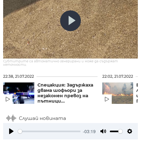
Субтитрите са автоматично генерирани и може да съдържат
неточности.
22:38, 21.07.2022
22:02, 21.07.2022
Спецакция: Задържаха
В
двама шофьори за
л
незаконен превоз на
и
пътници...
П
Слушай новината
-03:19
Play
Mute
Setti