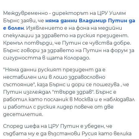
Междувременно - директорът на ЦРУ Уилям
Бърнс заяви, че
няма данни Владимир Путин да
е болен
. Изявлението е на фона на медийни
спекулации за здравето на руския президент.
Кремъл потвърди, че Путин се чувства добре.
Бърнс говори за здравето на Путин на форум за
сигурността в щата Колорадо.
"Няма данни руският президент да е
нестабилен или в лошо здравословно
състояние", каза Бърнс и дори се пошегува , че
Путин изглеждал "твърде здрав". Бърнс е
работил като посланик в Москва и е наблюдавал
и работил с руския лидер повече от две
десетилетия.
Според шефа на ЦРУ Путин е убеден, че
съдбата му е да възстанови Русия като велика