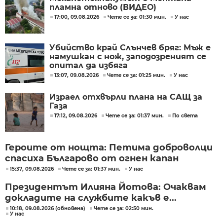
пламна отново (ВИДЕО)
17:00, 09.08.2026
Чете се за: 01:30 мин.
У нас
Убийство край Слънчев бряг: Мъж е
намушкан с нож, заподозреният се
опитал да избяга
13:07, 09.08.2026
Чете се за: 01:25 мин.
У нас
Израел отхвърли плана на САЩ за
Газа
17:12, 09.08.2026
Чете се за: 01:37 мин.
По света
Героите от нощта: Петима доброволци
спасиха Българово от огнен капан
15:37, 09.08.2026
Чете се за: 01:37 мин.
У нас
Президентът Илияна Йотова: Очаквам
докладите на службите какъв е...
10:18, 09.08.2026 (обновена)
Чете се за: 02:50 мин.
У нас