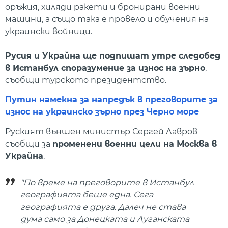
оръжия, хиляди ракети и бронирани военни
машини, а също така е провело и обучения на
украински войници.
Русия и Украйна ще подпишат утре следобед
в Истанбул споразумение за износ на зърно
,
съобщи турското президентство.
Путин намекна за напредък в преговорите за
износ на украинско зърно през Черно море
Руският външен министър Сергей Лавров
съобщи за
променени военни цели на Москва в
Украйна
.
"По време на преговорите в Истанбул
географията беше една. Сега
географията е друга. Далеч не става
дума само за Донецката и Луганската