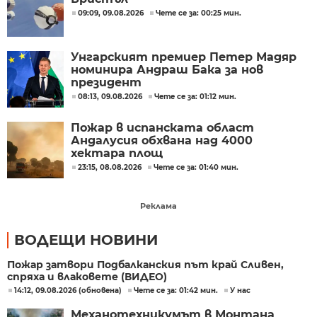
09:09, 09.08.2026
Чете се за: 00:25 мин.
Унгарският премиер Петер Мадяр
номинира Андраш Бака за нов
президент
08:13, 09.08.2026
Чете се за: 01:12 мин.
Пожар в испанската област
Андалусия обхвана над 4000
хектара площ
23:15, 08.08.2026
Чете се за: 01:40 мин.
Реклама
ВОДЕЩИ НОВИНИ
Пожар затвори Подбалканския път край Сливен,
спряха и влаковете (ВИДЕО)
14:12, 09.08.2026 (обновена)
Чете се за: 01:42 мин.
У нас
Механотехникумът в Монтана