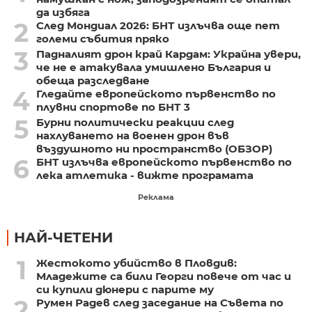
да избяга
2
След Мондиал 2026: БНТ излъчва още пет
големи събития пряко
3
Падналият дрон край Кардам: Украйна увери,
че не е атакувала умишлено България и
обеща разследване
4
Гледайте европейското първенство по
плувни спортове по БНТ 3
5
Бурни политически реакции след
нахлуването на военен дрон във
въздушното ни пространство (ОБЗОР)
6
БНТ излъчва европейското първенство по
лека атлетика - вижте програмата
Реклама
НАЙ-ЧЕТЕНИ
1
Жестокото убийство в Пловдив:
Младежите са били Георги повече от час и
си купили дюнери с парите му
2
Румен Радев след заседание на Съвета по