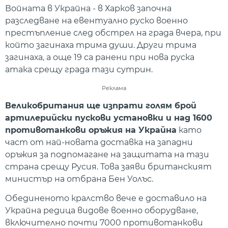
Войната в Украйна - в Харков започна
разследване на евентуално руско военно
престъпление след обстрел на града вчера, при
който загинаха трима души. Други трима
загинаха, а още 19 са ранени при нова руска
атака срещу града тази сутрин.
Реклама
Великобритания ще изпрати голям брой
артилерийски пускови установки и над 1600
противотанкови оръжия на Украйна
като
част от най-новата доставка на западни
оръжия за подпомагане на защитата на тази
страна срещу Русия. Това заяви британският
министър на отбрана Бен Уолъс.
Обединеното кралство вече е доставило на
Украйна редица видове военно оборудване,
включително почти 7000 противотанкови