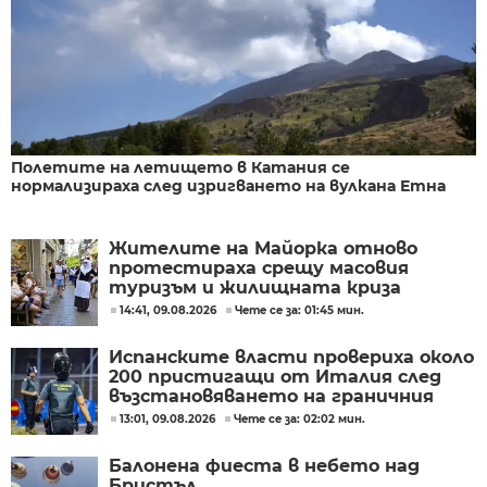
Полетите на летището в Катания се
нормализираха след изригването на вулкана Етна
Жителите на Майорка отново
протестираха срещу масовия
туризъм и жилищната криза
(СНИМКИ)
14:41, 09.08.2026
Чете се за: 01:45 мин.
Испанските власти провериха около
200 пристигащи от Италия след
възстановяването на граничния
контрол
13:01, 09.08.2026
Чете се за: 02:02 мин.
Балонена фиеста в небето над
Бристъл