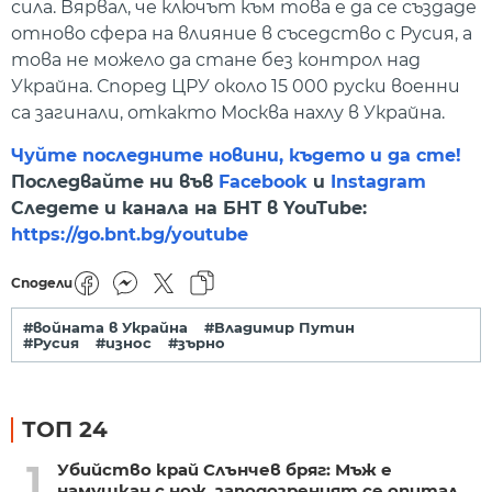
сила. Вярвал, че ключът към това е да се създаде
отново сфера на влияние в съседство с Русия, а
това не можело да стане без контрол над
Украйна. Според ЦРУ около 15 000 руски военни
са загинали, откакто Москва нахлу в Украйна.
Чуйте последните новини, където и да сте!
Последвайте ни във
Facebook
и
Instagram
Следете и канала на БНТ в YouTube:
https://go.bnt.bg/youtube
Сподели
#войната в Украйна
#Владимир Путин
#Русия
#износ
#зърно
ТОП 24
1
Убийство край Слънчев бряг: Мъж е
намушкан с нож, заподозреният се опитал