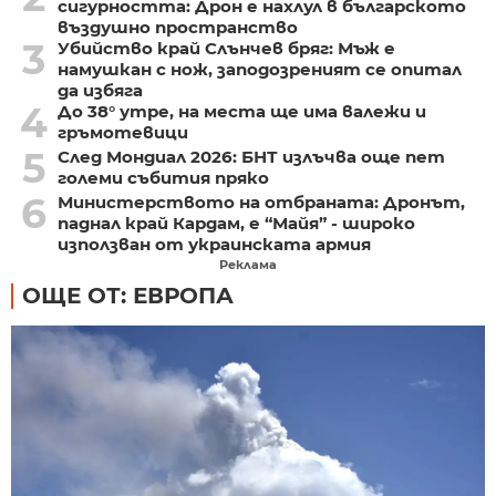
сигурността: Дрон е нахлул в българското
въздушно пространство
3
Убийство край Слънчев бряг: Мъж е
намушкан с нож, заподозреният се опитал
да избяга
4
До 38° утре, на места ще има валежи и
гръмотевици
5
След Мондиал 2026: БНТ излъчва още пет
големи събития пряко
6
Министерството на отбраната: Дронът,
паднал край Кардам, е “Майя” - широко
използван от украинската армия
Реклама
ОЩЕ ОТ: ЕВРОПА