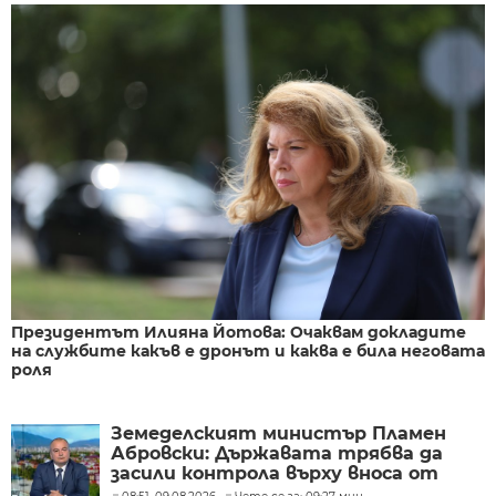
Президентът Илияна Йотова: Очаквам докладите
на службите какъв е дронът и каква е била неговата
роля
Земеделският министър Пламен
Абровски: Държавата трябва да
засили контрола върху вноса от
трети страни