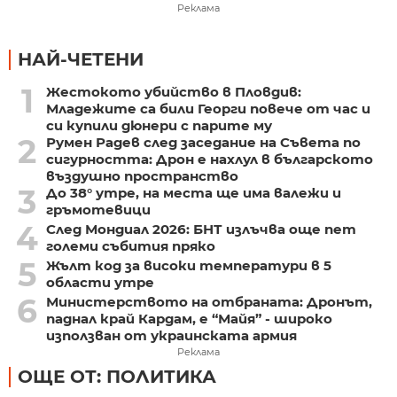
Реклама
НАЙ-ЧЕТЕНИ
1
Жестокото убийство в Пловдив:
Младежите са били Георги повече от час и
си купили дюнери с парите му
2
Румен Радев след заседание на Съвета по
сигурността: Дрон е нахлул в българското
въздушно пространство
3
До 38° утре, на места ще има валежи и
гръмотевици
4
След Мондиал 2026: БНТ излъчва още пет
големи събития пряко
5
Жълт код за високи температури в 5
области утре
6
Министерството на отбраната: Дронът,
паднал край Кардам, е “Майя” - широко
използван от украинската армия
Реклама
ОЩЕ ОТ: ПОЛИТИКА