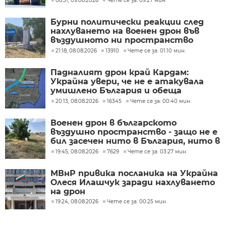
08:51, 09.08.2026
Чете се за: 09:27 мин.
Бурни политически реакции след
нахлуването на военен дрон във
въздушното ни пространство
(ОБЗОР)
21:18, 08.08.2026
13910
Чете се за: 01:10 мин.
Падналият дрон край Кардам:
Украйна увери, че не е атакувала
умишлено България и обеща
разследване
20:13, 08.08.2026
16345
Чете се за: 00:40 мин.
Военен дрон в българското
въздушно пространство - защо не е
бил засечен нито в България, нито в
Румъния?
19:45, 08.08.2026
7629
Чете се за: 03:27 мин.
МВнР привика посланика на Украйна
Олеся Илашчук заради нахлуването
на дрон
19:24, 08.08.2026
Чете се за: 00:25 мин.