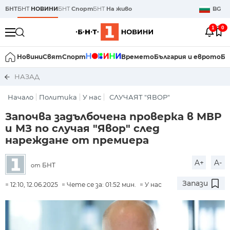
БНТ
БНТ
НОВИНИ
БНТ
Спорт
БНТ
На живо
BG
1
0
Новини
Свят
Спорт
Времето
България и еврото
Би
НАЗАД
Начало
Политика
У нас
СЛУЧАЯТ "ЯВОР"
Започва задълбочена проверка в МВР
и МЗ по случая "Явор" след
нареждане от премиера
A+
A-
БНТ
от
Запази
12:10, 12.06.2025
Чете се за: 01:52 мин.
У нас