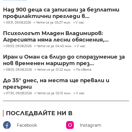
Над 900 деца са записани за безплатни
профилактични прегледи в...
09:31, 09.08.2026
Чете се за: 05:27 мин.
У нас
Психологът Младен Владимиров:
Агресията няма лесни обяснения,...
09:53, 09.08.2026
Чете се за: 04:45 мин.
У нас
Иран и Оман са близо до споразумение за
нов временен маршрут през...
08:05, 09.08.2026
Чете се за: 01:22 мин.
По света
До 35° днес, на места ще превали и
прегърми
07:30, 09.08.2026
Чете се за: 02:15 мин.
У нас
ПОСЛЕДВАЙТЕ НИ В
Facebook
Instagram