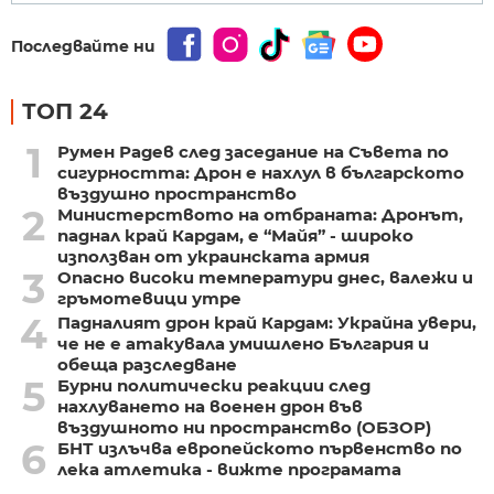
Последвайте ни
ТОП 24
1
Румен Радев след заседание на Съвета по
сигурността: Дрон е нахлул в българското
въздушно пространство
2
Министерството на отбраната: Дронът,
паднал край Кардам, е “Майя” - широко
използван от украинската армия
3
Опасно високи температури днес, валежи и
гръмотевици утре
4
Падналият дрон край Кардам: Украйна увери,
че не е атакувала умишлено България и
обеща разследване
5
Бурни политически реакции след
нахлуването на военен дрон във
въздушното ни пространство (ОБЗОР)
6
БНТ излъчва европейското първенство по
лека атлетика - вижте програмата