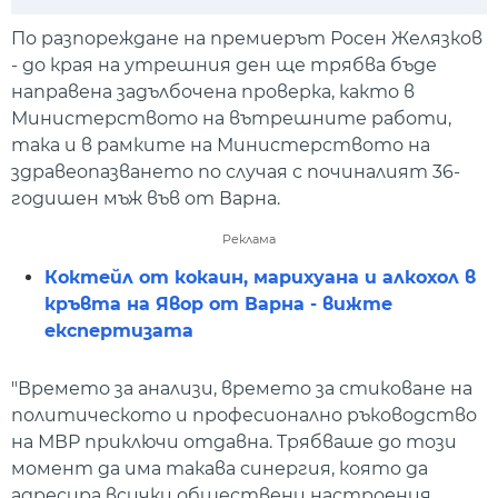
Play
Mute
Setti
По разпореждане на премиерът Росен Желязков
- до края на утрешния ден ще трябва бъде
направена задълбочена проверка, както в
Министерството на вътрешните работи,
така и в рамките на Министерството на
здравеопазването по случая с починалият 36-
годишен мъж във от Варна.
Реклама
Коктейл от кокаин, марихуана и алкохол в
кръвта на Явор от Варна - вижте
експертизата
"Времето за анализи, времето за стиковане на
политическото и професионално ръководство
на МВР приключи oтдавна. Tрябваше до този
момент да има такава синергия, която да
адресира всички обществени настроения,