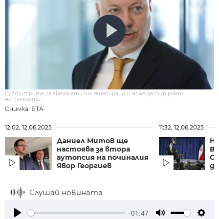
Субтитрите са автоматично генерирани и може да съдържат
неточности.
Снимка: БТА
12:02, 12.06.2025
11:32, 12.06.2025
Даниел Митов ще
На
настоява за втора
Ва
аутопсия на починалия
С
Явор Георгиев
ди
Слушай новината
-01:47