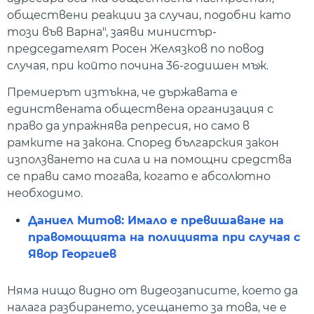
обществени реакции за случаи, подобни като
този във Варна", заяви министър-
председателят Росен Желязков по повод
случая, при който почина 36-годишен мъж.
Премиерът изтъкна, че държавата е
единствената обществена организация с
право да упражнява репресия, но само в
рамките на закона. Според българския закон
използването на сила и на помощни средства
се прави само тогава, когато е абсолютно
необходимо.
Даниел Митов: Имало е превишаване на
правомощията на полицията при случая с
Явор Георгиев
Няма нищо видно от видеозаписите, което да
налага разбирането, усещането за това, че е