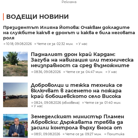
Реклама
ВОДЕЩИ НОВИНИ
Президентът Илияна Йотова: Очаквам докладите
на службите какъв е дронът и каква е била неговата
роля
10:18, 09.08.2026
Чете се за: 02:32 мин.
У нас
Падналият дрон край Кардам:
Загуба на навигация или техническа
неизправност са сред възможните
причини
08:36, 09.08.2026
Чете се за: 04:47 мин.
У нас
Доброволци и тежка техника се
включват в гасенето на пожара
край бобошевското село Висока
могила
08:24, 09.08.2026 (обновена)
Чете се за: 01:40 мин.
У нас
Земеделският министър Пламен
Абровски: Държавата трябва да
засили контрола върху вноса от
трети страни
08:51, 09.08.2026
Чете се за: 09:27 мин.
Политика