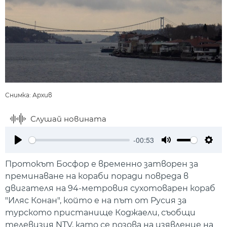
Снимка: Архив
Слушай новината
-00:53
Play
Mute
Setti
Протокът Босфор е временно затворен за
преминаване на кораби поради повреда в
двигателя на 94-метровия сухотоварен кораб
"Иляс Конан", който е на път от Русия за
турското пристанище Коджаели, съобщи
телевизия NTV, като се позова на изявление на