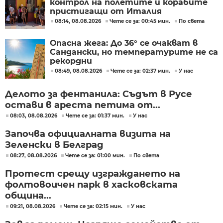
контрол на полетите и корабите
пристигащи от Италия
08:14, 08.08.2026
Чете се за: 00:45 мин.
По света
Опасна жега: До 36° се очакват в
Сандански, но температурите не са
рекордни
08:49, 08.08.2026
Чете се за: 02:37 мин.
У нас
Делото за фентанила: Съдът в Русе
остави в ареста петима от...
08:03, 08.08.2026
Чете се за: 01:37 мин.
У нас
Започва официалната визита на
Зеленски в Белград
08:27, 08.08.2026
Чете се за: 01:00 мин.
По света
Протест срещу изграждането на
фолтовоичен парк в хасковската
община...
09:21, 08.08.2026
Чете се за: 02:15 мин.
У нас