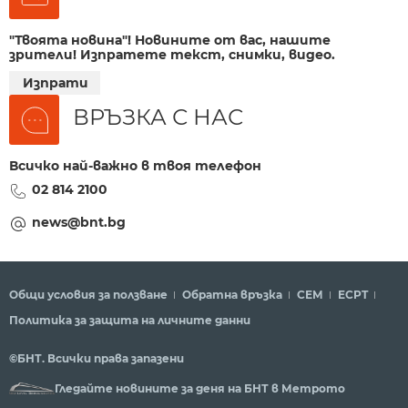
"Твоята новина"! Новините от вас, нашите
зрители! Изпратете текст, снимки, видео.
Изпрати
ВРЪЗКА С НАС
Всичко най-важно в твоя телефон
02 814 2100
news@bnt.bg
Общи условия за ползване
Обратна връзка
СЕМ
ECPT
Политика за защита на личните данни
©БНТ. Всички права запазени
Гледайте новините за деня на БНТ в Метрото