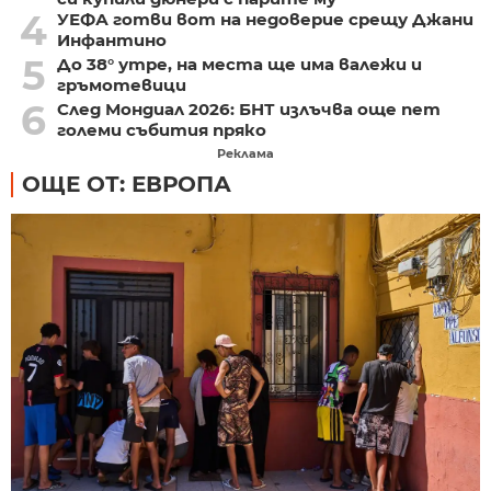
4
УЕФА готви вот на недоверие срещу Джани
Инфантино
5
До 38° утре, на места ще има валежи и
гръмотевици
6
След Мондиал 2026: БНТ излъчва още пет
големи събития пряко
Реклама
ОЩЕ ОТ: ЕВРОПА