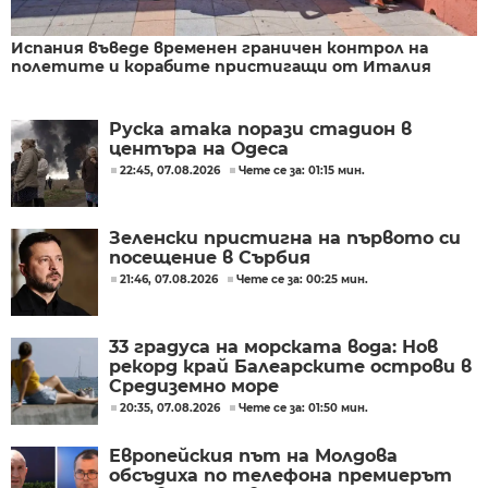
Испания въведе временен граничен контрол на
полетите и корабите пристигащи от Италия
Руска атака порази стадион в
центъра на Одеса
22:45, 07.08.2026
Чете се за: 01:15 мин.
Зеленски пристигна на първото си
посещение в Сърбия
21:46, 07.08.2026
Чете се за: 00:25 мин.
33 градуса на морската вода: Нов
рекорд край Балеарските острови в
Средиземно море
20:35, 07.08.2026
Чете се за: 01:50 мин.
Европейския път на Молдова
обсъдиха по телефона премиерът