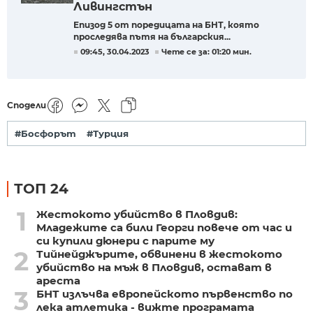
Ливингстън
Епизод 5 от поредицата на БНТ, която
проследява пътя на българския...
09:45, 30.04.2023
Чете се за: 01:20 мин.
Сподели
#Босфорът
#Турция
ТОП 24
1
Жестокото убийство в Пловдив:
Младежите са били Георги повече от час и
си купили дюнери с парите му
2
Тийнейджърите, обвинени в жестокото
убийство на мъж в Пловдив, остават в
ареста
3
БНТ излъчва европейското първенство по
лека атлетика - вижте програмата