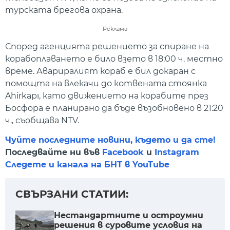
турската брегова охрана.
Реклама
Според агенцията решението за спиране на
корабоплаването е било взето в 18:00 ч. местно
време. Авариралият кораб е бил докаран с
помощта на влекачи до котвената стоянка
Ahirkapı, като движението на корабите през
Босфора е планирано да бъде възобновено в 21:20
ч., съобщава NTV.
Чуйте последните новини, където и да сте!
Последвайте ни във
Facebook
и
Instagram
Следете и канала на БНТ в YouTube
СВЪРЗАНИ СТАТИИ:
Нестандартните и остроумни
решения в суровите условия на