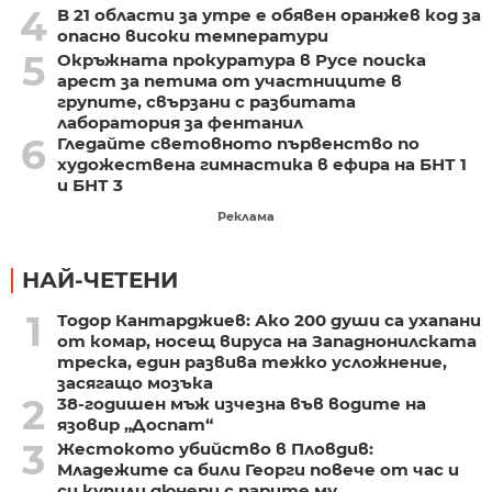
4
В 21 области за утре е обявен оранжев код за
опасно високи температури
5
Окръжната прокуратура в Русе поиска
арест за петима от участниците в
групите, свързани с разбитата
лаборатория за фентанил
6
Гледайте световното първенство по
художествена гимнастика в ефира на БНТ 1
и БНТ 3
Реклама
НАЙ-ЧЕТЕНИ
1
Тодор Кантарджиев: Ако 200 души са ухапани
от комар, носещ вируса на Западнонилската
треска, един развива тежко усложнение,
засягащо мозъка
2
38-годишен мъж изчезна във водите на
язовир „Доспат“
3
Жестокото убийство в Пловдив:
Младежите са били Георги повече от час и
си купили дюнери с парите му