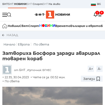
БНТ
БНТ
НОВИНИ
БНТ
Спорт
БНТ
На живо
BG
1
0
Новини
Свят
Спорт
Времето
България и еврото
Би
НАЗАД
Начало
Европа
По света
Затвориха Босфора заради аварирал
товарен кораб
A+
A-
БНТ
от
, Източник: БГНЕС
22:35, 30.04.2023
Чете се за: 00:52 мин.
Запази
По света