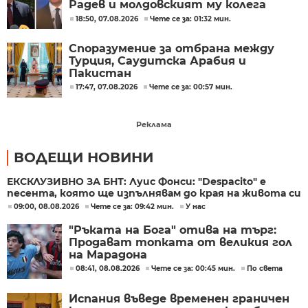
Радев и молдовският му колега
Тофан
18:50, 07.08.2026
Чете се за: 01:32 мин.
Споразумение за отбрана между
Турция, Саудитска Арабия и
Пакистан
17:47, 07.08.2026
Чете се за: 00:57 мин.
Реклама
ВОДЕЩИ НОВИНИ
ЕКСКЛУЗИВНО ЗА БНТ: Луис Фонси: "Despacito" е
песента, която ще изпълнявам до края на живота си
09:00, 08.08.2026
Чете се за: 09:42 мин.
У нас
"Ръката на Бога" отива на търг:
Продават топката от великия гол
на Марадона
08:41, 08.08.2026
Чете се за: 00:45 мин.
По света
Испания въведе временен граничен