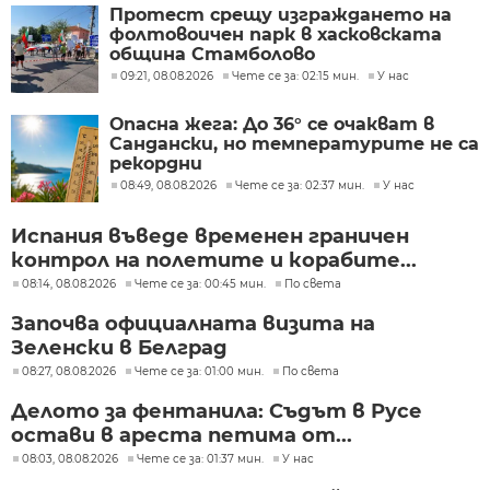
Протест срещу изграждането на
фолтовоичен парк в хасковската
община Стамболово
09:21, 08.08.2026
Чете се за: 02:15 мин.
У нас
Опасна жега: До 36° се очакват в
Сандански, но температурите не са
рекордни
08:49, 08.08.2026
Чете се за: 02:37 мин.
У нас
Испания въведе временен граничен
контрол на полетите и корабите...
08:14, 08.08.2026
Чете се за: 00:45 мин.
По света
Започва официалната визита на
Зеленски в Белград
08:27, 08.08.2026
Чете се за: 01:00 мин.
По света
Делото за фентанила: Съдът в Русе
остави в ареста петима от...
08:03, 08.08.2026
Чете се за: 01:37 мин.
У нас