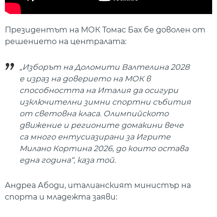
Президентът на МОК Томас Бах бе доволен от
решението на централата:
„Изборът на Доломити Валтелина 2028
е израз на доверието на МОК в
способността на Италия да осигури
изключителни зимни спортни събития
от световна класа. Олимпийското
движение и регионите домакини вече
са много ентусиазирани за Игрите
Милано Кортина 2026, до които остава
една година“, каза той.
Андреа Абоди, италианският министър на
спорта и младежта заяви: