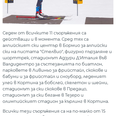
Седем от всичките 11 съоръжения са
действащи и в момента. Сред тях са
алпийският ски център в Бормио за алпийски
ски на пистата "Стелвио", фигурно пързаляне и
шорттрек, стадионът Адзури Д'Италия във
Валдидентро за състезанията по биатлон,
парковете в Ливиньо за фрийстайл, скокове и
бабуни и за фрийстайл и сноуборд, леденият
улей в Кортина за бобслей, скелетон и шейни,
стадионът за ски скокове в Предацо,
стадионът за ски бягане в Тезеро и
олимпийският стадион за кърлинг в Кортина.
Всички тези съоръжения са на по-малко от 15