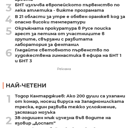
3
БНТ излъчва европейското първенство по
лека атлетика - вижте програмата
4
В 21 области за утре е обявен оранжев код за
опасно високи температури
5
Окръжната прокуратура в Русе поиска
арест за петима от участниците в
групите, свързани с разбитата
лаборатория за фентанил
6
Гледайте световното първенство по
художествена гимнастика в ефира на БНТ 1
и БНТ 3
Реклама
НАЙ-ЧЕТЕНИ
1
Тодор Кантарджиев: Ако 200 души са ухапани
от комар, носещ вируса на Западнонилската
треска, един развива тежко усложнение,
засягащо мозъка
2
38-годишен мъж изчезна във водите на
язовир „Доспат“