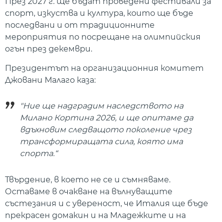
През 2027 г. ще бъдат проведени фестивали за
спорт, изкуства и култура, които ще бъде
последвани и от традиционните
мероприятия по посрещане на олимпийския
огън през декември.
Президентът на организационния комитет
Джовани Малаго каза:
"Ние ще надградим наследството на
Милано Кортина 2026, и ще опитаме да
вдъхновим следващото поколение чрез
трансформиращата сила, която има
спорта.“
Твърдение, в което не се и съмняваме.
Оставаме в очакване на вълнуващите
състезания и с увереност, че Италия ще бъде
прекрасен домакин и на Младежките и на