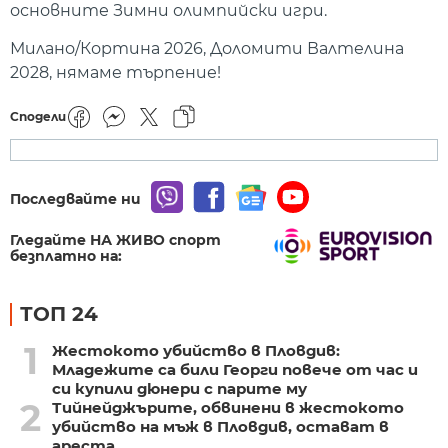
основните Зимни олимпийски игри.
Милано/Кортина 2026, Доломити Валтелина
2028, нямаме търпение!
Сподели
Последвайте ни
Гледайте НА ЖИВО спорт
безплатно на:
ТОП 24
1
Жестокото убийство в Пловдив:
Младежите са били Георги повече от час и
си купили дюнери с парите му
2
Тийнейджърите, обвинени в жестокото
убийство на мъж в Пловдив, остават в
ареста