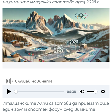
на зимните младежки спортове през 2028 г.
Слушай новината
-04:38
Play
Mute
Setti
Италианските Алпи са готови да приемат още
един голям спортен форум след Зимните