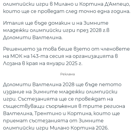
олимпийски игри в Милано и Кортина Д'Ампецо,
които ще се проведат след точно една година.
Италия ще бъде домакин и на Зимните
младежки олимпийски игри през 2028 г.в
Доломити Валтелина.
Решението за това беше взето от членовете
на МОК на 143-та сесия на организацията в
Лозана в края на януари 2025 г.
Реклама
Доломити Валтелина 2028 ще бъде петото
издание на Зимните младежки олимпийски
игри. Състезанията ще се провеждат на
съществуващи съоръжения в трите региона
Валтелина, Трентино и Кортина, които ще
приемат състезанията от Зимните
олимпийски игри Милано Кортина 2026.