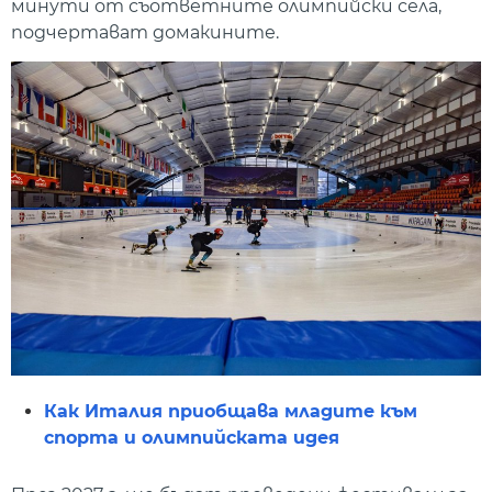
минути от съответните олимпийски села,
подчертават домакините.
Как Италия приобщава младите към
спорта и олимпийската идея