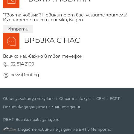
"Твоята новина"! Новините от вас, нашите зрители!
Изпратете текст, снимки, видео.
Изпрати
ВРЪЗКА С НАС
Всичко най-важно в твоя телефон
02 814 2100
news@bnt.bg
Общи условия за ползване
Обратна връзка
СЕМ
ECPT
Политика за защита на личните данни
©БНТ. Всички права запазени
Гледайте новините за деня на БНТ в Метрото