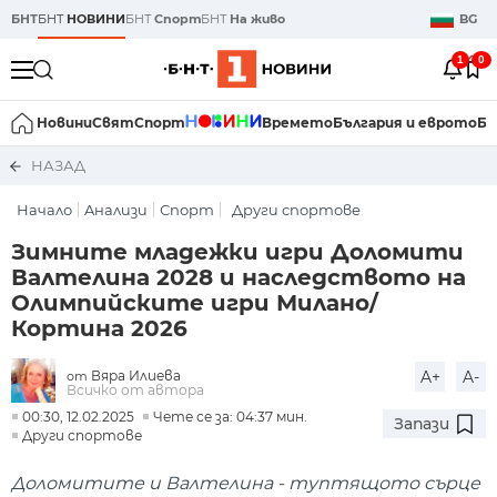
БНТ
БНТ
НОВИНИ
БНТ
Спорт
БНТ
На живо
BG
1
0
Новини
Свят
Спорт
Времето
България и еврото
Би
НАЗАД
Начало
Aнализи
Спорт
Други спортове
Зимните младежки игри Доломити
Валтелина 2028 и наследството на
Олимпийските игри Милано/
Кортина 2026
Вяра Илиева
A+
A-
от
Всичко от автора
00:30, 12.02.2025
Чете се за: 04:37 мин.
Запази
Други спортове
Доломитите и Валтелина - туптящото сърце