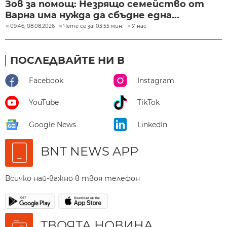
Зов за помощ: Незрящо семейство от
Варна има нужда да сбъдне една...
09:46, 08.08.2026
Чете се за: 03:55 мин.
У нас
ПОСЛЕДВАЙТЕ НИ В
Facebook
Instagram
YouTube
TikTok
Google News
LinkedIn
BNT NEWS APP
Всичко най-важно в твоя телефон
ТВОЯТА НОВИНА