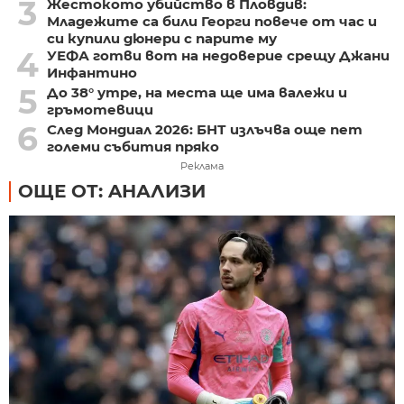
3
Жестокото убийство в Пловдив:
Младежите са били Георги повече от час и
си купили дюнери с парите му
4
УЕФА готви вот на недоверие срещу Джани
Инфантино
5
До 38° утре, на места ще има валежи и
гръмотевици
6
След Мондиал 2026: БНТ излъчва още пет
големи събития пряко
Реклама
ОЩЕ ОТ: AНАЛИЗИ