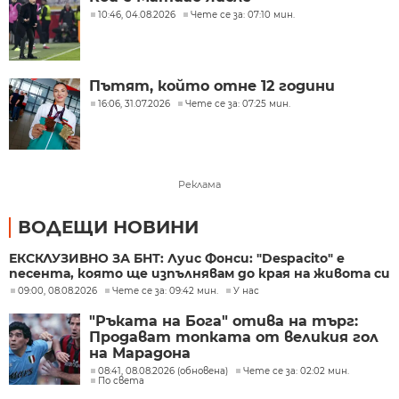
10:46, 04.08.2026
Чете се за: 07:10 мин.
Пътят, който отне 12 години
16:06, 31.07.2026
Чете се за: 07:25 мин.
Реклама
ВОДЕЩИ НОВИНИ
ЕКСКЛУЗИВНО ЗА БНТ: Луис Фонси: "Despacito" е
песента, която ще изпълнявам до края на живота си
09:00, 08.08.2026
Чете се за: 09:42 мин.
У нас
"Ръката на Бога" отива на търг:
Продават топката от великия гол
на Марадона
08:41, 08.08.2026 (обновена)
Чете се за: 02:02 мин.
По света