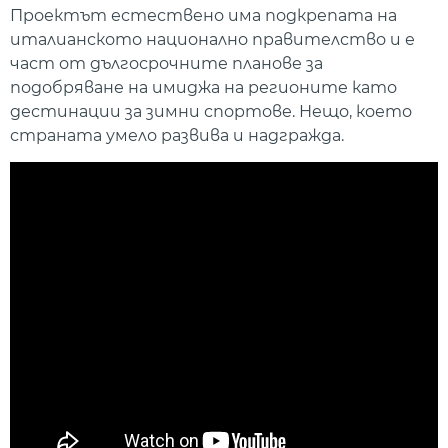
Проектът естествено има подкрепата на
италианското национално правителство и е
част от дългосрочните планове за
подобряване на имиджа на регионите като
дестинации за зимни спортове. Нещо, което
страната умело развива и надгражда.