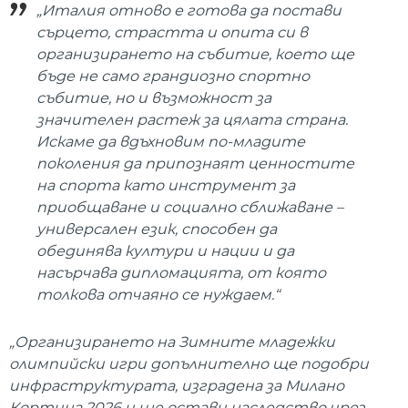
„Италия отново е готова да постави
сърцето, страстта и опита си в
организирането на събитие, което ще
бъде не само грандиозно спортно
събитие, но и възможност за
значителен растеж за цялата страна.
Искаме да вдъхновим по-младите
поколения да припознаят ценностите
на спорта като инструмент за
приобщаване и социално сближаване –
универсален език, способен да
обединява култури и нации и да
насърчава дипломацията, от която
толкова отчаяно се нуждаем.“
„Организирането на Зимните младежки
олимпийски игри допълнително ще подобри
инфраструктурата, изградена за Милано
Кортина 2026 и ще остави наследство чрез