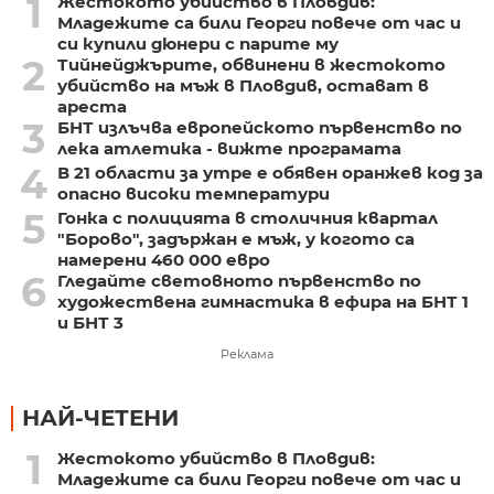
1
Жестокото убийство в Пловдив:
Младежите са били Георги повече от час и
си купили дюнери с парите му
2
Тийнейджърите, обвинени в жестокото
убийство на мъж в Пловдив, остават в
ареста
3
БНТ излъчва европейското първенство по
лека атлетика - вижте програмата
4
В 21 области за утре е обявен оранжев код за
опасно високи температури
5
Гонка с полицията в столичния квартал
"Борово", задържан е мъж, у когото са
намерени 460 000 евро
6
Гледайте световното първенство по
художествена гимнастика в ефира на БНТ 1
и БНТ 3
Реклама
НАЙ-ЧЕТЕНИ
1
Жестокото убийство в Пловдив:
Младежите са били Георги повече от час и