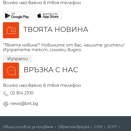
Всичко най-важно в твоя телефон
ТВОЯТА НОВИНА
"Твоята новина"! Новините от вас, нашите зрители!
Изпратете текст, снимки, видео.
Изпрати
ВРЪЗКА С НАС
Всичко най-важно в твоя телефон
02 814 2100
news@bnt.bg
Общи условия за ползване
Обратна връзка
СЕМ
ECPT