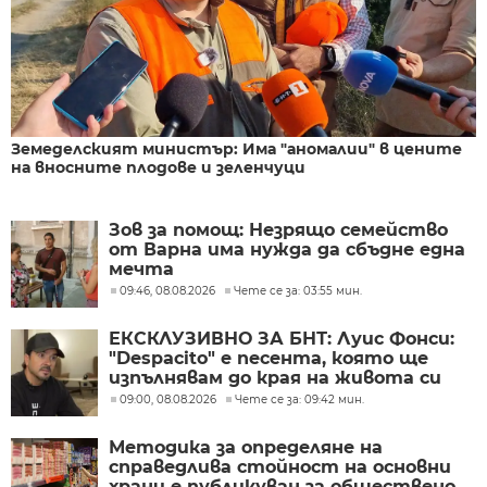
Земеделският министър: Има "аномалии" в цените
на вносните плодове и зеленчуци
Зов за помощ: Незрящо семейство
от Варна има нужда да сбъдне една
мечта
09:46, 08.08.2026
Чете се за: 03:55 мин.
ЕКСКЛУЗИВНО ЗА БНТ: Луис Фонси:
"Despacito" е песента, която ще
изпълнявам до края на живота си
09:00, 08.08.2026
Чете се за: 09:42 мин.
Методика за определяне на
справедлива стойност на основни
храни е публикуван за обществено