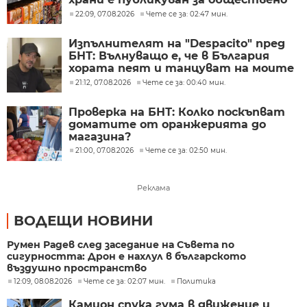
обсъждане
22:09, 07.08.2026
Чете се за: 02:47 мин.
Изпълнителят на "Despacito" пред
БНТ: Вълнуващо е, че в България
хората пеят и танцуват на моите
песни
21:12, 07.08.2026
Чете се за: 00:40 мин.
Проверка на БНТ: Колко поскъпват
доматите от оранжерията до
магазина?
21:00, 07.08.2026
Чете се за: 02:50 мин.
Реклама
ВОДЕЩИ НОВИНИ
Румен Радев след заседание на Съвета по
сигурността: Дрон е нахлул в българското
въздушно пространство
12:09, 08.08.2026
Чете се за: 02:07 мин.
Политика
Камион спука гума в движение и