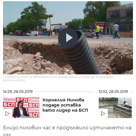
Субтитрите са автоматично генерирани и може да съдържат
неточности.
14:29, 28.05.2019
12:52, 28.05.2019
Корнелия Нинова
подаде оставка
като лидер на БСП
Близо половин час е продължило изтичането на
газ.