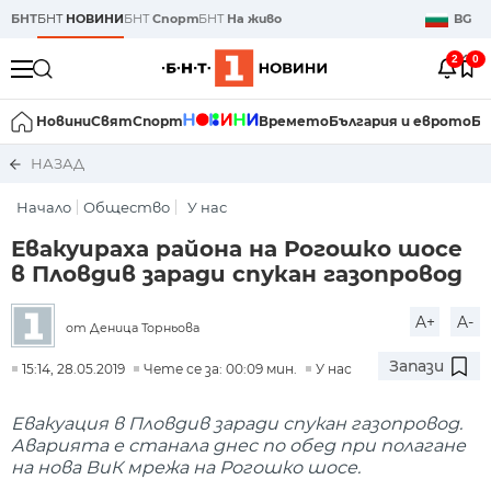
БНТ
БНТ
НОВИНИ
БНТ
Спорт
БНТ
На живо
BG
2
0
Новини
Свят
Спорт
Времето
България и еврото
Би
НАЗАД
Начало
Общество
У нас
Евакуираха района на Рогошко шосе
в Пловдив заради спукан газопровод
A+
A-
от Деница Торньова
Запази
15:14, 28.05.2019
Чете се за: 00:09 мин.
У нас
Евакуация в Пловдив заради спукан газопровод.
Аварията е станала днес по обед при полагане
на нова ВиК мрежа на Рогошко шосе.