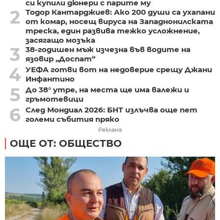
си купили дюнери с парите му
2
Тодор Кантарджиев: Ако 200 души са ухапани
от комар, носещ вируса на Западнонилската
треска, един развива тежко усложнение,
засягащо мозъка
3
38-годишен мъж изчезна във водите на
язовир „Доспат“
4
УЕФА готви вот на недоверие срещу Джани
Инфантино
5
До 38° утре, на места ще има валежи и
гръмотевици
6
След Мондиал 2026: БНТ излъчва още пет
големи събития пряко
Реклама
ОЩЕ ОТ: ОБЩЕСТВО