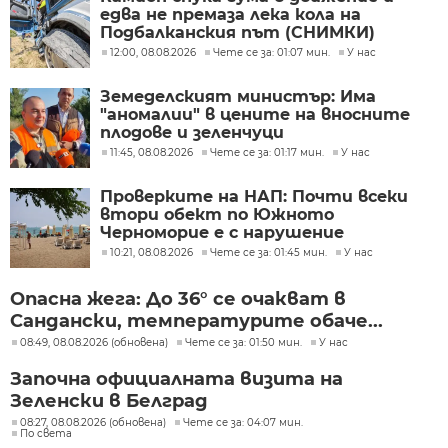
едва не премаза лека кола на
Подбалканския път (СНИМКИ)
12:00, 08.08.2026
Чете се за: 01:07 мин.
У нас
Земеделският министър: Има
"аномалии" в цените на вносните
плодове и зеленчуци
11:45, 08.08.2026
Чете се за: 01:17 мин.
У нас
Проверките на НАП: Почти всеки
втори обект по Южното
Черноморие е с нарушение
10:21, 08.08.2026
Чете се за: 01:45 мин.
У нас
Опасна жега: До 36° се очакват в
Сандански, температурите обаче...
08:49, 08.08.2026 (обновена)
Чете се за: 01:50 мин.
У нас
Започна официалната визита на
Зеленски в Белград
08:27, 08.08.2026 (обновена)
Чете се за: 04:07 мин.
По света