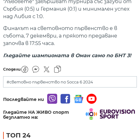
"Лъвовете" завършват турнира със загуби от
Сърбия (0:5) и Германия (0:1) и минимален успех
над Либия с 1:0.
Финалът на световното първенство е в
събота, 7 декември, а прякото предаване
започва в 17:55 часа.
Гледайте шампионата в Оман само по БНТ 3!
Сподели
#световно първенство по Socca 6 2024
Последвайте ни
Гледайте НА ЖИВО спорт
безплатно на:
ТОП 24