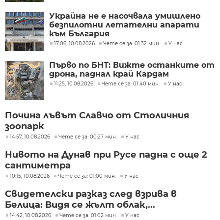
Украйна не е насочвала умишлено
безпилотни летателни апарати
към България
17:06, 10.08.2026
Чете се за: 01:32 мин.
У нас
Първо по БНТ: Вижте останките от
дрона, паднал край Кардам
11:25, 10.08.2026
Чете се за: 01:40 мин.
У нас
Почина лъвът Славчо от Столичния
зоопарк
14:57, 10.08.2026
Чете се за: 00:27 мин.
У нас
Нивото на Дунав при Русе падна с още 2
сантиметра
10:15, 10.08.2026
Чете се за: 01:00 мин.
У нас
Свидетелски разказ след взрива в
Белица: Видя се жълт облак,...
14:42, 10.08.2026
Чете се за: 01:02 мин.
У нас