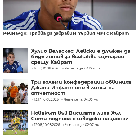
Рейналдо: Трябва да забравим първия мач с Кайрат
Хулио Веласкес: Левски е длъжен да
бъде готов за всякакви сценарии
срещу Кайрат
16:37, 10.08.2026
Чете се за: 03:12 мин.
Три големи конфедерации обвиниха
Джани Инфантино в липса на
отчетност
13:17, 10.08.2026
Чете се за: 04:05 мин.
Новакът във Висшата лига Хъл
Сити подписа с шведски национал
12:08, 10.08.2026
Чете се за: 02:07 мин.