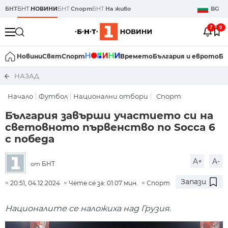
БНТ
БНТ
НОВИНИ
БНТ
Спорт
БНТ
На живо
BG
7
0
Новини
Свят
Спорт
Времето
България и еврото
Би
НАЗАД
Начало
Футбол
Национални отбори
Спорт
България завърши участието си на
световното първенство по Socca 6
с победа
A+
A-
БНТ
от
Запази
20:51, 04.12.2024
Чете се за: 01:07 мин.
Спорт
Националите се наложиха над Грузия.