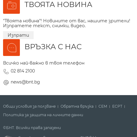
ТВОЯТА НОВИНА
"Твоята новина"! Новините от вас, нашите зрители!
Изпратете текст, снимки, видео.
Изпрати
ВРЪЗКА С НАС
Всичко най-важно в твоя телефон
02 814 2100
news@bnt.bg
Общи условия за ползване
Обратна връзка
СЕМ
ECPT
Политика за защита на личните данни
©БНТ. Всички права запазени