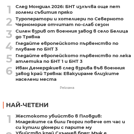
1
След Мондиал 2026: БНТ излъчва още пет
големи събития пряко
2
Туроператори и хотелиери по Северното
Черноморие отчитат по-слаб сезон
3
Силен взрив от военния завод в село Белица
до Трявна
4
Гледайте европейското първенство по
плуване по БНТ 3
5
Гледайте европейското първенство по лека
атлетика по БНТ 1 и БНТ 3
6
Иван Демерджиев след взрива във военния
завод край Трявна: Евакуираме близките
населени места
Реклама
НАЙ-ЧЕТЕНИ
1
Жестокото убийство в Пловдив:
Младежите са били Георги повече от час и
си купили дюнери с парите му
Убийство край Слънчев бряг: Мъж е