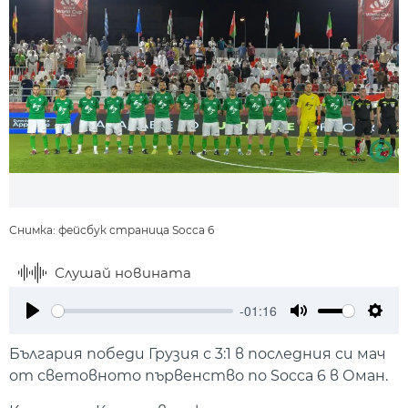
Снимка: фейсбук страница Socca 6
Слушай новината
-01:16
Play
Mute
Setti
България победи Грузия с 3:1 в последния си мач
от световното първенство по Socca 6 в Оман.