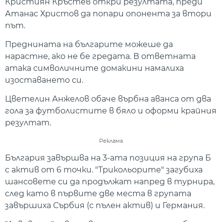
Кристиян Кръстев откри резултата, преди
Атанас Христов да попари опонента за втори
път.
Преднината на българите можеше да
нарастне, ако не бе гредата. В ответната
атака символичните домакини намалиха
изоставането си.
Цветелин Анжелов обаче върбна аванса от два
гола за футболистите в бяло и оформи крайния
резултат.
Реклама
България завършва на 3-ата позиция на група Б
с актив от 6 точки. "Трикольорите" загубиха
шансовете си да продължат напред в турнира,
след като в първите две места в групата
завършиха Сърбия (с пълен актив) и Германия.