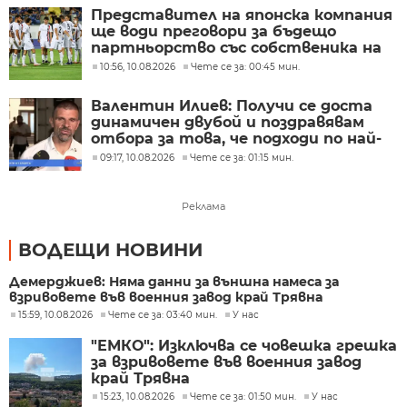
Представител на японска компания
ще води преговори за бъдещо
партньорство със собственика на
Локомотив Пд Христо Крушарски
10:56, 10.08.2026
Чете се за: 00:45 мин.
Валентин Илиев: Получи се доста
динамичен двубой и поздравявам
отбора за това, че подходи по най-
сериозния начин
09:17, 10.08.2026
Чете се за: 01:15 мин.
Реклама
ВОДЕЩИ НОВИНИ
Демерджиев: Няма данни за външна намеса за
взривовете във военния завод край Трявна
15:59, 10.08.2026
Чете се за: 03:40 мин.
У нас
"ЕМКО": Изключва се човешка грешка
за взривовете във военния завод
край Трявна
15:23, 10.08.2026
Чете се за: 01:50 мин.
У нас