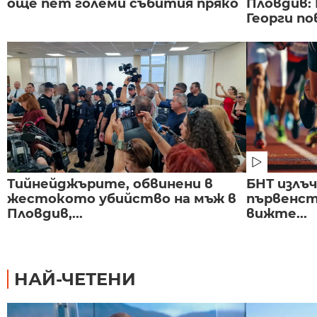
още пет големи събития пряко
Пловдив:
Георги по
Тийнейджърите, обвинени в
БНТ излъ
жестокото убийство на мъж в
първенст
Пловдив,...
вижте...
НАЙ-ЧЕТЕНИ