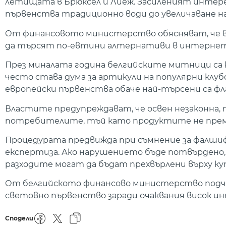
летищата в Брюксел и Лиеж. Засиленият интер
първенства традиционно води до увеличаване н
От финансовото министерство обясняват, че в
да търсят по-евтини алтернативи в интернет, б
През миналата година белгийските митници са к
често става дума за артикули на популярни клуб
европейски първенства обаче най-търсени са ф
Властите предупреждават, че освен незаконна, 
потребителите, тъй като продуктите не преми
Процедурата предвижда при съмнение за фалш
експертиза. Ако нарушението бъде потвърдено, 
разходите могат да бъдат прехвърлени върху куп
От белгийското финансово министерство подче
световно първенство заради очаквания висок и
Сподели