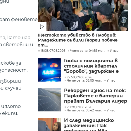
одни
арат феновете
Жестокото убийство в Пловдив:
а, като най-
Младежите са били Георги повече
на световни и
от...
18:08, 07.08.2026
Чете се за: 04:55 мин.
У нас
Гонка с полицията в
скове за
столичния квартал
зопасност.
"Борово", задържан е
мъж, у когото са
22:50, 07.08.2026
извърши
Чете се за: 02:05 мин.
У нас
намерени 460 000 евро
и случаи
Рекорден износ на ток:
Парковете с батерии
правят България лидер
на пазара
з цялото
20:28, 07.08.2026
Чете се за: 05:42 мин.
У нас
 екипи.
И след медицинско
заключение: Пак
отказаха на Ива