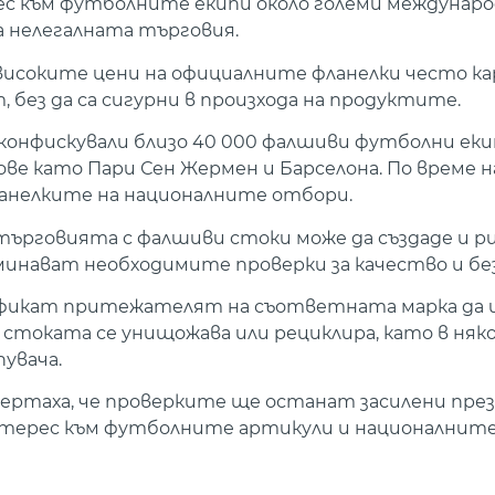
ес към футболните екипи около големи междунар
а нелегалната търговия.
исоките цени на официалните фланелки често к
ез да са сигурни в произхода на продуктите.
онфискували близо 40 000 фалшиви футболни екип
ове като Пари Сен Жермен и Барселона. По време 
ланелките на националните отбори.
търговията с фалшиви стоки може да създаде и ри
нават необходимите проверки за качество и бе
ификат притежателят на съответната марка да 
стоката се унищожава или рециклира, като в няко
увача.
ртаха, че проверките ще останат засилени пре
нтерес към футболните артикули и националните