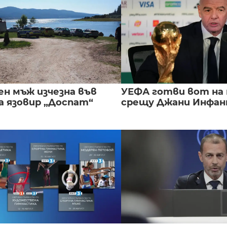
ен мъж изчезна във
УЕФА готви вот на
а язовир „Доспат“
срещу Джани Инфа