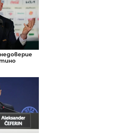
 недоверие
нтино