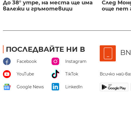
До 38° утре, на места ще има
След Монд
валежи и гръмотевици
още пет 
ПОСЛЕДВАЙТЕ НИ В
BN
Facebook
Instagram
Всичко най-в
YouTube
TikTok
Google News
LinkedIn