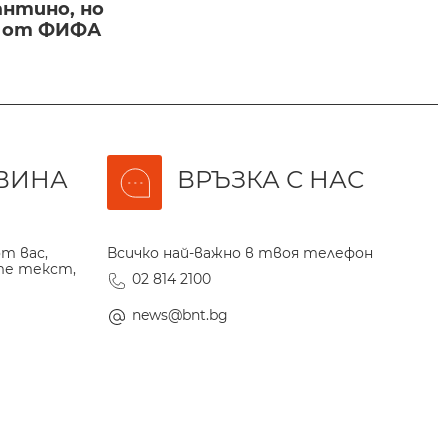
нтино, но
и от ФИФА
ВИНА
ВРЪЗКА С НАС
т вас,
Всичко най-важно в твоя телефон
те текст,
02 814 2100
news@bnt.bg