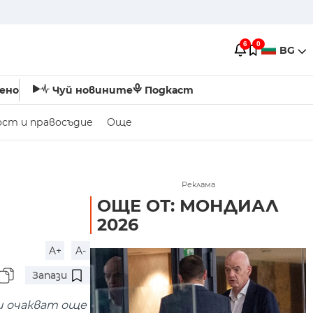
6
0
BG
ено
Чуй новините
Подкаст
ост и правосъдие
Още
Реклама
ОЩЕ ОТ: МОНДИАЛ
2026
A+
A-
Запази
и очакват още