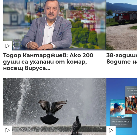
Тодор Кантарджиев: Ако 200
38-годиш
души са ухапани от комар,
водите н
носещ вируса...