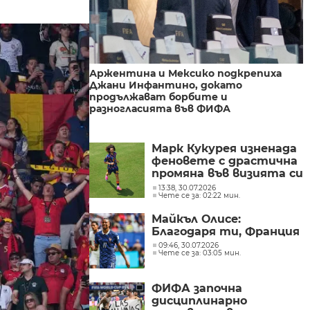
Аржентина и Мексико подкрепиха
Джани Инфантино, докато
продължават борбите и
разногласията във ФИФА
Марк Кукурея изненада
феновете с драстична
промяна във визията си
(ВИДЕО)
13:38, 30.07.2026
Чете се за: 02:22 мин.
Майкъл Олисе:
Благодаря ти, Франция
09:46, 30.07.2026
Чете се за: 03:05 мин.
ФИФА започна
дисциплинарно