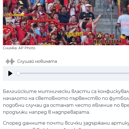
Снимка: AP Photo
Слушай новината
Play
Белгийските митнически власти са конфискувал
началото на световното първенство по футбо
подобни случаи да останат често явление по вр
продължи напред в надпреварата.
Според данните почти всички задържани артикул