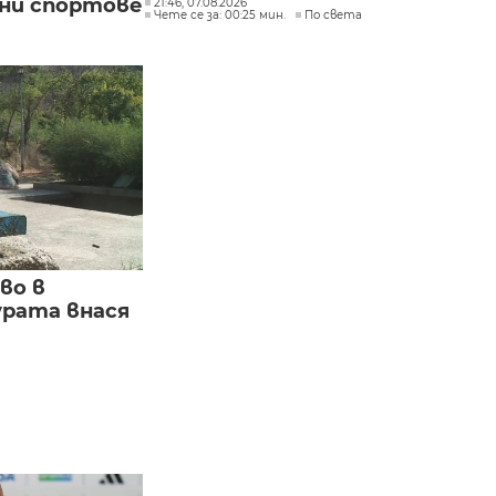
вни спортове
21:46, 07.08.2026
Чете се за: 00:25 мин.
По света
во в
урата внася