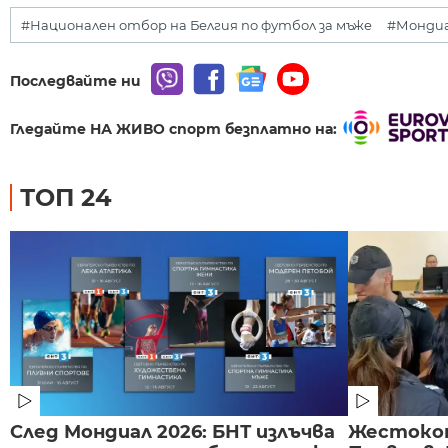
#Национален отбор на Белгия по футбол за мъже
#Мондиа
Последвайте ни
Гледайте НА ЖИВО спорт безплатно на:
ТОП 24
След Мондиал 2026: БНТ излъчва
Жестоко