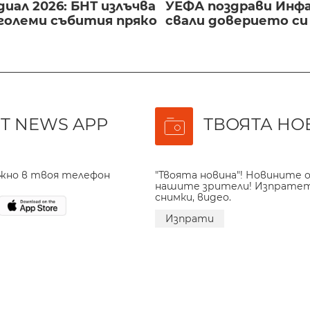
иал 2026: БНТ излъчва
УЕФА поздрави Инфа
големи събития пряко
свали доверието с
T NEWS APP
ТВОЯТА НО
ажно в твоя телефон
"Твоята новина"! Новините о
нашите зрители! Изпрате
снимки, видео.
Изпрати