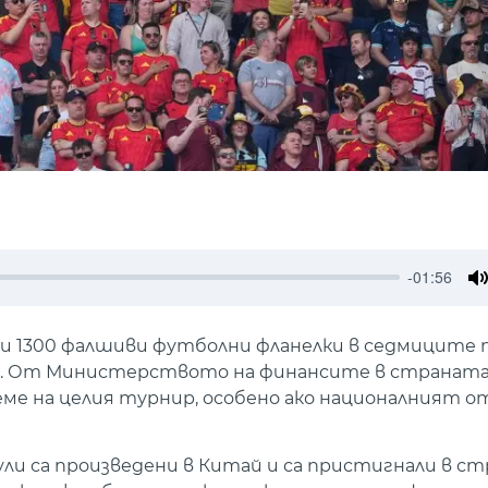
-01:56
M
и 1300 фалшиви футболни фланелки в седмиците 
л. От Министерството на финансите в страната
еме на целия турнир, особено ако националният о
и са произведени в Китай и са пристигнали в ст