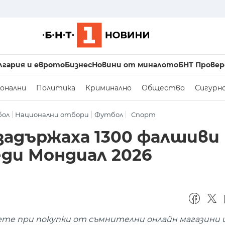
лгария и еврото
Бизнес
Новини от миналото
БНТ Провер
онални
Политика
Криминално
Общество
Сигурн
бол
Национални отбори
Футбол
Спорт
адържаха 1300 фалшиви
ди Мондиал 2026
те при покупки от съмнителни онлайн магазини 