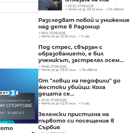
Михайлова да се лекува
20:22, 07.08.2026
Чете се за: 03:42 мин.
По света
в България
Разследват побой и унижение
над дете в Радомир
18:15, 07.08.2026
Чете се за: 02:55 мин.
У нас
Под стрес, свързан с
образованието, е бил
ученикът, застрелял осем...
19:48, 07.08.2026
Чете се за: 03:07 мин.
По света
От "ловци на педофили" до
жестоки убийци: Кога
децата се...
20:10, 07.08.2026
Чете се за: 02:37 мин.
У нас
Зеленски пристигна на
първото си посещение в
Сърбия
кото