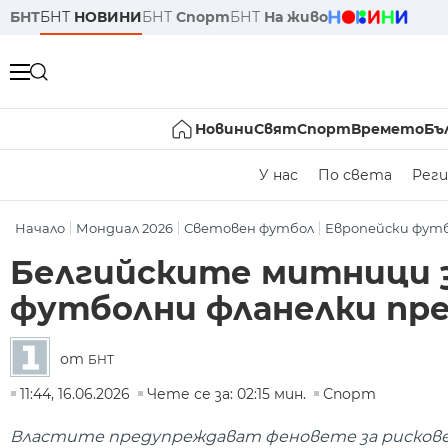
БНТ
БНТ
НОВИНИ
БНТ
Спорт
БНТ
На живо
Новини
Свят
Спорт
Времето
Бъ
У нас
По света
Реги
Начало
Мондиал 2026
Световен футбол
Европейски фут
Белгийските митници з
футболни фланелки пре
от
БНТ
11:44, 16.06.2026
Чете се за: 02:15 мин.
Спорт
Властите предупреждават феновете за рискове