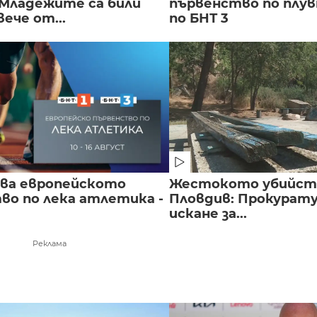
 Младежите са били
първенство по плу
вече от...
по БНТ 3
чва европейското
Жестокото убийст
во по лека атлетика -
Пловдив: Прокурат
искане за...
Реклама