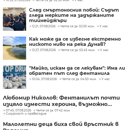
10:59, 07.08.2026
Чете се за: 02:50 мин.
У нас
След смъртоносния побой: Съдът
гледа мерките на задържаните
тийнейджъри
12:21, 07.08.2026
Чете се за: 02:55 мин.
У нас
Как може да се избегне екстремно
ниското ниво на река Дунав?
12:27, 07.08.2026
Чете се за: 02:45 мин.
У нас
"Майко, искам да се лекувам": Има ли
обратен път след фентанила
10:04, 07.08.2026
Чете се за: 04:50 мин.
У нас
Любомир Николов: Фентанилът почти
изцяло измести хероина, възможно...
07:45, 07.08.2026
Чете се за: 07:42 мин.
Сигурност и правосъдие
Малолетни деца биха свой връстник в