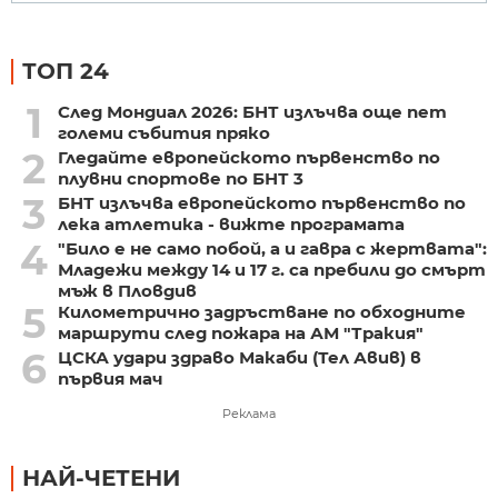
ТОП 24
1
След Мондиал 2026: БНТ излъчва още пет
големи събития пряко
2
Гледайте европейското първенство по
плувни спортове по БНТ 3
3
БНТ излъчва европейското първенство по
лека атлетика - вижте програмата
4
"Било е не само побой, а и гавра с жертвата":
Младежи между 14 и 17 г. са пребили до смърт
мъж в Пловдив
5
Километрично задръстване по обходните
маршрути след пожара на АМ "Тракия"
6
ЦСКА удари здраво Макаби (Тел Авив) в
първия мач
Реклама
НАЙ-ЧЕТЕНИ