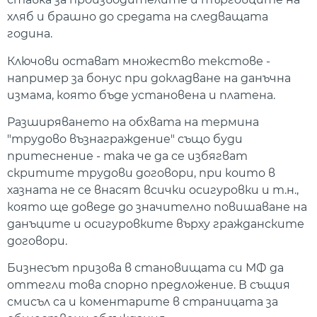
хляб и брашно до средата на следващата
година.
Ключови остават множество текстове -
например за бонус при докладване на данъчна
измама, която бъде установена и платена.
Разширяването на обхвата на термина
"трудово възнаграждение" също буди
притеснение - така че да се избягват
скритите трудови договори, при които в
хазната не се внасят всички осигуровки и т.н.,
която ще доведе до значително повишаване на
данъците и осигуровките върху гражданските
договори.
Бизнесът призова в становищата си МФ да
оттегли това спорно предложение. В същия
смисъл са и коментарите в страницата за