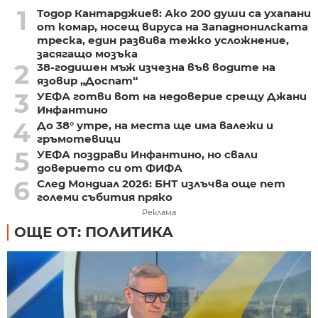
1
Тодор Кантарджиев: Ако 200 души са ухапани
от комар, носещ вируса на Западнонилската
треска, един развива тежко усложнение,
засягащо мозъка
2
38-годишен мъж изчезна във водите на
язовир „Доспат“
3
УЕФА готви вот на недоверие срещу Джани
Инфантино
4
До 38° утре, на места ще има валежи и
гръмотевици
5
УЕФА поздрави Инфантино, но свали
доверието си от ФИФА
6
След Мондиал 2026: БНТ излъчва още пет
големи събития пряко
Реклама
ОЩЕ ОТ: ПОЛИТИКА