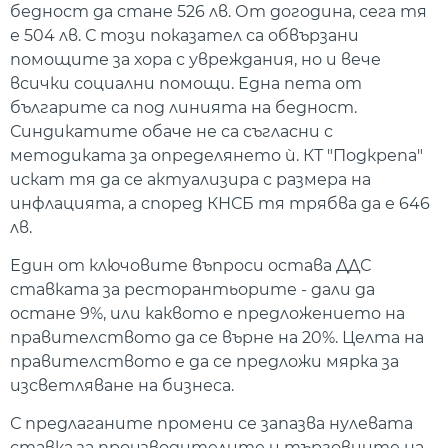
бедност да стане 526 лв. От догодина, сега тя
е 504 лв. С този показател са обвързани
помощите за хора с увреждания, но и вече
всички социални помощи. Една пета от
българите са под линията на бедност.
Синдикатите обаче не са съгласни с
методиката за определянето ѝ. КТ "Подкрепа"
искат тя да се актуализира с размера на
инфлацията, а според КНСБ тя трябва да е 646
лв.
Един от ключовите въпроси остава ДДС
ставката за ресторантьорите - дали да
остане 9%, или каквото е предложението на
правителството да се върне на 20%. Целта на
правителството е да се предложи мярка за
изсветляване на бизнеса.
С предлаганите промени се запазва нулевата
ставка за производителите и търговците на