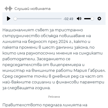
Слушай новината
-02:49
Play
Mute
Setti
Националният съвет за тристранно
сътрудничество обсъжда повишаване на
линията на бедност през 2024 г., както и
пакета промени в шест данъчни закона, по
които има разнопосочни мнения на синдикати
работодатели. Заседанието се
председателства от вицепремиера и
министър на външните работи Мария Габриел.
Сред седемте точки в дневния ред са част от
най-важните социални и финансови параметри
за следващата година.
Реклама
Правителството предлага линията на