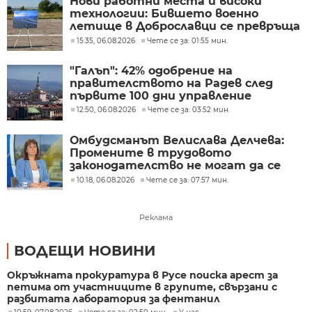
Нови работни места и високи
технологии: Бившето военно
летище в Доброславци се превръща
в голям космически център
15:35, 06.08.2026
Чете се за: 01:55 мин.
"Галъп": 42% одобрение на
правителството на Радев след
първите 100 дни управление
12:50, 06.08.2026
Чете се за: 03:52 мин.
Омбудсманът Велислава Делчева:
Промените в трудовото
законодателство не могат да се
правят през бюджета
10:18, 06.08.2026
Чете се за: 07:57 мин.
Реклама
ВОДЕЩИ НОВИНИ
Окръжната прокуратура в Русе поиска арест за
петима от участниците в групите, свързани с
разбитата лаборатория за фентанил