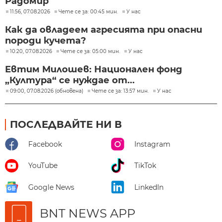
Радомир
11:56, 07.08.2026
Чете се за: 00:45 мин.
У нас
Как да овладеем агресията при опасни
породи кучета?
10:20, 07.08.2026
Чете се за: 05:00 мин.
У нас
Евтим Милошев: Национален фонд
„Култура“ се нуждае от...
09:00, 07.08.2026 (обновена)
Чете се за: 13:57 мин.
У нас
ПОСЛЕДВАЙТЕ НИ В
Facebook
Instagram
YouTube
TikTok
Google News
LinkedIn
BNT NEWS APP