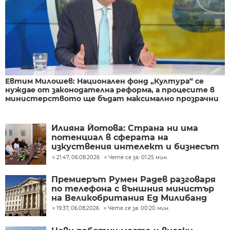
Евтим Милошев: Национален фонд „Култура“ се
нуждае от законодателна реформа, а процесите в
министерството ще бъдат максимално прозрачни
Илияна Йотова: Страна ни има
потенциал в сферата на
изкуствения интелект и бизнесът
забелязва тези перспективи
21:47, 06.08.2026
Чете се за: 01:25 мин.
Премиерът Румен Радев разговаря
по телефона с външния министър
на Великобритания Ед Милибанд
19:37, 06.08.2026
Чете се за: 00:20 мин.