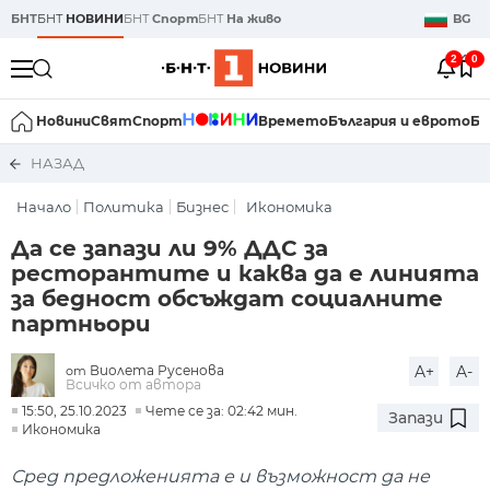
БНТ
БНТ
НОВИНИ
БНТ
Спорт
БНТ
На живо
BG
2
0
Новини
Свят
Спорт
Времето
България и еврото
Би
НАЗАД
Начало
Политика
Бизнес
Икономика
Да се запази ли 9% ДДС за
ресторантите и каква да е линията
за бедност обсъждат социалните
партньори
Виолета Русенова
A+
A-
от
Всичко от автора
15:50, 25.10.2023
Чете се за: 02:42 мин.
Запази
Икономика
Сред предложенията е и възможност да не