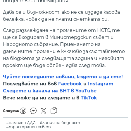
обществени обсъждания.
Дава се и възможност, ако не се издаде касова
бележка, човек да не плати сметката си.
След разглеждане на промените от НСТС, те
ще се входират в Министердския съвет и
Народното събрание. Приемането на
данъчните промени е ключово за съставянето
на бюджета за следващата година и неговият
проект ще бъде обявен едва след това.
Чуйте последните новини, където и да сте!
Последвайте ни във
Facebook
и
Instagram
Следете и канала на БНТ в YouTube
Вече може да ни гледате и в
TikTok
Сподели
#намален ДДС
#линия на бедност
#тристранен съвет