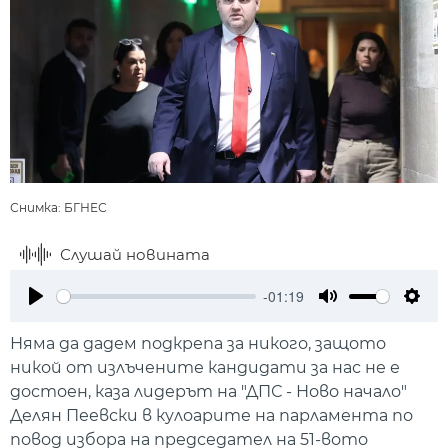
Снимка: БГНЕС
Слушай новината
-01:19
Play
Mute
Setti
Няма да дадем подкрепа за никого, защото
никой от излъчените кандидати за нас не е
достоен, каза лидерът на "ДПС - Ново начало"
Делян Пеевски в кулоарите на парламента по
повод избора на председател на 51-вото