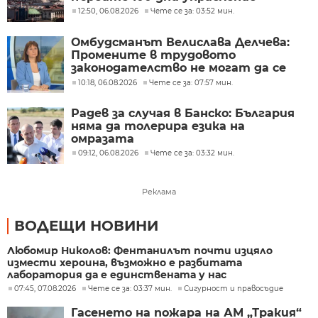
12:50, 06.08.2026
Чете се за: 03:52 мин.
Омбудсманът Велислава Делчева:
Промените в трудовото
законодателство не могат да се
правят през бюджета
10:18, 06.08.2026
Чете се за: 07:57 мин.
Радев за случая в Банско: България
няма да толерира езика на
омразата
09:12, 06.08.2026
Чете се за: 03:32 мин.
Реклама
ВОДЕЩИ НОВИНИ
Любомир Николов: Фентанилът почти изцяло
измести хероина, възможно е разбитата
лаборатория да е единствената у нас
07:45, 07.08.2026
Чете се за: 03:37 мин.
Сигурност и правосъдие
Гасенето на пожара на АМ „Тракия“