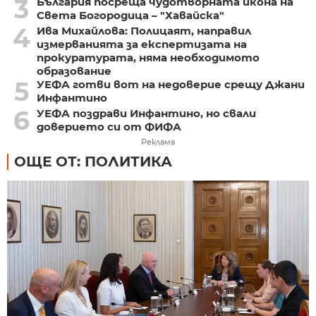
3
България посреща чудотворната икона на
Света Богородица – "Хавайска"
4
Ива Михайлова: Полицаят, направил
измерванията за експертизата на
прокуратурата, няма необходимото
образование
5
УЕФА готви вот на недоверие срещу Джани
Инфантино
6
УЕФА поздрави Инфантино, но свали
доверието си от ФИФА
Реклама
ОЩЕ ОТ: ПОЛИТИКА