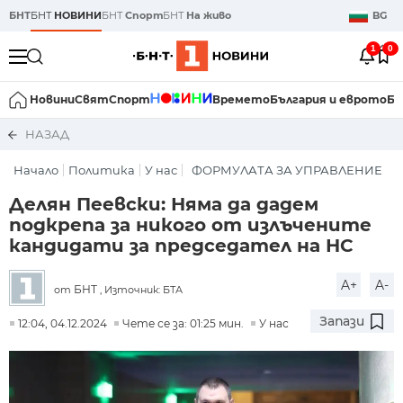
БНТ
БНТ
НОВИНИ
БНТ
Спорт
БНТ
На живо
BG
1
0
Новини
Свят
Спорт
Времето
България и еврото
Би
НАЗАД
Начало
Политика
У нас
ФОРМУЛАТА ЗА УПРАВЛЕНИЕ
Делян Пеевски: Няма да дадем
подкрепа за никого от излъчените
кандидати за председател на НС
A+
A-
БНТ
от
, Източник: БТА
Запази
12:04, 04.12.2024
Чете се за: 01:25 мин.
У нас