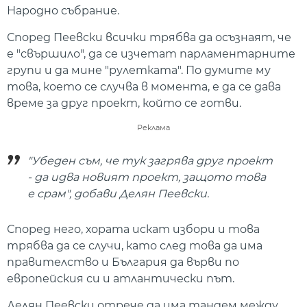
Народно събрание.
Според Пеевски всички трябва да осъзнаят, че
е "свършило", да се изчетат парламентарните
групи и да мине "рулетката". По думите му
това, което се случва в момента, е да се дава
време за друг проект, който се готви.
Реклама
"Убеден съм, че тук загрява друг проект
- да идва новият проект, защото това
е срам", добави Делян Пеевски.
Според него, хората искат избори и това
трябва да се случи, като след това да има
правителство и България да върви по
европейския си и атлантически път.
Делян Пеевски отрече да има тандем между