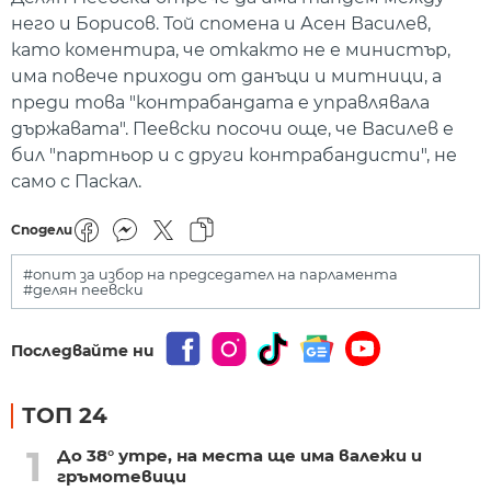
него и Борисов. Той спомена и Асен Василев,
като коментира, че откакто не е министър,
има повече приходи от данъци и митници, а
преди това "контрабандата е управлявала
държавата". Пеевски посочи още, че Василев е
бил "партньор и с други контрабандисти", не
само с Паскал.
Сподели
#опит за избор на председател на парламента
#делян пеевски
Последвайте ни
ТОП 24
1
До 38° утре, на места ще има валежи и
гръмотевици