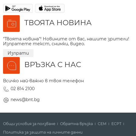
ТВОЯТА НОВИНА
"Твоята новина"! Новините от вас, нашите зрители!
Изпратете текст, снимки, видео.
Изпрати
ВРЪЗКА С НАС
Всичко най-важно в твоя телефон
02 814 2100
news@bnt.bg
Общи условия за ползване
Обратна връзка
СЕМ
ECPT
Политика за защита на личните данни