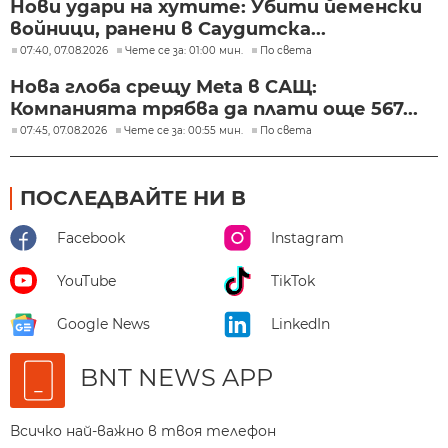
Нови удари на хутите: Убити йеменски
войници, ранени в Саудитска...
07:40, 07.08.2026
Чете се за: 01:00 мин.
По света
Нова глоба срещу Meta в САЩ:
Компанията трябва да плати още 567...
07:45, 07.08.2026
Чете се за: 00:55 мин.
По света
ПОСЛЕДВАЙТЕ НИ В
Facebook
Instagram
YouTube
TikTok
Google News
LinkedIn
BNT NEWS APP
Всичко най-важно в твоя телефон