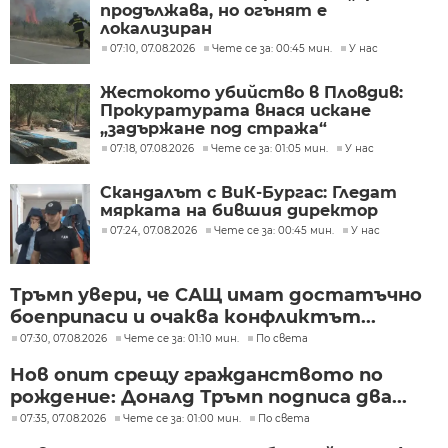
продължава, но огънят е
локализиран
07:10, 07.08.2026
Чете се за: 00:45 мин.
У нас
Жестокото убийство в Пловдив:
Прокуратурата внася искане
„задържане под стража“
07:18, 07.08.2026
Чете се за: 01:05 мин.
У нас
Скандалът с ВиК-Бургас: Гледат
мярката на бившия директор
07:24, 07.08.2026
Чете се за: 00:45 мин.
У нас
Тръмп увери, че САЩ имат достатъчно
боеприпаси и очаква конфликтът...
07:30, 07.08.2026
Чете се за: 01:10 мин.
По света
Нов опит срещу гражданството по
рождение: Доналд Тръмп подписа два...
07:35, 07.08.2026
Чете се за: 01:00 мин.
По света