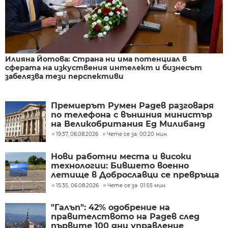
Илияна Йотова: Страна ни има потенциал в
сферата на изкуствения интелект и бизнесът
забелязва тези перспективи
Премиерът Румен Радев разговаря
по телефона с външния министър
на Великобритания Ед Милибанд
19:37, 06.08.2026
Чете се за: 00:20 мин.
Нови работни места и високи
технологии: Бившето военно
летище в Доброславци се превръща
в голям космически център
15:35, 06.08.2026
Чете се за: 01:55 мин.
"Галъп": 42% одобрение на
правителството на Радев след
първите 100 дни управление