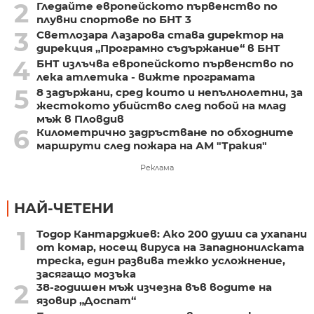
2
Гледайте европейското първенство по
плувни спортове по БНТ 3
3
Светлозара Лазарова става директор на
дирекция „Програмно съдържание“ в БНТ
4
БНТ излъчва европейското първенство по
лека атлетика - вижте програмата
5
8 задържани, сред които и непълнолетни, за
жестокото убийство след побой на млад
мъж в Пловдив
6
Километрично задръстване по обходните
маршрути след пожара на АМ "Тракия"
Реклама
НАЙ-ЧЕТЕНИ
1
Тодор Кантарджиев: Ако 200 души са ухапани
от комар, носещ вируса на Западнонилската
треска, един развива тежко усложнение,
засягащо мозъка
2
38-годишен мъж изчезна във водите на
язовир „Доспат“