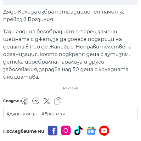
Play
Mute
Setti
Дядо Коледа избра нетрадиционен начин за
превоз в Бразилия.
Тази година белобрадият старец замени
шейната с джет, за да донесе подаръци на
децата в Рио де Жанейро. Неправителствена
организация, която подкрепя деца с аутизъм,
детска церебрална парализа и други
заболявания, зарадва над 50 деца с коледната
инициатива.
Реклама
Сподели
#Дядо Коледа
#Бразилия
Последвайте ни