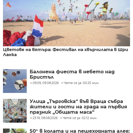
Цветове на вятъра: Фестивал на хвърчилата в Шри
Ланка
Балонена фиеста в небето над
Бристъл
09:09, 09.08.2026
Чете се за: 00:25 мин.
Улица „Търговска“ във Враца събра
жители и гости на града на първия
празник „Общата маса“
23:19, 08.08.2026
Чете се за: 02:12 мин.
50° в колата и на пешеходната алея: