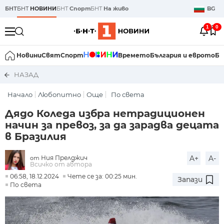
БНТ
БНТ
НОВИНИ
БНТ
Спорт
БНТ
На живо
BG
1
0
Новини
Свят
Спорт
Времето
България и еврото
Би
НАЗАД
Начало
Любопитно
Още
По света
Дядо Коледа избра нетрадиционен
начин за превоз, за да зарадва децата
в Бразилия
Ния Прелджич
A+
A-
от
Всичко от автора
06:58, 18.12.2024
Чете се за: 00:25 мин.
Запази
По света