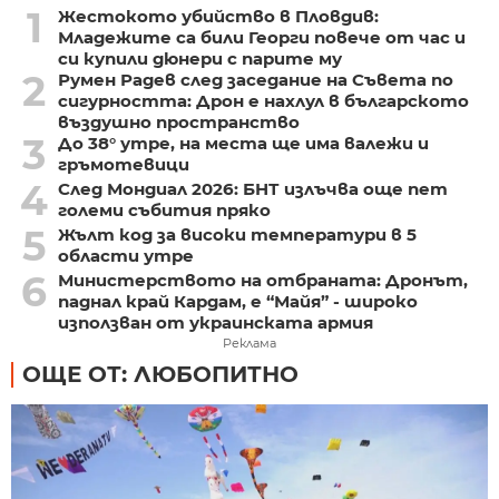
1
Жестокото убийство в Пловдив:
Младежите са били Георги повече от час и
си купили дюнери с парите му
2
Румен Радев след заседание на Съвета по
сигурността: Дрон е нахлул в българското
въздушно пространство
3
До 38° утре, на места ще има валежи и
гръмотевици
4
След Мондиал 2026: БНТ излъчва още пет
големи събития пряко
5
Жълт код за високи температури в 5
области утре
6
Министерството на отбраната: Дронът,
паднал край Кардам, е “Майя” - широко
използван от украинската армия
Реклама
ОЩЕ ОТ: ЛЮБОПИТНО