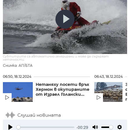
Субтитрите са автоматично генерирани и може да съдържат
неточности.
Снимка: АП/БТА
06:50, 18.12.2024
06:43, 18.12.2024
Нетаняху посети връх
З
Хермон в окупираните
о
от Израел Голански...
Е
пр
Слушай новината
-00:29