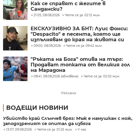
Как се справят с жегите в
Сандански?
21:05, 08.08.2026
Чете се за: 02:12 мин.
ЕКСКЛУЗИВНО ЗА БНТ: Луис Фонси:
"Despacito" е песента, която ще
изпълнявам до края на живота си
09:00, 08.08.2026
Чете се за: 09:42 мин.
"Ръката на Бога" отива на търг:
Продават топката от великия гол
на Марадона
08:41, 08.08.2026 (обновена)
Чете се за: 02:02 мин.
Реклама
ВОДЕЩИ НОВИНИ
Убийство край Слънчев бряг: Мъж е намушкан с нож,
заподозреният се опитал да избяга
13:07, 09.08.2026
Чете се за: 01:25 мин.
У нас