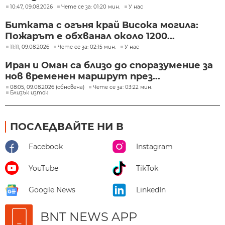
10:47, 09.08.2026
Чете се за: 01:20 мин.
У нас
Битката с огъня край Висока могила:
Пожарът е обхванал около 1200...
11:11, 09.08.2026
Чете се за: 02:15 мин.
У нас
Иран и Оман са близо до споразумение за
нов временен маршрут през...
08:05, 09.08.2026 (обновена)
Чете се за: 03:22 мин.
Близък изток
ПОСЛЕДВАЙТЕ НИ В
Facebook
Instagram
YouTube
TikTok
Google News
LinkedIn
BNT NEWS APP