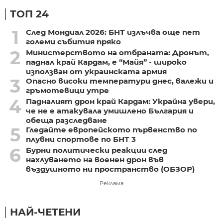
ТОП 24
1
След Мондиал 2026: БНТ излъчва още пет
големи събития пряко
2
Министерството на отбраната: Дронът,
паднал край Кардам, е “Майя” - широко
използван от украинската армия
3
Опасно високи температури днес, валежи и
гръмотевици утре
4
Падналият дрон край Кардам: Украйна увери,
че не е атакувала умишлено България и
обеща разследване
5
Гледайте европейското първенство по
плувни спортове по БНТ 3
6
Бурни политически реакции след
нахлуването на военен дрон във
въздушното ни пространство (ОБЗОР)
Реклама
НАЙ-ЧЕТЕНИ