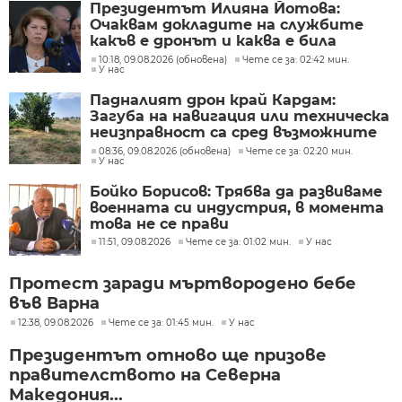
Президентът Илияна Йотова:
Очаквам докладите на службите
какъв е дронът и каква е била
неговата роля
10:18, 09.08.2026 (обновена)
Чете се за: 02:42 мин.
У нас
Падналият дрон край Кардам:
Загуба на навигация или техническа
неизправност са сред възможните
причини
08:36, 09.08.2026 (обновена)
Чете се за: 02:20 мин.
У нас
Бойко Борисов: Трябва да развиваме
военната си индустрия, в момента
това не се прави
11:51, 09.08.2026
Чете се за: 01:02 мин.
У нас
Протест заради мъртвородено бебе
във Варна
12:38, 09.08.2026
Чете се за: 01:45 мин.
У нас
Президентът отново ще призове
правителството на Северна
Македония...