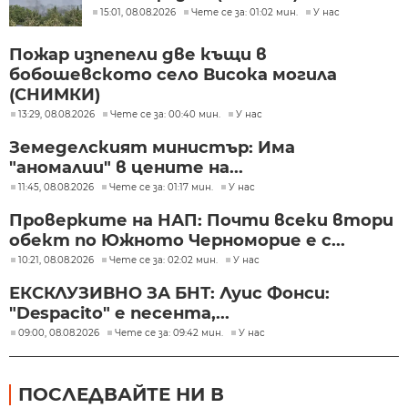
15:01, 08.08.2026
Чете се за: 01:02 мин.
У нас
Пожар изпепели две къщи в
бобошевското село Висока могила
(СНИМКИ)
13:29, 08.08.2026
Чете се за: 00:40 мин.
У нас
Земеделският министър: Има
"аномалии" в цените на...
11:45, 08.08.2026
Чете се за: 01:17 мин.
У нас
Проверките на НАП: Почти всеки втори
обект по Южното Черноморие е с...
10:21, 08.08.2026
Чете се за: 02:02 мин.
У нас
ЕКСКЛУЗИВНО ЗА БНТ: Луис Фонси:
"Despacito" е песента,...
09:00, 08.08.2026
Чете се за: 09:42 мин.
У нас
ПОСЛЕДВАЙТЕ НИ В