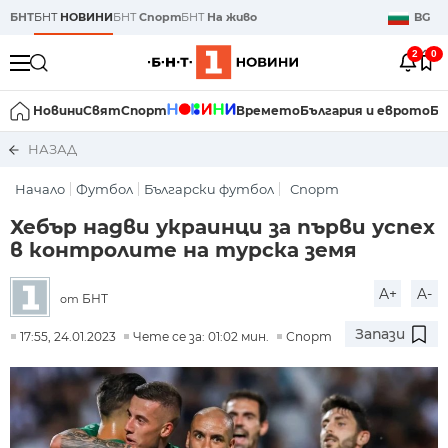
БНТ
БНТ
НОВИНИ
БНТ
Спорт
БНТ
На живо
BG
2
0
Новини
Свят
Спорт
Времето
България и еврото
Би
НАЗАД
Начало
Футбол
Български футбол
Спорт
Хебър надви украинци за първи успех
в контролите на турска земя
A+
A-
БНТ
от
Запази
17:55, 24.01.2023
Чете се за: 01:02 мин.
Спорт