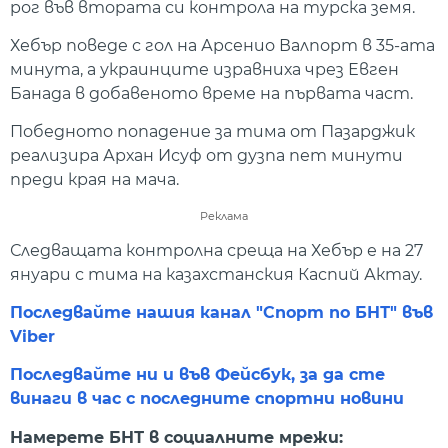
рог във втората си контрола на турска земя.
Хебър поведе с гол на Арсенио Валпорт в 35-ата
минута, а украинците изравниха чрез Евген
Банада в добавеното време на първата част.
Победното попадение за тима от Пазарджик
реализира Архан Исуф от дузпа пет минути
преди края на мача.
Реклама
Следващата контролна среща на Хебър е на 27
януари с тима на казахстанския Каспий Актау.
Последвайте нашия канал "Спорт по БНТ" във
Viber
Последвайте ни и във Фейсбук, за да сте
винаги в час с последните спортни новини
Намерете БНТ в социалните мрежи: