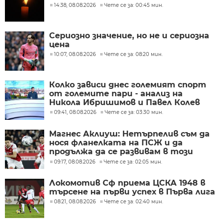
14:38, 08.08.2026
Чете се за: 00:45 мин.
Сериозно значение, но не и сериозна
цена
10:07, 08.08.2026
Чете се за: 08:20 мин.
Колко зависи днес големият спорт
от големите пари - анализ на
Никола Ибришимов и Павел Колев
09:41, 08.08.2026
Чете се за: 03:30 мин.
Магнес Аклиуш: Нетърпелив съм да
нося фланелката на ПСЖ и да
продължа да се развивам в този
велик клуб
09:17, 08.08.2026
Чете се за: 02:05 мин.
Локомотив Сф приема ЦСКА 1948 в
търсене на първи успех в Първа лига
08:21, 08.08.2026
Чете се за: 02:40 мин.