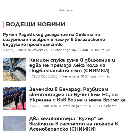
Реклама
ВОДЕЩИ НОВИНИ
Румен Радев след заседание на Съвета по
сигурността: Дрон е нахлул в българското
въздушно пространство
12:09, 08.08.2026 (обновена)
Чете се за: 04:00 мин.
Политика
Камион спука гума в движение и
едва не премаза лека кола на
Подбалканския път (СНИМКИ)
12:00, 08.08.2026
Чете се за: 01:07 мин.
У нас
Зеленски в Белград: Разбирам
скептицизма на Вучич към ЕС, но
Украйна е във война и няма време за
скептицизъм
15:22, 08.08.2026
Чете се за: 05:35 мин.
По света
Два хеликоптера "Кугър" се
включиха в гасенето на пожара в
Асеновградско (СНИМКИ)