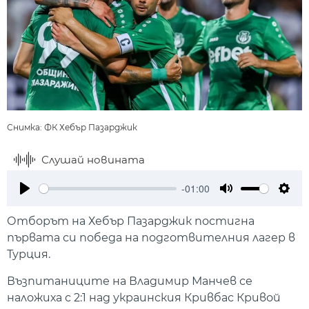
Снимка: ФК Хебър Пазарджик
Слушай новината
-01:00
Play
Mute
Setti
Отборът на Хебър Пазарджик постигна
първата си победа на подготвителния лагер в
Турция.
Възпитаниците на Владимир Манчев се
наложиха с 2:1 над украинския Кривбас Кривой