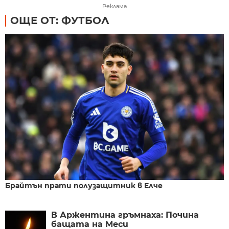
Реклама
ОЩЕ ОТ: ФУТБОЛ
Брайтън прати полузащитник в Елче
В Аржентина гръмнаха: Почина
бащата на Меси