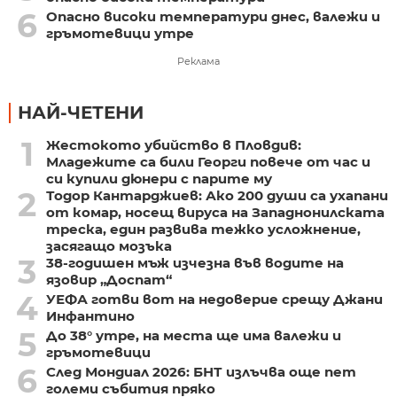
6
Опасно високи температури днес, валежи и
гръмотевици утре
Реклама
НАЙ-ЧЕТЕНИ
1
Жестокото убийство в Пловдив:
Младежите са били Георги повече от час и
си купили дюнери с парите му
2
Тодор Кантарджиев: Ако 200 души са ухапани
от комар, носещ вируса на Западнонилската
треска, един развива тежко усложнение,
засягащо мозъка
3
38-годишен мъж изчезна във водите на
язовир „Доспат“
4
УЕФА готви вот на недоверие срещу Джани
Инфантино
5
До 38° утре, на места ще има валежи и
гръмотевици
6
След Мондиал 2026: БНТ излъчва още пет
големи събития пряко