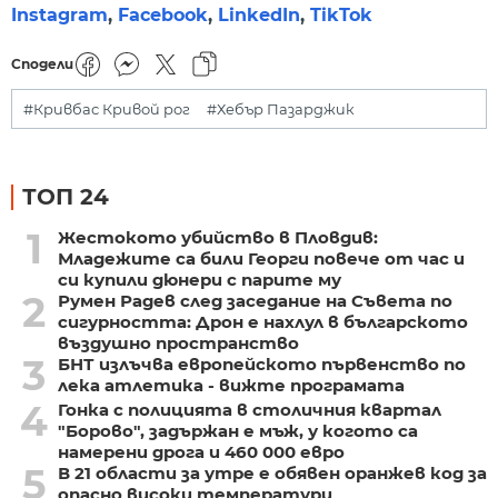
Instagram
,
Facebook
,
LinkedIn
,
TikTok
Сподели
#Кривбас Кривой рог
#Хебър Пазарджик
ТОП 24
1
Жестокото убийство в Пловдив:
Младежите са били Георги повече от час и
си купили дюнери с парите му
2
Румен Радев след заседание на Съвета по
сигурността: Дрон е нахлул в българското
въздушно пространство
3
БНТ излъчва европейското първенство по
лека атлетика - вижте програмата
4
Гонка с полицията в столичния квартал
"Борово", задържан е мъж, у когото са
намерени дрога и 460 000 евро
5
В 21 области за утре е обявен оранжев код за
опасно високи температури