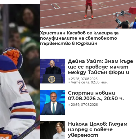
Християн Касабов се класира за
полуфиналите на световното
първенство в Юджийн
Дейна Уайт: Знам къде
ще се проведе мачът
между Тайсън Фюри и
Антъни Джошуа
23:28, 07.08.2026
Чете се за: 02:05 мин.
Спортни новини
07.08.2026 г., 20:50 ч.
20:39, 07.08.2026
Никола Цолов: Гледам
напред с повече
увереност