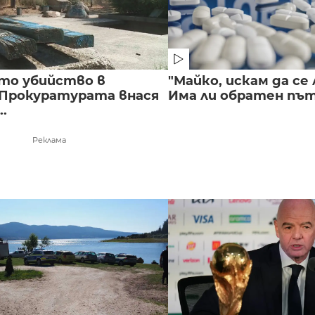
то убийство в
"Майко, искам да се 
 Прокуратурата внася
Има ли обратен път 
..
Реклама