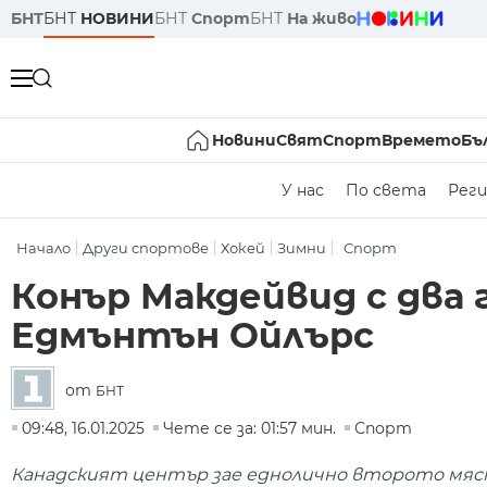
БНТ
БНТ
НОВИНИ
БНТ
Спорт
БНТ
На живо
Новини
Свят
Спорт
Времето
Бъ
У нас
По света
Реги
Начало
Други спортове
Хокей
Зимни
Спорт
Конър Макдейвид с два 
Едмънтън Ойлърс
от
БНТ
09:48, 16.01.2025
Чете се за: 01:57 мин.
Спорт
Канадският център зае еднолично второто мяст