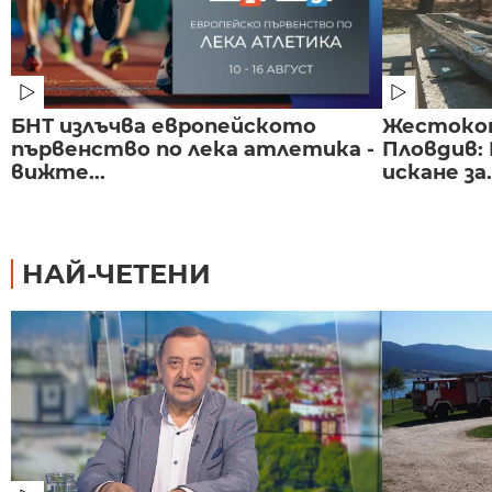
БНТ излъчва европейското
Жестоко
първенство по лека атлетика -
Пловдив:
вижте...
искане за.
НАЙ-ЧЕТЕНИ