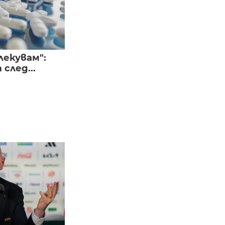
лекувам":
след...