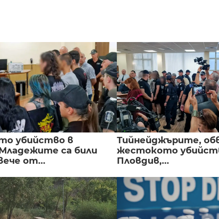
то убийство в
Тийнейджърите, об
 Младежите са били
жестокото убийств
вече от...
Пловдив,...