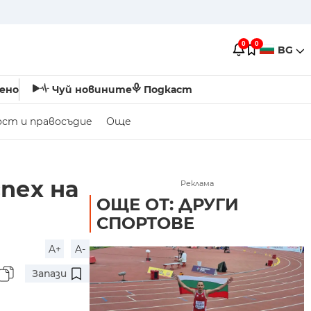
0
0
BG
ено
Чуй новините
Подкаст
ост и правосъдие
Още
пех на
Реклама
ОЩЕ ОТ: ДРУГИ
СПОРТОВЕ
A+
A-
Запази