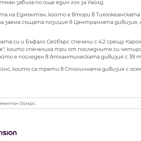
ман забиха по още един гол за Уайлд.
та на Едмънтън, който е втори в Тихоокеанската 
та заема същата позиция в Централната дивизия, 
та си и Бъфало Сейбърс спечели с 4:2 срещу Каро
те", които спечелиха три от последните си четири
който е последен в Атлантическата дивизия с 39 т
ейнс, които са трети в Столичната дивизия с осе
мънтън Ойлърс