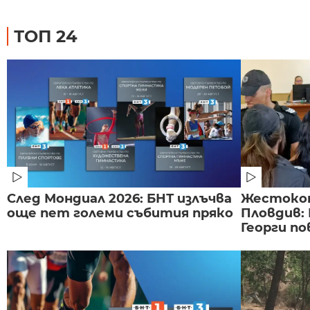
ТОП 24
След Мондиал 2026: БНТ излъчва
Жестоко
още пет големи събития пряко
Пловдив:
Георги по