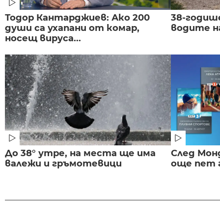
Тодор Кантарджиев: Ако 200
38-годиш
души са ухапани от комар,
водите н
носещ вируса...
До 38° утре, на места ще има
След Монд
валежи и гръмотевици
още пет 