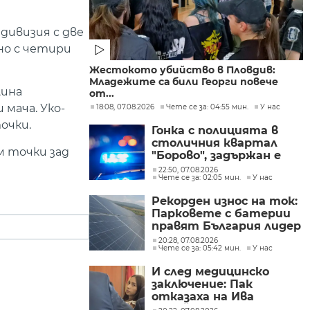
дивизия с две
но с четири
Жестокото убийство в Пловдив:
Младежите са били Георги повече
лина
от...
 мача. Уко-
18:08, 07.08.2026
Чете се за: 04:55 мин.
У нас
очки.
Гонка с полицията в
столичния квартал
м точки зад
"Борово", задържан е
мъж, у когото са
22:50, 07.08.2026
Чете се за: 02:05 мин.
У нас
намерени 460 000 евро
Рекорден износ на ток:
Парковете с батерии
правят България лидер
на пазара
20:28, 07.08.2026
Чете се за: 05:42 мин.
У нас
И след медицинско
заключение: Пак
отказаха на Ива
Михайлова да се лекува