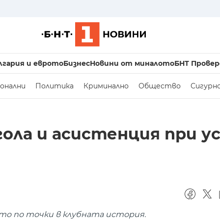
лгария и еврото
Бизнес
Новини от миналото
БНТ Провер
онални
Политика
Криминално
Общество
Сигурн
гола и асистенция при ус
о по точки в клубната история.