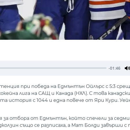
-01:46
M
истенция при победа на Едмънтън Ойлърс с 5:3 ср
хокейна лига на САЩ и Канада (НХЛ). С това канад
а история с 1044 и една повече от Яри Кури. Уейн
 за отбора от Едмънтън, който спечели за седми
дколзин също се разписаха, а Мат Болди завърши с