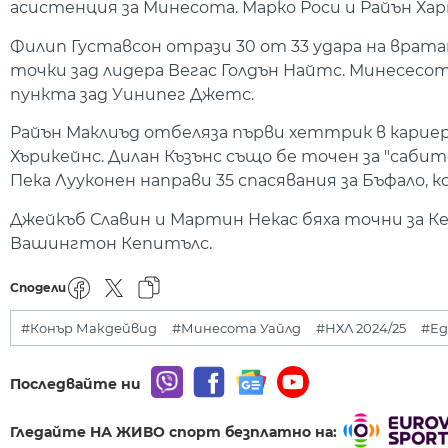
асистенция за Минесота. Марко Роси и Райън Харт
Филип Густавсон отрази 30 от 33 удара на врата
точки зад лидера Вегас Голдън Найтс. Минесесо
пункта зад Уинипег Джетс.
Райън Маклиъд отбеляза първи хеттрик в кариера
Хърикейнс. Дилан Къзънс също бе точен за "саби
Пека Лууконен направи 35 спасявания за Бъфало, 
Джейкъб Славин и Мартин Некас бяха точни за К
Вашингтон Кепитълс.
Сподели
#Конър Макдейвид
#Минесота Уайлд
#НХЛ 2024/25
#Ед
Последвайте ни
Гледайте НА ЖИВО спорт безплатно на: