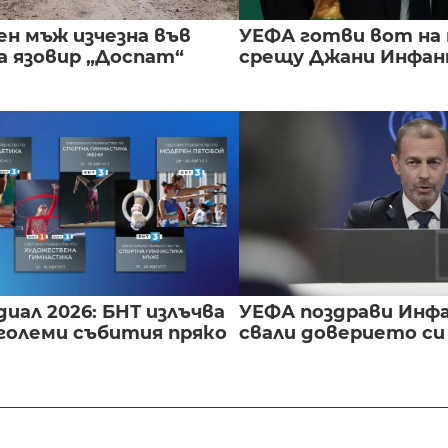
ен мъж изчезна във
УЕФА готви вот на
а язовир „Доспат“
срещу Джани Инфа
иал 2026: БНТ излъчва
УЕФА поздрави Инфа
големи събития пряко
свали доверието с