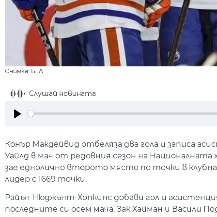
Снимка: БТА
Слушай новината
Play
Конър Макдейвид отбеляза два гола и записа ас
Уайлд в мач от редовния сезон на Националната 
зае еднолично второто място по точки в клубнат
лидер с 1669 точки.
Райън Нюджънт-Хопкинс добави гол и асистенция
последните си осем мача. Зак Хайман и Васили По