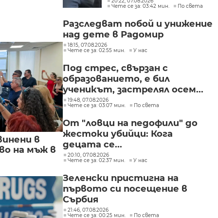
20:22, 07.08.2026
Чете се за: 03:42 мин.
По света
в България
Разследват побой и унижение
над дете в Радомир
18:15, 07.08.2026
Чете се за: 02:55 мин.
У нас
Под стрес, свързан с
образованието, е бил
ученикът, застрелял осем...
19:48, 07.08.2026
Чете се за: 03:07 мин.
По света
От "ловци на педофили" до
жестоки убийци: Кога
винени в
децата се...
о на мъж в
20:10, 07.08.2026
Чете се за: 02:37 мин.
У нас
Зеленски пристигна на
първото си посещение в
Сърбия
21:46, 07.08.2026
Чете се за: 00:25 мин.
По света