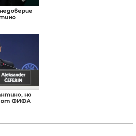
 недоверие
нтино
нтино, но
и от ФИФА