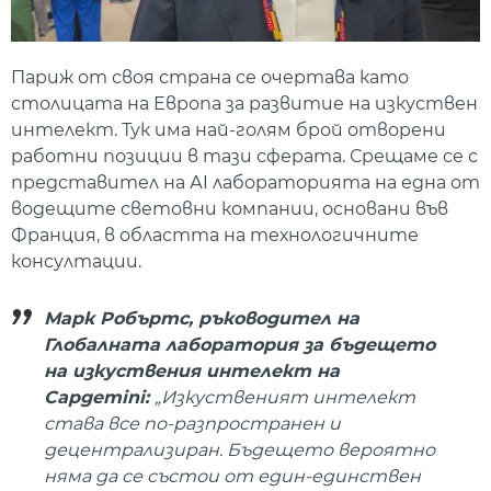
Париж от своя страна се очертава като
столицата на Европа за развитие на изкуствен
интелект. Тук има най-голям брой отворени
работни позиции в тази сферата. Срещаме се с
представител на АI лабораторията на една от
водещите световни компании, основани във
Франция, в областта на технологичните
консултации.
Марк Робъртс, ръководител на
Глобалната лаборатория за бъдещето
на изкуствения интелект на
Capgemini:
„Изкуственият интелект
става все по-разпространен и
децентрализиран. Бъдещето вероятно
няма да се състои от един-единствен