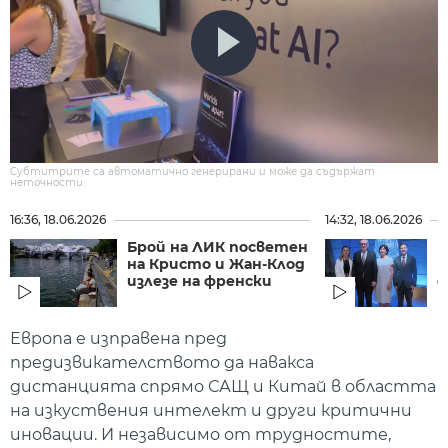
Субтитрите са автоматично генерирани и може да съдържат
неточности.
16:36, 18.06.2026
14:32, 18.06.2026
Брой на ЛИК посветен
Б
на Кристо и Жан-Клод
н
излезе на френски
о
н
Европа е изправена пред
предизвикателството да навакса
дистанцията спрямо САЩ и Китай в областта
на изкуствения интелект и други критични
иновации. И независимо от трудностите,