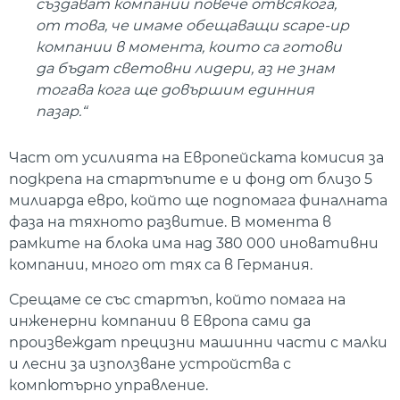
създават компании повече отвсякога,
от това, че имаме обещаващи scape-up
компании в момента, които са готови
да бъдат световни лидери, аз не знам
тогава кога ще довършим единния
пазар.“
Част от усилията на Европейската комисия за
подкрепа на стартъпите е и фонд от близо 5
милиарда евро, който ще подпомага финалната
фаза на тяхното развитие. В момента в
рамките на блока има над 380 000 иновативни
компании, много от тях са в Германия.
Срещаме се със стартъп, който помага на
инженерни компании в Европа сами да
произвеждат прецизни машинни части с малки
и лесни за използване устройства с
компютърно управление.