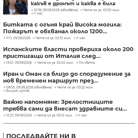
какъв е дронът и каква е била
неговата роля
10:18, 09.08.2026 (обновена)
Чете се за: 02:50 мин.
У нас
Битката с огъня край Висока могила:
Пожарът е обхванал около 1200...
11:11, 09.08.2026
Чете се за: 02:15 мин.
У нас
Испанските власти провериха около 200
пристигащи от Италия след...
13:01, 09.08.2026
Чете се за: 02:02 мин.
По света
Иран и Оман са близо до споразумение за
нов временен маршрут през...
08:05, 09.08.2026 (обновена)
Чете се за: 03:22 мин.
Близък изток
Важно напомняне: Зрелостниците
трябва сами да внесат здравните си...
12:27, 09.08.2026
Чете се за: 03:12 мин.
У нас
ПОСЛЕДВАЙТЕ НИ В