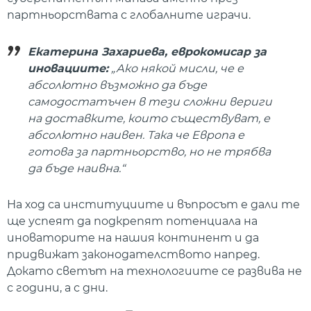
партньорствата с глобалните играчи.
Екатерина Захариева, еврокомисар за
иновациите:
„Ако някой мисли, че е
абсолютно възможно да бъде
самодостатъчен в тези сложни вериги
на доставките, които съществуват, е
абсолютно наивен. Така че Европа е
готова за партньорство, но не трябва
да бъде наивна.“
На ход са институциите и въпросът е дали те
ще успеят да подкрепят потенциала на
иноваторите на нашия континент и да
придвижат законодателството напред.
Докато светът на технологиите се развива не
с години, а с дни.