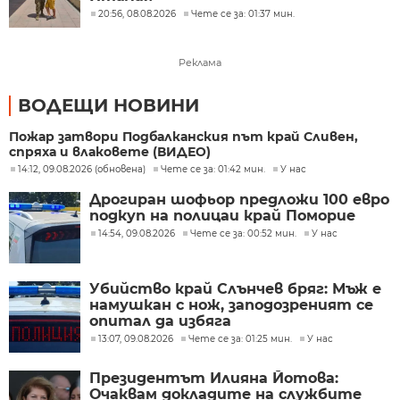
20:56, 08.08.2026
Чете се за: 01:37 мин.
Реклама
ВОДЕЩИ НОВИНИ
Пожар затвори Подбалканския път край Сливен,
спряха и влаковете (ВИДЕО)
14:12, 09.08.2026 (обновена)
Чете се за: 01:42 мин.
У нас
Дрогиран шофьор предложи 100 евро
подкуп на полицаи край Поморие
14:54, 09.08.2026
Чете се за: 00:52 мин.
У нас
Убийство край Слънчев бряг: Мъж е
намушкан с нож, заподозреният се
опитал да избяга
13:07, 09.08.2026
Чете се за: 01:25 мин.
У нас
Президентът Илияна Йотова:
Очаквам докладите на службите