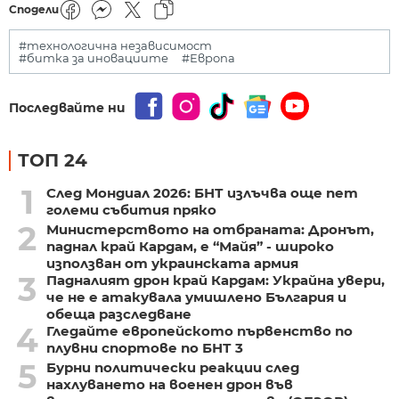
Сподели
#технологична независимост
#битка за иновациите
#Европа
Последвайте ни
ТОП 24
1
След Мондиал 2026: БНТ излъчва още пет
големи събития пряко
2
Министерството на отбраната: Дронът,
паднал край Кардам, е “Майя” - широко
използван от украинската армия
3
Падналият дрон край Кардам: Украйна увери,
че не е атакувала умишлено България и
обеща разследване
4
Гледайте европейското първенство по
плувни спортове по БНТ 3
5
Бурни политически реакции след
нахлуването на военен дрон във