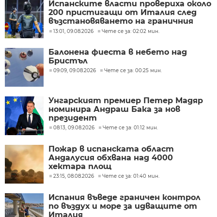
Испанските власти провериха около
200 пристигащи от Италия след
възстановяването на граничния
контрол
13:01, 09.08.2026
Чете се за: 02:02 мин.
Балонена фиеста в небето над
Бристъл
09:09, 09.08.2026
Чете се за: 00:25 мин.
Унгарският премиер Петер Мадяр
номинира Андраш Бака за нов
президент
08:13, 09.08.2026
Чете се за: 01:12 мин.
Пожар в испанската област
Андалусия обхвана над 4000
хектара площ
23:15, 08.08.2026
Чете се за: 01:40 мин.
Испания въведе граничен контрол
по въздух и море за идващите от
Италия