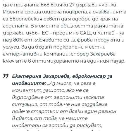
да е призната във всички 27 държави членки.
Идеята среща широка подкрепа, а очакванията
са Европейския съвет да я одобри до края на
годината. В момента общността разчита на
държави извън ЕС – предимно САЩ и Китай – за
над 80% от ключовите си цифрови продукти и
услуги. За да бъдат подкрепени местни
алтернативни компании, според Захариева,
ключът е в оптимизирането на единния пазар.
Екатерина Захариева, еврокомисар за
иновациите:
„Аз мисля, че сега е
моментът, защото, ако не се
възползваме от геополитическата
ситуация, от това, че ние създаваме
повече стартъпи от всеки един регион
в света, от това, че нашите
иноватори са готови да рискуват,