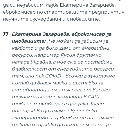
да си независим, казва Екатерина Захариева,
еврокомисар по стартиращите предприятия,
научните изследвания и иновациите.
Екатерина Захариева, еврокомисар за
иновациите:
„Не можем да зависим за
каквото и да било. Дали от енергийни
ресурси, например Русия брутално
напада Украйна, а ние сме се поставили
в зависимост от енергийните ресурси
там, или пък COVID – всички разчитахме
Китай да внася маски и съставки за
антибиотици, или пък сега от високо
технологичните компании в САЩ –
това не трябва да се допуска. Тоест
ние трябва да имаме европейски
алтернативи и аз вярвам, че ние имаме
такива и трябва да помогнем на тези