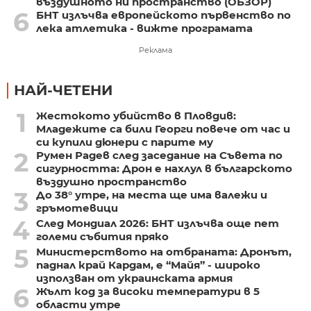
въздушното ни пространство (ОБЗОР)
6
БНТ излъчва европейското първенство по
лека атлетика - вижте програмата
Реклама
НАЙ-ЧЕТЕНИ
1
Жестокото убийство в Пловдив:
Младежите са били Георги повече от час и
си купили дюнери с парите му
2
Румен Радев след заседание на Съвета по
сигурността: Дрон е нахлул в българското
въздушно пространство
3
До 38° утре, на места ще има валежи и
гръмотевици
4
След Мондиал 2026: БНТ излъчва още пет
големи събития пряко
5
Министерството на отбраната: Дронът,
паднал край Кардам, е “Майя” - широко
използван от украинската армия
6
Жълт код за високи температури в 5
области утре