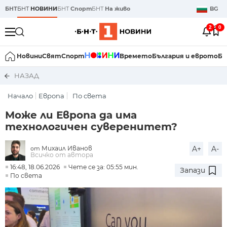
БНТ
БНТ
НОВИНИ
БНТ
Спорт
БНТ
На живо
BG
2
0
Новини
Свят
Спорт
Времето
България и еврото
Би
НАЗАД
Начало
Европа
По света
Може ли Европа да има
технологичен суверенитет?
Михаил Иванов
A+
A-
от
Всичко от автора
16:48, 18.06.2026
Чете се за: 05:55 мин.
Запази
По света