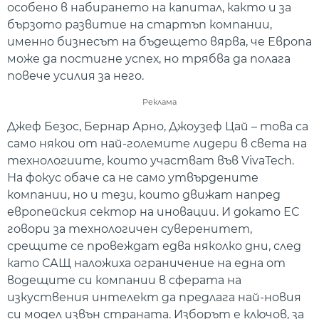
особено в набирането на капитал, както и за
бързото развитие на стартъп компании,
именно бизнесът на бъдещето вярва, че Европа
може да постигне успех, но трябва да полага
повече усилия за него.
Реклама
Джеф Безос, Бернар Арно, Джоузеф Цай – това са
само някои от най-големите лидери в света на
технологиите, които участват във VivaTech.
На фокус обаче са не само утвърдените
компании, но и тези, които движат напред
европейския сектор на иновации. И докато ЕС
говори за технологичен суверенитет,
срещите се провеждат едва няколко дни, след
като САЩ наложиха ограничение на една от
водещите си компании в сферата на
изкуствения интелект да предлага най-новия
си модел извън страната. Изборът е ключов, за