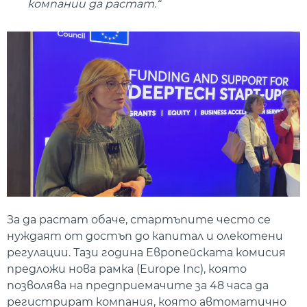
компании да растат.“
За да растат обаче, стартъпите често се
нуждаят от достъп до капитал и олекотени
регулации. Тази година Европейската комисия
предложи нова рамка (Europe Inc), която
позволява на предприемачите за 48 часа да
регистрират компания, която автоматично