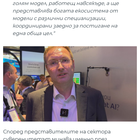
голям модел, работещ навсякъде, а ще
представлява богата екосистема от
модели с различни специализации,
координирани заедно за постигане на
една обща цел.“
Според представителите на сектора
суверенитетът минава именно през