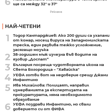
6
ще са между 32° и 37°
Реклама
НАЙ-ЧЕТЕНИ
1
Тодор Кантарджиев: Ако 200 души са ухапани
от комар, носещ вируса на Западнонилската
треска, един развива тежко усложнение,
засягащо мозъка
2
38-годишен мъж изчезна във водите на
язовир „Доспат“
3
България посреща чудотворната икона на
Света Богородица – "Хавайска"
4
УЕФА готви вот на недоверие срещу Джани
Инфантино
5
Ива Михайлова: Полицаят, направил
измерванията за експертизата на
прокуратурата, няма необходимото
образование
6
УЕФА поздрави Инфантино, но свали
доверието си от ФИФА