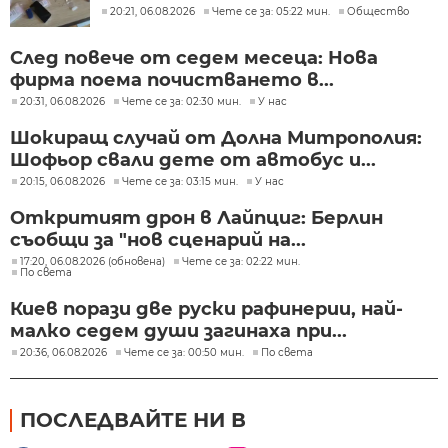
20:21, 06.08.2026
Чете се за: 05:22 мин.
Общество
След повече от седем месеца: Нова
фирма поема почистването в...
20:31, 06.08.2026
Чете се за: 02:30 мин.
У нас
Шокиращ случай от Долна Митрополия:
Шофьор свали дете от автобус и...
20:15, 06.08.2026
Чете се за: 03:15 мин.
У нас
Откритият дрон в Лайпциг: Берлин
съобщи за "нов сценарий на...
17:20, 06.08.2026 (обновена)
Чете се за: 02:22 мин.
По света
Киев порази две руски рафинерии, най-
малко седем души загинаха при...
20:36, 06.08.2026
Чете се за: 00:50 мин.
По света
ПОСЛЕДВАЙТЕ НИ В