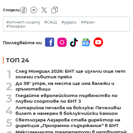
Сподели
#отнет лиценз
#САЩ
#удари
#Иран
#Техеран
Последвайте ни
ТОП 24
1
След Мондиал 2026: БНТ ще излъчи още пет
големи събития пряко
2
До 38° утре, на места ще има валежи и
гръмотевици
3
Гледайте европейското първенство по
плувни спортове по БНТ 3
4
Лотарийна печалба на боклука: Печеливш
билет е намерен в боклукчийски камион
5
Светлозара Лазарова става директор на
дирекция „Програмно съдържание“ в БНТ
Максималните температури в четвъртък