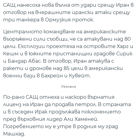
САЩ нанесоха нова вълна от удари срещу Иран в
отговор на вчерашните ирански атаки срещу
три танкера в Ормузкия проток.
Централното командване на американските
въоръжени сили съобщи, че са атакувани над 80
цели. Експлозии проехтяха на островите Харг и
Кешм и в южните пристанищни градове Сирик
и Бандар Абас. В отговор, Иран атакува с
ракети и дронове над 85 цели в американски
военни бази в Бахрейн и Кувейт.
Реклама
По-рано САЩ отнеха и наскоро върнатия
лиценз на Иран да продава петрол. В страната
и в съседен Ирак продължава поклонението
пред върховния лидер Али Хаменей.
Погребението му е утре в родния му град
Машхад.