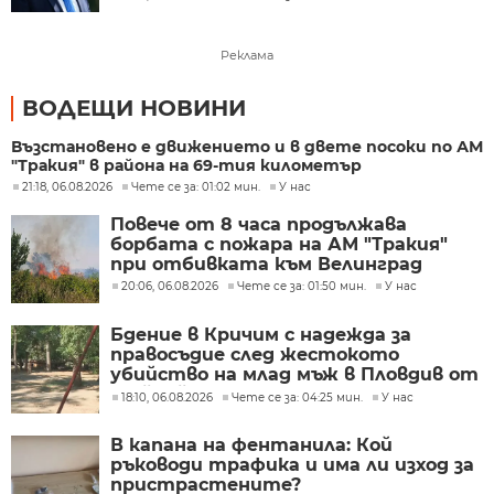
Реклама
ВОДЕЩИ НОВИНИ
Възстановено е движението и в двете посоки по АМ
"Тракия" в района на 69-тия километър
21:18, 06.08.2026
Чете се за: 01:02 мин.
У нас
Повече от 8 часа продължава
борбата с пожара на АМ "Тракия"
при отбивката към Велинград
20:06, 06.08.2026
Чете се за: 01:50 мин.
У нас
Бдение в Кричим с надежда за
правосъдие след жестокото
убийство на млад мъж в Пловдив от
тийнейджъри
18:10, 06.08.2026
Чете се за: 04:25 мин.
У нас
В капана на фентанила: Кой
ръководи трафика и има ли изход за
пристрастените?