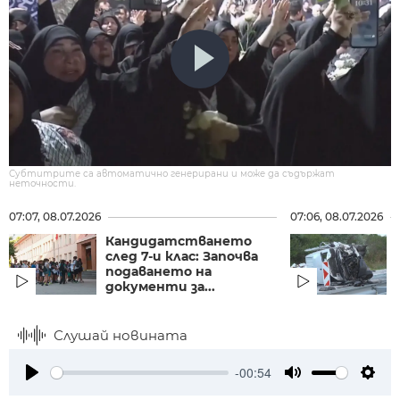
Субтитрите са автоматично генерирани и може да съдържат
неточности.
07:07, 08.07.2026
07:06, 08.07.2026
Кандидатстването
след 7-и клас: Започва
подаването на
документи за...
Слушай новината
-00:54
Play
Mute
Setti