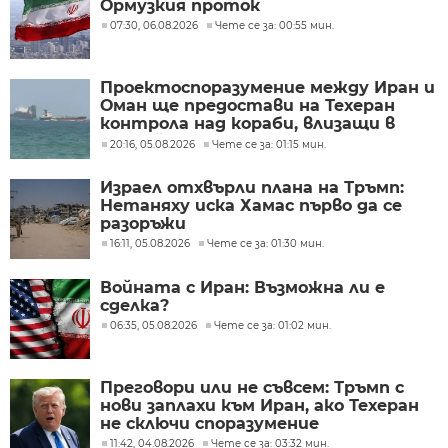
Ормузкия проток
07:30, 06.08.2026
Чете се за: 00:55 мин.
Проектоспоразумение между Иран и
Оман ще предостави на Техеран
контрола над кораби, влизащи в
Персийския залив?
20:16, 05.08.2026
Чете се за: 01:15 мин.
Израел отхвърли плана на Тръмп:
Нетаняху иска Хамас първо да се
разоръжи
16:11, 05.08.2026
Чете се за: 01:30 мин.
Войната с Иран: Възможна ли е
сделка?
06:35, 05.08.2026
Чете се за: 01:02 мин.
Преговори или не съвсем: Тръмп с
нови заплахи към Иран, ако Техеран
не сключи споразумение
11:42, 04.08.2026
Чете се за: 03:32 мин.