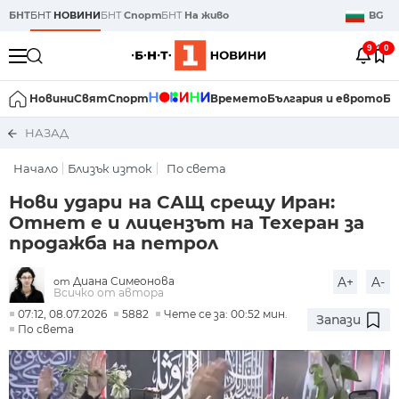
БНТ
БНТ
НОВИНИ
БНТ
Спорт
БНТ
На живо
BG
9
0
Новини
Свят
Спорт
Времето
България и еврото
Би
НАЗАД
Начало
Близък изток
По света
Нови удари на САЩ срещу Иран:
Отнет е и лицензът на Техеран за
продажба на петрол
Диана Симеонова
A+
A-
от
Всичко от автора
07:12, 08.07.2026
5882
Чете се за: 00:52 мин.
Запази
По света