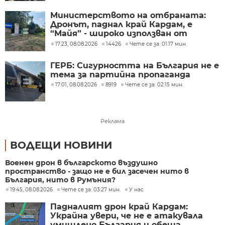
Министерството на отбраната:
Дронът, паднал край Кардам, е
“Майя” - широко използван от
украинската армия
17:23, 08.08.2026
14426
Чете се за: 01:17 мин.
ГЕРБ: Сигурността на България не е
тема за партийна пропаганда
17:01, 08.08.2026
8919
Чете се за: 02:15 мин.
Реклама
ВОДЕЩИ НОВИНИ
Военен дрон в българското въздушно
пространство - защо не е бил засечен нито в
България, нито в Румъния?
19:45, 08.08.2026
Чете се за: 03:27 мин.
У нас
Падналият дрон край Кардам:
Украйна увери, че не е атакувала
умишлено България и обеща