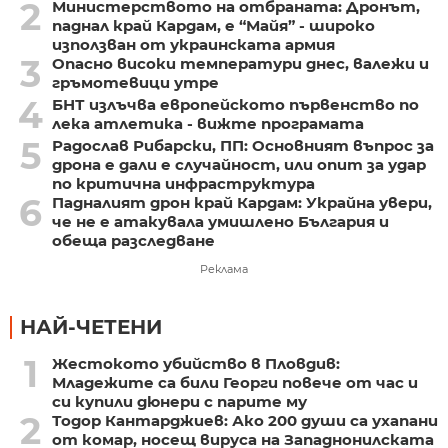
2
Министерството на отбраната: Дронът,
паднал край Кардам, е “Майя” - широко
използван от украинската армия
3
Опасно високи температури днес, валежи и
гръмотевици утре
4
БНТ излъчва европейското първенство по
лека атлетика - вижте програмата
5
Радослав Рибарски, ПП: Основният въпрос за
дрона е дали е случайност, или опит за удар
по критична инфраструктура
6
Падналият дрон край Кардам: Украйна увери,
че не е атакувала умишлено България и
обеща разследване
Реклама
НАЙ-ЧЕТЕНИ
1
Жестокото убийство в Пловдив:
Младежите са били Георги повече от час и
си купили дюнери с парите му
2
Тодор Кантарджиев: Ако 200 души са ухапани
от комар, носещ вируса на Западнонилската