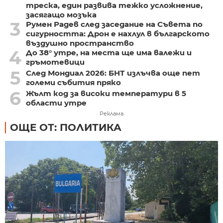
треска, един развива тежко усложнение,
засягащо мозъка
3
Румен Радев след заседание на Съвета по
сигурността: Дрон е нахлул в българското
въздушно пространство
4
До 38° утре, на места ще има валежи и
гръмотевици
5
След Мондиал 2026: БНТ излъчва още пет
големи събития пряко
6
Жълт код за високи температури в 5
области утре
Реклама
ОЩЕ ОТ: ПОЛИТИКА