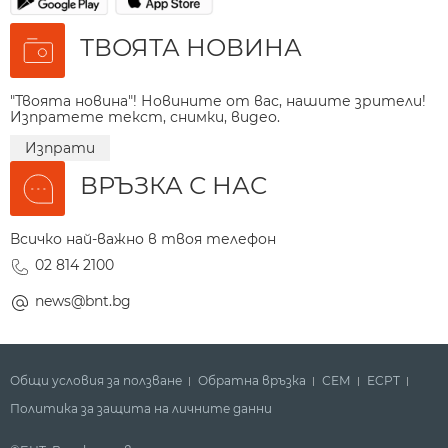
ТВОЯТА НОВИНА
"Твоята новина"! Новините от вас, нашите зрители!
Изпратете текст, снимки, видео.
Изпрати
ВРЪЗКА С НАС
Всичко най-важно в твоя телефон
02 814 2100
news@bnt.bg
Общи условия за ползване
Обратна връзка
СЕМ
ECPT
Политика за защита на личните данни