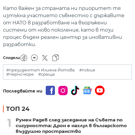
Като важен за страната ни приоритет тя
изтъкна участието съвместно с държавите
от НАТО в разработване на въоръжени
системи от ново поколение, като в този
процес бъдем реален център за иновативни
разработки.
Сподели
#президентът Илияна Йотова
#псюие
#Черно море
#среща
Последвайте ни
ТОП 24
1
Румен Радев след заседание на Съвета по
сигурността: Дрон е нахлул в българското
въздушно пространство