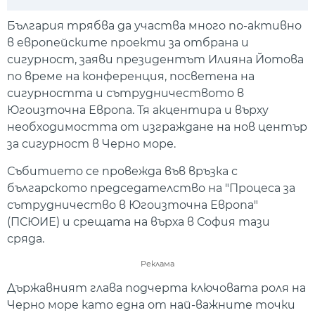
Play
Mute
Setti
България трябва да участва много по-активно
в европейските проекти за отбрана и
сигурност, заяви президентът Илияна Йотова
по време на конференция, посветена на
сигурността и сътрудничеството в
Югоизточна Европа. Тя акцентира и върху
необходимостта от изграждане на нов център
за сигурност в Черно море.
Събитието се провежда във връзка с
българското председателство на "Процеса за
сътрудничество в Югоизточна Европа"
(ПСЮИЕ) и срещата на върха в София тази
сряда.
Реклама
Държавният глава подчерта ключовата роля на
Черно море като една от най-важните точки