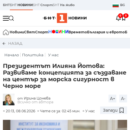
БНТ
БНТ
НОВИНИ
БНТ
Спорт
БНТ
На живо
BG
0
0
Новини
Свят
Спорт
Времето
България и еврото
Би
НАЗАД
Начало
Политика
У нас
Президентът Илияна Йотова:
Развиваме концепцията за създаване
на център за морска сигурност в
Черно море
Ирина Цонева
A+
A-
от
Всичко от автора
Запази
20:13, 08.06.2026
Чете се за: 02:45 мин.
У нас