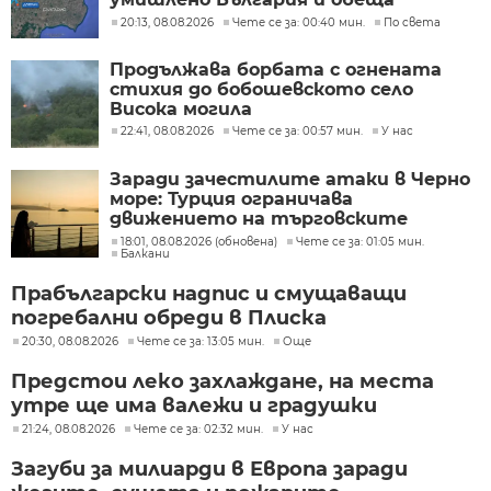
разследване
20:13, 08.08.2026
Чете се за: 00:40 мин.
По света
Продължава борбата с огнената
стихия до бобошевското село
Висока могила
22:41, 08.08.2026
Чете се за: 00:57 мин.
У нас
Заради зачестилите атаки в Черно
море: Турция ограничава
движението на търговските
кораби
18:01, 08.08.2026 (обновена)
Чете се за: 01:05 мин.
Балкани
Прабългарски надпис и смущаващи
погребални обреди в Плиска
20:30, 08.08.2026
Чете се за: 13:05 мин.
Още
Предстои леко захлаждане, на места
утре ще има валежи и градушки
21:24, 08.08.2026
Чете се за: 02:32 мин.
У нас
Загуби за милиарди в Европа заради