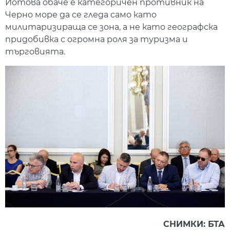
Йотова обаче е категоричен противник на
Черно море да се гледа само като
милитаризираща се зона, а не като географска
придобивка с огромна роля за туризма и
търговията.
СНИМКИ: БТА