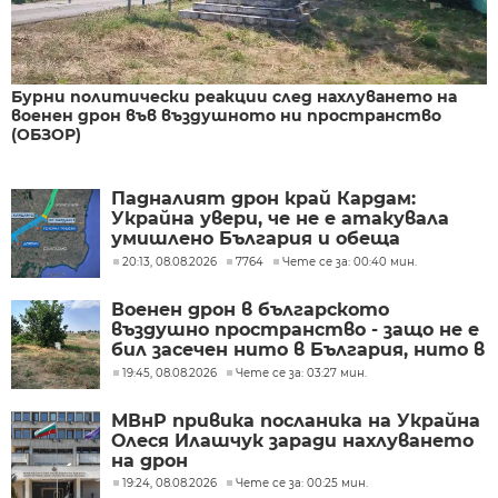
Бурни политически реакции след нахлуването на
военен дрон във въздушното ни пространство
(ОБЗОР)
Падналият дрон край Кардам:
Украйна увери, че не е атакувала
умишлено България и обеща
разследване
20:13, 08.08.2026
7764
Чете се за: 00:40 мин.
Военен дрон в българското
въздушно пространство - защо не е
бил засечен нито в България, нито в
Румъния?
19:45, 08.08.2026
Чете се за: 03:27 мин.
МВнР привика посланика на Украйна
Олеся Илашчук заради нахлуването
на дрон
19:24, 08.08.2026
Чете се за: 00:25 мин.