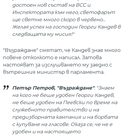
достоен нов състав на ВСС и
Инспектората към него, светофарът
ще светне много скоро в червено...
Желая успех на господин Георги Кандев в
следващата му мисия!"
"Възраждане" смятат, че Кандев знае много
повече отколкото е написал. Затова
настояват за изслушването му заедно с
вътрешния министър в парламента.
Петър Петров, "Възраждане"
: "Знаем
на кого не беше удобен Георги Кандев,
не беше удобен на Пеевски по време на
служебното правителство и на
предизборната кампания и на борбата
с купуване на гласове. Оказа се, че не е
удобен и на настоящето