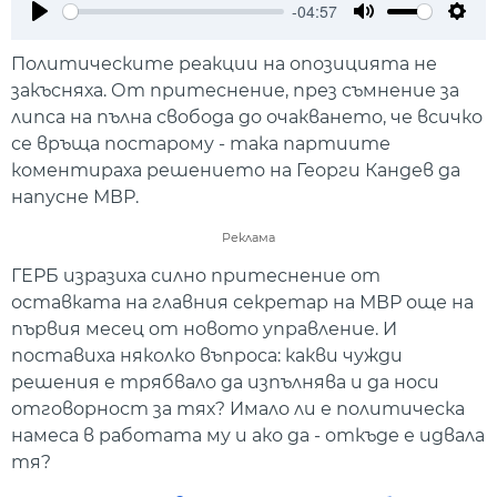
-04:57
Play
Mute
Setti
Политическите реакции на опозицията не
закъсняха. От притеснение, през съмнение за
липса на пълна свобода до очакването, че всичко
се връща постарому - така партиите
коментираха решението на Георги Кандев да
напусне МВР.
Реклама
ГЕРБ изразиха силно притеснение от
оставката на главния секретар на МВР още на
първия месец от новото управление. И
поставиха няколко въпроса: какви чужди
решения е трябвало да изпълнява и да носи
отговорност за тях? Имало ли е политическа
намеса в работата му и ако да - откъде е идвала
тя?