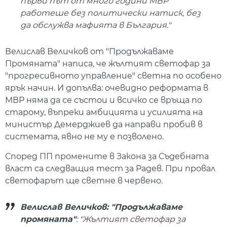
първи път от много години МВР
работеше без политически натиск, без
да обслужва мафията в България."
Велислав Величков от "Продължаваме
Промяната" написа, че жълтият светофар за
"прогресивното управление" светна по особено
ярък начин. И допълва: очевидно реформата в
МВР няма да се състои и всичко се връща по
старому, въпреки амбицията и усилията на
министър Демерджиев да направи пробив в
системата, явно не му е позволено.
Според ПП промените в Закона за Съдебната
власт са следващия тест за Радев. При провал
светофарът ще светне в червено.
Велислав Величков: "Продължаваме
промяната"
: "Жълтият светофар за