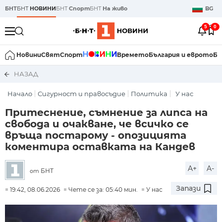
БНТ
БНТ
НОВИНИ
БНТ
Спорт
БНТ
На живо
BG
5
0
Новини
Свят
Спорт
Времето
България и еврото
Би
НАЗАД
Начало
Сигурност и правосъдие
Политика
У нас
Притеснение, съмнение за липса на
свобода и очакване, че всичко се
връща постарому - опозицията
коментира оставката на Кандев
A+
A-
БНТ
от
Запази
19:42, 08.06.2026
Чете се за: 05:40 мин.
У нас