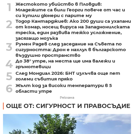
1
Жестокото убийство в Пловдив:
Младежите са били Георги повече от час и
си купили дюнери с парите му
2
Тодор Кантарджиев: Ако 200 души са ухапани
от комар, носещ вируса на Западнонилската
треска, един развива тежко усложнение,
засягащо мозъка
3
Румен Радев след заседание на Съвета по
сигурността: Дрон е нахлул в българското
въздушно пространство
4
До 38° утре, на места ще има валежи и
гръмотевици
5
След Мондиал 2026: БНТ излъчва още пет
големи събития пряко
6
Жълт код за високи температури в 5
области утре
Реклама
ОЩЕ ОТ: СИГУРНОСТ И ПРАВОСЪДИЕ