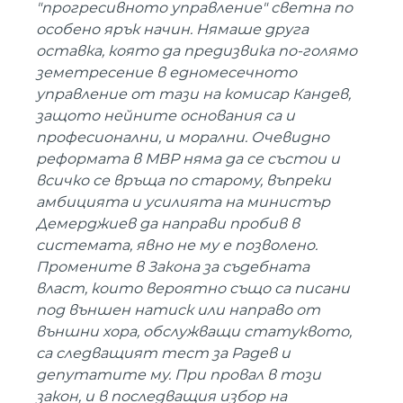
"прогресивното управление" светна по
особено ярък начин. Нямаше друга
оставка, която да предизвика по-голямо
земетресение в едномесечното
управление от тази на комисар Кандев,
защото нейните основания са и
професионални, и морални. Очевидно
реформата в МВР няма да се състои и
всичко се връща по старому, въпреки
амбицията и усилията на министър
Демерджиев да направи пробив в
системата, явно не му е позволено.
Промените в Закона за съдебната
власт, които вероятно също са писани
под външен натиск или направо от
външни хора, обслужващи статуквото,
са следващият тест за Радев и
депутатите му. При провал в този
закон, и в последващия избор на