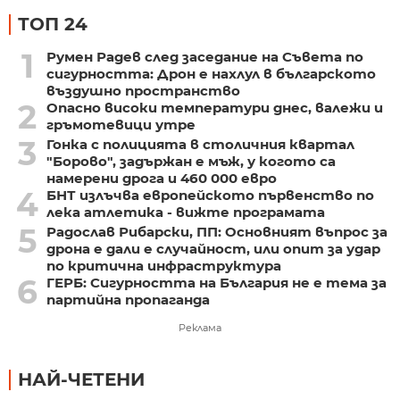
ТОП 24
1
Румен Радев след заседание на Съвета по
сигурността: Дрон е нахлул в българското
въздушно пространство
2
Опасно високи температури днес, валежи и
гръмотевици утре
3
Гонка с полицията в столичния квартал
"Борово", задържан е мъж, у когото са
намерени дрога и 460 000 евро
4
БНТ излъчва европейското първенство по
лека атлетика - вижте програмата
5
Радослав Рибарски, ПП: Основният въпрос за
дрона е дали е случайност, или опит за удар
по критична инфраструктура
6
ГЕРБ: Сигурността на България не е тема за
партийна пропаганда
Реклама
НАЙ-ЧЕТЕНИ