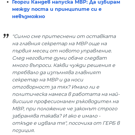
Георги Кандев напуска МВР: Да избирам
между поста и принципите си е
невъзможно
"Силно сме притеснени от оставката
на главния секретар на МВР още на
първия месец от новото управление.
След неговите думи обаче следват
много въпроси. Какви чужди решения е
трябвало да изпълнява главният
секретар на МВР и да носи
отговорност за тях? Имало ли е
политическа намеса в работата на най-
висшия професионален ръководител на
МВР, при положение че законът строго
забранява такава? И ако е имало -
откъде е идвала тя", посочиха от ГЕРБ в
позиция.