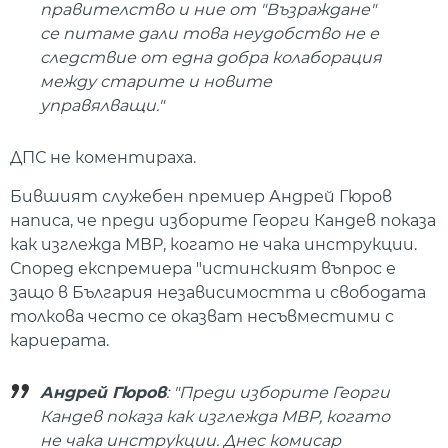
правителство и ние от "Възраждане"
се питаме дали това неудобство не е
следствие от една добра колаборация
между старите и новите
управялващи."
ДПС не коментираха.
Бившият служебен премиер Андрей Гюров
написа, че преди изборите Георги Кандев показа
как изглежда МВР, когато не чака инструкции.
Според експремиера "истинският въпрос е
защо в България независимостта и свободата
толкова често се оказват несъвместими с
кариерата.
Андрей Гюров
: "Преди изборите Георги
Кандев показа как изглежда МВР, когато
не чака инструкции. Днес комисар