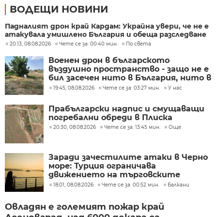
ВОДЕЩИ НОВИНИ
Падналият дрон край Кардам: Украйна увери, че не е
атакувала умишлено България и обеща разследване
20:13, 08.08.2026
Чете се за: 00:40 мин.
По света
Военен дрон в българското
въздушно пространство - защо не е
бил засечен нито в България, нито в
Румъния?
19:45, 08.08.2026
Чете се за: 03:27 мин.
У нас
Прабългарски надпис и смущаващи
погребални обреди в Плиска
20:30, 08.08.2026
Чете се за: 13:45 мин.
Още
Заради зачестилите атаки в Черно
море: Турция ограничава
движението на търговските
кораби
18:01, 08.08.2026
Чете се за: 00:52 мин.
Балкани
Овладян е големият пожар край