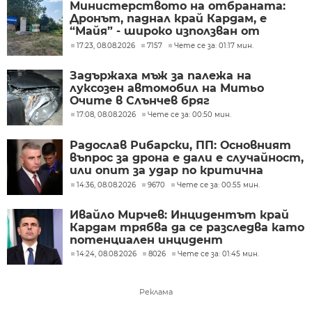
Министерството на отбраната:
Дронът, паднал край Кардам, е
“Майя” - широко използван от
украинската армия
17:23, 08.08.2026
7157
Чете се за: 01:17 мин.
Задържаха мъж за палежа на
луксозен автомобил на Митьо
Очите в Слънчев бряг
17:08, 08.08.2026
Чете се за: 00:50 мин.
Радослав Рибарски, ПП: Основният
въпрос за дрона е дали е случайност,
или опит за удар по критична
инфраструктура
14:36, 08.08.2026
9670
Чете се за: 00:55 мин.
Ивайло Мирчев: Инцидентът край
Кардам трябва да се разследва като
потенциален инцидент
14:24, 08.08.2026
8026
Чете се за: 01:45 мин.
Реклама