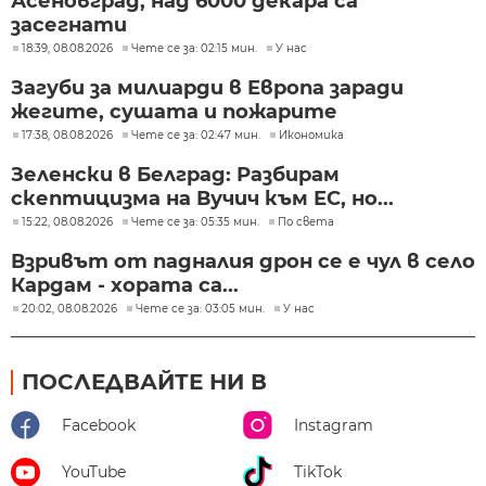
Асеновград, над 6000 декара са
засегнати
18:39, 08.08.2026
Чете се за: 02:15 мин.
У нас
Загуби за милиарди в Европа заради
жегите, сушата и пожарите
17:38, 08.08.2026
Чете се за: 02:47 мин.
Икономика
Зеленски в Белград: Разбирам
скептицизма на Вучич към ЕС, но...
15:22, 08.08.2026
Чете се за: 05:35 мин.
По света
Взривът от падналия дрон се е чул в село
Кардам - хората са...
20:02, 08.08.2026
Чете се за: 03:05 мин.
У нас
ПОСЛЕДВАЙТЕ НИ В
Facebook
Instagram
YouTube
TikTok