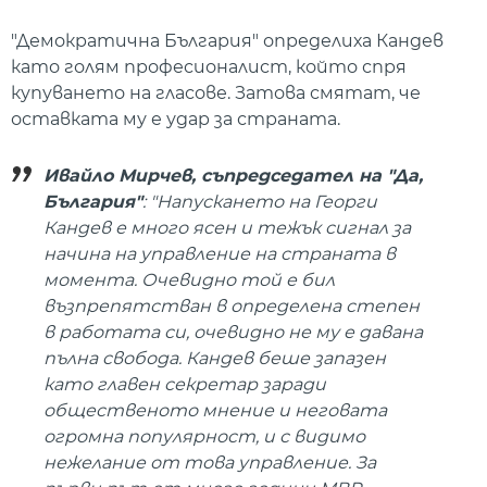
"Демократична България" определиха Кандев
като голям професионалист, който спря
купуването на гласове. Затова смятат, че
оставката му е удар за страната.
Ивайло Мирчев, съпредседател на "Да,
България"
: "Напускането на Георги
Кандев е много ясен и тежък сигнал за
начина на управление на страната в
момента. Очевидно той е бил
възпрепятстван в определена степен
в работата си, очевидно не му е давана
пълна свобода. Кандев беше запазен
като главен секретар заради
общественото мнение и неговата
огромна популярност, и с видимо
нежелание от това управление. За