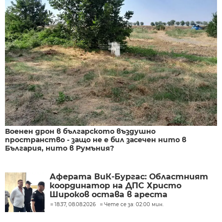
Военен дрон в българското въздушно
пространство - защо не е бил засечен нито в
България, нито в Румъния?
Аферата ВиК-Бургас: Областният
координатор на ДПС Христо
Широков остава в ареста
18:37, 08.08.2026
Чете се за: 02:00 мин.