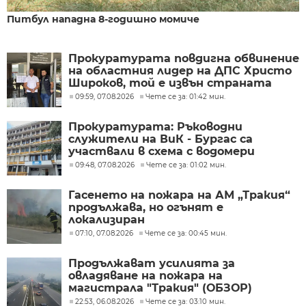
Питбул нападна 8-годишно момиче
Прокуратурата повдигна обвинение
на областния лидер на ДПС Христо
Широков, той е извън страната
09:59, 07.08.2026
Чете се за: 01:42 мин.
Прокуратурата: Ръководни
служители на ВиК - Бургас са
участвали в схема с водомери
09:48, 07.08.2026
Чете се за: 01:02 мин.
Гасенето на пожара на АМ „Тракия“
продължава, но огънят е
локализиран
07:10, 07.08.2026
Чете се за: 00:45 мин.
Продължават усилията за
овладяване на пожара на
магистрала "Тракия" (ОБЗОР)
22:53, 06.08.2026
Чете се за: 03:10 мин.