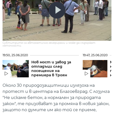
Субтитрите са автоматично генерирани и може да съдържат
неточности.
19:50, 25.06.2020
19:47, 25.06.2020
Нов мост и завод за
М
отпадъци след
н
посещение на
т
премиера в Троян
н
Около 30 природозащитници излязоха на
протест и в центъра на Благоевград. С лозунга
"Не искаме бетон, а нормален за природата
закон", те призовават за промяна в новия закон,
защото по думите им ако той се приеме,