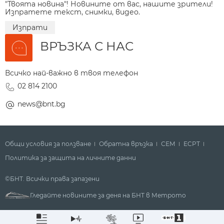
"Твоята новина"! Новините от вас, нашите зрители!
Изпратете текст, снимки, видео.
Изпрати
ВРЪЗКА С НАС
Всичко най-важно в твоя телефон
02 814 2100
news@bnt.bg
Общи условия за ползване
Обратна връзка
СЕМ
ECPT
Политика за защита на личните данни
©БНТ. Всички права запазени
Гледайте новините за деня на БНТ в Метрото