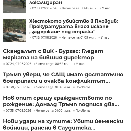
локализиран
07:10, 07.08.2026
Чете се за: 00:45 мин.
У нас
Жестокото убийство в Пловдив:
Прокуратурата внася искане
„задържане под стража“
07:18, 07.08.2026
Чете се за: 01:05 мин.
У нас
Скандалът с ВиК - Бургас: Гледат
мярката на бившия директор
07:24, 07.08.2026
Чете се за: 00:52 мин.
У нас
Тръмп увери, че САЩ имат достатъчно
боеприпаси и очаква конфликтът...
07:30, 07.08.2026
Чете се за: 01:07 мин.
По света
Нов опит срещу гражданството по
рождение: Доналд Тръмп подписа два...
07:35, 07.08.2026
Чете се за: 01:00 мин.
По света
Нови удари на хутите: Убити йеменски
войници, ранени в Саудитска...