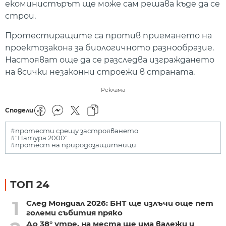
екоминистърът ще може сам решава къде да се
строи.
Протестиращите са против приемането на
проектозакона за биологичното разнообразие.
Настояват още да се разследва изграждането
на всички незаконни строежи в страната.
Реклама
Сподели
#протести срещу застрояването
#"Натура 2000"
#протест на природозащитници
ТОП 24
1
След Мондиал 2026: БНТ ще излъчи още пет
големи събития пряко
До 38° утре, на места ще има валежи и