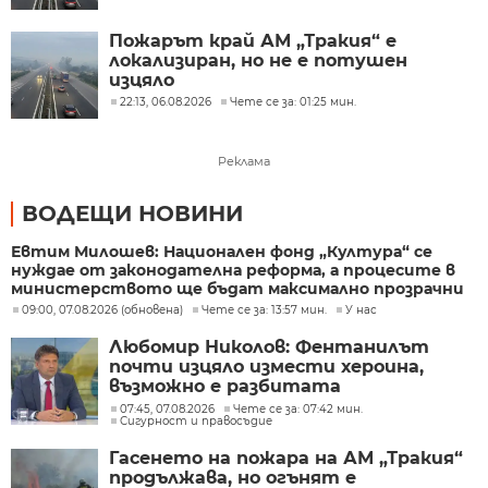
Пожарът край АМ „Тракия“ е
локализиран, но не е потушен
изцяло
22:13, 06.08.2026
Чете се за: 01:25 мин.
Реклама
ВОДЕЩИ НОВИНИ
Евтим Милошев: Национален фонд „Култура“ се
нуждае от законодателна реформа, а процесите в
министерството ще бъдат максимално прозрачни
09:00, 07.08.2026 (обновена)
Чете се за: 13:57 мин.
У нас
Любомир Николов: Фентанилът
почти изцяло измести хероина,
възможно е разбитата
лаборатория да е единствената у
07:45, 07.08.2026
Чете се за: 07:42 мин.
Сигурност и правосъдие
нас
Гасенето на пожара на АМ „Тракия“
продължава, но огънят е