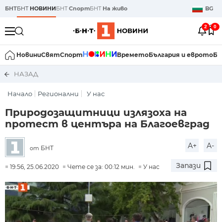
БНТ
БНТ
НОВИНИ
БНТ
Спорт
БНТ
На живо
BG
2
0
Новини
Свят
Спорт
Времето
България и еврото
Би
НАЗАД
Начало
Регионални
У нас
Природозащитници излязоха на
протест в центъра на Благоевград
A+
A-
БНТ
от
Запази
19:56, 25.06.2020
Чете се за: 00:12 мин.
У нас