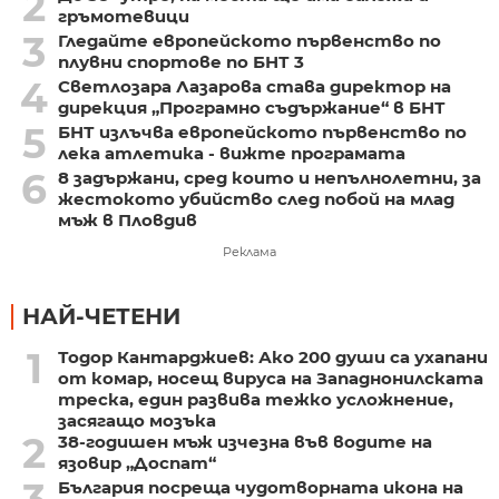
2
гръмотевици
3
Гледайте европейското първенство по
плувни спортове по БНТ 3
4
Светлозара Лазарова става директор на
дирекция „Програмно съдържание“ в БНТ
5
БНТ излъчва европейското първенство по
лека атлетика - вижте програмата
6
8 задържани, сред които и непълнолетни, за
жестокото убийство след побой на млад
мъж в Пловдив
Реклама
НАЙ-ЧЕТЕНИ
1
Тодор Кантарджиев: Ако 200 души са ухапани
от комар, носещ вируса на Западнонилската
треска, един развива тежко усложнение,
засягащо мозъка
2
38-годишен мъж изчезна във водите на
язовир „Доспат“
3
България посреща чудотворната икона на