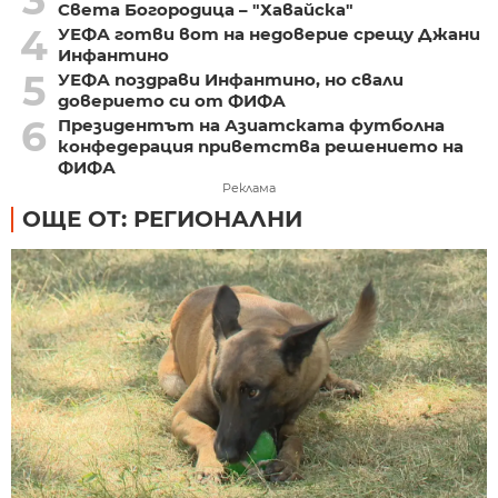
Света Богородица – "Хавайска"
4
УЕФА готви вот на недоверие срещу Джани
Инфантино
5
УЕФА поздрави Инфантино, но свали
доверието си от ФИФА
6
Президентът на Азиатската футболна
конфедерация приветства решението на
ФИФА
Реклама
ОЩЕ ОТ: РЕГИОНАЛНИ