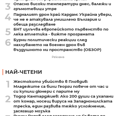
3
Опасно високи температури днес, валежи и
гръмотевици утре
4
Падналият дрон край Кардам: Украйна увери,
че не е атакувала умишлено България и
обеща разследване
5
БНТ излъчва европейското първенство по
лека атлетика - вижте програмата
6
Бурни политически реакции след
нахлуването на военен дрон във
въздушното ни пространство (ОБЗОР)
Реклама
НАЙ-ЧЕТЕНИ
1
Жестокото убийство в Пловдив:
Младежите са били Георги повече от час и
си купили дюнери с парите му
2
Тодор Кантарджиев: Ако 200 души са ухапани
от комар, носещ вируса на Западнонилската
треска, един развива тежко усложнение,
засягащо мозъка
Румен Радев след заседание на Съвета по