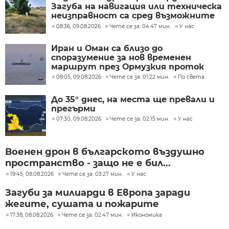
Загуба на навигация или техническа
неизправност са сред възможните
причини
08:36, 09.08.2026
Чете се за: 04:47 мин.
У нас
Иран и Оман са близо до
споразумение за нов временен
маршрут през Ормузкия проток
08:05, 09.08.2026
Чете се за: 01:22 мин.
По света
До 35° днес, на места ще превали и
прегърми
07:30, 09.08.2026
Чете се за: 02:15 мин.
У нас
Военен дрон в българското въздушно
пространство - защо не е бил...
19:45, 08.08.2026
Чете се за: 03:27 мин.
У нас
Загуби за милиарди в Европа заради
жегите, сушата и пожарите
17:38, 08.08.2026
Чете се за: 02:47 мин.
Икономика