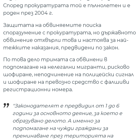
Според прокуратурата той е пълнолетен и е
роден през 2004 г.
Защитата на обвиняемите поиска
споразумение с прокуратурата, но държавното
обвинение отхвърли това и настоява за най-
тежките наказания, предвидени по закон.
По това дело тримата са обвинени в
подпомагане на нелегални мигранти, рисково
шофиране, неподчинение на полицейски сигнал
и шофиране на превозно средство с фалшиви
регистрационни номера.
"Законодателят е предвидил от 1 до 6
години за основното деяние, за което е
образувано делото. А именно за
подпомагане на чужди граждани за
преминаване през територията на