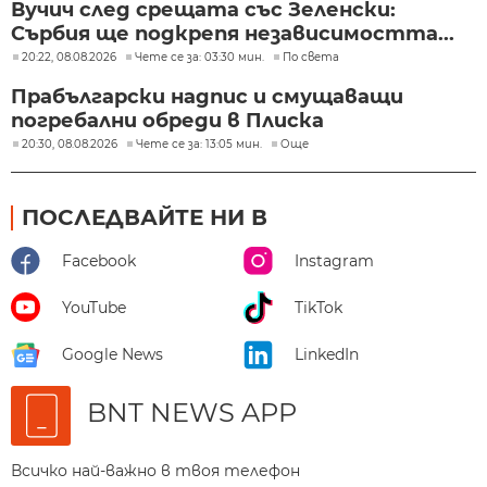
Вучич след срещата със Зеленски:
Сърбия ще подкрепя независимостта...
20:22, 08.08.2026
Чете се за: 03:30 мин.
По света
Прабългарски надпис и смущаващи
погребални обреди в Плиска
20:30, 08.08.2026
Чете се за: 13:05 мин.
Още
ПОСЛЕДВАЙТЕ НИ В
Facebook
Instagram
YouTube
TikTok
Google News
LinkedIn
BNT NEWS APP
Всичко най-важно в твоя телефон