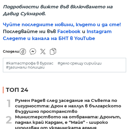
Подробности вижте във включването на
Давид Сукнаров.
Чуйте последните новини, където и да сте!
Последвайте ни във
Facebook
и
Instagram
Следете и канала на БНТ в YouTube
Сподели
#катастрофа в Бургас
#дело срещу сирийци
#загинали полицаи
ТОП 24
1
Румен Радев след заседание на Съвета по
сигурността: Дрон е нахлул в българското
въздушно пространство
2
Министерството на отбраната: Дронът,
паднал край Кардам, е “Майя” - широко
използван от украинската армия