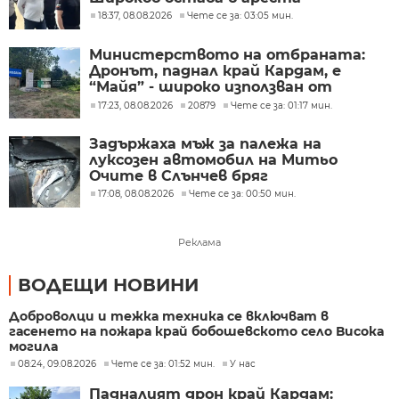
18:37, 08.08.2026
Чете се за: 03:05 мин.
Министерството на отбраната:
Дронът, паднал край Кардам, е
“Майя” - широко използван от
украинската армия
17:23, 08.08.2026
20879
Чете се за: 01:17 мин.
Задържаха мъж за палежа на
луксозен автомобил на Митьо
Очите в Слънчев бряг
17:08, 08.08.2026
Чете се за: 00:50 мин.
Реклама
ВОДЕЩИ НОВИНИ
Доброволци и тежка техника се включват в
гасенето на пожара край бобошевското село Висока
могила
08:24, 09.08.2026
Чете се за: 01:52 мин.
У нас
Падналият дрон край Кардам: