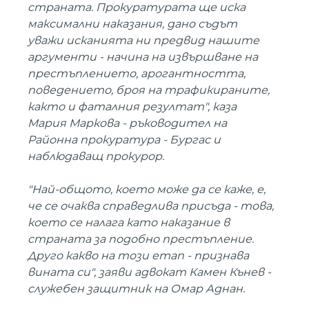
страната. Прокуратурата ще иска
максимални наказания, дано съдът
уважи исканията ни предвид нашите
аргументи - начина на извършване на
престъплението, арогантността,
поведението, броя на трафикираните,
както и фаталния резултат", каза
Мария Маркова - ръководител на
Районна прокуратура - Бургас и
наблюдаващ прокурор.
"Най-общото, което може да се каже, е,
че се очаква справедлива присъда - това,
което се налага като наказание в
страната за подобно престъпление.
Друго какво на този етап - признава
вината си", заяви адвокат Камен Кънев -
служебен защитник на Омар Аднан.