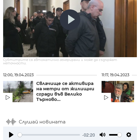
Субтитрите са автоматично генерирани и може да съдържат
неточности.
12:00, 19.04.2023
11:17, 19.04.2023
Свлачище се активира
на метри от жилищни
Д
сгради във Велико
Търново...
с
Слушай новината
-02:20