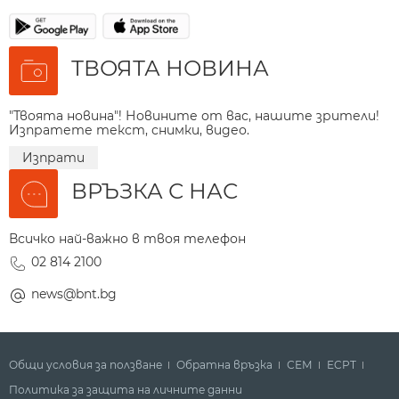
ТВОЯТА НОВИНА
"Твоята новина"! Новините от вас, нашите зрители!
Изпратете текст, снимки, видео.
Изпрати
ВРЪЗКА С НАС
Всичко най-важно в твоя телефон
02 814 2100
news@bnt.bg
Общи условия за ползване
Обратна връзка
СЕМ
ECPT
Политика за защита на личните данни