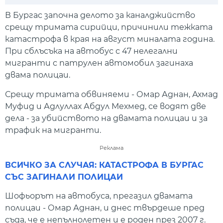
Play
Mute
Setti
В Бургас започна делото за каналджийство
срещу тримата сирийци, причинили тежката
катастрофа в края на август миналата година.
При сблъсъка на автобус с 47 нелегални
мигранти с патрулен автомобил загинаха
двама полицаи.
Срещу тримата обвиняеми - Омар Аднан, Ахмад
Муфид и Адлуллах Абдул Мехмед, се водят две
дела - за убийството на двамата полицаи и за
трафик на мигранти.
Реклама
ВСИЧКО ЗА СЛУЧАЯ: КАТАСТРОФА В БУРГАС
СЪС ЗАГИНАЛИ ПОЛИЦАИ
Шофьорът на автобуса, прегазил двамата
полицаи - Омар Аднан, и днес твърдеше пред
съда, че е непълнолетен и е роден през 2007 г.