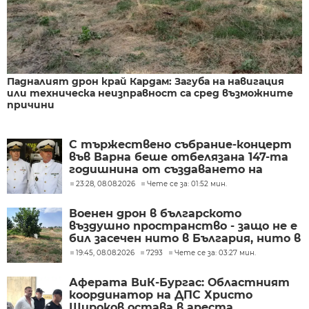
Падналият дрон край Кардам: Загуба на навигация
или техническа неизправност са сред възможните
причини
С тържествено събрание-концерт
във Варна беше отбелязана 147-та
годишнина от създаването на
Военноморските сили
23:28, 08.08.2026
Чете се за: 01:52 мин.
Военен дрон в българското
въздушно пространство - защо не е
бил засечен нито в България, нито в
Румъния?
19:45, 08.08.2026
7293
Чете се за: 03:27 мин.
Аферата ВиК-Бургас: Областният
координатор на ДПС Христо
Широков остава в ареста