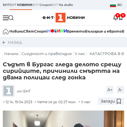
БНТ
БНТ
НОВИНИ
БНТ
Спорт
БНТ
На живо
BG
0
0
Новини
Свят
Спорт
Времето
България и еврото
Би
НАЗАД
Начало
Сигурност и правосъдие
У нас
КАТАСТРОФА В БУ
Съдът в Бургас гледа делото срещу
сирийците, причинили смъртта на
двама полицаи след гонка
A+
A-
БНТ
от
Запази
12:14, 19.04.2023
Чете се за: 02:27 мин.
У нас