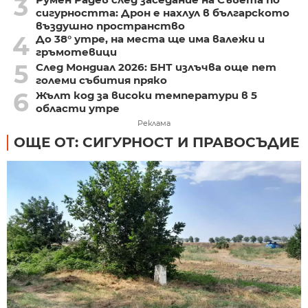
3
сигурността: Дрон е нахлул в българското
въздушно пространство
4
До 38° утре, на места ще има валежи и
гръмотевици
5
След Мондиал 2026: БНТ излъчва още пет
големи събития пряко
6
Жълт код за високи температури в 5
области утре
Реклама
ОЩЕ ОТ: СИГУРНОСТ И ПРАВОСЪДИЕ