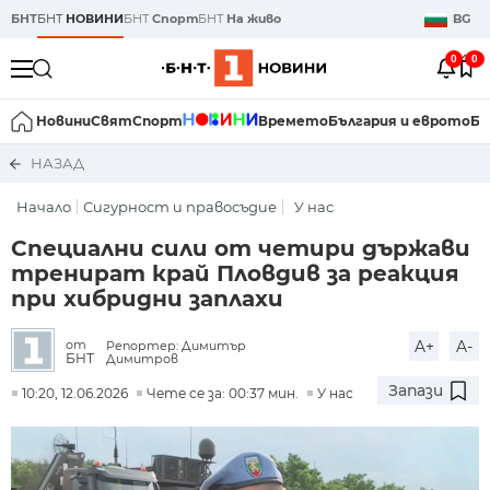
БНТ
БНТ
НОВИНИ
БНТ
Спорт
БНТ
На живо
BG
0
0
Новини
Свят
Спорт
Времето
България и еврото
Би
НАЗАД
Начало
Сигурност и правосъдие
У нас
Специални сили от четири държави
тренират край Пловдив за реакция
при хибридни заплахи
A+
A-
от
Репортер: Димитър
БНТ
Димитров
Запази
10:20, 12.06.2026
Чете се за: 00:37 мин.
У нас