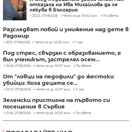
отказаха на Ива Михайлова да се
лекува в България
20:22, 07.08.2026
Чете се за: 03:42 мин.
По света
Разследват побой и унижение над дете в
Радомир
18:15, 07.08.2026
Чете се за: 02:55 мин.
У нас
Под стрес, свързан с образованието, е
бил ученикът, застрелял осем...
19:48, 07.08.2026
Чете се за: 03:07 мин.
По света
От "ловци на педофили" до жестоки
убийци: Кога децата се...
20:10, 07.08.2026
Чете се за: 02:37 мин.
У нас
Зеленски пристигна на първото си
посещение в Сърбия
21:46, 07.08.2026
Чете се за: 00:25 мин.
По света