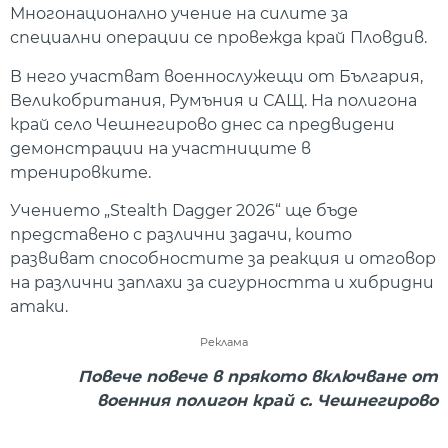
Многонационално учение на силите за
специални операции се провежда край Пловдив.
В него участват военнослужещи от България,
Великобритания, Румъния и САЩ. На полигона
край село Чешнегирово днес са предвидени
демонстрации на участниците в
тренировките.
Учението „Stealth Dagger 2026“ ще бъде
представено с различни задачи, които
развиват способностите за реакция и отговор
на различни заплахи за сигурността и хибридни
атаки.
Реклама
Повече повече в прякото включване от
военния полигон край с. Чешнегирово