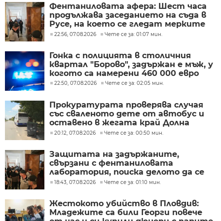
Фентаниловата афера: Шест часа
продължава заседанието на съда в
Русе, на което се гледат мерките
на задържаните
22:56, 07.08.2026
Чете се за: 01:07 мин.
Гонка с полицията в столичния
квартал "Борово", задържан е мъж, у
когото са намерени 460 000 евро
22:50, 07.08.2026
Чете се за: 02:05 мин.
Прокуратурата проверява случая
със сваленото дете от автобус и
оставено в жегата край Долна
Митрополия
20:12, 07.08.2026
Чете се за: 00:50 мин.
Защитата на задържаните,
свързани с фентаниловата
лаборатория, поиска делото да се
гледа в София
18:43, 07.08.2026
Чете се за: 01:10 мин.
Жестокото убийство в Пловдив:
Младежите са били Георги повече