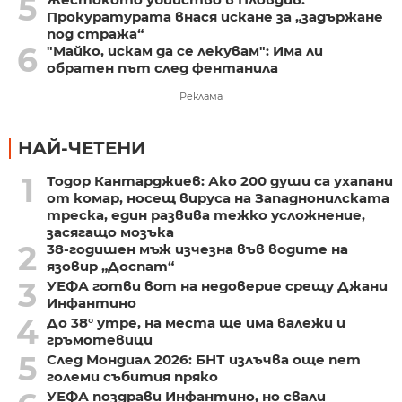
5
Прокуратурата внася искане за „задържане
под стража“
6
"Майко, искам да се лекувам": Има ли
обратен път след фентанила
Реклама
НАЙ-ЧЕТЕНИ
1
Тодор Кантарджиев: Ако 200 души са ухапани
от комар, носещ вируса на Западнонилската
треска, един развива тежко усложнение,
засягащо мозъка
2
38-годишен мъж изчезна във водите на
язовир „Доспат“
3
УЕФА готви вот на недоверие срещу Джани
Инфантино
4
До 38° утре, на места ще има валежи и
гръмотевици
5
След Мондиал 2026: БНТ излъчва още пет
големи събития пряко
УЕФА поздрави Инфантино, но свали