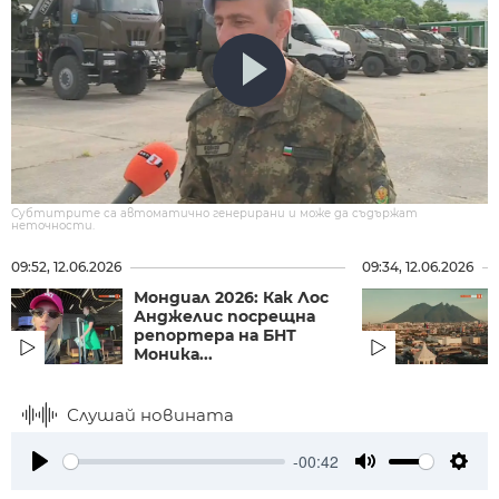
Субтитрите са автоматично генерирани и може да съдържат
неточности.
09:52, 12.06.2026
09:34, 12.06.2026
Мондиал 2026: Как Лос
Анджелис посрещна
репортера на БНТ
Моника...
Слушай новината
-00:42
Play
Mute
Setti