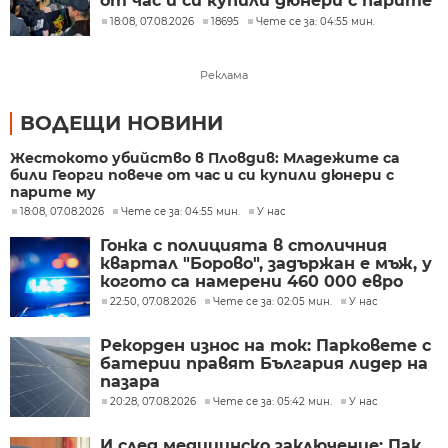
от час и си купили дюнери с парите
му
18:08, 07.08.2026
18695
Чете се за: 04:55 мин.
Реклама
ВОДЕЩИ НОВИНИ
Жестокото убийство в Пловдив: Младежите са
били Георги повече от час и си купили дюнери с
парите му
18:08, 07.08.2026
Чете се за: 04:55 мин.
У нас
Гонка с полицията в столичния
квартал "Борово", задържан е мъж, у
когото са намерени 460 000 евро
22:50, 07.08.2026
Чете се за: 02:05 мин.
У нас
Рекорден износ на ток: Парковете с
батерии правят България лидер на
пазара
20:28, 07.08.2026
Чете се за: 05:42 мин.
У нас
И след медицинско заключение: Пак