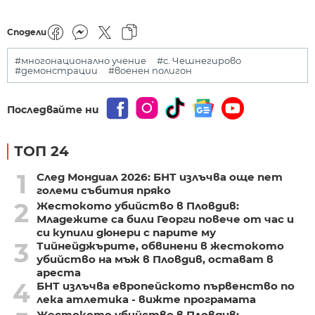
Сподели
#многонационално учение
#с. Чешнегирово
#демонстрации
#военен полигон
Последвайте ни
ТОП 24
1
След Мондиал 2026: БНТ излъчва още пет
големи събития пряко
2
Жестокото убийство в Пловдив:
Младежите са били Георги повече от час и
си купили дюнери с парите му
3
Тийнейджърите, обвинени в жестокото
убийство на мъж в Пловдив, остават в
ареста
4
БНТ излъчва европейското първенство по
лека атлетика - вижте програмата
Жестокото убийство в Пловдив: