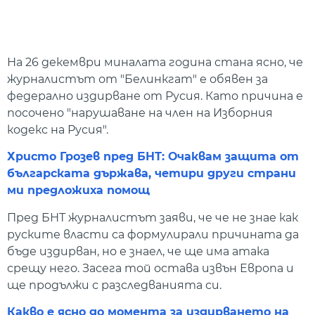
На 26 декември миналата година стана ясно, че
журналистът от "Белинкгат" е обявен за
федерално издирване от Русия. Като причина е
посочено "нарушаване на член на Изборния
кодекс на Русия".
Христо Грозев пред БНТ: Очаквам защита от
българската държава, четири други страни
ми предложиха помощ
Пред БНТ журналистът заяви, че че не знае как
руските власти са формулирали причината да
бъде издирван, но е знаел, че ще има атака
срещу него. Засега той остава извън Европа и
ще продължи с разследванията си.
Какво е ясно до момента за издирването на