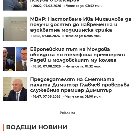
20:22, 07.08.2026
Чете се за: 03:42 мин.
МВнР: Настояваме Ива Михаилова да
получи достъп до навременна и
адекватна медицинска грижа
18:51, 07.08.2026
Чете се за: 02:05 мин.
Европейския път на Молдова
обсъдиха по телефона премиерът
Радев и молдовският му колега
Тофан
18:50, 07.08.2026
Чете се за: 01:32 мин.
Председателят на Сметната
палата Димитър Главчев проверява
служебния премиер Димитър
Главчев?
16:47, 07.08.2026
Чете се за: 01:00 мин.
Реклама
ВОДЕЩИ НОВИНИ