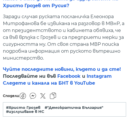
Христо Грозев от Русия?
Заради случая руската посланичка Елеонора
Митрофанова бе извикана на разговор в МВнР, а
от президентството и кабинета обявиха, че
са във връзка с Грозев и са предприети мерки за
сигурността му. От своя страна МВР поиска
подробна информация от руското вътрешно
министерство.
Чуйте последните новини, където и да сте!
Последвайте ни във
Facebook
и
Instagram
Следете и канала на БНТ в YouTube
Сподели
#Христо Грозев
#"Демократична България"
#изслушване в НС