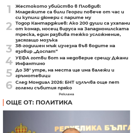
1
Жестокото убийство в Пловдив:
Младежите са били Георги повече от час и
си купили дюнери с парите му
2
Тодор Кантарджиев: Ако 200 души са ухапани
от комар, носещ вируса на Западнонилската
треска, един развива тежко усложнение,
засягащо мозъка
3
38-годишен мъж изчезна във водите на
язовир „Доспат“
4
УЕФА готви вот на недоверие срещу Джани
Инфантино
5
До 38° утре, на места ще има валежи и
гръмотевици
6
След Мондиал 2026: БНТ излъчва още пет
големи събития пряко
Реклама
ОЩЕ ОТ: ПОЛИТИКА