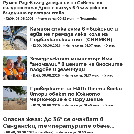
Румен Радев след заседание на Съвета по
сигурността: Дрон е нахлул в българското
въздушно пространство
12:09, 08.08.2026
Чете се за: 00:52 мин.
Политика
Камион спука гума в движение и
едва не премаза лека кола на
Подбалканския път (СНИМКИ)
12:00, 08.08.2026
Чете се за: 01:07 мин.
У нас
Земеделският министър: Има
"аномалии" в цените на вносните
плодове и зеленчуци
11:45, 08.08.2026
Чете се за: 01:17 мин.
У нас
Проверките на НАП: Почти всеки
втори обект по Южното
Черноморие е с нарушение
10:21, 08.08.2026
Чете се за: 01:45 мин.
У нас
Опасна жега: До 36° се очакват в
Сандански, температурите обаче...
08:49, 08.08.2026 (обновена)
Чете се за: 01:50 мин.