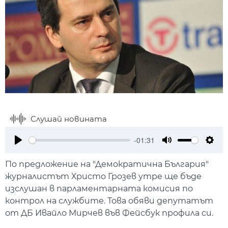
Слушай новината
-01:31
Play
Mute
Setti
По предложение на "Демократична България"
журналистът Христо Грозев утре ще бъде
изслушан в парламентарната комисия по
контрол на службите. Това обяви депутатът
от ДБ Ивайло Мирчев във Фейсбук профила си.