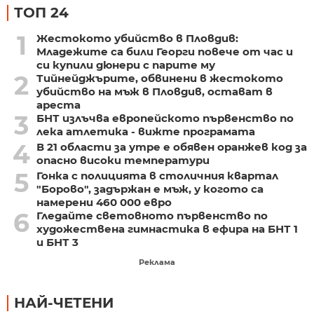
ТОП 24
1
Жестокото убийство в Пловдив:
Младежите са били Георги повече от час и
си купили дюнери с парите му
2
Тийнейджърите, обвинени в жестокото
убийство на мъж в Пловдив, остават в
ареста
3
БНТ излъчва европейското първенство по
лека атлетика - вижте програмата
4
В 21 области за утре е обявен оранжев код за
опасно високи температури
5
Гонка с полицията в столичния квартал
"Борово", задържан е мъж, у когото са
намерени 460 000 евро
6
Гледайте световното първенство по
художествена гимнастика в ефира на БНТ 1
и БНТ 3
Реклама
НАЙ-ЧЕТЕНИ