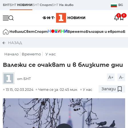
БНТ
БНТ
НОВИНИ
БНТ
Спорт
БНТ
На живо
BG
2
0
Новини
Свят
Спорт
Времето
България и еврото
Би
НАЗАД
Начало
Времето
У нас
Валежи се очакват и в близките дни
A+
A-
БНТ
от
Запази
13:15, 02.03.2024
Чете се за: 02:45 мин.
У нас