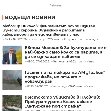
Реклама
ВОДЕЩИ НОВИНИ
Любомир Николов: Фентанилът почти изцяло
измести хероина, възможно е разбитата
лаборатория да е единствената у нас
07:45, 07.08.2026
Чете се за: 07:22 мин.
Сигурност и правосъдие
Евтим Милошев: За културата не е
най-важно само колко са парите, а
да се изплащат навреме
09:00, 07.08.2026
Чете се за: 03:22 мин.
У нас
Гасенето на пожара на АМ „Тракия“
продължава, но огънят е
локализиран
07:10, 07.08.2026
Чете се за: 00:45 мин.
У нас
Жестокото убийство в Пловдив:
Прокуратурата внася искане
„задържане под стража“