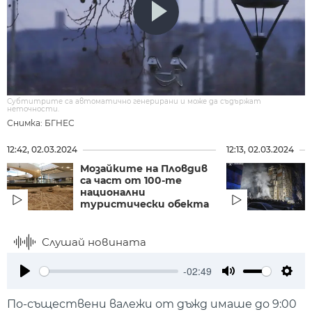
Субтитрите са автоматично генерирани и може да съдържат
неточности.
Снимка: БГНЕС
12:42, 02.03.2024
12:13, 02.03.2024
Мозайките на Пловдив
са част от 100-те
национални
туристически обекта
Слушай новината
-02:49
Play
Mute
Setti
По-съществени валежи от дъжд имаше до 9:00