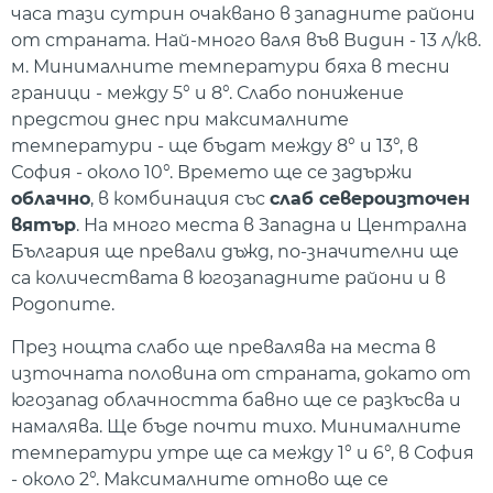
часа тази сутрин очаквано в западните райони
от страната. Най-много валя във Видин - 13 л/кв.
м. Минималните температури бяха в тесни
граници - между 5° и 8°. Слабо понижение
предстои днес при максималните
температури - ще бъдат между 8° и 13°, в
София - около 10°. Времето ще се задържи
облачно
, в комбинация със
слаб североизточен
вятър
. На много места в Западна и Централна
България ще превали дъжд, по-значителни ще
са количествата в югозападните райони и в
Родопите.
През нощта слабо ще превалява на места в
източната половина от страната, докато от
югозапад облачността бавно ще се разкъсва и
намалява. Ще бъде почти тихо. Минималните
температури утре ще са между 1° и 6°, в София
- около 2°. Максималните отново ще се