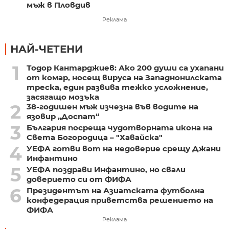
мъж в Пловдив
Реклама
НАЙ-ЧЕТЕНИ
1
Тодор Кантарджиев: Ако 200 души са ухапани
от комар, носещ вируса на Западнонилската
треска, един развива тежко усложнение,
засягащо мозъка
2
38-годишен мъж изчезна във водите на
язовир „Доспат“
3
България посреща чудотворната икона на
Света Богородица – "Хавайска"
4
УЕФА готви вот на недоверие срещу Джани
Инфантино
5
УЕФА поздрави Инфантино, но свали
доверието си от ФИФА
6
Президентът на Азиатската футболна
конфедерация приветства решението на
ФИФА
Реклама