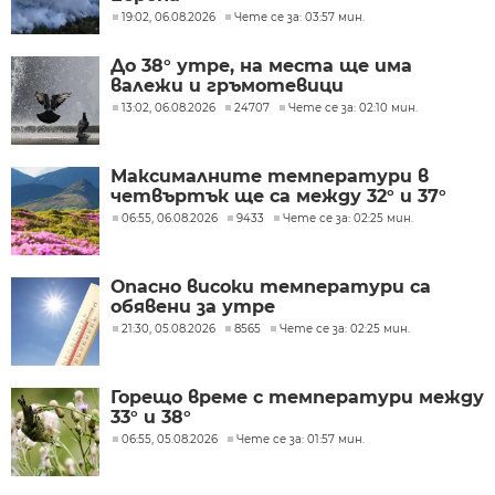
19:02, 06.08.2026
Чете се за: 03:57 мин.
До 38° утре, на места ще има
валежи и гръмотевици
13:02, 06.08.2026
24707
Чете се за: 02:10 мин.
Максималните температури в
четвъртък ще са между 32° и 37°
06:55, 06.08.2026
9433
Чете се за: 02:25 мин.
Опасно високи температури са
обявени за утре
21:30, 05.08.2026
8565
Чете се за: 02:25 мин.
Горещо време с температури между
33° и 38°
06:55, 05.08.2026
Чете се за: 01:57 мин.