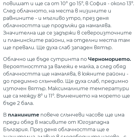
повишат и ще са от 10° до 15°, в София - около 13°.
След облачното, на места в низините и
равнините - и мъгливо утро, през деня
облачността ще продължи да намалява.
Значителна ще се задържи в североизточните
и планинските райони, на отделни места там
ще превали. Ще духа слаб западен вятър.
Облачно ще бъде сутринта по
Черноморието.
Вероятността за валежи е малка, а след обяд
облачността ще намалява, в южните райони -
до предимно слънчево. Ще духа слаб, предимно
източен вятър. Максималните температури
ще са между 8° и 11°. Вълнението на морето ще
бъде 2 бала.
В
планините
повече слънчеви часове ще има
преди обяд в масивите от Югозападна
България. През деня облачността ще е
значителна, главно в следобедните часове - с