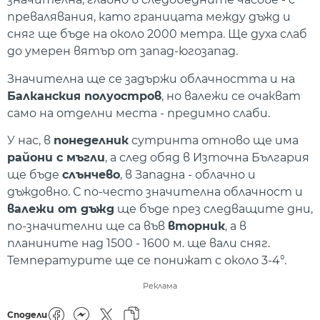
превалявания, като границата между дъжд и
сняг ще бъде на около 2000 метра. Ще духа слаб
до умерен вятър от запад-югозапад.
Значителна ще се задържи облачността и на
Балканския полуостров
, но валежи се очакват
само на отделни места - предимно слаби.
У нас, в
понеделник
сутринта отново ще има
райони с мъгли
, а след обяд в Източна България
ще бъде
слънчево
, в Западна - облачно и
дъждовно. С по-често значителна облачност и
валежи от дъжд
ще бъде през следващите дни,
по-значителни ще са във
вторник
, а в
планините над 1500 - 1600 м. ще вали сняг.
Температурите ще се понижат с около 3-4°.
Реклама
Сподели