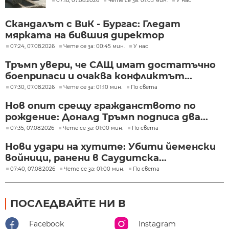
07:18, 07.08.2026
Чете се за: 01:05 мин.
У нас
Скандалът с ВиК - Бургас: Гледат
мярката на бившия директор
07:24, 07.08.2026
Чете се за: 00:45 мин.
У нас
Тръмп увери, че САЩ имат достатъчно
боеприпаси и очаква конфликтът...
07:30, 07.08.2026
Чете се за: 01:10 мин.
По света
Нов опит срещу гражданството по
рождение: Доналд Тръмп подписа два...
07:35, 07.08.2026
Чете се за: 01:00 мин.
По света
Нови удари на хутите: Убити йеменски
войници, ранени в Саудитска...
07:40, 07.08.2026
Чете се за: 01:00 мин.
По света
ПОСЛЕДВАЙТЕ НИ В
Facebook
Instagram