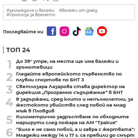
#захлаждане и валежи
#валежи от дъжд
#прогноза за времето
Последвайте ни
ТОП 24
1
До 38° утре, на места ще има валежи и
гръмотевици
2
Гледайте европейското първенство по
плувни спортове по БНТ 3
3
Светлозара Лазарова става директор на
дирекция „Програмно съдържание“ в БНТ
4
8 задържани, сред които и непълнолетни, за
жестокото убийство след побой на млад
мъж в Пловдив
5
Километрично задръстване по обходните
маршрути след пожара на АМ "Тракия"
6
"Било е не само побой, а и гавра с жертвата":
Младежи между 14 и 17 г. са пребили до смърт