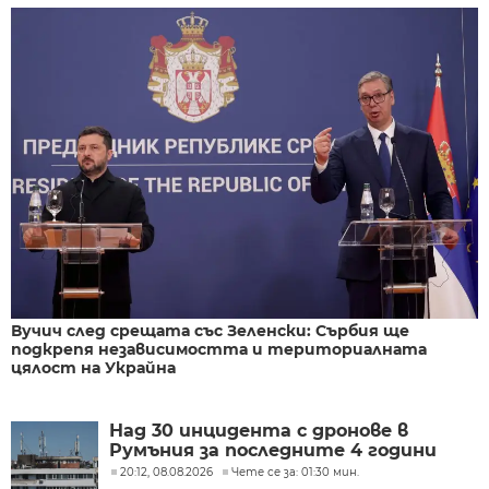
Вучич след срещата със Зеленски: Сърбия ще
подкрепя независимостта и териториалната
цялост на Украйна
Над 30 инцидента с дронове в
Румъния за последните 4 години
20:12, 08.08.2026
Чете се за: 01:30 мин.