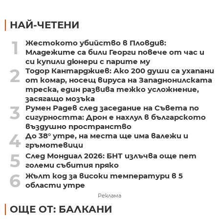
НАЙ-ЧЕТЕНИ
1
Жестокото убийство в Пловдив:
Младежите са били Георги повече от час и
си купили дюнери с парите му
2
Тодор Кантарджиев: Ако 200 души са ухапани
от комар, носещ вируса на Западнонилската
треска, един развива тежко усложнение,
засягащо мозъка
3
Румен Радев след заседание на Съвета по
сигурността: Дрон е нахлул в българското
въздушно пространство
4
До 38° утре, на места ще има валежи и
гръмотевици
5
След Мондиал 2026: БНТ излъчва още пет
големи събития пряко
6
Жълт код за високи температури в 5
области утре
Реклама
ОЩЕ ОТ: БАЛКАНИ