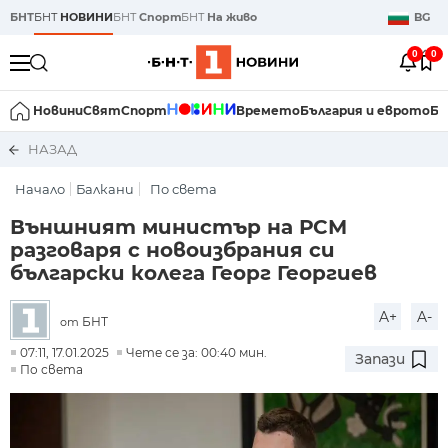
БНТ
БНТ
НОВИНИ
БНТ
Спорт
БНТ
На живо
BG
0
0
Новини
Свят
Спорт
Времето
България и еврото
Би
НАЗАД
Начало
Балкани
По света
Външният министър на РСМ
разговаря с новоизбрания си
български колега Георг Георгиев
A+
A-
БНТ
от
07:11, 17.01.2025
Чете се за: 00:40 мин.
Запази
По света