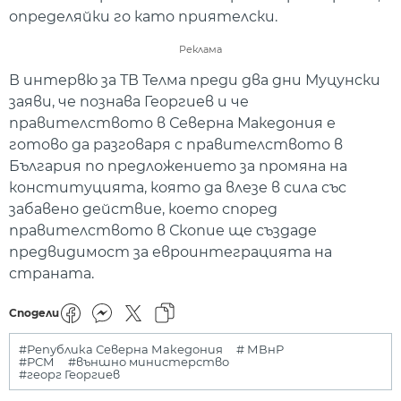
определяйки го като приятелски.
Реклама
В интервю за ТВ Телма преди два дни Муцунски
заяви, че познава Георгиев и че
правителството в Северна Македония е
готово да разговаря с правителството в
България по предложението за промяна на
конституцията, която да влезе в сила със
забавено действие, което според
правителството в Скопие ще създаде
предвидимост за евроинтеграцията на
страната.
Сподели
#Република Северна Македония
# МВнР
#РСМ
#външно министерство
#георг Георгиев