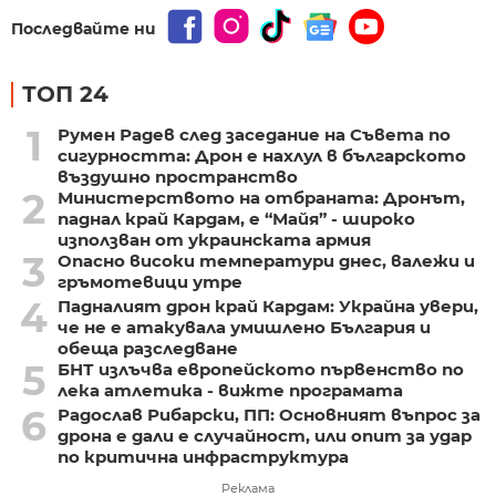
Последвайте ни
ТОП 24
1
Румен Радев след заседание на Съвета по
сигурността: Дрон е нахлул в българското
въздушно пространство
2
Министерството на отбраната: Дронът,
паднал край Кардам, е “Майя” - широко
използван от украинската армия
3
Опасно високи температури днес, валежи и
гръмотевици утре
4
Падналият дрон край Кардам: Украйна увери,
че не е атакувала умишлено България и
обеща разследване
5
БНТ излъчва европейското първенство по
лека атлетика - вижте програмата
6
Радослав Рибарски, ПП: Основният въпрос за
дрона е дали е случайност, или опит за удар
по критична инфраструктура
Реклама