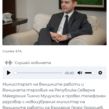
Снимка: БТА
Слушай новината
-00:43
Play
Mute
Setti
Министърът на външните работи и
външната търговия на Република Северна
Македония Тимчо Муцунски е провел телефонен
разговор с новоизбрания министър на
външните работи на България Георг Георгиев,