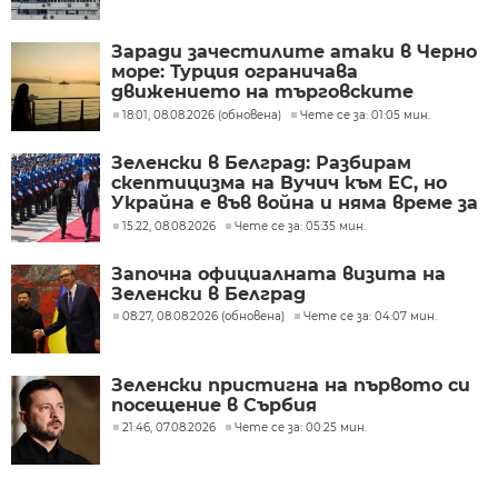
Заради зачестилите атаки в Черно
море: Турция ограничава
движението на търговските
кораби
18:01, 08.08.2026 (обновена)
Чете се за: 01:05 мин.
Зеленски в Белград: Разбирам
скептицизма на Вучич към ЕС, но
Украйна е във война и няма време за
скептицизъм
15:22, 08.08.2026
Чете се за: 05:35 мин.
Започна официалната визита на
Зеленски в Белград
08:27, 08.08.2026 (обновена)
Чете се за: 04:07 мин.
Зеленски пристигна на първото си
посещение в Сърбия
21:46, 07.08.2026
Чете се за: 00:25 мин.