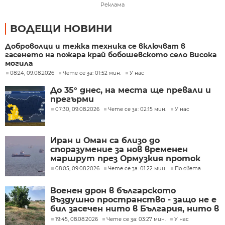
Реклама
ВОДЕЩИ НОВИНИ
Доброволци и тежка техника се включват в
гасенето на пожара край бобошевското село Висока
могила
08:24, 09.08.2026
Чете се за: 01:52 мин.
У нас
До 35° днес, на места ще превали и
прегърми
07:30, 09.08.2026
Чете се за: 02:15 мин.
У нас
Иран и Оман са близо до
споразумение за нов временен
маршрут през Ормузкия проток
08:05, 09.08.2026
Чете се за: 01:22 мин.
По света
Военен дрон в българското
въздушно пространство - защо не е
бил засечен нито в България, нито в
Румъния?
19:45, 08.08.2026
Чете се за: 03:27 мин.
У нас