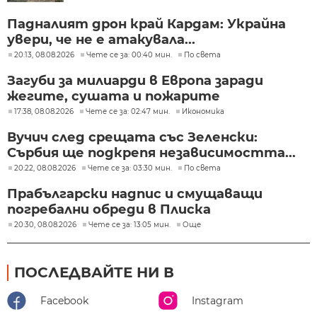
Падналият дрон край Кардам: Украйна
увери, че не е атакувала...
20:13, 08.08.2026
Чете се за: 00:40 мин.
По света
Загуби за милиарди в Европа заради
жегите, сушата и пожарите
17:38, 08.08.2026
Чете се за: 02:47 мин.
Икономика
Вучич след срещата със Зеленски:
Сърбия ще подкрепя независимостта...
20:22, 08.08.2026
Чете се за: 03:30 мин.
По света
Прабългарски надпис и смущаващи
погребални обреди в Плиска
20:30, 08.08.2026
Чете се за: 13:05 мин.
Още
ПОСЛЕДВАЙТЕ НИ В
Facebook
Instagram