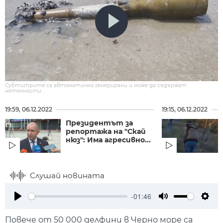
Субтитрите са автоматично генерирани и може да съдържат
неточности.
19:59, 06.12.2022
19:15, 06.12.2022
Президентът за
репортажа на "Скай
нюз": Има агресивно...
Слушай новината
-01:46
Play
Mute
Setti
Повече от 50 000 делфини в Черно море са