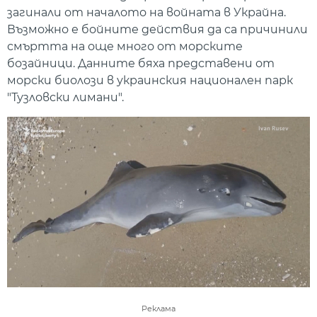
загинали от началото на войната в Украйна.
Възможно е бойните действия да са причинили
смъртта на още много от морските
бозайници. Данните бяха представени от
морски биолози в украинския национален парк
"Тузловски лимани".
Реклама