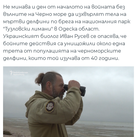
Не минава и ден от началото на войната без
вълните на Черно море да изхвърлят тела на
мъртви делфини по брега на националния парк
"Тузловски лимани" в Одеска област.
Украинският биолог Иван Русев се опасява, че
бойните действия са унищожили около една
трета от популацията на черноморските
делфини, които той изучава от 40 години.