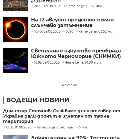
20:59, 09.08.2026
Чете се за: 02:37 мин.
На 12 август предстои пълно
слънчево затъмнение
16:43, 09.08.2026
6598
Чете се за: 03:52 мин.
Светлинно изкуство преобрази
Южното Черноморие (СНИМКИ)
16:16, 09.08.2026
Чете се за: 01:00 мин.
Реклама
ВОДЕЩИ НОВИНИ
Димитър Стоянов: Очакваме днес отговор от
Украйна дали дронът е излетял от тяхна
територия
08:11, 10.08.2026
Чете се за: 03:40 мин.
У нас
Локализиран на 90%: Трети ден