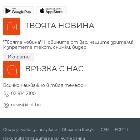
ТВОЯТА НОВИНА
"Твоята новина"! Новините от вас, нашите зрители!
Изпратете текст, снимки, видео.
Изпрати
ВРЪЗКА С НАС
Всичко най-важно в твоя телефон
02 814 2100
news@bnt.bg
Общи условия за ползване
Обратна връзка
СЕМ
ECPT
Политика за защита на личните данни