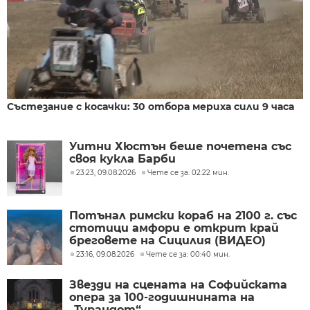
Състезание с косачки: 30 отбора мериха сили 9 часа
Уитни Хюстън беше почетена със
своя кукла Барби
23:23, 09.08.2026
Чете се за: 02:22 мин.
Потънал римски кораб на 2100 г. със
стотици амфори е открит край
бреговете на Сицилия (ВИДЕО)
23:16, 09.08.2026
Чете се за: 00:40 мин.
Звезди на сцената на Софийската
опера за 100-годишнината на
„Турандот“