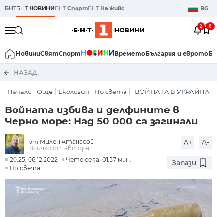
БНТ
БНТ
НОВИНИ
БНТ
Спорт
БНТ
На живо
BG
2
0
Новини
Свят
Спорт
Времето
България и еврото
Би
НАЗАД
Начало
Още
Екология
По света
ВОЙНАТА В УКРАЙНА
Войната избива и делфините в
Черно море: Над 50 000 са загинали
Милен Атанасов
A+
A-
от
Всичко от автора
20:25, 06.12.2022
Чете се за: 01:57 мин.
Запази
По света