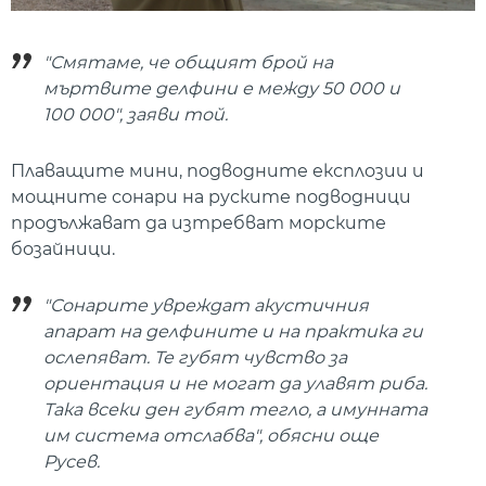
"Смятаме, че общият брой на
мъртвите делфини е между 50 000 и
100 000", заяви той.
Плаващите мини, подводните експлозии и
мощните сонари на руските подводници
продължават да изтребват морските
бозайници.
"Сонарите увреждат акустичния
апарат на делфините и на практика ги
ослепяват. Те губят чувство за
ориентация и не могат да улавят риба.
Така всеки ден губят тегло, а имунната
им система отслабва", обясни още
Русев.