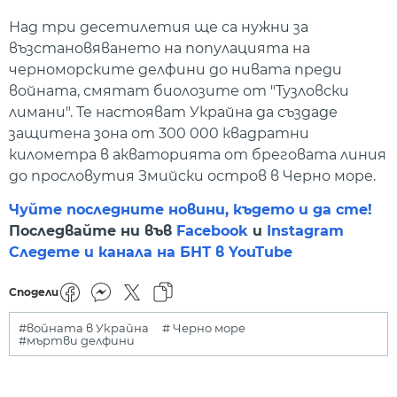
Над три десетилетия ще са нужни за
възстановяването на популацията на
черноморските делфини до нивата преди
войната, смятат биолозите от "Тузловски
лимани". Те настояват Украйна да създаде
защитена зона от 300 000 квадратни
километра в акваторията от бреговата линия
до прословутия Змийски остров в Черно море.
Чуйте последните новини, където и да сте!
Последвайте ни във
Facebook
и
Instagram
Следете и канала на БНТ в YouTube
Сподели
#войната в Украйна
# Черно море
#мъртви делфини