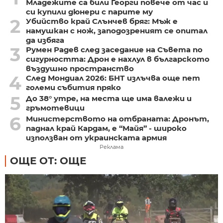
Младежите са били Георги повече от час и
си купили дюнери с парите му
2
Убийство край Слънчев бряг: Мъж е
намушкан с нож, заподозреният се опитал
да избяга
3
Румен Радев след заседание на Съвета по
сигурността: Дрон е нахлул в българското
въздушно пространство
4
След Мондиал 2026: БНТ излъчва още пет
големи събития пряко
5
До 38° утре, на места ще има валежи и
гръмотевици
6
Министерството на отбраната: Дронът,
паднал край Кардам, е “Майя” - широко
използван от украинската армия
Реклама
ОЩЕ ОТ: ОЩЕ