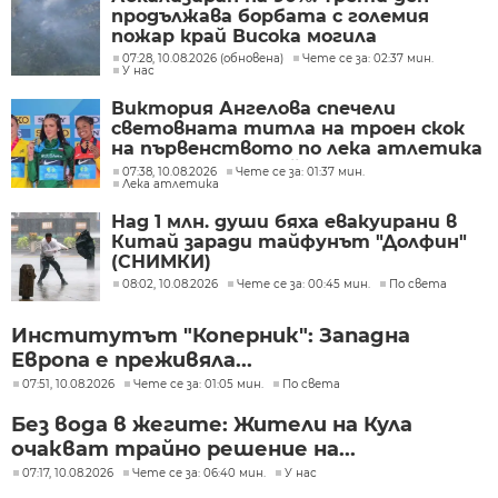
продължава борбата с големия
пожар край Висока могила
07:28, 10.08.2026 (обновена)
Чете се за: 02:37 мин.
У нас
Виктория Ангелова спечели
световната титла на троен скок
на първенството по лека атлетика
до 20 год. в Юджийн
07:38, 10.08.2026
Чете се за: 01:37 мин.
Лека атлетика
Над 1 млн. души бяха евакуирани в
Китай заради тайфунът "Долфин"
(СНИМКИ)
08:02, 10.08.2026
Чете се за: 00:45 мин.
По света
Институтът "Коперник": Западна
Европа е преживяла...
07:51, 10.08.2026
Чете се за: 01:05 мин.
По света
Без вода в жегите: Жители на Кула
очакват трайно решение на...
07:17, 10.08.2026
Чете се за: 06:40 мин.
У нас