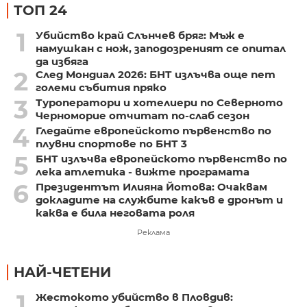
ТОП 24
1
Убийство край Слънчев бряг: Мъж е
намушкан с нож, заподозреният се опитал
да избяга
2
След Мондиал 2026: БНТ излъчва още пет
големи събития пряко
3
Туроператори и хотелиери по Северното
Черноморие отчитат по-слаб сезон
4
Гледайте европейското първенство по
плувни спортове по БНТ 3
5
БНТ излъчва европейското първенство по
лека атлетика - вижте програмата
6
Президентът Илияна Йотова: Очаквам
докладите на службите какъв е дронът и
каква е била неговата роля
Реклама
НАЙ-ЧЕТЕНИ
1
Жестокото убийство в Пловдив: