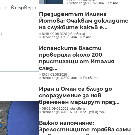
Чете се за: 00:52 мин.
У нас
ран в сървъра
Президентът Илияна
с
Йотова: Очаквам докладите
на службите какъв е...
ри
10:18, 09.08.2026 (обновена)
Чете се за: 02:50 мин.
У нас
Испанските власти
провериха около 200
пристигащи от Италия
след...
13:01, 09.08.2026
Чете се за: 02:02 мин.
По света
Иран и Оман са близо до
споразумение за нов
временен маршрут през...
08:05, 09.08.2026 (обновена)
Чете се за: 03:22 мин.
Близък изток
Важно напомняне:
Зрелостниците трябва сами