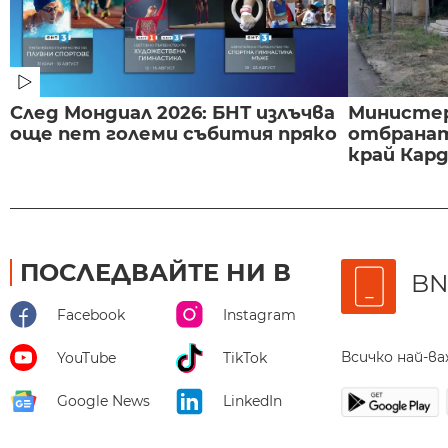
След Мондиал 2026: БНТ излъчва
Министе
още пет големи събития пряко
отбранат
край Карда
ПОСЛЕДВАЙТЕ НИ В
BN
Facebook
Instagram
Всичко най-в
YouTube
TikTok
Google News
LinkedIn