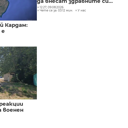
да внесат здравните си...
12:27, 09.08.2026
Чете се за: 03:12 мин.
У нас
й Кардам:
 е
реакции
а военен