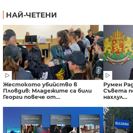
НАЙ-ЧЕТЕНИ
Жестокото убийство в
Румен Рад
Пловдив: Младежите са били
Съвета п
Георги повече от...
нахлул...