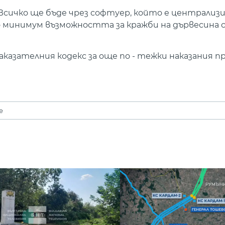
Всичко ще бъде чрез софтуер, който е централизи
о минимум възможността за кражби на дървесина 
азателния кодекс за още по - тежки наказания п
е