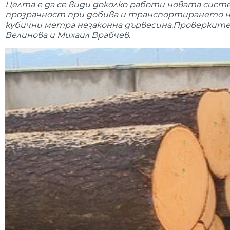
Целта е да се види доколко работи новата сист
прозрачност при добива и транспортирането на д
кубични метра незаконна дървесина.Проверките д
Велинова и Михаил Врабчев.