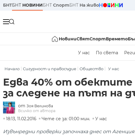
БНТ
БНТ
НОВИНИ
БНТ
Спорт
БНТ
На живо
Новини
Свят
Спорт
Времето
Бъ
У нас
По света
Реги
Начало
Сигурност и правосъдие
Общество
У нас
Едва 40% от обектите
за следене на пътя на 
от
Зоя Велинова
Всичко от автора
18:13, 11.02.2016
Чете се за: 01:00 мин.
У нас
Извънредни проверки започнаха днес от Агенция