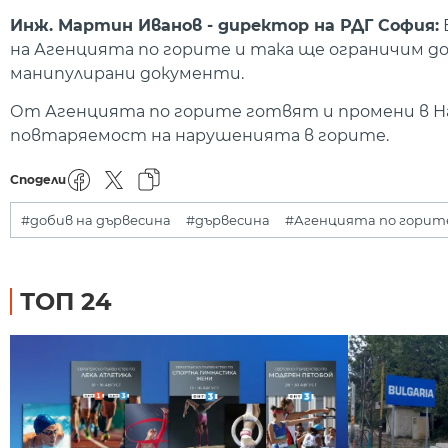
Инж. Мартин Иванов - директор на РДГ София:
на Агенцията по горите и така ще ограничим д
манипулирани документи.
От Агенцията по горите готвят и промени в Нак
повтаряемост на нарушенията в горите.
Сподели
#добив на дървесина
#дървесина
#Агенцията по горит
ТОП 24