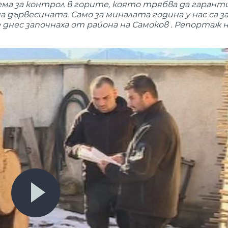
ема за контрол в горите, която трябва да гарант
ървесината. Само за миналата година у нас са зад
нес започнаха от района на Самоков . Репортаж н