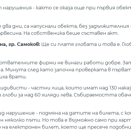
 нарушения - както се оказа още при първия обек
 два дни, са напуснали обекта, без задължителния
дървесина. На собственика беше съставен акт.
а, гр. Самоков:
Ще си платя глобата и това е. Гл
ботвателните фирми не винаги работи добре. За
. Минута след като започна проверката в първат
иха врати.
ецидивисти - частни лица, които имат над 130 нак
глоби за над 60 хиляди лева. Събираемостта обач
ид нарушение - подмяна на датите на билета, с к
н няколко пъти. Но това е възможно само при хар
о на електронен билет, което ще пресече подобни