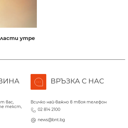
бласти утре
ВИНА
ВРЪЗКА С НАС
т вас,
Всичко най-важно в твоя телефон
те текст,
02 814 2100
news@bnt.bg