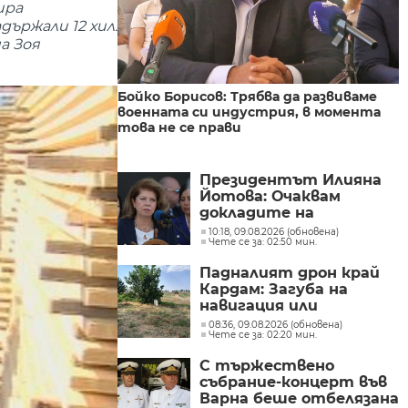
ира
ържали 12 хил.
а Зоя
Бойко Борисов: Трябва да развиваме
военната си индустрия, в момента
това не се прави
Президентът Илияна
Йотова: Очаквам
докладите на
службите какъв е
10:18, 09.08.2026 (обновена)
Чете се за: 02:50 мин.
дронът и каква е била
неговата роля
Падналият дрон край
Кардам: Загуба на
навигация или
техническа
08:36, 09.08.2026 (обновена)
Чете се за: 02:20 мин.
неизправност са сред
възможните причини
С тържествено
събрание-концерт във
Варна беше отбелязана