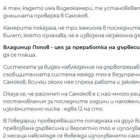
А там, където има видеокамери, те установяват
днешната проверка в Самоков.
Камерите показаха, че три камиона в последните
билет, което означава, че е извозена незаконна 
Владимир Попов - цех за преработка на дървесин
да се плаща.
Системата за видео наблюдение на дървопрера
съобщителната система между тях е безупречна
Самоков, всички около нея спряха работа и заключ
Оказа се, че районът на Самоков е с най-много р
постановления за последните години и наложени 
изключително ниска - едва 12 на сто.
В Говедарци проверяващите попаднаха на друг в
превозвана дървесина и вероятно той е използва
2 месеца навсякъде се въвежда използването сам