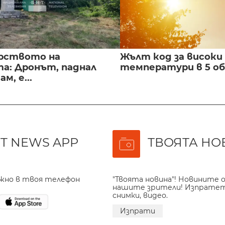
рството на
Жълт код за високи
а: Дронът, паднал
температури в 5 о
м, е...
T NEWS APP
ТВОЯТА НО
ажно в твоя телефон
"Твоята новина"! Новините о
нашите зрители! Изпрате
снимки, видео.
Изпрати