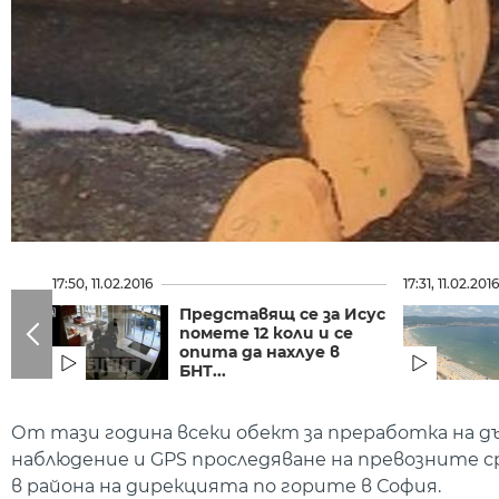
17:50, 11.02.2016
17:31, 11.02.201
Представящ се за Исус
помете 12 коли и се
опита да нахлуе в
БНТ...
От тази година всеки обект за преработка на д
наблюдение и GPS проследяване на превозните ср
в района на дирекцията по горите в София.