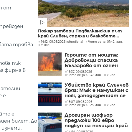
т от
 превозен
Пожар затвори Подбалканския път
край Сливен, спряха и влаковете...
14:12, 09.08.2026 (обновена)
Чете се за: 01:42 мин.
обата трябва
У нас
Героите от нощта:
Доброволци спасиха
това пък
Българово от огнен
а фирма в
капан
15:37, 09.08.2026
Чете се за: 01:37 мин.
У нас
Убийство край Слънчев
азателни
бряг: Мъж е намушкан с
е е
нож, заподозреният се
опитал да избяга
13:07, 09.08.2026
Чете се за: 01:25 мин.
У нас
ойто е
Дрогиран шофьор
предложи 100 евро
тиен билет. До
подкуп на полицаи край
 измами.
Поморие
14:54, 09.08.2026