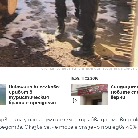
Субтитрите са автоматично генерирани и може да 
6
16:58, 11.02.2016
Николина Ангелкова:
Синдиците
Сривът в
Новите сп
туристическия
верни
бранш е преодолян
ървесина у нас задължително трябва да има видео
едства. Оказва се, че това е спазено при едва 4