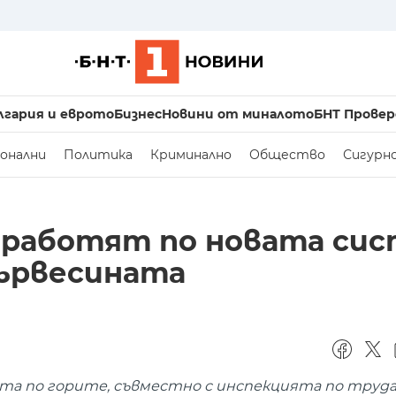
лгария и еврото
Бизнес
Новини от миналото
БНТ Провер
онални
Политика
Криминално
Общество
Сигурн
 работят по новата си
дървесината
та по горите, съвместно с инспекцията по труда