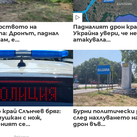
рството на
Падналият дрон кра
а: Дронът, паднал
Украйна увери, че не
м, е...
атакувала...
край Слънчев бряг:
Бурни политически 
мушкан с нож,
след нахлуването н
ният се...
дрон във...