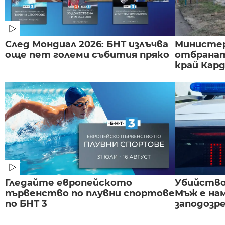
След Мондиал 2026: БНТ излъчва
Министе
още пет големи събития пряко
отбранат
край Карда
Гледайте европейското
Убийство 
първенство по плувни спортове
Мъж е на
по БНТ 3
заподозре