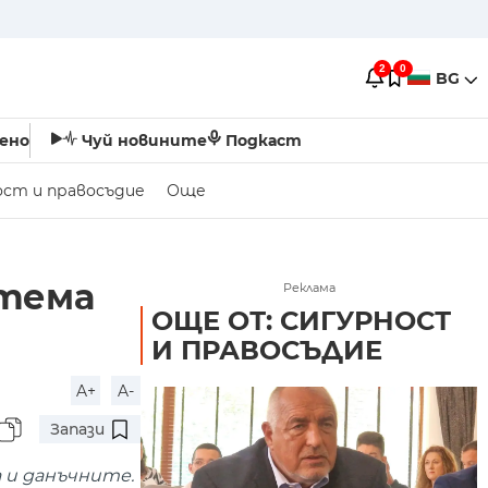
2
0
BG
ено
Чуй новините
Подкаст
ост и правосъдие
Още
стема
Реклама
ОЩЕ ОТ: СИГУРНОСТ
И ПРАВОСЪДИЕ
A+
A-
Запази
 и данъчните.