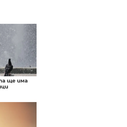
та ще има
ици