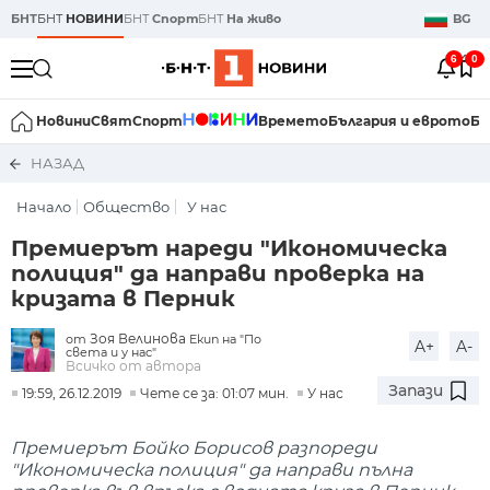
БНТ
БНТ
НОВИНИ
БНТ
Спорт
БНТ
На живо
BG
6
0
Новини
Свят
Спорт
Времето
България и еврото
Би
НАЗАД
Начало
Общество
У нас
Премиерът нареди "Икономическа
полиция" да направи проверка на
кризата в Перник
Зоя Велинова
от
Екип на "По
A+
A-
света и у нас"
Всичко от автора
Запази
19:59, 26.12.2019
Чете се за: 01:07 мин.
У нас
Премиерът Бойко Борисов разпореди
"Икономическа полиция" да направи пълна