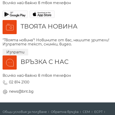
Всичко най-важно в твоя телефон
ТВОЯТА НОВИНА
"Твоята новина"! Новините от вас, нашите зрители!
Изпратете текст, снимки, видео.
Изпрати
ВРЪЗКА С НАС
Всичко най-важно в твоя телефон
02 814 2100
news@bnt.bg
Общи условия за ползване
Обратна връзка
СЕМ
ECPT