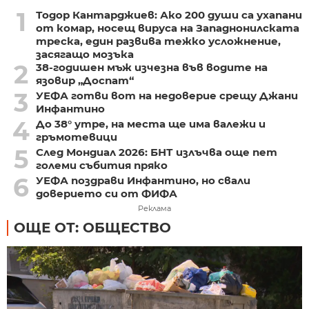
1
Тодор Кантарджиев: Ако 200 души са ухапани
от комар, носещ вируса на Западнонилската
треска, един развива тежко усложнение,
засягащо мозъка
2
38-годишен мъж изчезна във водите на
язовир „Доспат“
3
УЕФА готви вот на недоверие срещу Джани
Инфантино
4
До 38° утре, на места ще има валежи и
гръмотевици
5
След Мондиал 2026: БНТ излъчва още пет
големи събития пряко
6
УЕФА поздрави Инфантино, но свали
доверието си от ФИФА
Реклама
ОЩЕ ОТ: ОБЩЕСТВО