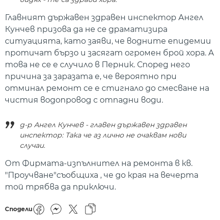
Главният държавен здравен инспектор Ангел
Кунчев призова да не се драматизира
ситуацията, като заяви, че водните епидемии
протичат бързо и засягат огромен брой хора. А
това не се е случило в Перник. Според него
причина за заразата е, че вероятно при
отминал ремонт се е стигнало до смесване на
чистия водопровод с отпадни води.
д-р Ангел Кунчев - главен държавен здравен
инспектор: Така че аз лично не очаквам нови
случаи.
От Фирмата-изпълнител на ремонта в кв.
"Проучване"съобщиха , че до края на вечерта
той трябва да приключи.
Сподели