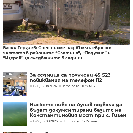
Васил Терзиев: Спестихме над 81 млн. евро от
чистота в районите “Слатина”, “Подуяне” и
“Изгрев” за следващите 5 години
За седмица са получени 45 523
повиквания на телефон 112
15:16, 07.08.2026
Чете се за: 01:37 мин.
Ниското ниво на Дунав позволи да
бъдат документирани базите на
Константиновия мост при с. Гиген
15:06, 07.08.2026
Чете се за: 02:22 мин.