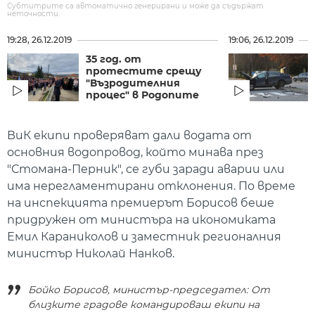
Субтитрите са автоматично генерирани и може да съдържат
неточности.
19:28, 26.12.2019
19:06, 26.12.2019
35 год. от
протестите срещу
"Възродителния
процес" в Родопите
ВиК екипи проверяват дали водата от
основния водопровод, който минава през
"Стомана-Перник", се губи заради аварии или
има нерегламентирани отклонения. По време
на инспекцията премиерът Борисов беше
придружен от министъра на икономиката
Емил Караниколов и заместник регионалния
министър Николай Нанков.
Бойко Борисов, министър-председател: От
близките градове командироваш екипи на