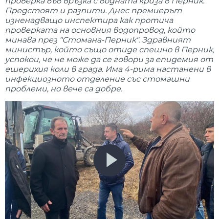
проверка във връзка с водната криза в Перник.
Предстоят и разпити. Днес премиерът
изненадващо инспектира как протича
проверката на основния водопровод, който
минава през "Стомана-Перник". Здравният
министър, който също отиде спешно в Перник,
успокои, че не може да се говори за епидемия от
ешерихия коли в града. Има 4-рима настанени в
инфекциозното отделение със стомашни
проблеми, но вече са добре.