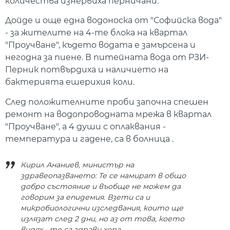
количества изнервиха перничани.
Дойде и още една водоноска от "Софийска вода"
- за жителите на 4-те блока на квартал
"Проучване", където водата е замърсена и
негодна за пиене. В питейната вода от РЗИ-
Перник потвърдиха и наличието на
бактерията ешерихия коли.
След положителните проби започна спешен
ремонт на водопроводната мрежа в квартал
"Проучване", а 4 души с оплаквания -
температура и гадене, са в болница .
Кирил Ананиев, министър на
здравеопазването: Те се намират в общо
добро състояние и въобще не можем да
говорим за епидемия. Взети са и
микробиологични изследвания, които ще
излязат след 2 дни, но аз от това, което
видях - те са здрави хора.