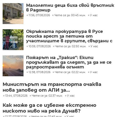
Малолетни деца биха свой връстник
в Радомир
11:56, 07.08.2026
Чете се за: 00:45 мин.
У нас
Окръжната прокуратура в Русе
поиска арест за петима от
участниците в групите, свързани с
разбитата лаборатория за
10:59, 07.08.2026
Чете се за: 02:50 мин.
У нас
фентанил
Пожарът на „Тракия“: Екипи
продължават да следят, за да не се
разпространява огънят
12:38, 07.08.2026
Чете се за: 02:22 мин.
У нас
Министърът на транспорта очаква
нова заповед от АПИ за...
13:44, 07.08.2026
Чете се за: 02:37 мин.
У нас
Как може да се избегне екстремно
ниското ниво на река Дунав?
12:27, 07.08.2026
Чете се за: 02:45 мин.
У нас