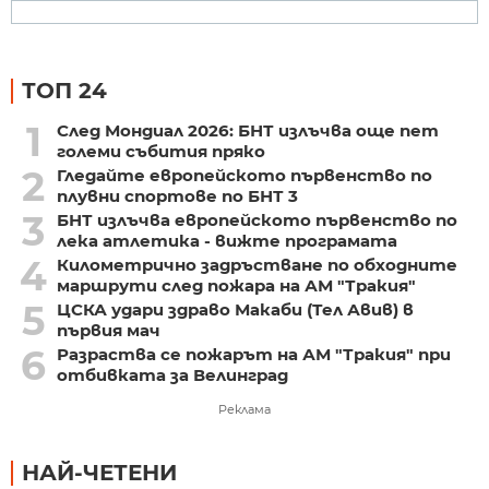
ТОП 24
1
След Мондиал 2026: БНТ излъчва още пет
големи събития пряко
2
Гледайте европейското първенство по
плувни спортове по БНТ 3
3
БНТ излъчва европейското първенство по
лека атлетика - вижте програмата
4
Километрично задръстване по обходните
маршрути след пожара на АМ "Тракия"
5
ЦСКА удари здраво Макаби (Тел Авив) в
първия мач
6
Разраства се пожарът на АМ "Тракия" при
отбивката за Велинград
Реклама
НАЙ-ЧЕТЕНИ