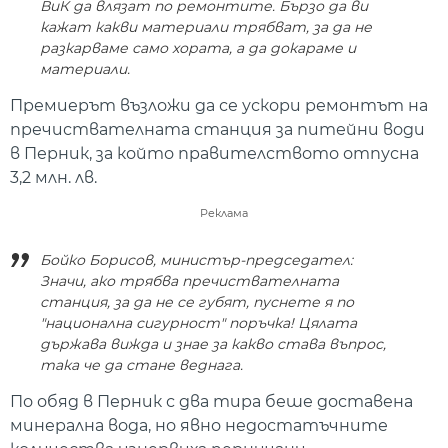
ВиК да влязат по ремонтите. Бързо да ви
кажат какви материали трябват, за да не
разкарваме само хората, а да докараме и
материали.
Премиерът възложи да се ускори ремонтът на
пречиствателната станция за питейни води
в Перник, за който правителството отпусна
3,2 млн. лв.
Реклама
Бойко Борисов, министър-председател:
Значи, ако трябва пречиствателната
станция, за да не се губят, пуснете я по
"национална сигурност" поръчка! Цялата
държава вижда и знае за какво става въпрос,
така че да стане веднага.
По обяд в Перник с два тира беше доставена
минерална вода, но явно недостатъчните