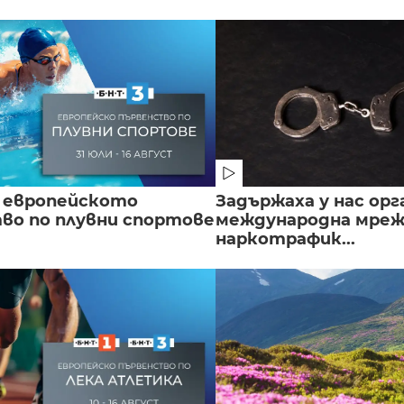
 европейското
Задържаха у нас орг
во по плувни спортове
международна мреж
наркотрафик...