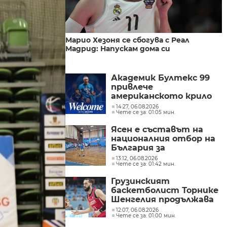
Марио Хезоня се сбогува с Реал
Мадрид: Напускам дома си
Академик Бултекс 99
привлече
американското крило
Шон Мур
14:27, 06.08.2026
Чете се за: 01:05 мин.
Ясен е съставът на
националния отбор на
България за
Евробаскет за
13:12, 06.08.2026
Чете се за: 01:42 мин.
момчета до 16 години в
дивизия "В"
Грузинският
баскетболист Торнике
Шенгелия продължава
кариерата си в тима
12:07, 06.08.2026
Чете се за: 01:00 мин.
на Дубай