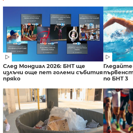
След Мондиал 2026: БНТ ще
Гледайте
излъчи още пет големи събития
първенст
пряко
по БНТ 3