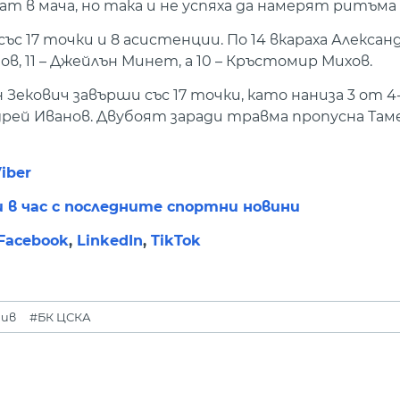
т в мача, но така и не успяха да намерят ритъма 
ъс 17 точки и 8 асистенции. По 14 вкараха Алексан
в, 11 – Джейлън Минет, а 10 – Кръстомир Михов.
 Зекович завърши със 17 точки, като наниза 3 от 
дрей Иванов. Двубоят заради травма пропусна Тамен
iber
и в час с последните спортни новини
Facebook
,
LinkedIn
,
TikTok
див
#БК ЦСКА