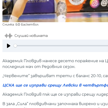
Снимка: БФ Баскетбол
Слушай новината
Play
Академик Пловдив нанесе десето поражение на ЦС
последния мач от Редовния сезон.
„Червените“ завършват трети с баланс 20-10, с
ЦСКА ще се изправи срещу Левски в четвърт
Академик Пловдив пък ще се изправи срещу лиде
В зала „Сила“ пловдивчани започнаха вихрено и из