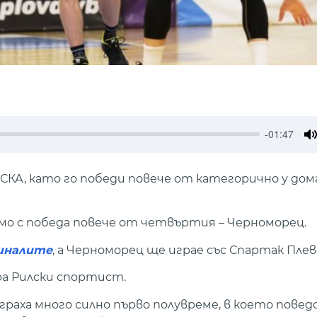
-01:47
M
КА, като го победи повече от категорично у дома 
амо с победа повече от четвъртия – Черноморец.
финалите
, а Черноморец ще играе със Спартак Плев
ра Рилски спортист.
играха много силно първо полувреме, в което поведо