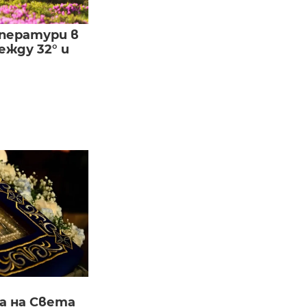
ператури в
жду 32° и
а на Света