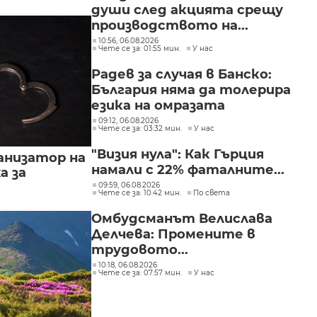
души след акцията срещу
производството на...
10:56, 06.08.2026
Чете се за: 01:55 мин.
У нас
Радев за случая в Банско:
България няма да толерира
езика на омразата
09:12, 06.08.2026
Чете се за: 03:32 мин.
У нас
"Визия нула": Как Гърция
анизатор на
намали с 22% фаталните...
а за
09:59, 06.08.2026
Чете се за: 10:42 мин.
По света
Омбудсманът Велислава
Делчева: Промените в
трудовото...
10:18, 06.08.2026
Чете се за: 07:57 мин.
У нас