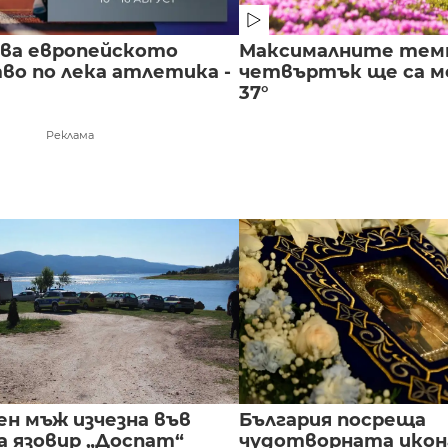
чва европейското
Максималните тем
во по лека атлетика -
четвъртък ще са ме
37°
Реклама
ен мъж изчезна във
България посреща
а язовир „Доспат“
чудотворната икон