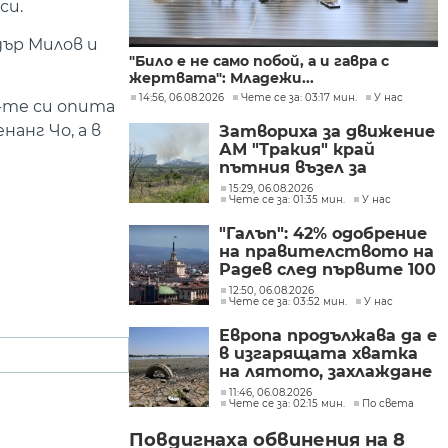
си.
дър Милов и
"Било е не само побой, а и гавра с
жертвата": Младежи...
14:56, 06.08.2026
Чете се за: 03:17 мин.
У нас
4-те си опита
анг Чо, а в
Затвориха за движение
АМ "Тракия" край
пътния възел за
Велинград заради
15:29, 06.08.2026
Чете се за: 01:35 мин.
У нас
пожар
"Галъп": 42% одобрение
на правителството на
Радев след първите 100
дни управление
12:50, 06.08.2026
Чете се за: 03:52 мин.
У нас
Европа продължава да е
в изгарящата хватка
на лятото, захлаждане
се очаква в края на
11:46, 06.08.2026
Чете се за: 02:15 мин.
По света
седмицата
Повдигнаха обвинения на 8