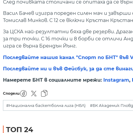
След почивката столичани се опитаха да се върна
Васил Бачев изигра пореден силен мач и завърши с
Томислав Минков. С 12 се включи Кръстан Кръстано
За ЦСКА най-резултатни бяха две резерви. Драган
за три точки. С 16 точки и 8 борби се отличи Ан
игра се върна Брендън Йънг.
Последвайте нашия канал "Спорт по БНТ" във V
Последвайте ни и във Фейсбук, за да сте винаг
Намерете БНТ в социалните мрежи:
Instagram
,
Сподели
#Национална баскетболна лига (НБЛ)
#БК Академик Плов
ТОП 24