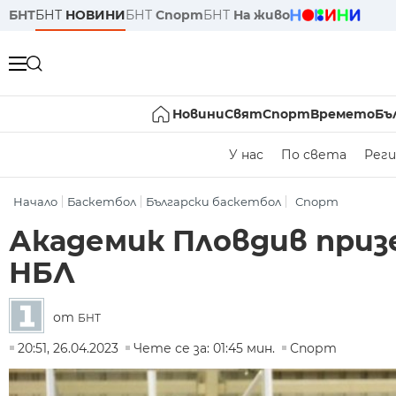
БНТ
БНТ
НОВИНИ
БНТ
Спорт
БНТ
На живо
Новини
Свят
Спорт
Времето
Бъ
У нас
По света
Реги
Начало
Баскетбол
Български баскетбол
Спорт
Академик Пловдив приз
НБЛ
от
БНТ
20:51, 26.04.2023
Чете се за: 01:45 мин.
Спорт