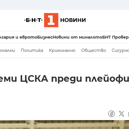
лгария и еврото
Бизнес
Новини от миналото
БНТ Провер
онални
Политика
Криминално
Общество
Сигурн
еми ЦСКА преди плейоф