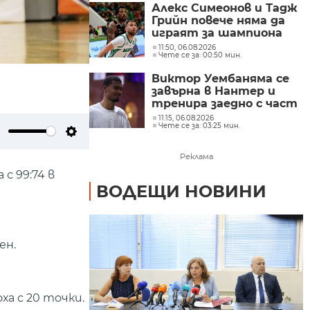
Алекс Симеонов и Тадж
Грийн повече няма да
играят за шампиона
Балкан (Ботевград)
11:50, 06.08.2026
Чете се за: 00:50 мин.
Виктор Уембаняма се
завърна в Нантер и
тренира заедно с част
от съотборниците си
11:15, 06.08.2026
Чете се за: 03:25 мин.
от Сан Антонио Спърс
ute
Settings
Реклама
с 99:74 в
ВОДЕЩИ НОВИНИ
ен.
ха с 20 точки.