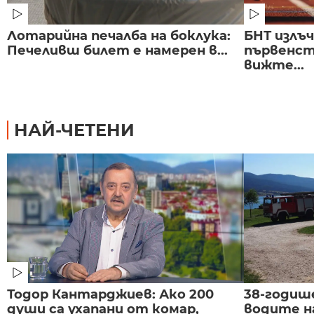
Лотарийна печалба на боклука:
БНТ излъ
Печеливш билет е намерен в...
първенст
вижте...
НАЙ-ЧЕТЕНИ
Тодор Кантарджиев: Ако 200
38-годиш
души са ухапани от комар,
водите н