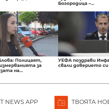
Богородица –...
йлова: Полицаят,
УЕФА поздрави Инфа
 измерванията за
свали доверието с
ата на...
T NEWS APP
ТВОЯТА НО