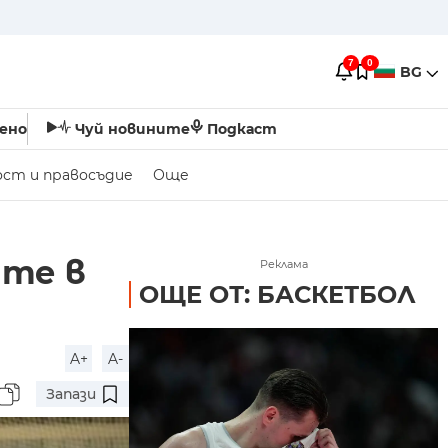
7
0
BG
ено
Чуй новините
Подкаст
ост и правосъдие
Още
ите в
Реклама
ОЩЕ ОТ: БАСКЕТБОЛ
A+
A-
Запази