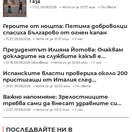
Газа
17:12, 09.08.2026
Чете се за: 01:37 мин.
По света
Героите от нощта: Петима доброволци
спасиха Българово от огнен капан
15:37, 09.08.2026
Чете се за: 01:37 мин.
У нас
Президентът Илияна Йотова: Очаквам
докладите на службите какъв е...
10:18, 09.08.2026 (обновена)
Чете се за: 02:50 мин.
У нас
Испанските власти провериха около 200
пристигащи от Италия след...
13:01, 09.08.2026
Чете се за: 02:02 мин.
По света
Важно напомняне: Зрелостниците
трябва сами да внесат здравните си...
12:27, 09.08.2026
Чете се за: 03:12 мин.
У нас
ПОСЛЕДВАЙТЕ НИ В