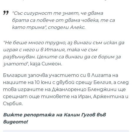
"Със сигурност те знаят, че двама
брата са повече от двама човека, те са
като трима", сподели Алекс.
"Не беше много трудно, аз винаги съм искал да
играя с него и в Италия, така че съм
развълнуван. Целите са винаги да се борим за
златото
", каза Симеон.
България започва участието си в Лигата на
нациите на 10 юни с двубой срещу Белгия, а след
това играчите на Джанлоренцо Бленджини ще
срещнат още тимовете на Иран, Аржентина и
Сърбия.
Вижте репортажа на Калин Гугов във
видеото!