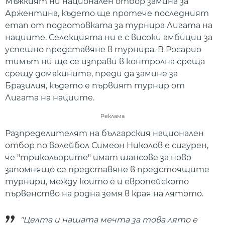
Мъжкият ни национален отбор замина за
Аржентина, където ще протече последният
етап от подготовката за турнира Лигата на
нациите. Селекцията ни е с високи амбиции за
успешно представяне в турнира. В Росарио
тимът ни ще се изправи в контролна среща
срещу домакините, преди да замине за
Бразилия, където е първият турнир от
Лигата на нациите.
Реклама
Разпределителят на българския национален
отбор по волейбол Симеон Николов е сигурен,
че "трикольорите" имат шансове за ново
запомнящо се представяне в предстоящите
турнири, между които е и европейското
първенство на родна земя в края на лятото.
"Целта и нашата мечта за това лято е