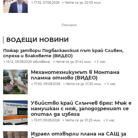
17:35, 07.06.2026
Чете се за: 02:05 мин.
Реклама
ВОДЕЩИ НОВИНИ
Пожар затвори Подбалканския път край Сливен,
спряха и влаковете (ВИДЕО)
14:12, 09.08.2026 (обновена)
Чете се за: 01:42 мин.
У нас
Механотехникумът в Монтана
пламна отново (ВИДЕО)
17:00, 09.08.2026
Чете се за: 01:30 мин.
У нас
Убийство край Слънчев бряг: Мъж е
намушкан с нож, заподозреният се
опитал да избяга
13:07, 09.08.2026
Чете се за: 01:25 мин.
У нас
Израел отхвърли плана на САЩ за