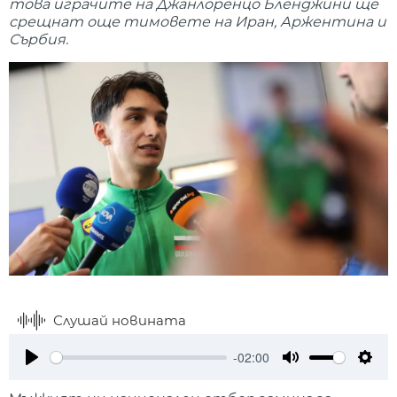
това играчите на Джанлоренцо Бленджини ще
срещнат още тимовете на Иран, Аржентина и
Сърбия.
Слушай новината
-02:00
Play
Mute
Setti