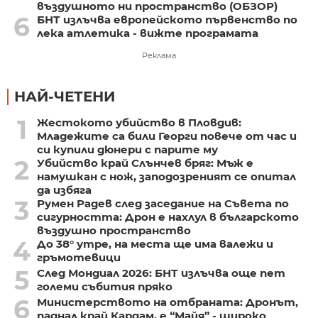
въздушното ни пространство (ОБЗОР)
6
БНТ излъчва европейското първенство по
лека атлетика - вижте програмата
Реклама
НАЙ-ЧЕТЕНИ
1
Жестокото убийство в Пловдив:
Младежите са били Георги повече от час и
си купили дюнери с парите му
2
Убийство край Слънчев бряг: Мъж е
намушкан с нож, заподозреният се опитал
да избяга
3
Румен Радев след заседание на Съвета по
сигурността: Дрон е нахлул в българското
въздушно пространство
4
До 38° утре, на места ще има валежи и
гръмотевици
5
След Мондиал 2026: БНТ излъчва още пет
големи събития пряко
6
Министерството на отбраната: Дронът,
паднал край Кардам, е “Майя” - широко