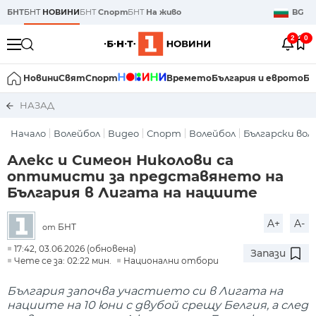
БНТ
БНТ
НОВИНИ
БНТ
Спорт
БНТ
На живо
BG
2
0
Новини
Свят
Спорт
Времето
България и еврото
Би
НАЗАД
Начало
Волейбол
Видео
Спорт
Волейбол
Български вол
Алекс и Симеон Николови са
оптимисти за представянето на
България в Лигата на нациите
A+
A-
БНТ
от
17:42, 03.06.2026 (обновена)
Запази
Чете се за: 02:22 мин.
Национални отбори
България започва участието си в Лигата на
нациите на 10 юни с двубой срещу Белгия, а след