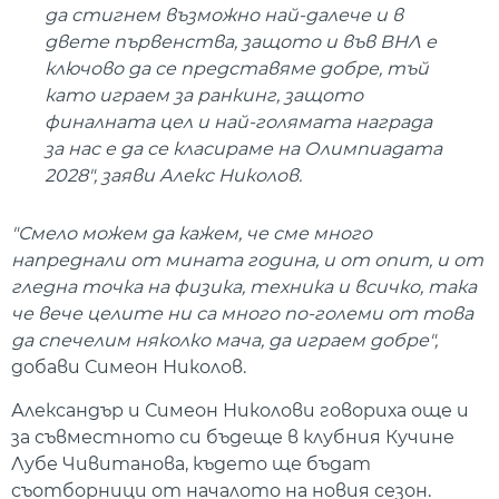
да стигнем възможно най-далече и в
двете първенства, защото и във ВНЛ е
ключово да се представяме добре, тъй
като играем за ранкинг, защото
финалната цел и най-голямата награда
за нас е да се класираме на Олимпиадата
2028", заяви Алекс Николов.
"Смело можем да кажем, че сме много
напреднали от мината година, и от опит, и от
гледна точка на физика, техника и всичко, така
че вече целите ни са много по-големи от това
да спечелим няколко мача, да играем добре",
добави Симеон Николов.
Александър и Симеон Николови говориха още и
за съвместното си бъдеще в клубния Кучине
Лубе Чивитанова, където ще бъдат
съотборници от началото на новия сезон.