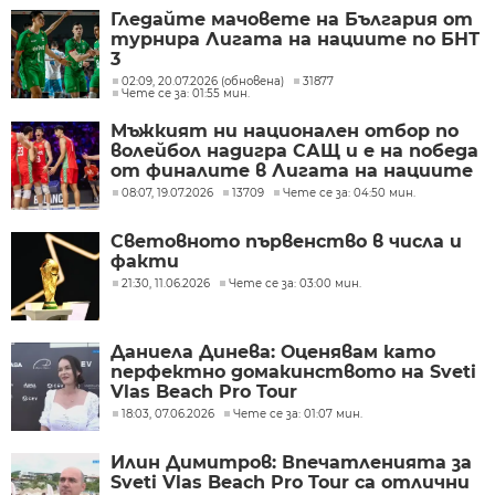
Гледайте мачовете на България от
турнира Лигата на нациите по БНТ
3
02:09, 20.07.2026 (обновена)
31877
Чете се за: 01:55 мин.
Мъжкият ни национален отбор по
волейбол надигра САЩ и е на победа
от финалите в Лигата на нациите
08:07, 19.07.2026
13709
Чете се за: 04:50 мин.
Световното първенство в числа и
факти
21:30, 11.06.2026
Чете се за: 03:00 мин.
Даниела Динева: Оценявам като
перфектно домакинството на Sveti
Vlas Beach Pro Tour
18:03, 07.06.2026
Чете се за: 01:07 мин.
Илин Димитров: Впечатленията за
Sveti Vlas Beach Pro Tour са отлични