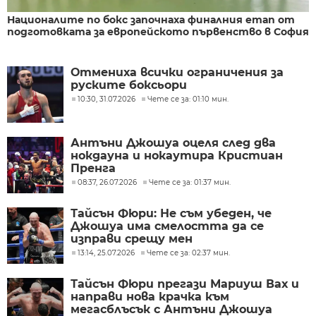
Националите по бокс започнаха финалния етап от
подготовката за европейското първенство в София
Отмениха всички ограничения за
руските боксьори
10:30, 31.07.2026
Чете се за: 01:10 мин.
Антъни Джошуа оцеля след два
нокдауна и нокаутира Кристиан
Пренга
08:37, 26.07.2026
Чете се за: 01:37 мин.
Тайсън Фюри: Не съм убеден, че
Джошуа има смелостта да се
изправи срещу мен
13:14, 25.07.2026
Чете се за: 02:37 мин.
Тайсън Фюри прегази Мариуш Вах и
направи нова крачка към
мегасблъсък с Антъни Джошуа