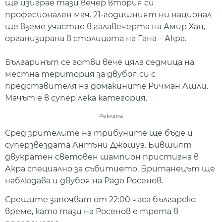
ще изиграе тази вечер втория си
професионален мач. 21-годишният ни национал
ще вземе участие в галавечерта на Амир Хан,
организирана в столицата на Гана – Акра.
Българинът се готви вече цяла седмица на
местна територия за двубоя си с
представителя на домакините Ричман Ашли.
Мачът е в супер лека категория.
Реклама
Сред зрителите на трибуните ще бъде и
суперзвездата Антъни Джошуа. Бившият
двукратен световен шампион пристигна в
Акра специално за събитието. Британецът ще
наблюдава и двубоя на Радо Росенов.
Срещите започват от 22:00 часа българско
време, като тази на Росенов е трета в