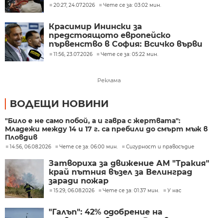
20:27, 24.07.2026
Чете се за: 03:02 мин.
Красимир Инински за
предстоящото европейско
първенство в София: Всичко върви
по план, обединени сме, има
11:56, 23.07.2026
Чете се за: 05:22 мин.
разбирателство
Реклама
ВОДЕЩИ НОВИНИ
"Било е не само побой, а и гавра с жертвата":
Младежи между 14 и 17 г. са пребили до смърт мъж в
Пловдив
14:56, 06.08.2026
Чете се за: 06:00 мин.
Сигурност и правосъдие
Затвориха за движение АМ "Тракия"
край пътния възел за Велинград
заради пожар
15:29, 06.08.2026
Чете се за: 01:37 мин.
У нас
"Галъп": 42% одобрение на