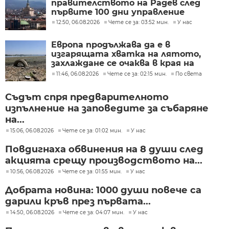
правителството на Радев след
първите 100 дни управление
12:50, 06.08.2026
Чете се за: 03:52 мин.
У нас
Европа продължава да е в
изгарящата хватка на лятото,
захлаждане се очаква в края на
седмицата
11:46, 06.08.2026
Чете се за: 02:15 мин.
По света
Съдът спря предварителното
изпълнение на заповедите за събаряне
на...
15:06, 06.08.2026
Чете се за: 01:02 мин.
У нас
Повдигнаха обвинения на 8 души след
акцията срещу производството на...
10:56, 06.08.2026
Чете се за: 01:55 мин.
У нас
Добрата новина: 1000 души повече са
дарили кръв през първата...
14:50, 06.08.2026
Чете се за: 04:07 мин.
У нас