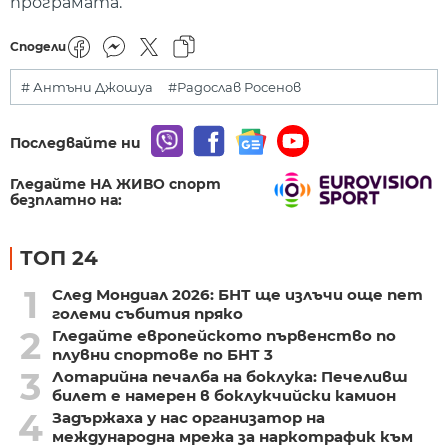
програмата.
Сподели
# Антъни Джошуа
#Радослав Росенов
Последвайте ни
Гледайте НА ЖИВО спорт
безплатно на:
ТОП 24
1
След Мондиал 2026: БНТ ще излъчи още пет
големи събития пряко
2
Гледайте европейското първенство по
плувни спортове по БНТ 3
3
Лотарийна печалба на боклука: Печеливш
билет е намерен в боклукчийски камион
4
Задържаха у нас организатор на
международна мрежа за наркотрафик към