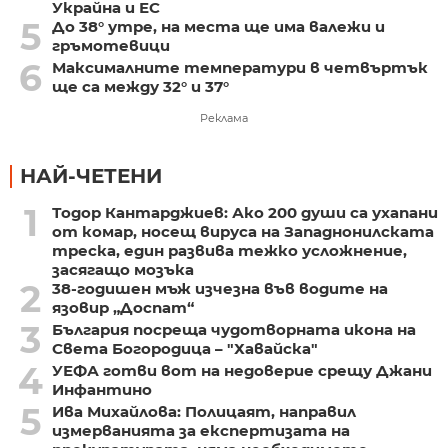
Украйна и ЕС
5
До 38° утре, на места ще има валежи и
гръмотевици
6
Максималните температури в четвъртък
ще са между 32° и 37°
Реклама
НАЙ-ЧЕТЕНИ
1
Тодор Кантарджиев: Ако 200 души са ухапани
от комар, носещ вируса на Западнонилската
треска, един развива тежко усложнение,
засягащо мозъка
2
38-годишен мъж изчезна във водите на
язовир „Доспат“
3
България посреща чудотворната икона на
Света Богородица – "Хавайска"
4
УЕФА готви вот на недоверие срещу Джани
Инфантино
5
Ива Михайлова: Полицаят, направил
измерванията за експертизата на