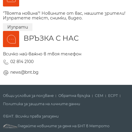
"Твоята новина"! Новините от вас, нашите зрители!
Изпратете текст, снимки, видео.
Изпрати
ВРЪЗКА С НАС
Всичко най-важно в твоя телефон
02 814 2100
news@bnt.bg
Общи условия за ползване
Обратна връзка
СЕМ
ECPT
Политика за защита на личните данни
©БНТ. Всички права запазени
Гледайте новините за деня на БНТ в Метрото