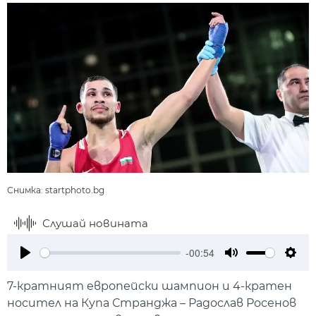
Снимка: startphoto.bg
Слушай новината
-00:54
Play
Mute
Setti
7-кратният европейски шампион и 4-кратен
носител на Купа Странджа – Радослав Росенов