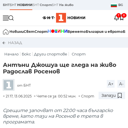
БНТ
БНТ
НОВИНИ
БНТ
Спорт
БНТ
На живо
BG
7
0
Новини
Свят
Спорт
Времето
България и еврото
Би
НАЗАД
Начало
Бокс
Други спортове
Спорт
Антъни Джошуа ще гледа на живо
Радослав Росенов
A+
A-
БНТ
от
Запази
21:17, 13.06.2025
Чете се за: 00:52 мин.
Спорт
Срещите започват от 22:00 часа българско
време, като тази на Росенов е трета в
програмата.