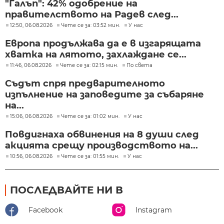
"Галъп": 42% одобрение на
правителството на Радев след...
12:50, 06.08.2026
Чете се за: 03:52 мин.
У нас
Европа продължава да е в изгарящата
хватка на лятото, захлаждане се...
11:46, 06.08.2026
Чете се за: 02:15 мин.
По света
Съдът спря предварителното
изпълнение на заповедите за събаряне
на...
15:06, 06.08.2026
Чете се за: 01:02 мин.
У нас
Повдигнаха обвинения на 8 души след
акцията срещу производството на...
10:56, 06.08.2026
Чете се за: 01:55 мин.
У нас
ПОСЛЕДВАЙТЕ НИ В
Facebook
Instagram