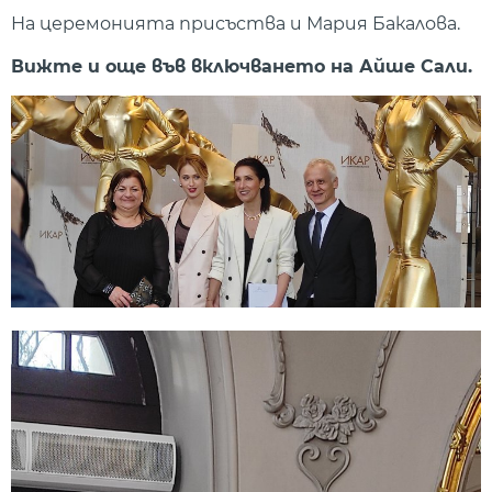
На церемонията присъства и Мария Бакалова.
Вижте и още във включването на Айше Сали.