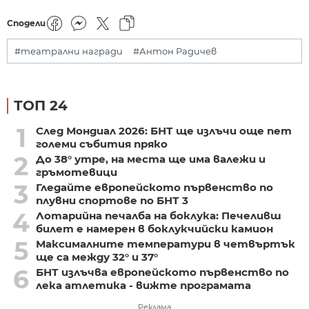
Сподели
#театрални награди
#Антон Радичев
ТОП 24
1
След Мондиал 2026: БНТ ще излъчи още пет
големи събития пряко
2
До 38° утре, на места ще има валежи и
гръмотевици
3
Гледайте европейското първенство по
плувни спортове по БНТ 3
4
Лотарийна печалба на боклука: Печеливш
билет е намерен в боклукчийски камион
5
Максималните температури в четвъртък
ще са между 32° и 37°
6
БНТ излъчва европейското първенство по
лека атлетика - вижте програмата
Реклама