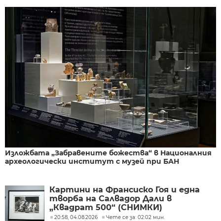
Изложбата „Забравените божества“ в Националния
археологически институт с музей при БАН
Картини на Франсиско Гоя и една
творба на Салвадор Дали в
„Квадрат 500“ (СНИМКИ)
20:58, 04.08.2026
Чете се за: 02:02 мин.