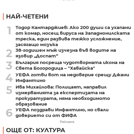
НАЙ-ЧЕТЕНИ
1
Тодор Кантарджиев: Ако 200 души са ухапани
от комар, носещ вируса на Западнонилската
треска, един развива тежко усложнение,
засягащо мозъка
2
38-годишен мъж изчезна във водите на
язовир „Доспат“
3
България посреща чудотворната икона на
Света Богородица – "Хавайска"
4
УЕФА готви вот на недоверие срещу Джани
Инфантино
5
Ива Михайлова: Полицаят, направил
измерванията за експертизата на
прокуратурата, няма необходимото
образование
6
УЕФА поздрави Инфантино, но свали
доверието си от ФИФА
Реклама
ОЩЕ ОТ: КУЛТУРА