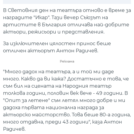
Play
Mute
Setti
В Световния ден на театъра отново е време за
наградите "Икар". Тази вечер Съюзът на
артистите в България отличава най-добрите
актьори, режисьори и представления.
За изключителен цялостен принос беше
отличен актьорът Антон Радичев.
Реклама
"Много дадох на театъра, а и той ми даде
много. Какво да ви кажа? Достатъчно е това, че
съм бил на сцената на Народния театър
толкова години, половин век вече - 49 години. В
"Опит за летене" съм летял много добре и ми
дадоха първата национална награда за
актьорско майсторство. Това беше 80-а година,
много отдавна, преди 43 години", каза Антон
Радичев.