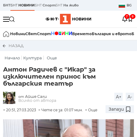
БНТ
БНТ
НОВИНИ
БНТ
Спорт
БНТ
На живо
BG
7
0
Новини
Свят
Спорт
Времето
България и еврото
Би
НАЗАД
Начало
Култура
Още
Антон Радичев с "Икар" за
изключителен принос към
българския театър
Айше Сали
A+
A-
от
Всичко от автора
Запази
20:51, 27.03.2023
Чете се за: 01:07 мин.
Още