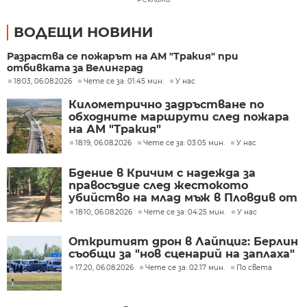
ВОДЕЩИ НОВИНИ
Разраства се пожарът на АМ "Тракия" при
отбивката за Велинград
18:03, 06.08.2026
Чете се за: 01:45 мин.
У нас
Километрично задръстване по
обходните маршрути след пожара
на АМ "Тракия"
18:19, 06.08.2026
Чете се за: 03:05 мин.
У нас
Бдение в Кричим с надежда за
правосъдие след жестокото
убийство на млад мъж в Пловдив от
тийнейджъри
18:10, 06.08.2026
Чете се за: 04:25 мин.
У нас
Откритият дрон в Лайпциг: Берлин
съобщи за "нов сценарий на заплаха"
17:20, 06.08.2026
Чете се за: 02:17 мин.
По света