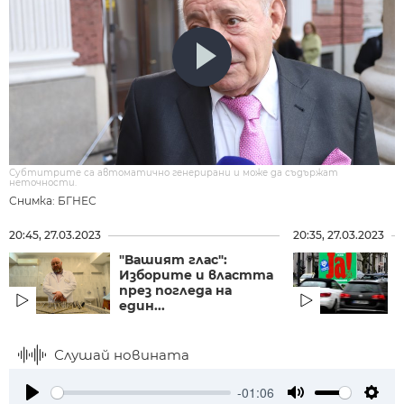
Субтитрите са автоматично генерирани и може да съдържат
неточности.
Снимка: БГНЕС
20:45, 27.03.2023
20:35, 27.03.2023
"Вашият глас":
Изборите и властта
през погледа на
един...
с
Слушай новината
-01:06