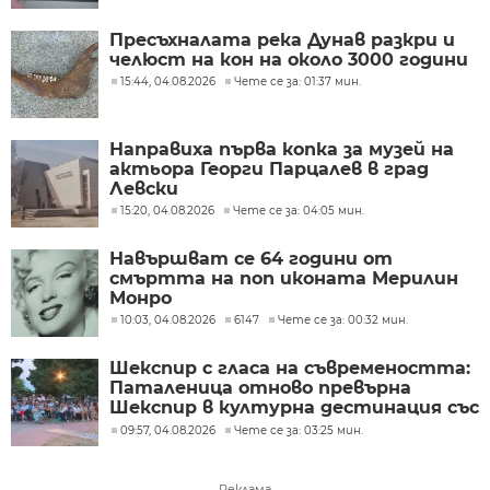
Пресъхналата река Дунав разкри и
челюст на кон на около 3000 години
15:44, 04.08.2026
Чете се за: 01:37 мин.
Направиха първа копка за музей на
актьора Георги Парцалев в град
Левски
15:20, 04.08.2026
Чете се за: 04:05 мин.
Навършват се 64 години от
смъртта на поп иконата Мерилин
Монро
10:03, 04.08.2026
6147
Чете се за: 00:32 мин.
Шекспир с гласа на съвремеността:
Паталеница отново превърна
Шекспир в културна дестинация със
съвременен прочит
09:57, 04.08.2026
Чете се за: 03:25 мин.
Реклама