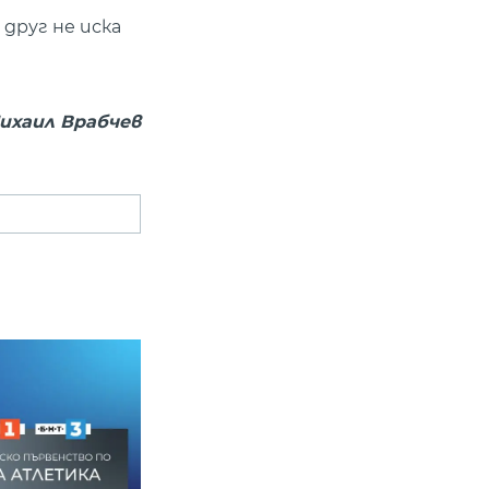
 друг не иска
ихаил Врабчев