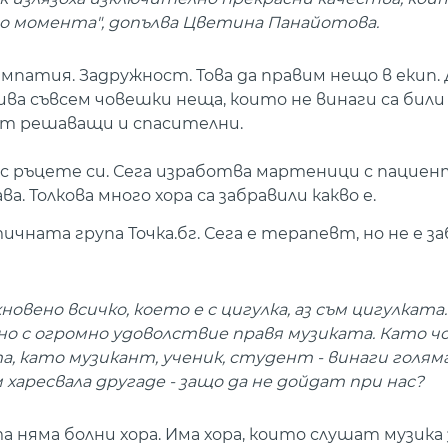
 до момента", допълва Цветина Панайотова.
Емпатия. Задружност. Това да правим нещо в екип.
кива съвсем човешки неща, които не винаги са били
ат решаващи и спасителни.
о с ръцете си. Сега изработва мартеници с пацие
. Толкова много хора са забравили какво е.
ната група Точка.бг. Сега е терапевт, но не е за
новено всичко, което е с цигулка, аз съм цигулката.
 но с огромно удоволствие правя музиката. Като ч
а, като музикант, ученик, студент - винаги голя
харесвала другаде - защо да не дойдат при нас?
няма болни хора. Има хора, които слушат музика 