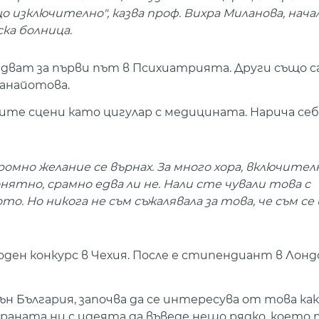
о изключително", казва проф. Вихра Миланова, нача
ка болница.
ват за първи път в Психиатрията. Други също с
Панайотова.
ите сцени като цигулар с медицината. Нарича се
громно желание се върнах. За много хора, включител
ятно, срамно едва ли не. Нали сте чували това с
. Но никога не съм съжалявала за това, че съм се 
оден конкурс в Чехия. После е стипендиант в Лонд
ън България, започва да се интересува от това ка
траната ни с идеята да въведе нещо рядко, което 