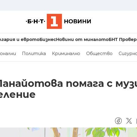
лгария и еврото
Бизнес
Новини от миналото
БНТ Провер
онални
Политика
Криминално
Общество
Сигурн
анайотова помага с му
еление