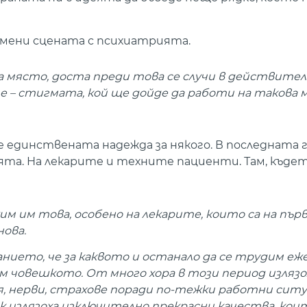
 смени сцената с психиатрията.
ва място, доста преди това се случи в действите
е – стигмата, кой ще дойде да работи на такова 
а е единствената надежда за някого. В последната 
ията. На лекарите и техните пациенти. Там, къде
жим им това, особено на лекарите, които са на пър
нова.
нанието, че за каквото и останало да се трудим еж
бим човешкото. От много хора в този период излязо
 нерви, страхове поради по-тежки работни ситу
ък излязоха изключително прекрасни качества, кои