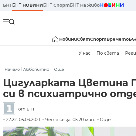
БНТ
БНТ
НОВИНИ
БНТ
Спорт
БНТ
На живо
Новини
Свят
Спорт
Времето
Бъ
У нас
По света
Реги
Начало
Любопитно
Още
Цигуларката Цветина П
си в психиатрично отд
от
БНТ
22:22, 05.03.2021
Чете се за: 05:20 мин.
Още