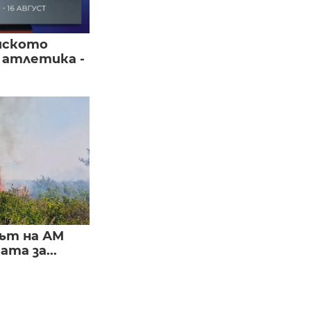
йското
 атлетика -
ът на АМ
та за...