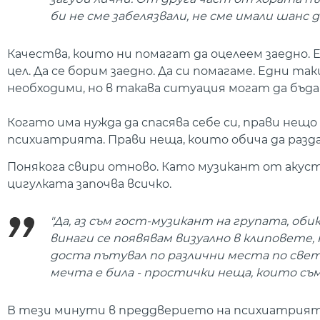
би не сме забелязвали, не сме имали шанс
Качества, които ни помагат да оцелеем заедно. 
цел. Да се борим заедно. Да си помагаме. Едни та
необходими, но в такава ситуация могат да бъд
Когато има нужда да спасява себе си, прави нещ
психиатрията. Прави неща, които обича да раздава
Понякога свири отново. Като музикант от акустич
цигулката започва всичко.
"Да, аз съм гост-музикант на групата, обик
винаги се появявам визуално в клиповете,
доста пътувал по различни места по свет
мечта е била - простички неща, които съм 
В тези минути в преддверието на психиатрията 