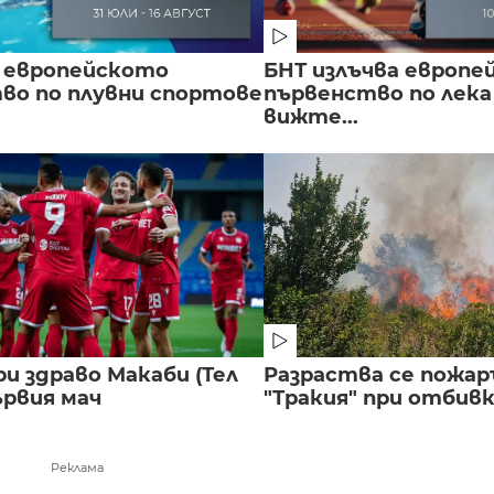
 европейското
БНТ излъчва европе
во по плувни спортове
първенство по лека
вижте...
и здраво Макаби (Тел
Разраства се пожар
ървия мач
"Тракия" при отбивка
Реклама