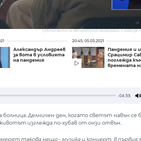
Субтитрите са автоматично генерирани и може да 
021
20:45, 05.03.2021
Александър Андреев
Пандемия и и
за вота в условията
Срацимир Са
на пандемия
поглежда къ
времената на
-04:55
M
болница. Делничен ден, когато светът навън се б
 животът изглежда по-хубав от онзи отвън.
намерят такова нещо - музика и концерт, в първи