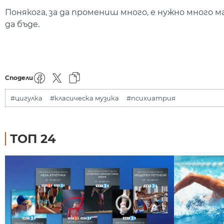
Понякога, за да промениш много, е нужно много ма
да бъде.
Сподели
#цигулка
#класическа музика
#психиатрия
ТОП 24