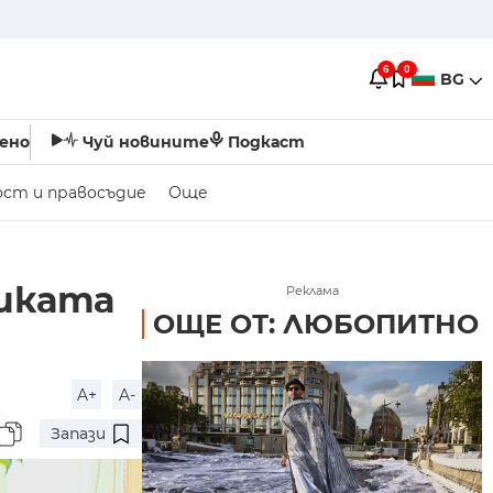
6
0
BG
ено
Чуй новините
Подкаст
ост и правосъдие
Още
зиката
Реклама
ОЩЕ ОТ: ЛЮБОПИТНО
A+
A-
Запази