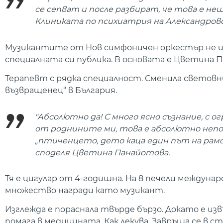
се сепват и после разбират, че това е нещ
Клиниката по психиатрия на Александровс
Музикантите от Нов симфоничен оркестър не ид
специалната си публика. В основата е Цветина 
Терапевт с рядка специалност. Сменила световн
възвращенец“ в България.
"Абсолютно да! С много ясно съзнание, с о
от роднините ми, това е абсолютно непон
„птиченцето, дето каца един път на рамото
споделя Цветина Панайотова.
Тя е цигулар от 4-годишна. На 8 печели междунар
множество награди като музикант.
Изглежда е пораснала твърде бързо. Докато е изв
помага в медицината. Как лекува. Завръща се в с