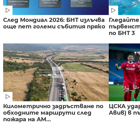
След Мондиал 2026: БНТ излъчва
Гледайте
още пет големи събития пряко
първенст
по БНТ 3
Километрично задръстване по
ЦСКА удар
обходните маршрути след
Авив) в п
пожара на АМ...