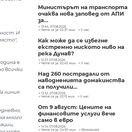
Министърът на транспорта
очаква нова заповед от АПИ
за...
13:44, 07.08.2026
Чете се за: 02:37 мин.
У нас
лност. И
място",
Как може да се избегне
екстремно ниското ниво на
река Дунав?
12:27, 07.08.2026
година е
Чете се за: 02:45 мин.
У нас
то всички
Над 260 пострадали от
наводненията домакинства
са получили...
ва линия
13:32, 07.08.2026
Чете се за: 02:15 мин.
У нас
От 9 август: Цените на
едневно,
финансовите услуги вече
ха много
само в евро
ации,
14:14, 07.08.2026
Чете се за: 04:50 мин.
Икономика
то може