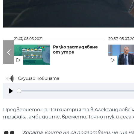
21:47, 05.03.2021
20:57, 05.03.2
Рязко застудяване
от утре
Слушай новината
Play
Предверието на Психиатрията в Александровска 
трафика, амбициите, времето. Точно тук и сега
"Хората, които не са подготвени, че ще 