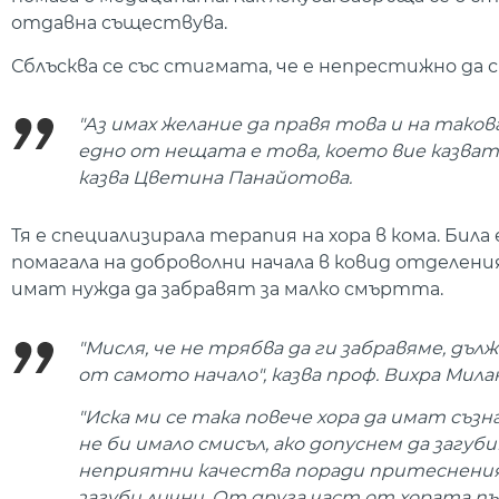
отдавна съществува.
Сблъсква се със стигмата, че е непрестижно да
"Аз имах желание да правя това и на тако
едно от нещата е това, което вие казват
казва Цветина Панайотова.
Тя е специализирала терапия на хора в кома. Бил
помагала на доброволни начала в ковид отделен
имат нужда да забравят за малко смъртта.
"Мисля, че не трябва да ги забравяме, дъл
от самото начало", казва проф. Вихра Мила
"Иска ми се така повече хора да имат съз
не би имало смисъл, ако допуснем да загу
неприятни качества поради притеснения,
загуби лични. От друга част от хората п