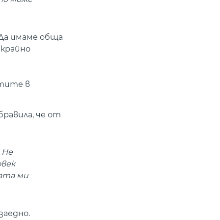
 Да имаме обща
 крайно
нтите в
бравила, че от
 Не
овек
мата ми
заедно.