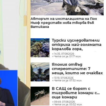
Авторът на инсталацията на Пон
Ньоф представя нова творба във
Ватикана
Турски изследователи
откриха най-голямата
коралова гора,
установявана в Егейско
14:35, 07.08.2026
Чете се за: 01:17 мин.
море
Япония отвъд
стереотипите: 7
неща, които не очаквах
(СНИМКИ)
13:19, 07.08.2026
Чете се за: 07:32 мин.
В САЩ се борят с
тигровите комари с...
още комари
09:49, 07.08.2026
Чете се за: 00:52 мин.