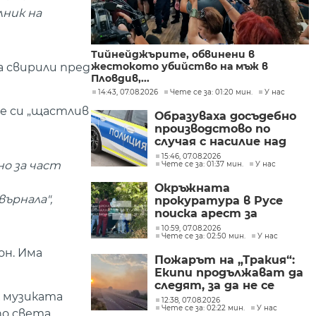
лник на
Тийнейджърите, обвинени в
жестокото убийство на мъж в
а свирили пред
Пловдив,...
14:43, 07.08.2026
Чете се за: 01:20 мин.
У нас
бе си „щастлив
Образуваха досъдебно
производстово по
случая с насилие над
дете в Радомир
15:46, 07.08.2026
но за част
Чете се за: 01:37 мин.
У нас
Окръжната
върнала",
прокуратура в Русе
поиска арест за
петима от
10:59, 07.08.2026
Чете се за: 02:50 мин.
У нас
участниците в
групите, свързани с
он. Има
Пожарът на „Тракия“:
разбитата
Екипи продължават да
лаборатория за
следят, за да не се
фентанил
к музиката
разпространява
12:38, 07.08.2026
Чете се за: 02:22 мин.
У нас
огънят
по света