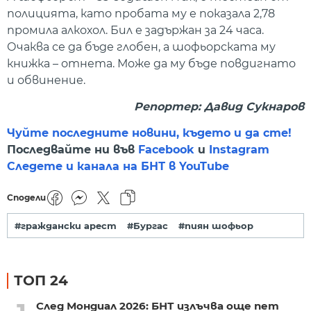
полицията, като пробата му е показала 2,78
промила алкохол. Бил е задържан за 24 часа.
Очаква се да бъде глобен, а шофьорската му
книжка – отнета. Може да му бъде повдигнато
и обвинение.
Репортер: Давид Сукнаров
Чуйте последните новини, където и да сте!
Последвайте ни във
Facebook
и
Instagram
Следете и канала на БНТ в YouTube
Сподели
#граждански арест
#Бургас
#пиян шофьор
ТОП 24
След Мондиал 2026: БНТ излъчва още пет