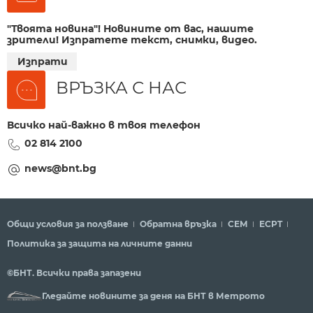
"Твоята новина"! Новините от вас, нашите
зрители! Изпратете текст, снимки, видео.
Изпрати
ВРЪЗКА С НАС
Всичко най-важно в твоя телефон
02 814 2100
news@bnt.bg
Общи условия за ползване
Обратна връзка
СЕМ
ECPT
Политика за защита на личните данни
©БНТ. Всички права запазени
Гледайте новините за деня на БНТ в Метрото