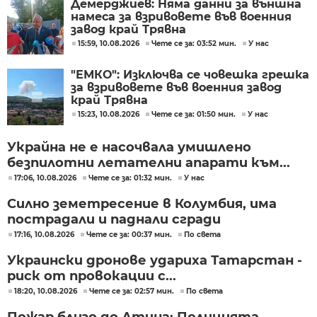
Демерджиев: Няма данни за външна
намеса за взривовете във военния
завод край Трявна
15:59, 10.08.2026
Чете се за: 03:52 мин.
У нас
"ЕМКО": Изключва се човешка грешка
за взривовете във военния завод
край Трявна
15:23, 10.08.2026
Чете се за: 01:50 мин.
У нас
Украйна не е насочвала умишлено
безпилотни летателни апарати към...
17:06, 10.08.2026
Чете се за: 01:32 мин.
У нас
Силно земетресение в Колумбия, има
пострадали и паднали сгради
17:16, 10.08.2026
Чете се за: 00:37 мин.
По света
Украински дронове удариха Татарстан -
риск от провокации с...
18:20, 10.08.2026
Чете се за: 02:57 мин.
По света
Пожар близо до Атина: Полицията