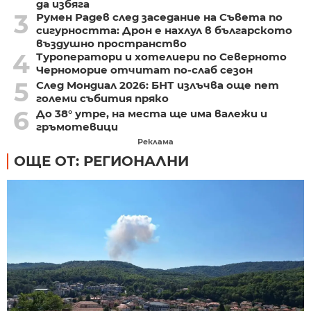
да избяга
3
Румен Радев след заседание на Съвета по
сигурността: Дрон е нахлул в българското
въздушно пространство
4
Туроператори и хотелиери по Северното
Черноморие отчитат по-слаб сезон
5
След Мондиал 2026: БНТ излъчва още пет
големи събития пряко
6
До 38° утре, на места ще има валежи и
гръмотевици
Реклама
ОЩЕ ОТ: РЕГИОНАЛНИ