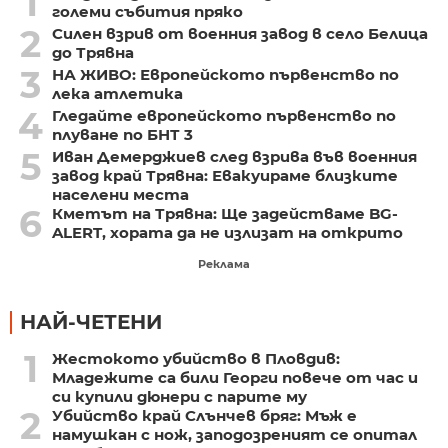
1
големи събития пряко
2
Силен взрив от военния завод в село Белица
до Трявна
3
НА ЖИВО: Европейското първенство по
лека атлетика
4
Гледайте европейското първенство по
плуване по БНТ 3
5
Иван Демерджиев след взрива във военния
завод край Трявна: Евакуираме близките
населени места
6
Кметът на Трявна: Ще задействаме BG-
ALERT, хората да не излизат на открито
Реклама
НАЙ-ЧЕТЕНИ
1
Жестокото убийство в Пловдив:
Младежите са били Георги повече от час и
си купили дюнери с парите му
2
Убийство край Слънчев бряг: Мъж е
намушкан с нож, заподозреният се опитал