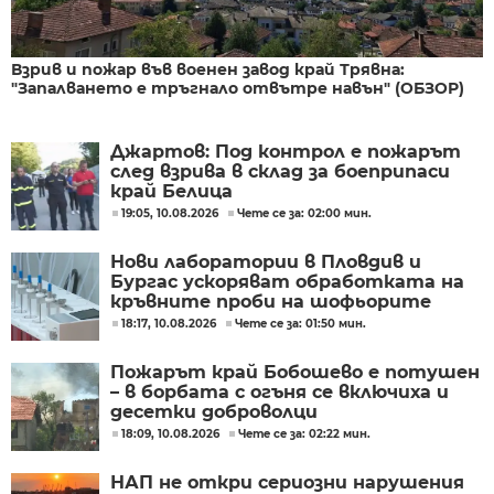
Взрив и пожар във военен завод край Трявна:
"Запалването е тръгнало отвътре навън" (ОБЗОР)
Джартов: Под контрол е пожарът
след взрива в склад за боеприпаси
край Белица
19:05, 10.08.2026
Чете се за: 02:00 мин.
Нови лаборатории в Пловдив и
Бургас ускоряват обработката на
кръвните проби на шофьорите
18:17, 10.08.2026
Чете се за: 01:50 мин.
Пожарът край Бобошево е потушен
– в борбата с огъня се включиха и
десетки доброволци
18:09, 10.08.2026
Чете се за: 02:22 мин.
НАП не откри сериозни нарушения