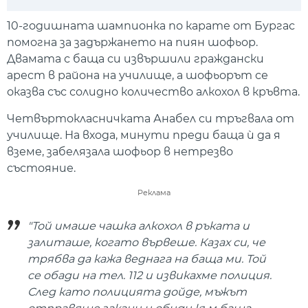
Play
Mute
Setti
10-годишната шампионка по карате от Бургас
помогна за задържането на пиян шофьор.
Двамата с баща си извършили граждански
арест в района на училище, а шофьорът се
оказва със солидно количество алкохол в кръвта.
Четвъртокласничката Анабел си тръгвала от
училище. На входа, минути преди баща ѝ да я
вземе, забелязала шофьор в нетрезво
състояние.
Реклама
"Той имаше чашка алкохол в ръката и
залиташе, когато вървеше. Казах си, че
трябва да кажа веднага на баща ми. Той
се обади на тел. 112 и извикахме полиция.
След като полицията дойде, мъжът