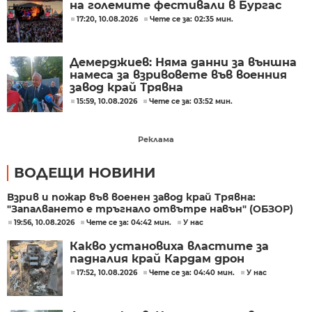
на големите фестивали в Бургас
17:20, 10.08.2026
Чете се за: 02:35 мин.
Демерджиев: Няма данни за външна
намеса за взривовете във военния
завод край Трявна
15:59, 10.08.2026
Чете се за: 03:52 мин.
Реклама
ВОДЕЩИ НОВИНИ
Взрив и пожар във военен завод край Трявна:
"Запалването е тръгнало отвътре навън" (ОБЗОР)
19:56, 10.08.2026
Чете се за: 04:42 мин.
У нас
Какво установиха властите за
падналия край Кардам дрон
17:52, 10.08.2026
Чете се за: 04:40 мин.
У нас