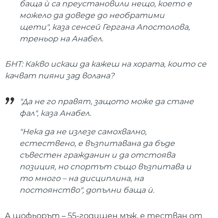
баща ѝ са преустановили нещо, което е
можело да доведе до необратими
щети", каза сенсей Гергана Апостолова,
треньор на Анабел.
БНТ: Какво искаш да кажеш на хората, които се
качват пияни зад волана?
"Да не го правят, защото може да стане
фал", каза Анабел.
"Нека да не излезе самохвално,
естествено, е възпитавана да бъде
съвестен гражданин и да отстоява
позиция, но спортът също възпитава и
то много – на дисциплина, на
постоянство", допълни баща ѝ.
А шофьорът – 55-годишен мъж, е тестван от