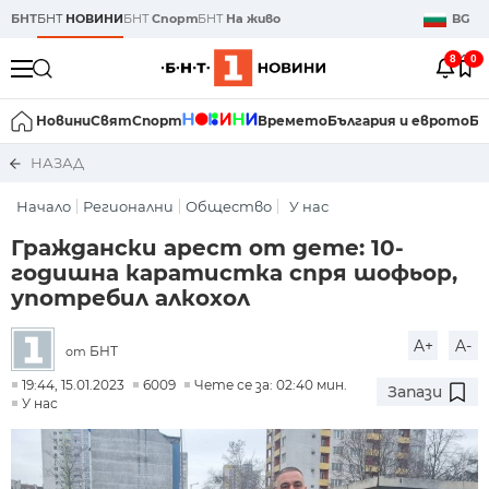
БНТ
БНТ
НОВИНИ
БНТ
Спорт
БНТ
На живо
BG
8
0
Новини
Свят
Спорт
Времето
България и еврото
Би
НАЗАД
Начало
Регионални
Общество
У нас
Граждански арест от дете: 10-
годишна каратистка спря шофьор,
употребил алкохол
A+
A-
БНТ
от
19:44, 15.01.2023
6009
Чете се за: 02:40 мин.
Запази
У нас