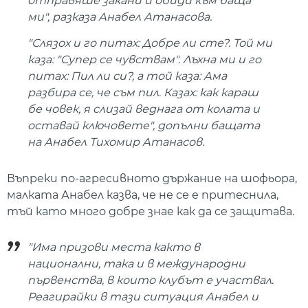
отправяше закани и обиди към баща
ми", разказа Анабел Атанасова.
"Слязох и го питах: Добре ли сте?. Той ми
каза: "Супер се чувствам". Лъхна ми и го
питах: Пил ли си?, а той каза: Ама
разбира се, че съм пил. Казах: как караш
бе човек, я слизай веднага от колата и
оставай ключовете", допълни бащата
на Анабел Тихомир Атанасов.
Въпреки по-агресивното държание на шофьора,
малката Анабел казва, че не се е притеснила,
тъй като много добре знае как да се защитава.
"Има призови места както в
национални, така и в международни
първенства, в които клубът е участвал.
Реагирайки в тази ситуация Анабел и