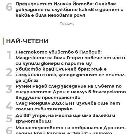
6
Президентът Илияна Йотова: Очаквам
докладите на службите какъв е дронът и
каква е била неговата роля
Реклама
НАЙ-ЧЕТЕНИ
1
Жестокото убийство в Пловдив:
Младежите са били Георги повече от час и
си купили дюнери с парите му
2
Убийство край Слънчев бряг: Мъж е
намушкан с нож, заподозреният се опитал
да избяга
3
Румен Радев след заседание на Съвета по
сигурността: Дрон е нахлул в българското
въздушно пространство
4
След Мондиал 2026: БНТ излъчва още пет
големи събития пряко
5
До 38° утре, на места ще има валежи и
гръмотевици
6
Министерството на отбраната: Дронът,
паднал край Кардам, е “Майя” - широко