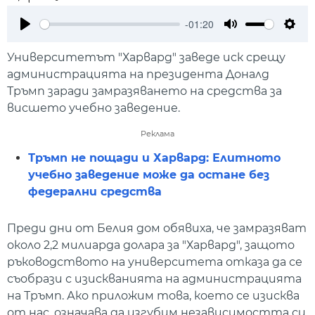
-01:20
Play
Mute
Setti
Университетът "Харвард" заведе иск срещу
администрацията на президента Доналд
Тръмп заради замразяването на средства за
висшето учебно заведение.
Реклама
Тръмп не пощади и Харвард: Елитното
учебно заведение може да остане без
федерални средства
Преди дни от Белия дом обявиха, че замразяват
около 2,2 милиарда долара за "Харвард", защото
ръководството на университета отказа да се
съобрази с изискванията на администрацията
на Тръмп. Ако приложим това, което се изисква
от нас, означава да изгубим независимостта си,