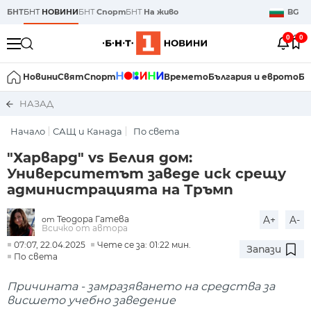
БНТ
БНТ
НОВИНИ
БНТ
Спорт
БНТ
На живо
BG
0
0
Новини
Свят
Спорт
Времето
България и еврото
Би
НАЗАД
Начало
САЩ и Канада
По света
"Харвард" vs Белия дом:
Университетът заведе иск срещу
администрацията на Тръмп
Теодора Гатева
A+
A-
от
Всичко от автора
07:07, 22.04.2025
Чете се за: 01:22 мин.
Запази
По света
Причината - замразяването на средства за
висшето учебно заведение