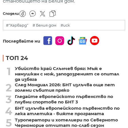
становището на Белия дом.
Сподели
#"Харвард"
# Белия дом
#иск
Последвайте ни
ТОП 24
1
Убийство край Слънчев бряг: Мъж е
намушкан с нож, заподозреният се опитал
да избяга
2
След Мондиал 2026: БНТ излъчва още пет
големи събития пряко
3
Гледайте европейското първенство по
плувни спортове по БНТ 3
4
БНТ излъчва европейското първенство по
лека атлетика - вижте програмата
5
Туроператори и хотелиери по Северното
Черноморие отчитат по-слаб сезон