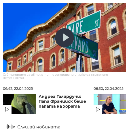
Субтитрите са автоматично генерирани и може да съдържат
неточности.
06:42, 22.04.2025
06:30, 22.04.2025
Андреа Галярдучи:
Папа Франциск беше
папата на хората
Слушай новината