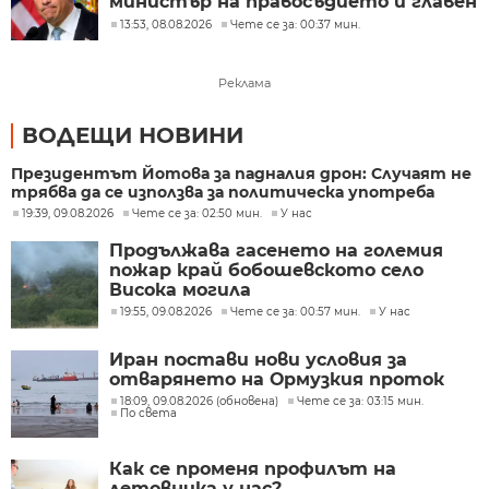
министър на правосъдието и главен
прокурор
13:53, 08.08.2026
Чете се за: 00:37 мин.
Реклама
ВОДЕЩИ НОВИНИ
Президентът Йотова за падналия дрон: Случаят не
трябва да се използва за политическа употреба
19:39, 09.08.2026
Чете се за: 02:50 мин.
У нас
Продължава гасенето на големия
пожар край бобошевското село
Висока могила
19:55, 09.08.2026
Чете се за: 00:57 мин.
У нас
Иран постави нови условия за
отварянето на Ормузкия проток
18:09, 09.08.2026 (обновена)
Чете се за: 03:15 мин.
По света
Как се променя профилът на
летовника у нас?