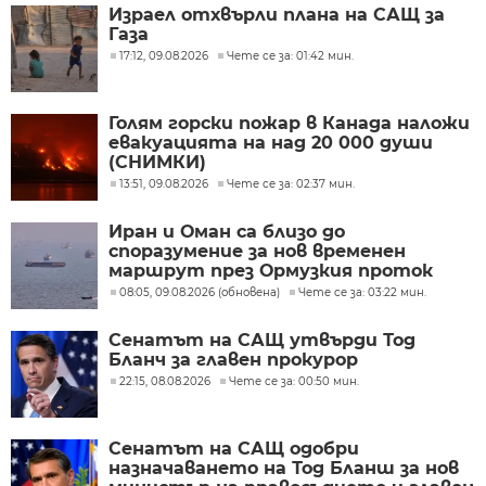
Израел отхвърли плана на САЩ за
Газа
17:12, 09.08.2026
Чете се за: 01:42 мин.
Голям горски пожар в Канада наложи
евакуацията на над 20 000 души
(СНИМКИ)
13:51, 09.08.2026
Чете се за: 02:37 мин.
Иран и Оман са близо до
споразумение за нов временен
маршрут през Ормузкия проток
08:05, 09.08.2026 (обновена)
Чете се за: 03:22 мин.
Сенатът на САЩ утвърди Тод
Бланч за главен прокурор
22:15, 08.08.2026
Чете се за: 00:50 мин.
Сенатът на САЩ одобри
назначаването на Тод Бланш за нов