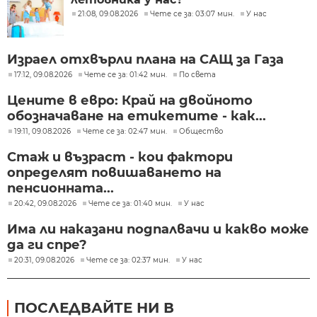
21:08, 09.08.2026
Чете се за: 03:07 мин.
У нас
Израел отхвърли плана на САЩ за Газа
17:12, 09.08.2026
Чете се за: 01:42 мин.
По света
Цените в евро: Край на двойното
обозначаване на етикетите - как...
19:11, 09.08.2026
Чете се за: 02:47 мин.
Общество
Стаж и възраст - кои фактори
определят повишаването на
пенсионната...
20:42, 09.08.2026
Чете се за: 01:40 мин.
У нас
Има ли наказани подпалвачи и какво може
да ги спре?
20:31, 09.08.2026
Чете се за: 02:37 мин.
У нас
ПОСЛЕДВАЙТЕ НИ В