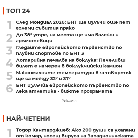
ТОП 24
1
След Мондиал 2026: БНТ ще излъчи още пет
големи събития пряко
2
До 38° утре, на места ще има валежи и
гръмотевици
3
Гледайте европейското първенство по
плувни спортове по БНТ 3
4
Лотарийна печалба на боклука: Печеливш
билет е намерен в боклукчийски камион
5
Максималните температури в четвъртък
ще са между 32° и 37°
6
БНТ излъчва европейското първенство по
лека атлетика - вижте програмата
Реклама
НАЙ-ЧЕТЕНИ
1
Тодор Кантарджиев: Ако 200 души са ухапани
от комар, носещ вируса на Западнонилската