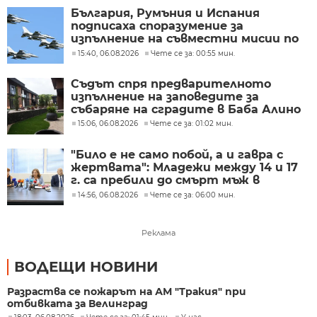
България, Румъния и Испания
подписаха споразумение за
изпълнение на съвместни мисии по
охрана на въздушното
15:40, 06.08.2026
Чете се за: 00:55 мин.
пространство
Съдът спря предварителното
изпълнение на заповедите за
събаряне на сградите в Баба Алино
15:06, 06.08.2026
Чете се за: 01:02 мин.
"Било е не само побой, а и гавра с
жертвата": Младежи между 14 и 17
г. са пребили до смърт мъж в
Пловдив
14:56, 06.08.2026
Чете се за: 06:00 мин.
Реклама
ВОДЕЩИ НОВИНИ
Разраства се пожарът на АМ "Тракия" при
отбивката за Велинград