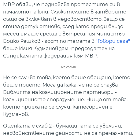
МВР обяви, че подновява протестите си в
началото на юни. Служителите в затворите
също се включват в недоволството. Защо се
стига дотук отново, след като преди близо
месец имаше среща с вътрешния министър
Бойко Рашков - гост по темата в
"Говори сега"
беше Илия Кузманов зам.-председател на
Синдикалната федерация към МВР.
Реклама
Не се случва това, което беше обещано, което
беше прието. Мога да кажа, че не се спазва
Библията на коалиционните партньори -
коалиционното споразумение. Нищо от това,
което приеха не се случи, категоричен е
Кузманов.
Оценката е слаб 2 - бумащината се увеличи,
несвойнствените дейности не са премахнати.