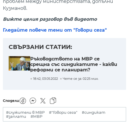
проблем между министерствата, допълни
Кузманов.
Вижте целия разговор във видеото
Гледайте повече теми от "Говори сега"
СВЪРЗАНИ СТАТИИ:
Ръководството на МВР се
срещна със синдикатите - какви
реформи се планират?
18:42, 03.05.2022
Чете се за: 02:25 мин.
Сподели
#служители в МВР
#"Говори сега"
#синдикат
#заплати
#МВР