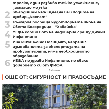
треска, един развива тежко усложнение,
засягащо мозъка
2
38-годишен мъж изчезна във водите на
язовир „Доспат“
3
България посреща чудотворната икона на
Света Богородица – "Хавайска"
4
УЕФА готви вот на недоверие срещу Джани
Инфантино
5
Ива Михайлова: Полицаят, направил
измерванията за експертизата на
прокуратурата, няма необходимото
образование
6
УЕФА поздрави Инфантино, но свали
доверието си от ФИФА
Реклама
ОЩЕ ОТ: СИГУРНОСТ И ПРАВОСЪДИЕ