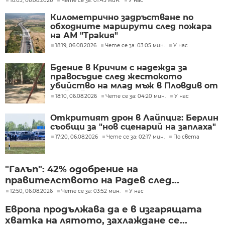
18:03, 06.08.2026
Чете се за: 01:45 мин.
У нас
Километрично задръстване по
обходните маршрути след пожара
на АМ "Тракия"
18:19, 06.08.2026
Чете се за: 03:05 мин.
У нас
Бдение в Кричим с надежда за
правосъдие след жестокото
убийство на млад мъж в Пловдив от
тийнейджъри
18:10, 06.08.2026
Чете се за: 04:20 мин.
У нас
Откритият дрон в Лайпциг: Берлин
съобщи за "нов сценарий на заплаха"
17:20, 06.08.2026
Чете се за: 02:17 мин.
По света
"Галъп": 42% одобрение на
правителството на Радев след...
12:50, 06.08.2026
Чете се за: 03:52 мин.
У нас
Европа продължава да е в изгарящата
хватка на лятото, захлаждане се...