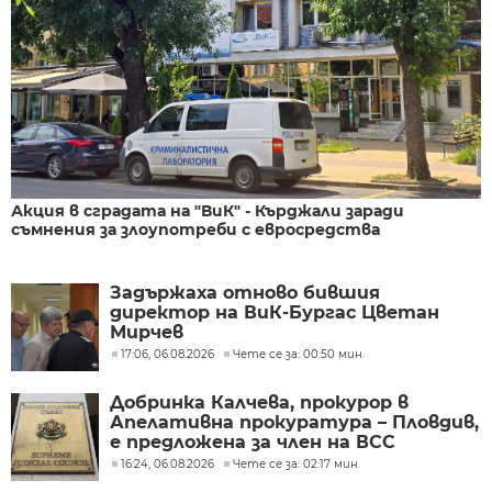
Акция в сградата на "ВиК" - Кърджали заради
съмнения за злоупотреби с евросредства
Задържаха отново бившия
директор на ВиК-Бургас Цветан
Мирчев
17:06, 06.08.2026
Чете се за: 00:50 мин.
Добринка Калчева, прокурор в
Апелативна прокуратура – Пловдив,
е предложена за член на ВСС
16:24, 06.08.2026
Чете се за: 02:17 мин.