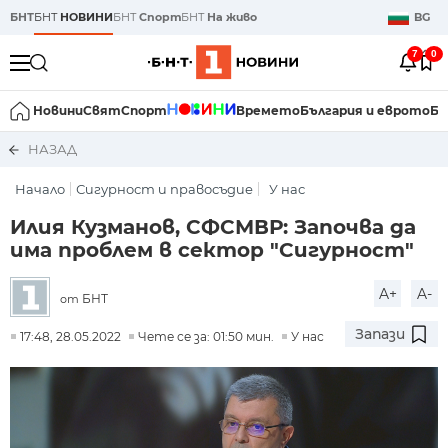
БНТ
БНТ
НОВИНИ
БНТ
Спорт
БНТ
На живо
BG
7
0
Новини
Свят
Спорт
Времето
България и еврото
Би
НАЗАД
Начало
Сигурност и правосъдие
У нас
Илия Кузманов, СФСМВР: Започва да
има проблем в сектор "Сигурност"
A+
A-
БНТ
от
Запази
17:48, 28.05.2022
Чете се за: 01:50 мин.
У нас