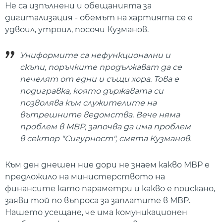
Не са изпълнени и обещанията за
дигитализация - обемът на хартията се е
удвоил, утроил, посочи Кузманов.
Униформите са нефункционални и
скъпи, поръчките продължават да се
печелят от едни и същи хора. Това е
подигравка, която държавата си
позволява към служителите на
вътрешните ведомства. Вече няма
проблем в МВР, започва да има проблем
в сектор "Сигурност", смята Кузманов.
Към ден днешен ние дори не знаем какво МВР е
предложило на министерството на
финансите като параметри и какво е поискано,
заяви той по въпроса за заплатите в МВР.
Нашето усещане, че има комуникационен