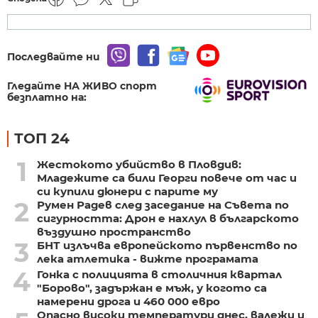
Последвайте ни
Гледайте НА ЖИВО спорт
безплатно на:
ТОП 24
1
Жестокото убийство в Пловдив:
Младежите са били Георги повече от час и
си купили дюнери с парите му
2
Румен Радев след заседание на Съвета по
сигурността: Дрон е нахлул в българското
въздушно пространство
3
БНТ излъчва европейското първенство по
лека атлетика - вижте програмата
4
Гонка с полицията в столичния квартал
"Борово", задържан е мъж, у когото са
намерени дрога и 460 000 евро
Опасно високи температури днес, валежи и