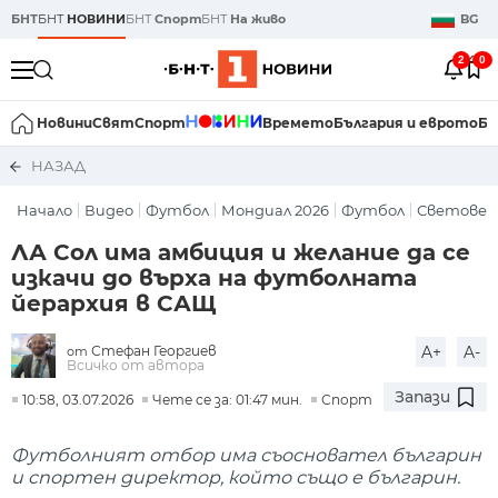
БНТ
БНТ
НОВИНИ
БНТ
Спорт
БНТ
На живо
BG
2
0
Новини
Свят
Спорт
Времето
България и еврото
Би
НАЗАД
Начало
Видео
Футбол
Мондиал 2026
Футбол
Световен
ЛА Сол има амбиция и желание да се
изкачи до върха на футболната
йерархия в САЩ
Стефан Георгиев
A+
A-
от
Всичко от автора
Запази
10:58, 03.07.2026
Чете се за: 01:47 мин.
Спорт
Футболният отбор има съосновател българин
и спортен директор, който също е българин.