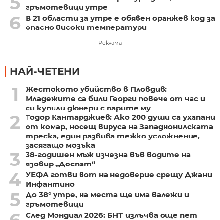
5
гръмотевици утре
6
В 21 области за утре е обявен оранжев код за
опасно високи температури
Реклама
НАЙ-ЧЕТЕНИ
1
Жестокото убийство в Пловдив:
Младежите са били Георги повече от час и
си купили дюнери с парите му
2
Тодор Кантарджиев: Ако 200 души са ухапани
от комар, носещ вируса на Западнонилската
треска, един развива тежко усложнение,
засягащо мозъка
3
38-годишен мъж изчезна във водите на
язовир „Доспат“
4
УЕФА готви вот на недоверие срещу Джани
Инфантино
5
До 38° утре, на места ще има валежи и
гръмотевици
След Мондиал 2026: БНТ излъчва още пет