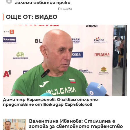
6
големи събития пряко
Реклама
ОЩЕ ОТ: ВИДЕО
Димитър Карамфилов: Очаквам отлично
представяне от Божидар Саръбоюков
Валентина Иванова: Стилияна е
готова за световното първенство