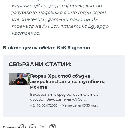
Играхме два поредни финала, които
загубихме, надяваме се, че този сезон
ще спечелим", допълни помощник-
треньор на ЛА Сол Атлетикс Едуардо
Кастеянос.
Вижте целия обект във видеото.
СВЪРЗАНИ СТАТИИ:
Георги Христов сбъдна
американската си футболна
мечта
Българинът е сред основателите и
съсобствениците на ЛА Сол...
21:40, 02.07.2026
Чете се за: 03:35 мин.
Сподели