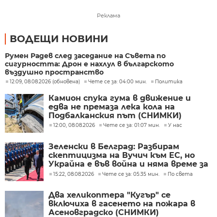
Реклама
ВОДЕЩИ НОВИНИ
Румен Радев след заседание на Съвета по
сигурността: Дрон е нахлул в българското
въздушно пространство
12:09, 08.08.2026 (обновена)
Чете се за: 04:00 мин.
Политика
Камион спука гума в движение и
едва не премаза лека кола на
Подбалканския път (СНИМКИ)
12:00, 08.08.2026
Чете се за: 01:07 мин.
У нас
Зеленски в Белград: Разбирам
скептицизма на Вучич към ЕС, но
Украйна е във война и няма време за
скептицизъм
15:22, 08.08.2026
Чете се за: 05:35 мин.
По света
Два хеликоптера "Кугър" се
включиха в гасенето на пожара в
Асеновградско (СНИМКИ)