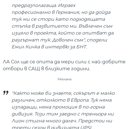
предразполагаща. Играех
професионално в Германия, но да дойда
тук ми се стори като подходящата
стъпка в развитието ми. Въвлечен съм
изцяло в проекта, който се опитват да
разгърнат тук. Доволен съм", сподели
Емил Кичка в интервю за БНТ.
ЛА Сол ще се опита да мери сили с най-добрите
отбори в САЩ в близките години.
Реклама
"Както може би знаете, сокърът е малко
различен, отколкото в Европа. Тук няма
изпадащи, няма промоция в по-горна
дивизия. Този тим заедно с треньора ни
Лион стигна много далеч. Предстои ни
трети сезон в дивизията UPSL .