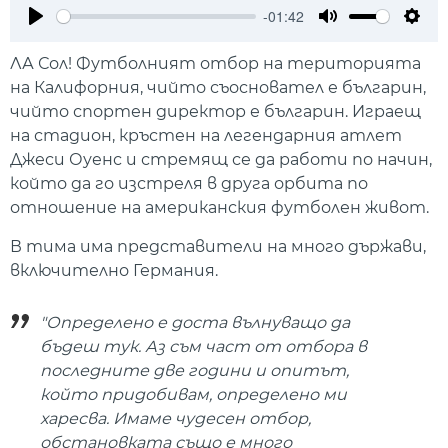
-01:42
Play
Mute
Setti
ЛА Сол! Футболният отбор на територията
на Калифорния, чийто съосновател е българин,
чийто спортен директор е българин. Играещ
на стадион, кръстен на легендарния атлет
Джеси Оуенс и стремящ се да работи по начин,
който да го изстреля в друга орбита по
отношение на американския футболен живот.
В тима има представители на много държави,
включително Германия.
"Определено е доста вълнуващо да
бъдеш тук. Аз съм част от отбора в
последните две години и опитът,
който придобивам, определено ми
харесва. Имаме чудесен отбор,
обстановката също е много