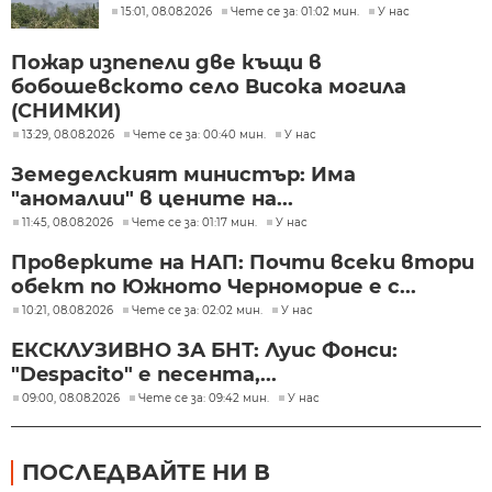
15:01, 08.08.2026
Чете се за: 01:02 мин.
У нас
Пожар изпепели две къщи в
бобошевското село Висока могила
(СНИМКИ)
13:29, 08.08.2026
Чете се за: 00:40 мин.
У нас
Земеделският министър: Има
"аномалии" в цените на...
11:45, 08.08.2026
Чете се за: 01:17 мин.
У нас
Проверките на НАП: Почти всеки втори
обект по Южното Черноморие е с...
10:21, 08.08.2026
Чете се за: 02:02 мин.
У нас
ЕКСКЛУЗИВНО ЗА БНТ: Луис Фонси:
"Despacito" е песента,...
09:00, 08.08.2026
Чете се за: 09:42 мин.
У нас
ПОСЛЕДВАЙТЕ НИ В