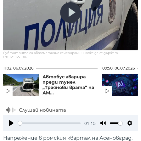
Субтитрите са автоматично генерирани и може да съдържат
неточности.
11:02, 06.07.2026
09:50, 06.07.2026
Автобус аварира
преди тунел
„Траянови врата“ на
АМ...
Слушай новината
-01:15
Play
Mute
Setti
Напрежение в ромския квартал на Асеновград.