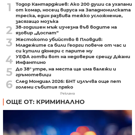
1
Тодор Кантарджиев: Ако 200 души са ухапани
от комар, носещ вируса на Западнонилската
треска, един развива тежко усложнение,
засягащо мозъка
2
38-годишен мъж изчезна във водите на
язовир „Доспат“
3
Жестокото убийство в Пловдив:
Младежите са били Георги повече от час и
си купили дюнери с парите му
4
УЕФА готви вот на недоверие срещу Джани
Инфантино
5
До 38° утре, на места ще има валежи и
гръмотевици
6
След Мондиал 2026: БНТ излъчва още пет
големи събития пряко
Реклама
ОЩЕ ОТ: КРИМИНАЛНО