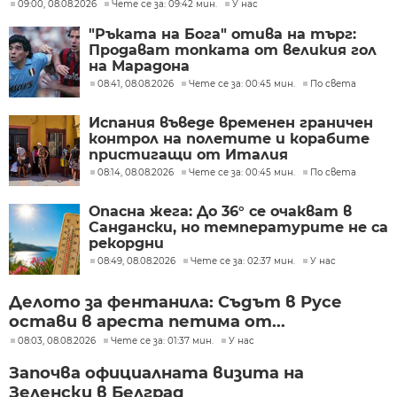
09:00, 08.08.2026
Чете се за: 09:42 мин.
У нас
"Ръката на Бога" отива на търг:
Продават топката от великия гол
на Марадона
08:41, 08.08.2026
Чете се за: 00:45 мин.
По света
Испания въведе временен граничен
контрол на полетите и корабите
пристигащи от Италия
08:14, 08.08.2026
Чете се за: 00:45 мин.
По света
Опасна жега: До 36° се очакват в
Сандански, но температурите не са
рекордни
08:49, 08.08.2026
Чете се за: 02:37 мин.
У нас
Делото за фентанила: Съдът в Русе
остави в ареста петима от...
08:03, 08.08.2026
Чете се за: 01:37 мин.
У нас
Започва официалната визита на
Зеленски в Белград