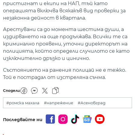
пристигнат и екипи на НАП, тъй като
операцията включва всякакъв вид проверки за
незаконна дейност в квартала.
Арестувани са до момента шестима души, а
издирването на още продължава. Всички те са
криминално проявени, уточни директорът на
полицията, който определи случилото се като
изключително дръзко и цинично.
Състоянието на ранения полицай не е тежко.
Той е пострадал от изстреляна съчма.
Сподели
#ромска махала
#напрежение
#Асеновград
Последвайте ни