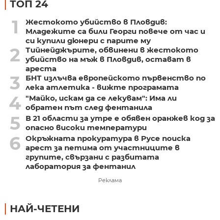
ТОП 24
1
Жестокото убийство в Пловдив:
Младежите са били Георги повече от час и
си купили дюнери с парите му
2
Тийнейджърите, обвинени в жестокото
убийство на мъж в Пловдив, остават в
ареста
3
БНТ излъчва европейското първенство по
лека атлетика - вижте програмата
4
"Майко, искам да се лекувам": Има ли
обратен път след фентанила
5
В 21 области за утре е обявен оранжев код за
опасно високи температури
6
Окръжната прокуратура в Русе поиска
арест за петима от участниците в
групите, свързани с разбитата
лаборатория за фентанил
Реклама
НАЙ-ЧЕТЕНИ