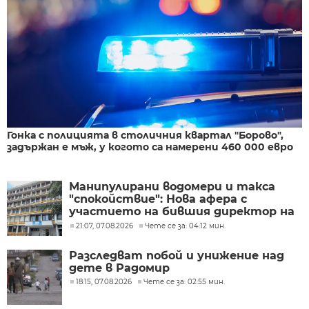
Гонка с полицията в столичния квартал "Борово",
задържан е мъж, у когото са намерени 460 000 евро
Манипулирани водомери и такса
"спокойствие": Нова афера с
участието на бившия директор на
"ВиК - Бургас"
21:07, 07.08.2026
Чете се за: 04:12 мин.
Разследват побой и унижение над
дете в Радомир
18:15, 07.08.2026
Чете се за: 02:55 мин.