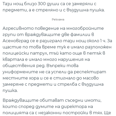
Тази нощ близо 300 души са се замеряли с
предмети, а е стреляно и с въздушна пушка.
Реклама
Агресивното поведение на многобройните
групи от враждуващите две фамилии в
Асеновград се е разиграло тази нощ около 1 ч. За
щастие по това време тук е имало разположен
полицейски патрул, тъй като още в петък в
квартала е имало много нарушения на
обществения ред. Въпреки това
униформените не са успели да респектират
местните хора и се е стигнало до масово
замеряне с предмети и стрелба с въздушна
пушка.
Враждуващите обитават съседни имоти,
които според думите на директора на
полицията са с незаконни постройки в тях. Ще