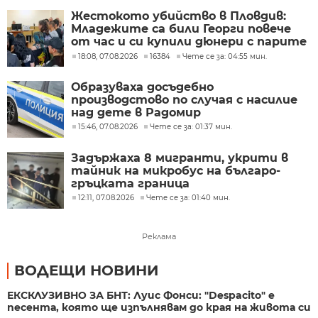
Жестокото убийство в Пловдив:
Младежите са били Георги повече
от час и си купили дюнери с парите
му
18:08, 07.08.2026
16384
Чете се за: 04:55 мин.
Образуваха досъдебно
производстово по случая с насилие
над дете в Радомир
15:46, 07.08.2026
Чете се за: 01:37 мин.
Задържаха 8 мигранти, укрити в
тайник на микробус на българо-
гръцката граница
12:11, 07.08.2026
Чете се за: 01:40 мин.
Реклама
ВОДЕЩИ НОВИНИ
ЕКСКЛУЗИВНО ЗА БНТ: Луис Фонси: "Despacito" е
песента, която ще изпълнявам до края на живота си