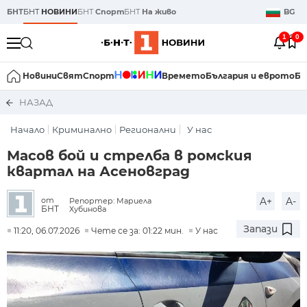
БНТ
БНТ
НОВИНИ
БНТ
Спорт
БНТ
На живо
BG
1
0
Новини
Свят
Спорт
Времето
България и еврото
Би
НАЗАД
Начало
Криминално
Регионални
У нас
Масов бой и стрелба в ромския
квартал на Асеновград
A+
A-
от
Репортер: Мариела
БНТ
Хубинова
Запази
11:20, 06.07.2026
Чете се за: 01:22 мин.
У нас