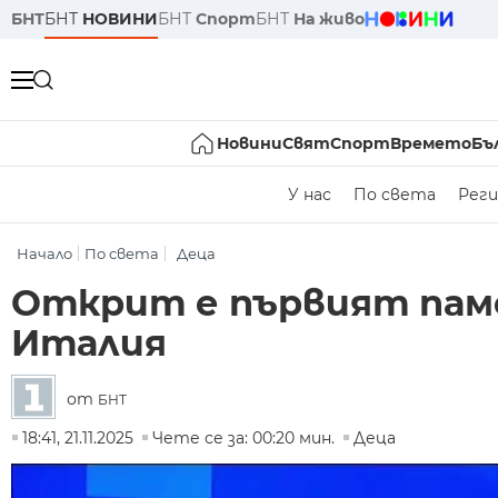
БНТ
БНТ
НОВИНИ
БНТ
Спорт
БНТ
На живо
Новини
Свят
Спорт
Времето
Бъ
У нас
По света
Реги
Начало
По света
Деца
Открит е първият паме
Италия
от
БНТ
18:41, 21.11.2025
Чете се за: 00:20 мин.
Деца