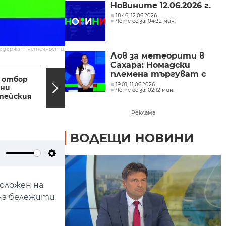
Новините 12.06.2026 г.
18:46, 12.06.2026
Чете се за: 04:32 мин.
съдържат неточности.
Лов за метеорити в
Сахара: Номадски
18:39, 21.11.2025
18:38,
племена търгуват с
 отбор
Грейна елхата в
късчета космически
19:01, 11.06.2026
ени
Благоевград
Чете се за: 02:12 мин.
скали
опейския
Реклама
ВОДЕЩИ НОВИНИ
ute
Settings
оложен на
 на бележити