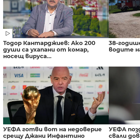
Тодор Кантарджиев: Ако 200
38-годиш
души са ухапани от комар,
водите н
носещ вируса...
УЕФА готви вот на недоверие
УЕФА поз
срещу Джани Инфантино
свали до