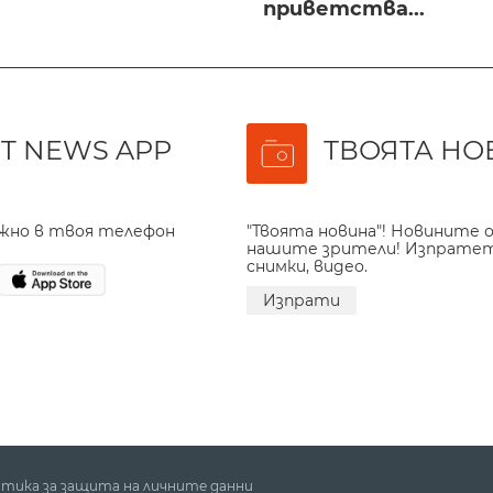
приветства...
T NEWS APP
ТВОЯТА НО
ажно в твоя телефон
"Твоята новина"! Новините о
нашите зрители! Изпрате
снимки, видео.
Изпрати
тика за защита на личните данни