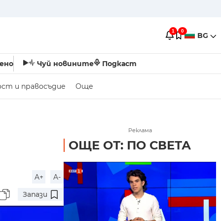
1
0
BG
ено
Чуй новините
Подкаст
ост и правосъдие
Още
Реклама
ОЩЕ ОТ: ПО СВЕТА
A+
A-
Запази