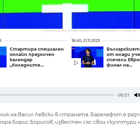
Субтитрите са автоматично генерирани и може да 
5
18:40, 21.11.2025
Стартира специален
Българският
онлайн празничен
от млади уч
календар
спечели Евр
„Коледните...
финал на...
-00:21
M
ик на Васил Левски в страната. Барелефът е разп
тора Борис Борисов, известен със свои скулптури