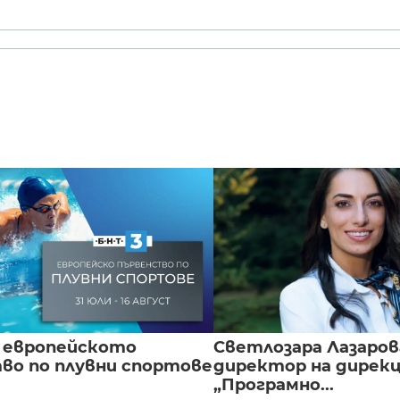
 европейското
Светлозара Лазаров
во по плувни спортове
директор на дирек
„Програмно...