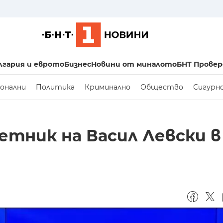
лгария и еврото
Бизнес
Новини от миналото
БНТ Провер
онални
Политика
Криминално
Общество
Сигурн
тник на Васил Левски в