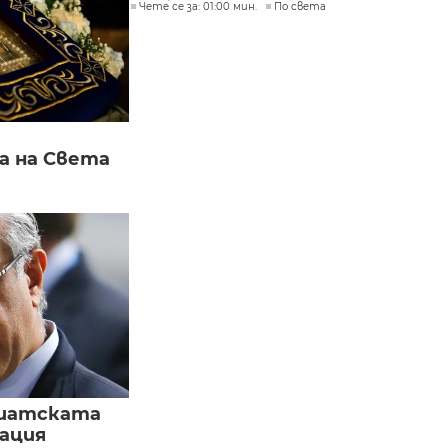
Чете се за: 01:00 мин.
По света
а на Света
зиатската
ация