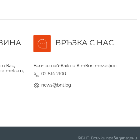
ВИНА
ВРЪЗКА С НАС
т вас,
Всичко най-важно в твоя телефон
те текст,
02 814 2100
news@bnt.bg
©БНТ. Всички права запазени