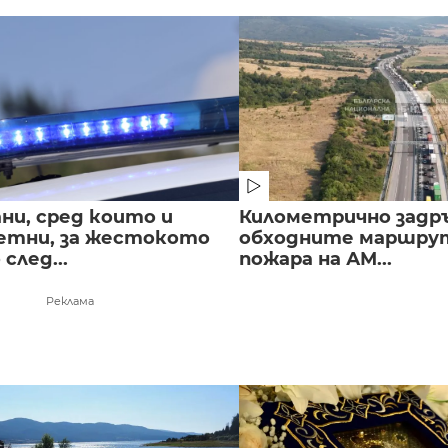
ни, сред които и
Километрично задр
етни, за жестокото
обходните маршрут
след...
пожара на АМ...
Реклама