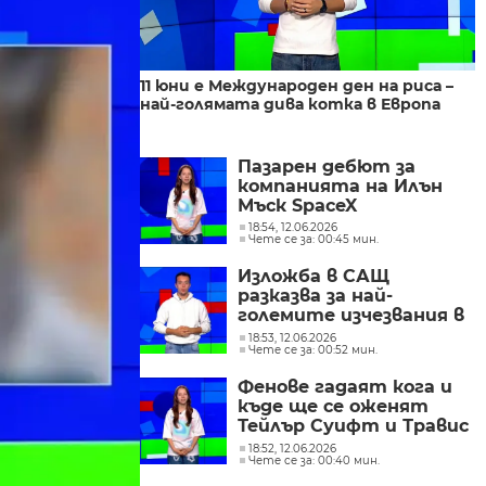
11 юни е Международен ден на риса –
най-голямата дива котка в Европа
Пазарен дебют за
компанията на Илън
Мъск SpaceX
18:54, 12.06.2026
Чете се за: 00:45 мин.
Изложба в САЩ
разказва за най-
големите изчезвания в
историята на Земята
18:53, 12.06.2026
Чете се за: 00:52 мин.
Фенове гадаят кога и
къде ще се оженят
Тейлър Суифт и Травис
Келси
18:52, 12.06.2026
Чете се за: 00:40 мин.