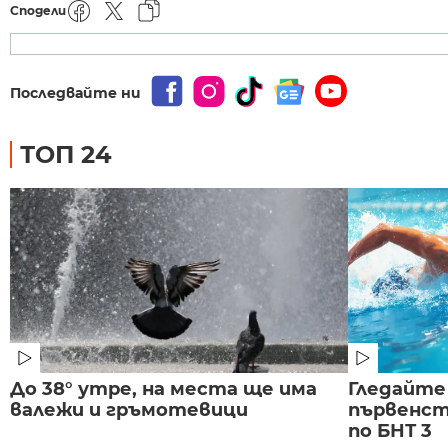
Сподели
Последвайте ни
ТОП 24
До 38° утре, на места ще има
Гледайте
валежи и гръмотевици
първенст
по БНТ 3