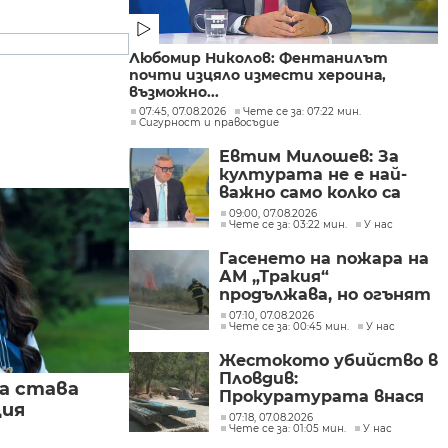
Любомир Николов: Фентанилът
почти изцяло измести хероина,
възможно...
07:45, 07.08.2026
Чете се за: 07:22 мин.
Сигурност и правосъдие
Евтим Милошев: За
културата не е най-
важно само колко са
парите, а да се
09:00, 07.08.2026
Чете се за: 03:22 мин.
У нас
изплащат навреме
Гасенето на пожара на
АМ „Тракия“
продължава, но огънят
е локализиран
07:10, 07.08.2026
Чете се за: 00:45 мин.
У нас
Жестокото убийство в
Пловдив:
а става
Прокуратурата внася
ция
искане „задържане под
07:18, 07.08.2026
Чете се за: 01:05 мин.
У нас
стража“