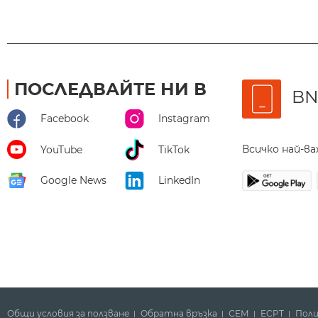
ПОСЛЕДВАЙТЕ НИ В
BN
Facebook
Instagram
Всичко най-в
YouTube
TikTok
Google News
LinkedIn
Общи условия за ползване
Обратна връзка
СЕМ
ECPT
Поли