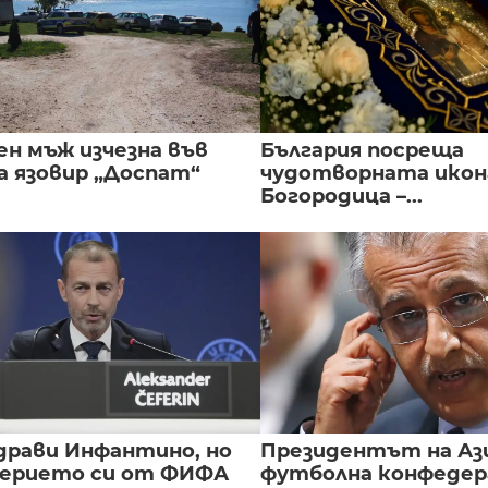
ен мъж изчезна във
България посреща
а язовир „Доспат“
чудотворната икон
Богородица –...
драви Инфантино, но
Президентът на А
верието си от ФИФА
футболна конфедер