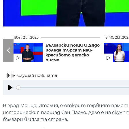
18:41, 21.11.2025
18:40, 21.11.202
Български пощи и Дядо
Коледа търсят най-
красивото детско
писмо
Слушай новината
Play
В град Монца, Италия, е открит първият паметн
историческия площад Сан Паоло. Дело е на скулп
българи в цялата страна.