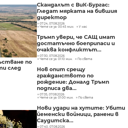
Скандалът с ВиК-Бургас:
Гледат мярката на бившия
директор
07:24, 07.08.2026
Чете се за: 00:45 мин.
У нас
Тръмп увери, че САЩ имат
достатъчно боеприпаси и
очаква конфликтът...
07:30, 07.08.2026
Чете се за: 01:10 мин.
По света
ъстване по
и след
Нов опит срещу
гражданството по
рождение: Доналд Тръмп
подписа два...
07:35, 07.08.2026
Чете се за: 01:00 мин.
По света
Нови удари на хутите: Убити
йеменски войници, ранени в
Саудитска...
07:40, 07.08.2026