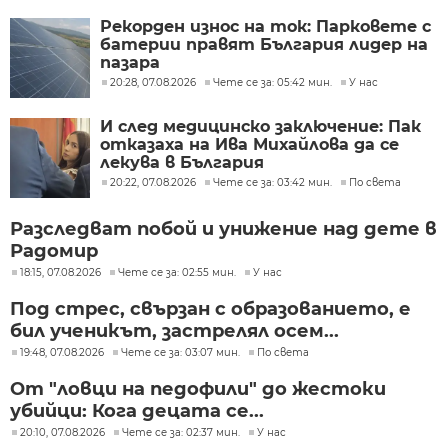
Рекорден износ на ток: Парковете с
батерии правят България лидер на
пазара
20:28, 07.08.2026
Чете се за: 05:42 мин.
У нас
И след медицинско заключение: Пак
отказаха на Ива Михайлова да се
лекува в България
20:22, 07.08.2026
Чете се за: 03:42 мин.
По света
Разследват побой и унижение над дете в
Радомир
18:15, 07.08.2026
Чете се за: 02:55 мин.
У нас
Под стрес, свързан с образованието, е
бил ученикът, застрелял осем...
19:48, 07.08.2026
Чете се за: 03:07 мин.
По света
От "ловци на педофили" до жестоки
убийци: Кога децата се...
20:10, 07.08.2026
Чете се за: 02:37 мин.
У нас