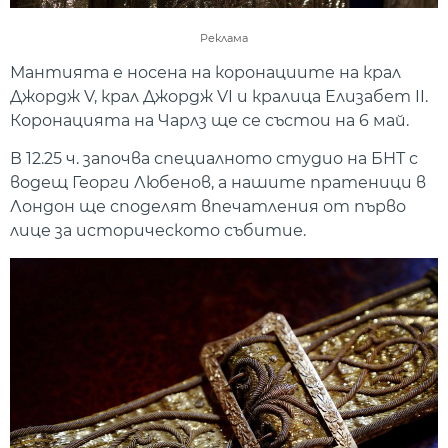
Реклама
Мантията е носена на коронациите на крал
Джордж V, крал Джордж VI и кралица Елизабет II.
Коронацията на Чарлз ще се състои на 6 май.
В 12.25 ч. започва специалното студио на БНТ с
водещ Георги Любенов, а нашите пратеници в
Лондон ще споделят впечатления от първо
лице за историческото събитие.