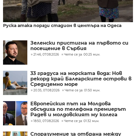
Руска атака порази стадион в центъра на Одеса
Зеленски пристигна на първото си
посещение в Сърбия
21:46, 07.08.2026
Чете се за: 00:25 мин.
33 градуса на морската вода: Нов
рекорд край Балеарските острови в
Средиземно море
20:35, 07.08.2026
Чете се за: 01:50 мин.
Европейския път на Молдова
обсъдиха по телефона премиерът
Радев и молдовският му колега
Тофан
18:50, 07.08.2026
Чете се за: 01:32 мин.
Споразумение за отбрана между