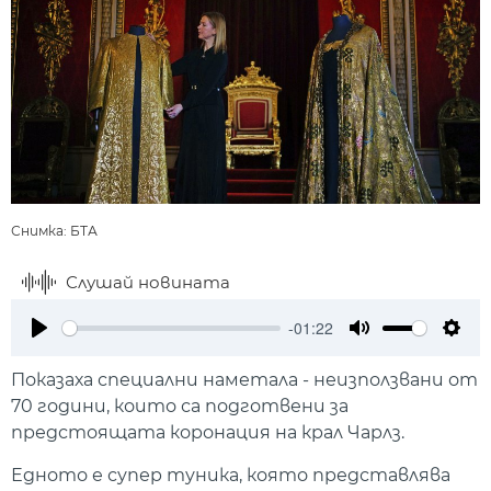
Снимка: БТА
Слушай новината
-01:22
Play
Mute
Setti
Показаха специални наметала - неизползвани от
70 години, които са подготвени за
предстоящата коронация на крал Чарлз.
Едното е супер туника, която представлява