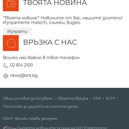
ТВОЯТА НОВИНА
"Твоята новина"! Новините от вас, нашите зрители!
Изпратете текст, снимки, видео.
Изпрати
ВРЪЗКА С НАС
Всичко най-важно в твоя телефон
02 814 2100
news@bnt.bg
Общи условия за ползване
Обратна връзка
СЕМ
ECPT
Политика за защита на личните данни
©БНТ. Всички права запазени
Гледайте новините за деня на БНТ в Метрото