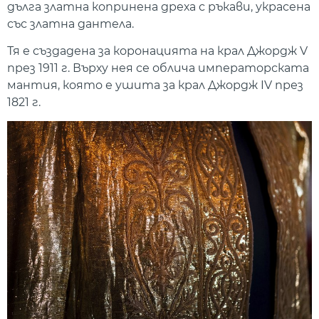
дълга златна копринена дреха с ръкави, украсена
със златна дантела.
Тя е създадена за коронацията на крал Джордж V
през 1911 г. Върху нея се облича императорската
мантия, която е ушита за крал Джордж IV през
1821 г.