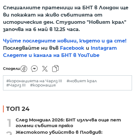
Специалните пратеници на БНТ в Лондон ще
ви покажат на живо събитията от
историческия ден. Студиото "Новият крал"
започва на 6 май в 12.25 часа.
Чуйте последните новини, където и да сте!
Последвайте ни във
Facebook
и
Instagram
Следете и канала на БНТ в YouTube
Сподели
#коронацията на Чарлз III
#новият крал
#Чарлз III
#коронация
ТОП 24
1
След Мондиал 2026: БНТ излъчва още пет
големи събития пряко
Жестокото убийство в Пловдив: