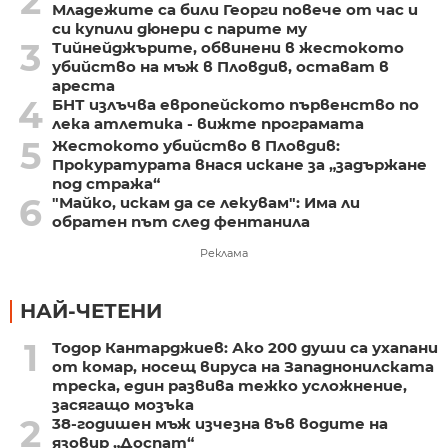
2
Младежите са били Георги повече от час и
си купили дюнери с парите му
3
Тийнейджърите, обвинени в жестокото
убийство на мъж в Пловдив, остават в
ареста
4
БНТ излъчва европейското първенство по
лека атлетика - вижте програмата
5
Жестокото убийство в Пловдив:
Прокуратурата внася искане за „задържане
под стража“
6
"Майко, искам да се лекувам": Има ли
обратен път след фентанила
Реклама
НАЙ-ЧЕТЕНИ
1
Тодор Кантарджиев: Ако 200 души са ухапани
от комар, носещ вируса на Западнонилската
треска, един развива тежко усложнение,
засягащо мозъка
2
38-годишен мъж изчезна във водите на
язовир „Доспат“