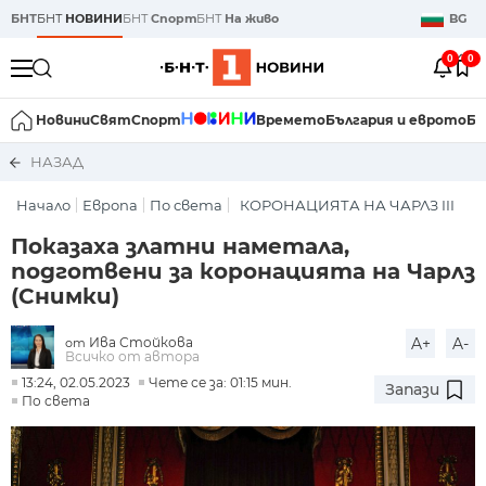
БНТ
БНТ
НОВИНИ
БНТ
Спорт
БНТ
На живо
BG
0
0
Новини
Свят
Спорт
Времето
България и еврото
Би
НАЗАД
Начало
Европа
По света
КОРОНАЦИЯТА НА ЧАРЛЗ III
Показаха златни наметала,
подготвени за коронацията на Чарлз
(Снимки)
Ива Стойкова
A+
A-
от
Всичко от автора
13:24, 02.05.2023
Чете се за: 01:15 мин.
Запази
По света