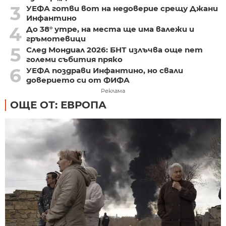
3
УЕФА готви вот на недоверие срещу Джани
Инфантино
4
До 38° утре, на места ще има валежи и
гръмотевици
5
След Мондиал 2026: БНТ излъчва още пет
големи събития пряко
6
УЕФА поздрави Инфантино, но свали
доверието си от ФИФА
Реклама
ОЩЕ ОТ: ЕВРОПА