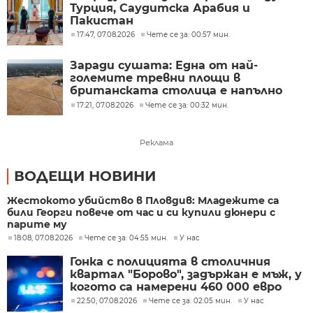
Турция, Саудитска Арабия и
Пакистан
17:47, 07.08.2026
Чете се за: 00:57 мин.
Заради сушата: Една от най-
големите тревни площи в
британската столица е напълно
изгоряла
17:21, 07.08.2026
Чете се за: 00:32 мин.
Реклама
ВОДЕЩИ НОВИНИ
Жестокото убийство в Пловдив: Младежите са
били Георги повече от час и си купили дюнери с
парите му
18:08, 07.08.2026
Чете се за: 04:55 мин.
У нас
Гонка с полицията в столичния
квартал "Борово", задържан е мъж, у
когото са намерени 460 000 евро
22:50, 07.08.2026
Чете се за: 02:05 мин.
У нас