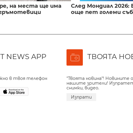
ре, на места ще има
След Мондиал 2026: 
 гръмотевици
още пет големи съ
T NEWS APP
ТВОЯТА НО
ажно в твоя телефон
"Твоята новина"! Новините о
нашите зрители! Изпрате
снимки, видео.
Изпрати