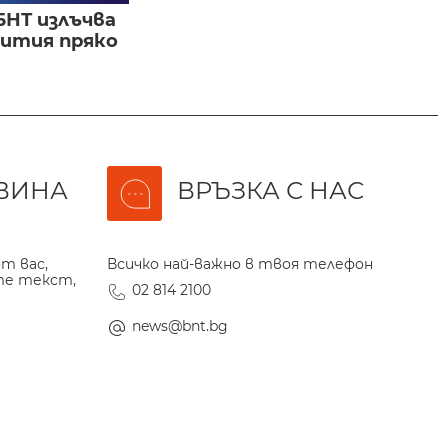
БНТ излъчва
бития пряко
ВИНА
ВРЪЗКА С НАС
т вас,
Всичко най-важно в твоя телефон
те текст,
02 814 2100
news@bnt.bg