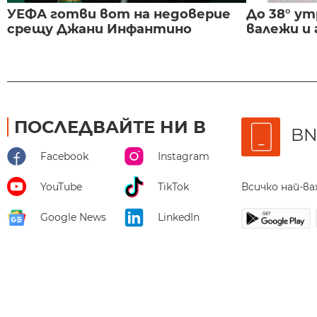
УЕФА готви вот на недоверие
До 38° ут
срещу Джани Инфантино
валежи и
ПОСЛЕДВАЙТЕ НИ В
BN
Facebook
Instagram
Всичко най-в
YouTube
TikTok
Google News
LinkedIn