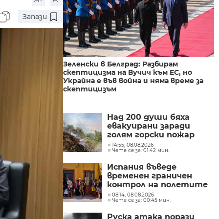
Запази
Зеленски в Белград: Разбирам
скептицизма на Вучич към ЕС, но
Украйна е във война и няма време за
скептицизъм
Над 200 души бяха
евакуирани заради
голям горски пожар
край езерото Гарда в
14:55, 08.08.2026
Чете се за: 01:42 мин.
Северна Италия
Испания въведе
временен граничен
контрол на полетите
и корабите
08:14, 08.08.2026
Чете се за: 00:45 мин.
пристигащи от
Италия
Руска атака порази