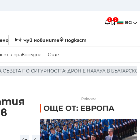
2
0
BG
ено
Чуй новините
Подкаст
ост и правосъдие
Още
ТТА: ДРОН Е НАХЛУЛ В БЪЛГАРСКОТО ВЪЗДУШНО ПРОСТРА
атия
Реклама
ОЩЕ ОТ: ЕВРОПА
 в
A+
A-