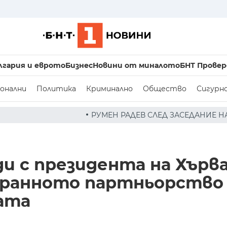
лгария и еврото
Бизнес
Новини от миналото
БНТ Провер
онални
Политика
Криминално
Общество
Сигурн
РУМЕН РАДЕВ СЛЕД ЗАСЕДАНИЕ НА СЪВЕТА ПО СИГУРНОС
и с президента на Хърв
транното партньорство
ата