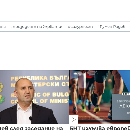
ана
#президент на Хърватия
#сигурност
#Румен Радев
ев след заседание на
БНТ излъчва европе