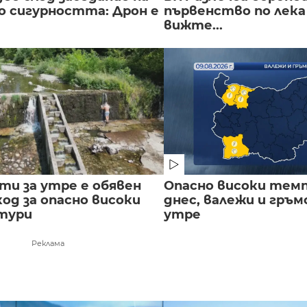
о сигурността: Дрон е
първенство по лека
вижте...
сти за утре е обявен
Опасно високи тем
од за опасно високи
днес, валежи и гръ
тури
утре
Реклама