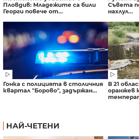
Пловдив: Младежите са били
Съвета п
Георги повече от...
нахлул...
Гонка с полицията в столичния
В 21 обла
квартал "Борово", задържан...
оранжев к
темпера
НАЙ-ЧЕТЕНИ