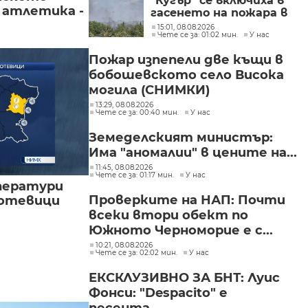
"Кугър" се включиха в
 атлетика -
гасенето на пожара в
Асеновградско
15:01, 08.08.2026
Чете се за: 01:02 мин.
У нас
(СНИМКИ)
Пожар изпепели две къщи в
бобошевското село Висока
могила (СНИМКИ)
13:29, 08.08.2026
Чете се за: 00:40 мин.
У нас
Земеделският министър:
Има "аномалии" в цените на...
11:45, 08.08.2026
Чете се за: 01:17 мин.
У нас
ператури
Проверките на НАП: Почти
мотевици
всеки втори обект по
Южното Черноморие е с...
10:21, 08.08.2026
Чете се за: 02:02 мин.
У нас
ЕКСКЛУЗИВНО ЗА БНТ: Луис
Фонси: "Despacito" е