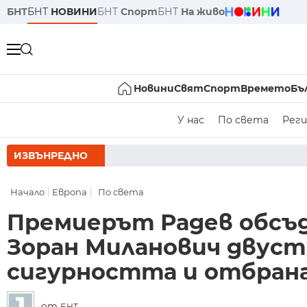
БНТ
БНТ
НОВИНИ
БНТ
Спорт
БНТ
На живо
Новини
Свят
Спорт
Времето
Бъ
У нас
По света
Реги
ИЗВЪНРЕДНО
Начало
Европа
По света
Премиерът Радев обсъд
Зоран Миланович двус
сигурността и отбран
от
БНТ