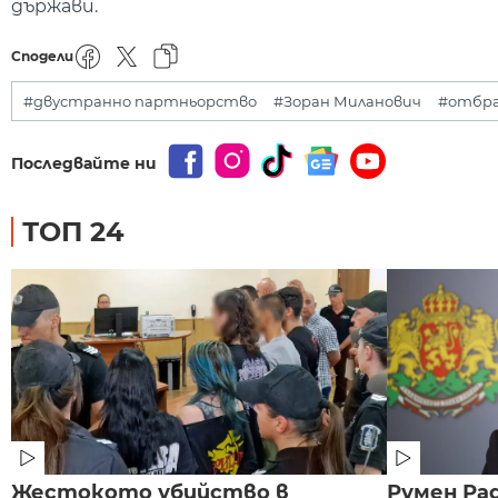
държави.
Сподели
#двустранно партньорство
#Зоран Миланович
#отбр
Последвайте ни
ТОП 24
Жестокото убийство в
Румен Рад