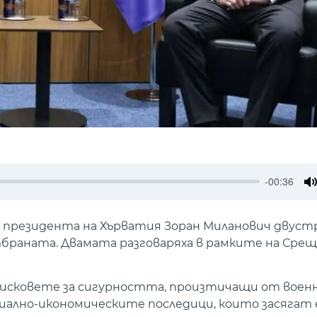
-00:36
M
 президента на Хърватия Зоран Миланович двус
раната. Двамата разговаряха в рамките на Срещ
 рисковете за сигурността, произтичащи от вое
оциално-икономическите последици, които засяга