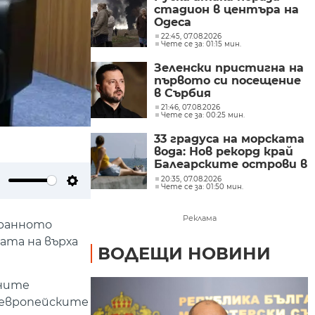
стадион в центъра на
Одеса
22:45, 07.08.2026
Чете се за: 01:15 мин.
Зеленски пристигна на
първото си посещение
в Сърбия
21:46, 07.08.2026
Чете се за: 00:25 мин.
33 градуса на морската
вода: Нов рекорд край
Балеарските острови в
Средиземно море
20:35, 07.08.2026
Чете се за: 01:50 мин.
ute
Settings
Реклама
транното
ата на върха
ВОДЕЩИ НОВИНИ
нните
т европейските