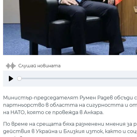
Слушай новината
Play
Министър-председателят Румен Радев обсъди с
партньорство в областта на сигурността и отб
на НАТО, която се провежда в Анкара.
По време на срещата бяха разменени мнения за
действия в Украйна и Близкия изток, както и с