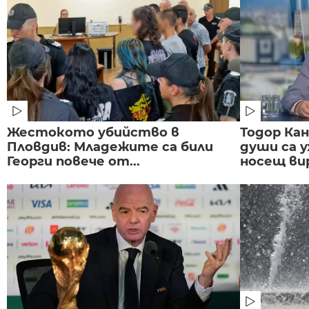
Жестокото убийство в
Тодор Ка
Пловдив: Младежите са били
души са у
Георги повече от...
носещ вир