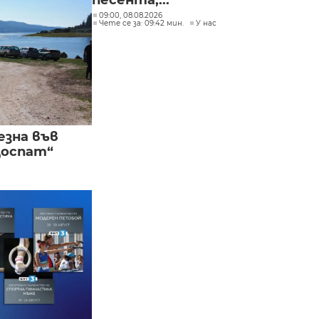
песента,...
09:00, 08.08.2026
Чете се за: 09:42 мин.
У нас
езна във
Доспат“