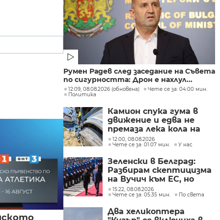
Румен Радев след заседание на Съвета
по сигурността: Дрон е нахлул...
12:09, 08.08.2026 (обновена)
Чете се за: 04:00 мин.
Политика
Камион спука гума в
движение и едва не
премаза лека кола на
Подбалканския път
12:00, 08.08.2026
Чете се за: 01:07 мин.
У нас
(СНИМКИ)
Зеленски в Белград:
Разбирам скептицизма
на Вучич към ЕС, но
Украйна е във война и
15:22, 08.08.2026
Чете се за: 05:35 мин.
По света
няма време за
скептицизъм
Два хеликоптера
йското