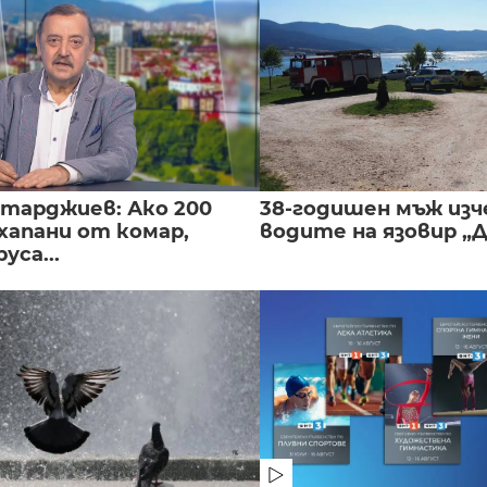
нтарджиев: Ако 200
38-годишен мъж изч
хапани от комар,
водите на язовир „
уса...