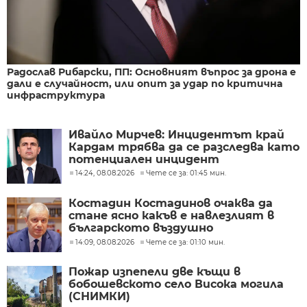
Радослав Рибарски, ПП: Основният въпрос за дрона е
дали е случайност, или опит за удар по критична
инфраструктура
Ивайло Мирчев: Инцидентът край
Кардам трябва да се разследва като
потенциален инцидент
14:24, 08.08.2026
Чете се за: 01:45 мин.
Костадин Костадинов очаква да
стане ясно какъв е навлезлият в
българското въздушно
пространство дрон
14:09, 08.08.2026
Чете се за: 01:10 мин.
Пожар изпепели две къщи в
бобошевското село Висока могила
(СНИМКИ)