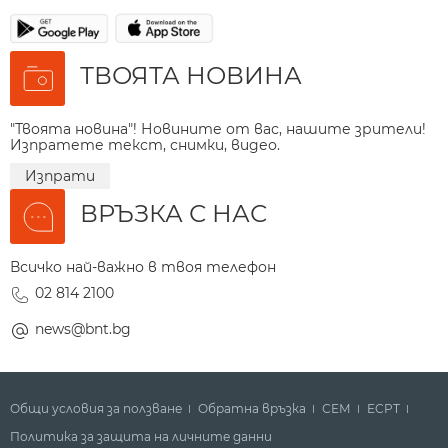
ТВОЯТА НОВИНА
"Твоята новина"! Новините от вас, нашите зрители!
Изпратете текст, снимки, видео.
Изпрати
ВРЪЗКА С НАС
Всичко най-важно в твоя телефон
02 814 2100
news@bnt.bg
Общи условия за ползване
Обратна връзка
СЕМ
ECPT
Политика за защита на личните данни