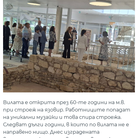
Вилата е открита през 60-те години на м.в.
при строеж на язовир. Работниците попадат
на уникални музайки и това спира строежа.
Следват дълги години, в които по вилата не е
направено нищо. Днес изградената