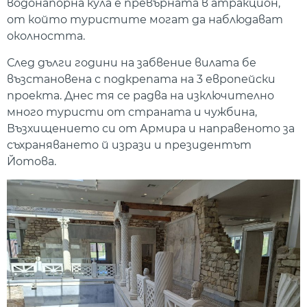
водонапорна кула е превърната в атракцион,
от който туристите могат да наблюдават
околността.
След дълги години на забвение вилата бе
възстановена с подкрепата на 3 европейски
проекта. Днес тя се радва на изключително
много туристи от страната и чужбина,
Възхищението си от Армира и направеното за
съхраняването й изрази и президентът
Йотова.