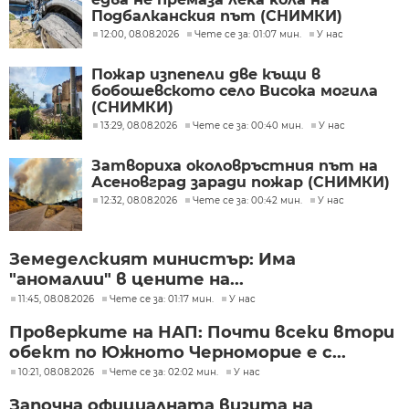
Подбалканския път (СНИМКИ)
12:00, 08.08.2026
Чете се за: 01:07 мин.
У нас
Пожар изпепели две къщи в
бобошевското село Висока могила
(СНИМКИ)
13:29, 08.08.2026
Чете се за: 00:40 мин.
У нас
Затвориха околовръстния път на
Асеновград заради пожар (СНИМКИ)
12:32, 08.08.2026
Чете се за: 00:42 мин.
У нас
Земеделският министър: Има
"аномалии" в цените на...
11:45, 08.08.2026
Чете се за: 01:17 мин.
У нас
Проверките на НАП: Почти всеки втори
обект по Южното Черноморие е с...
10:21, 08.08.2026
Чете се за: 02:02 мин.
У нас
Започна официалната визита на