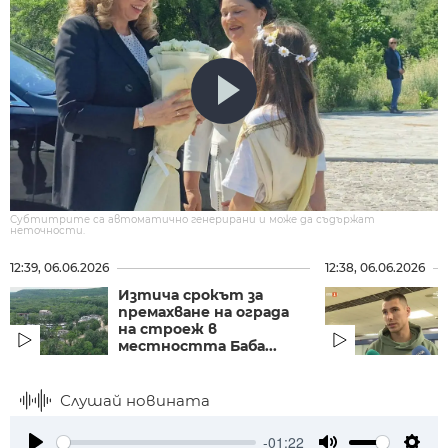
Субтитрите са автоматично генерирани и може да съдържат
неточности.
12:39, 06.06.2026
12:38, 06.06.2026
Изтича срокът за
премахване на ограда
на строеж в
местността Баба...
Слушай новината
-01:22