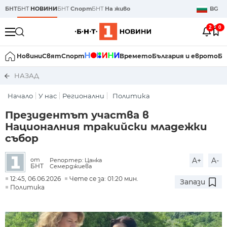
БНТ
БНТ
НОВИНИ
БНТ
Спорт
БНТ
На живо
BG
2
0
Новини
Свят
Спорт
Времето
България и еврото
Би
НАЗАД
Начало
У нас
Регионални
Политика
Президентът участва в
Националния тракийски младежки
събор
A+
A-
от
Репортер: Цанка
БНТ
Семерджиева
12:45, 06.06.2026
Чете се за: 01:20 мин.
Запази
Политика