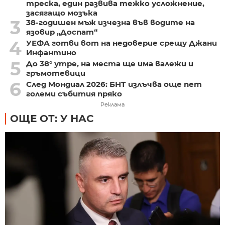
треска, един развива тежко усложнение,
засягащо мозъка
3
38-годишен мъж изчезна във водите на
язовир „Доспат“
4
УЕФА готви вот на недоверие срещу Джани
Инфантино
5
До 38° утре, на места ще има валежи и
гръмотевици
6
След Мондиал 2026: БНТ излъчва още пет
големи събития пряко
Реклама
ОЩЕ ОТ: У НАС