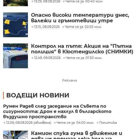
13:29, 08.08.2026
Чете се за: 00:40 мин.
Опасно високи температури днес,
валежи и гръмотевици утре
13:15, 08.08.2026
Чете се за: 02:05 мин.
Контрол на пътя: Акция на "Пътна
полиция" в Кюстендилско (СНИМКИ)
12:49, 08.08.2026
Чете се за: 01:50 мин.
Реклама
ВОДЕЩИ НОВИНИ
Румен Радев след заседание на Съвета по
сигурността: Дрон е нахлул в българското
въздушно пространство
12:09, 08.08.2026 (обновена)
Чете се за: 04:00 мин.
Политика
Камион спука гума в движение и
едва не премаза лека кола на