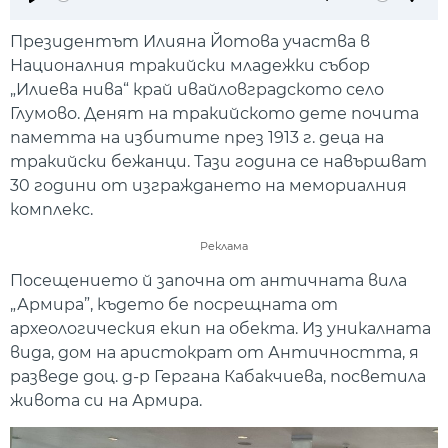
Play
Mute
Setti
Президентът Илияна Йотова участва в
Националния тракийски младежки събор
„Илиева нива“ край ивайловградското село
Глумово. Денят на тракийското дете почита
паметта на избитите през 1913 г. деца на
тракийски бежанци. Тази година се навършват
30 години от изграждането на мемориалния
комплекс.
Реклама
Посещението й започна от античната вила
„Армира”, където бе посрещната от
археологическия екип на обекта. Из уникалната
вида, дом на аристократ от Античността, я
разведе доц. д-р Гергана Кабакчиева, посветила
живота си на Армира.