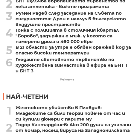
2
БНТ излъчва европейското първенство по
лека атлетика - вижте програмата
3
Румен Радев след заседание на Съвета по
сигурността: Дрон е нахлул в българското
въздушно пространство
4
Гонка с полицията в столичния квартал
"Борово", задържан е мъж, у когото са
намерени дрога и 460 000 евро
5
В 21 области за утре е обявен оранжев код за
опасно високи температури
6
Гледайте световното първенство по
художествена гимнастика в ефира на БНТ 1
и БНТ 3
Реклама
НАЙ-ЧЕТЕНИ
1
Жестокото убийство в Пловдив:
Младежите са били Георги повече от час и
си купили дюнери с парите му
2
Тодор Кантарджиев: Ако 200 души са ухапани
от комар, носещ вируса на Западнонилската