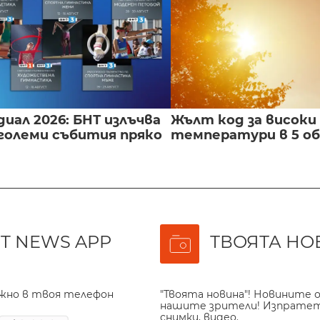
иал 2026: БНТ излъчва
Жълт код за високи
големи събития пряко
температури в 5 о
T NEWS APP
ТВОЯТА НО
ажно в твоя телефон
"Твоята новина"! Новините о
нашите зрители! Изпрате
снимки, видео.