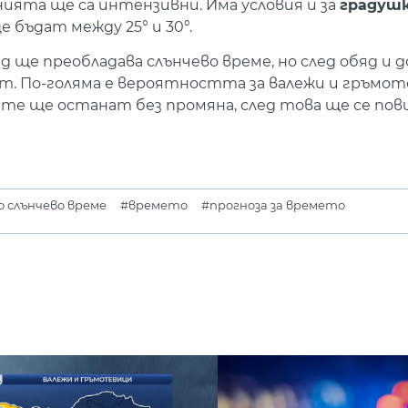
нията ще са интензивни. Има условия и за
градуш
бъдат между 25° и 30°.
д ще преобладава слънчево време, но след обяд и 
ст. По-голяма е вероятността за валежи и гръмот
 ще останат без промяна, след това ще се пов
 слънчево време
#времето
#прогноза за времето