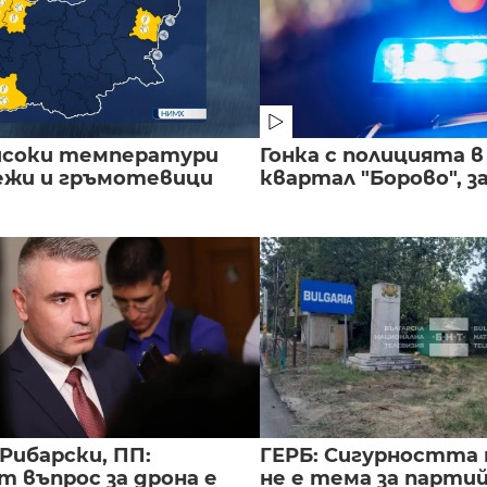
исоки температури
Гонка с полицията 
лежи и гръмотевици
квартал "Борово", за
Рибарски, ПП:
ГЕРБ: Сигурността 
т въпрос за дрона е
не е тема за парти