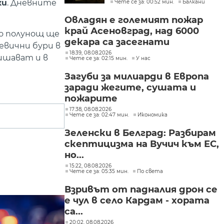
ки
. Дневните
Чете се за: 00:52 мин.
Балкани
търговските кораби
Овладян е големият пожар
край Асеновград, над 6000
до полунощ ще
декара са засегнати
евични бури в
18:39, 08.08.2026
ишават и в
Чете се за: 02:15 мин.
У нас
Загуби за милиарди в Европа
заради жегите, сушата и
пожарите
17:38, 08.08.2026
Чете се за: 02:47 мин.
Икономика
Зеленски в Белград: Разбирам
скептицизма на Вучич към ЕС,
но...
15:22, 08.08.2026
Чете се за: 05:35 мин.
По света
Взривът от падналия дрон се
е чул в село Кардам - хората
са...
20:02, 08.08.2026