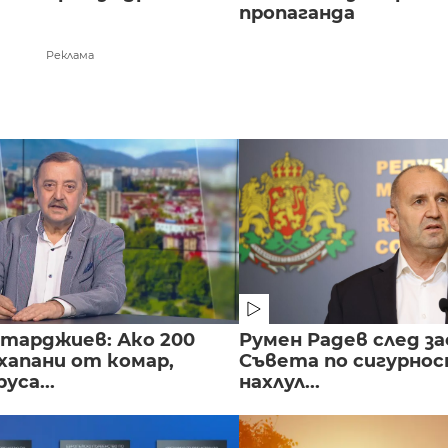
пропаганда
Реклама
нтарджиев: Ако 200
Румен Радев след за
хапани от комар,
Съвета по сигурнос
уса...
нахлул...