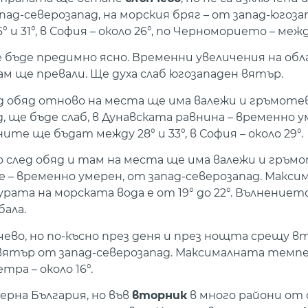
пад-северозапад, на морския бряг – от запад-югоза
1°, в София – около 26°, по Черноморието – между 
бъде предимно ясно. Временни увеличения на об
м ще превали. Ще духа слаб югозападен вятър.
д обяд отново на места ще има валежи и гръмоте
ще бъде слаб, в Дунавската равнина – временно у
 ще бъдат между 28° и 33°, в София – около 29°.
о след обяд и там на места ще има валежи и гръм
 – временно умерен, от запад-северозапад. Макс
ата на морската вода е от 19° до 22°. Вълнениет
бала.
ево, но по-късно през деня и през нощта срещу в
 вятър от запад-северозапад. Максималната темп
тра – около 16°.
ерна България, но във
вторник
в много райони от