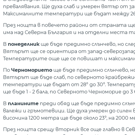
превалявания. Ще духа слаб и умерен вятър от за
Максималните температури ще бъдат между 26° и 3
През нощта в повечето райони от страната ще 
има над Северна България и на отделни места та
В
понеделник
ще бъде предимно слънчево, но сле
Вятърът ще се ориентира от запад-северозапад, 
Температурите още ще се повишат и максималните
По
Черноморието
ще бъде предимно слънчево, н
Вятърът ще бъде слаб, по северното крайбрежие
температури ще бъдат от 28° до 30°. Температур
ще бъде 1 - 2 бала, по Северното Черноморие до 3 
В
планините
преди обяд ще бъде предимно слънч
валежи и гръмотевици. Ще духа умерен до силен
височина 1200 метра ще бъде около 23°, на 2000 ме
През нощта срещу вторник все още главно в Сев