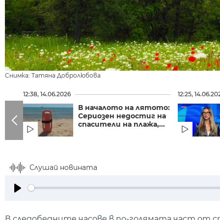
Снимка: Татяна Добролюбова
12:38, 14.06.2026
12:25, 14.06.20
В началото на лятото:
Сериозен недостиг на
спасители на плажа,...
Слушай новината
Play
В следобедните часове в по-голямата част от