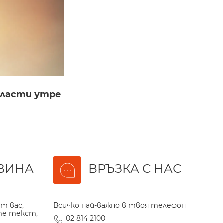
бласти утре
ВИНА
ВРЪЗКА С НАС
т вас,
Всичко най-важно в твоя телефон
те текст,
02 814 2100