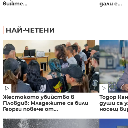
вижте...
дали е...
НАЙ-ЧЕТЕНИ
Жестокото убийство в
Тодор Ка
Пловдив: Младежите са били
души са у
Георги повече от...
носещ вир