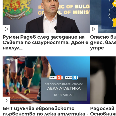
Румен Радев след заседание на
Опасно в
Съвета по сигурността: Дрон е
днес, ва
нахлул...
утре
БНТ излъчва европейското
Радослав 
първенство по лека атлетика -
Основния