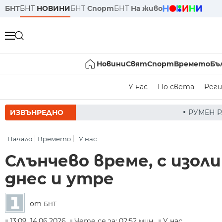
БНТ
БНТ
НОВИНИ
БНТ
Спорт
БНТ
На живо
Новини
Свят
Спорт
Времето
Бъ
У нас
По света
Реги
ИЗВЪНРЕДНО
РУМЕН РАДЕВ СЛЕД ЗАСЕДАНИЕ НА 
Начало
Времето
У нас
Слънчево време, с изол
днес и утре
от
БНТ
13:09, 14.06.2026
Чете се за: 02:52 мин.
У нас