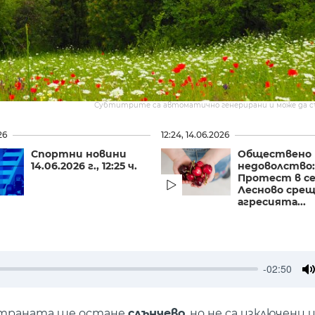
Субтитрите са автоматично генерирани и може да 
26
12:24, 14.06.2026
Спортни новини
Обществено
14.06.2026 г., 12:25 ч.
недоволство
Протест в с
Лесново сре
агресията...
-02:50
M
 страната ще остане
слънчево
, но не са изключени