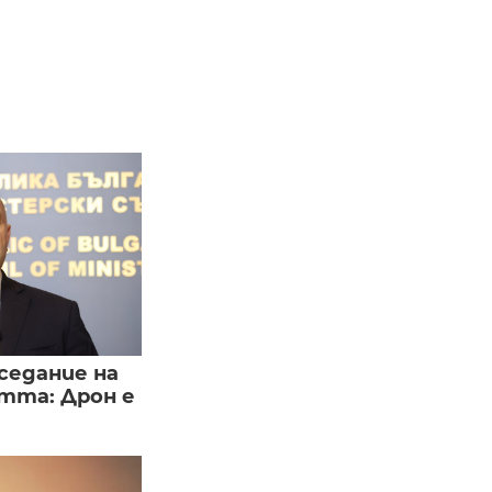
седание на
тта: Дрон е