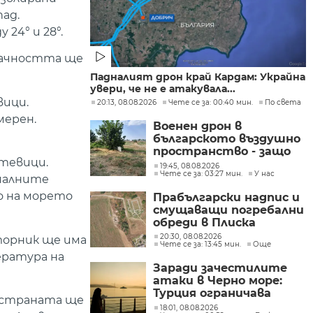
пад.
24° и 28°.
лачността ще
Падналият дрон край Кардам: Украйна
увери, че не е атакувала...
вици.
20:13, 08.08.2026
Чете се за: 00:40 мин.
По света
мерен.
Военен дрон в
българското въздушно
пространство - защо
отевици.
не е бил засечен нито в
19:45, 08.08.2026
Чете се за: 03:27 мин.
У нас
България, нито в
ималните
Румъния?
о на морето
Прабългарски надпис и
смущаващи погребални
обреди в Плиска
20:30, 08.08.2026
торник ще има
Чете се за: 13:45 мин.
Още
ература на
Заради зачестилите
атаки в Черно море:
Турция ограничава
 страната ще
движението на
18:01, 08.08.2026