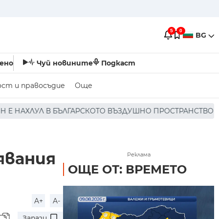
5
0
BG
ено
Чуй новините
Подкаст
ост и правосъдие
Още
О ВЪЗДУШНО ПРОСТРАНСТВО * * * НЯМА ПОРАЖЕНИЯ ПО Х
явания
Реклама
ОЩЕ ОТ: ВРЕМЕТО
A+
A-
Запази