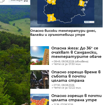
Опасно високи температури днес,
валежи и гръмотевици утре
Опасна жега: До 36° се
очакват в Сандански,
температурите обаче
не са рекордни
08:49, 08.08.2026 (обновена)
Чете се за: 01:50 мин.
Опасно горещо време в
събота в почти
цялата страна
07:30, 08.08.2026
Чете се за: 02:22 мин.
Опасно горещо в почти
цялата страна утре
21:36, 07.08.2026