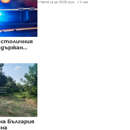
Чете се за: 03:05 мин.
У нас
в столичния
държан...
на България
йна