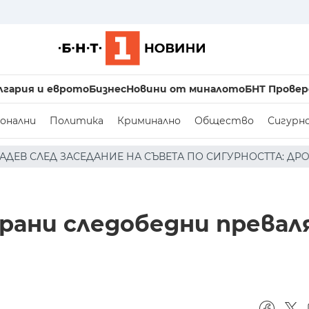
лгария и еврото
Бизнес
Новини от миналото
БНТ Провер
онални
Политика
Криминално
Общество
Сигурн
СЪВЕТА ПО СИГУРНОСТТА: ДРОН Е НАХЛУЛ В БЪЛГАРСКОТ
ирани следобедни превал