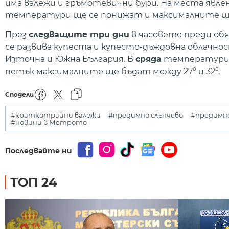
има валежи и гръмотевични бури. На места явле
температури ще се понижат и максималните ще 
През
следващите три дни
в часовете преди обя
се развива купеста и купесто-дъждовна облачно
Източна и Южна България. В
сряда
температурите
петък максималните ще бъдат между 27° и 32°.
Сподели
#краткотрайни валежи
#предимно слънчево
#предимно
#новини в Метрото
Последвайте ни
ТОП 24