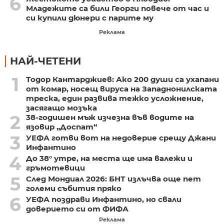
6
Младежите са били Георги повече от час и
си купили дюнери с парите му
Реклама
НАЙ-ЧЕТЕНИ
1
Тодор Кантарджиев: Ако 200 души са ухапани
от комар, носещ вируса на Западнонилската
треска, един развива тежко усложнение,
засягащо мозъка
2
38-годишен мъж изчезна във водите на
язовир „Доспат“
3
УЕФА готви вот на недоверие срещу Джани
Инфантино
4
До 38° утре, на места ще има валежи и
гръмотевици
5
След Мондиал 2026: БНТ излъчва още пет
големи събития пряко
6
УЕФА поздрави Инфантино, но свали
доверието си от ФИФА
Реклама