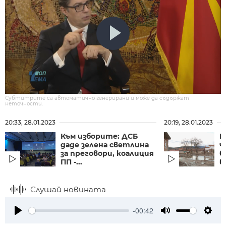
Субтитрите са автоматично генерирани и може да съдържат
неточности.
20:33, 28.01.2023
20:19, 28.01.2023
Към изборите: ДСБ
П
даде зелена светлина
ч
за преговори, коалиция
б
ПП -...
в
Слушай новината
-00:42
Play
Mute
Setti