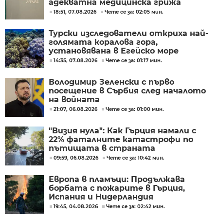
адекватна медицинска грижа
18:51, 07.08.2026
Чете се за: 02:05 мин.
Турски изследователи откриха най-
голямата коралова гора,
установявана в Егейско море
14:35, 07.08.2026
Чете се за: 01:17 мин.
Володимир Зеленски с първо
посещение в Сърбия след началото
на войната
21:07, 06.08.2026
Чете се за: 01:00 мин.
"Визия нула": Как Гърция намали с
22% фаталните катастрофи по
пътищата в страната
09:59, 06.08.2026
Чете се за: 10:42 мин.
Европа в пламъци: Продължава
борбата с пожарите в Гърция,
Испания и Нидерландия
19:45, 04.08.2026
Чете се за: 02:42 мин.