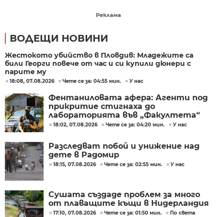
Реклама
ВОДЕЩИ НОВИНИ
Жестокото убийство в Пловдив: Младежите са
били Георги повече от час и си купили дюнери с
парите му
18:08, 07.08.2026
Чете се за: 04:55 мин.
У нас
Фентаниловата афера: Агенти под
прикритие стигнаха до
лабораторията във „Факултета“
18:02, 07.08.2026
Чете се за: 04:20 мин.
У нас
Разследват побой и унижение над
дете в Радомир
18:15, 07.08.2026
Чете се за: 02:55 мин.
У нас
Сушата създаде проблем за много
от плаващите къщи в Нидерландия
17:10, 07.08.2026
Чете се за: 01:50 мин.
По света