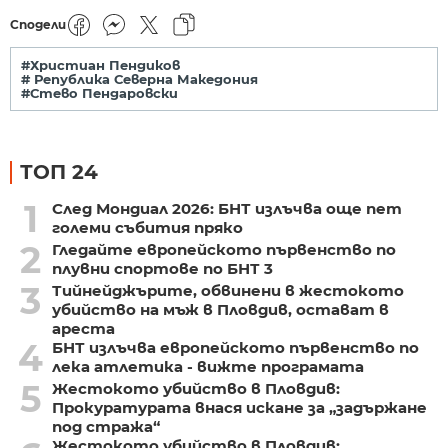
Сподели
#Христиан Пендиков
# Република Северна Македония
#Стево Пендаровски
ТОП 24
1
След Мондиал 2026: БНТ излъчва още пет
големи събития пряко
2
Гледайте европейското първенство по
плувни спортове по БНТ 3
3
Тийнейджърите, обвинени в жестокото
убийство на мъж в Пловдив, остават в
ареста
4
БНТ излъчва европейското първенство по
лека атлетика - вижте програмата
5
Жестокото убийство в Пловдив:
Прокуратурата внася искане за „задържане
под стража“
Жестокото убийство в Пловдив: