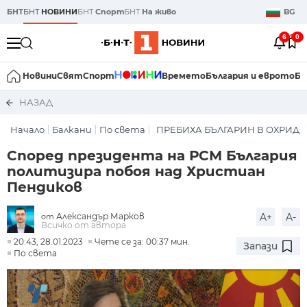
БНТ
БНТ
НОВИНИ
БНТ
Спорт
БНТ
На живо
BG
6
0
Новини
Свят
Спорт
Времето
България и еврото
Би
НАЗАД
Начало
Балкани
По света
ПРЕБИХА БЪЛГАРИН В ОХРИД
Според президента на РСМ България
политизира побоя над Христиан
Пендиков
Александър Марков
A+
A-
от
Всичко от автора
20:43, 28.01.2023
Чете се за: 00:37 мин.
Запази
По света