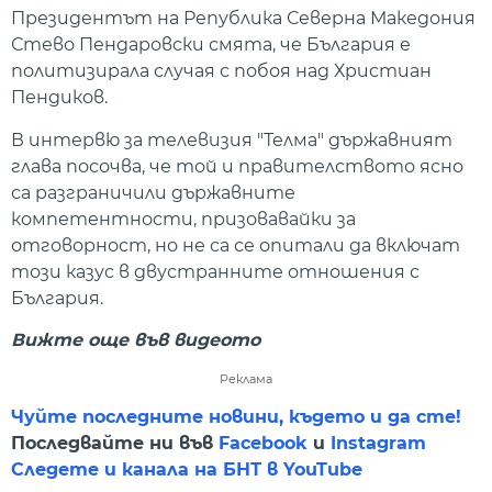
Президентът на Република Северна Македония
Стево Пендаровски смята, че България е
политизирала случая с побоя над Христиан
Пендиков.
В интервю за телевизия "Телма" държавният
глава посочва, че той и правителството ясно
са разграничили държавните
компетентности, призовавайки за
отговорност, но не са се опитали да включат
този казус в двустранните отношения с
България.
Вижте още във видеото
Реклама
Чуйте последните новини, където и да сте!
Последвайте ни във
Facebook
и
Instagram
Следете и канала на БНТ в YouTube