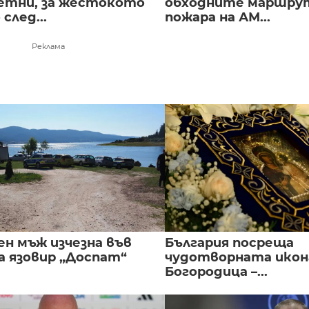
етни, за жестокото
обходните маршрут
след...
пожара на АМ...
Реклама
ен мъж изчезна във
България посреща
а язовир „Доспат“
чудотворната икон
Богородица –...