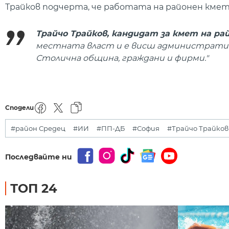
Трайков подчерта, че работата на районен кмет
Трайчо Трайков, кандидат за кмет на рай
местната власт и е висш административе
Столична община, граждани и фирми."
Сподели
#район Средец
#ИИ
#ПП-ДБ
#София
#Трайчо Трайков
Последвайте ни
ТОП 24