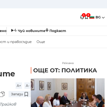
1
0
BG
ено
Чуй новините
Подкаст
ост и правосъдие
Още
Реклама
ОЩЕ ОТ: ПОЛИТИКА
сите
A+
A-
Запази
Трайков