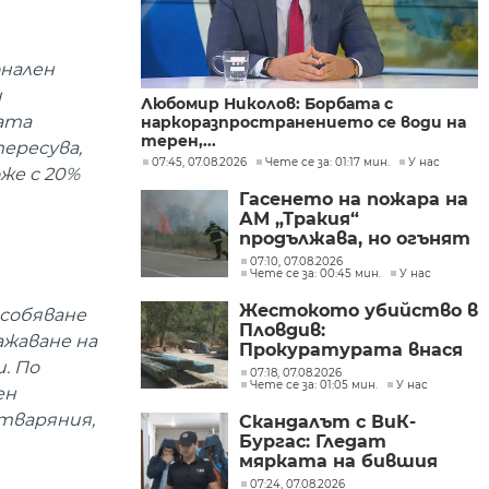
онален
и
Любомир Николов: Борбата с
ата
наркоразпространението се води на
терен,...
ересува,
07:45, 07.08.2026
Чете се за: 01:17 мин.
У нас
оже с 20%
Гасенето на пожара на
АМ „Тракия“
продължава, но огънят
е локализиран
07:10, 07.08.2026
Чете се за: 00:45 мин.
У нас
Жестокото убийство в
собяване
Пловдив:
ажаване на
Прокуратурата внася
. По
искане „задържане под
07:18, 07.08.2026
Чете се за: 01:05 мин.
У нас
стража“
ен
атваряния,
Скандалът с ВиК-
Бургас: Гледат
мярката на бившия
директор
07:24, 07.08.2026