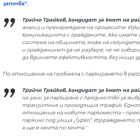
започва"
.
Трайчо Трайков, кандидат за кмет на рай
анализ и пренареждане на процесите. И
комуникацията с гражданите. Ако имате 
система на общината, може на секундата 
и гражданинът да не разбере, че не говори
да вдигнете ефективността, без нищо др
По отношение на пробмела с паркирането в район
Трайчо Трайков, кандидат за кмет на рай
на зони за паркиране с предимство за жив
транзитния и проходящия трафик. Едното
отношение на новите паркоместа – проек
паркинг под улица „Гурко“. Изграждането, 
а ще е лента по лента."