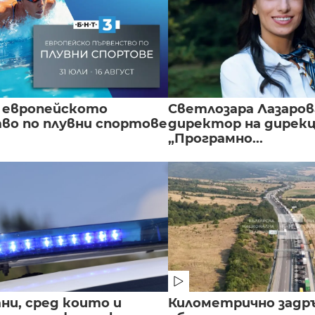
 европейското
Светлозара Лазаров
во по плувни спортове
директор на дирек
„Програмно...
ни, сред които и
Километрично задр