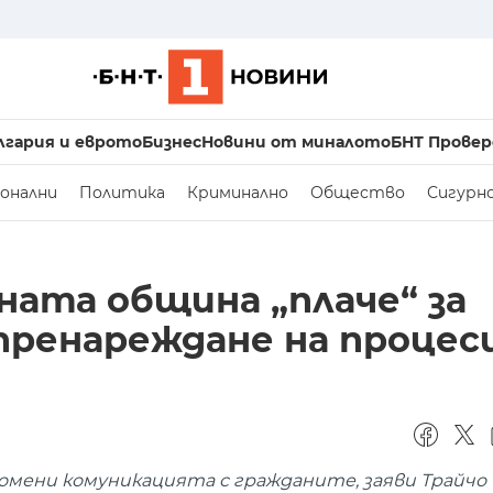
лгария и еврото
Бизнес
Новини от миналото
БНТ Провер
онални
Политика
Криминално
Общество
Сигурн
ната община „плаче“ за
 пренареждане на проце
ени комуникацията с гражданите, заяви Трайчо 