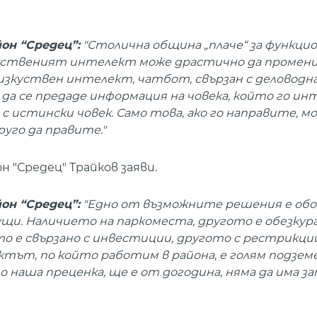
он “Средец”:
"Столична община „плаче“ за функци
зкуственият интелект може драстично да промен
изкуствен интелект, чатбот, свързан с деловодн
да се предаде информация на човека, който го инт
 с истински човек. Само това, ако го направите, м
уго да правите."
 "Средец" Трайков заяви.
он “Средец”:
"Едно от възможните решения е обо
ущи. Наличието на паркоместа, другото е обезкур
 е свързано с инвестиции, другото с рестрикции
тът, по който работим в района, е голям подзем
по наша преценка, ще е от догодина, няма да има з