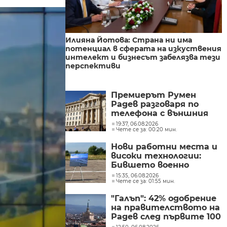
Илияна Йотова: Страна ни има
потенциал в сферата на изкуствения
интелект и бизнесът забелязва тези
перспективи
Премиерът Румен
Радев разговаря по
телефона с външния
министър на
19:37, 06.08.2026
Чете се за: 00:20 мин.
Великобритания Ед
Милибанд
Нови работни места и
високи технологии:
Бившето военно
летище в Доброславци
15:35, 06.08.2026
Чете се за: 01:55 мин.
се превръща в голям
космически център
"Галъп": 42% одобрение
на правителството на
Радев след първите 100
дни управление