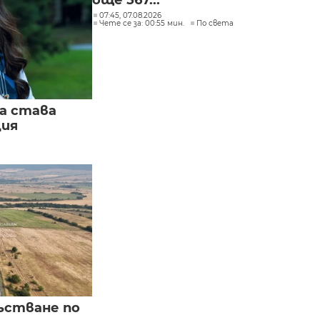
още 567...
07:45, 07.08.2026
Чете се за: 00:55 мин.
По света
а става
ция
ъстване по