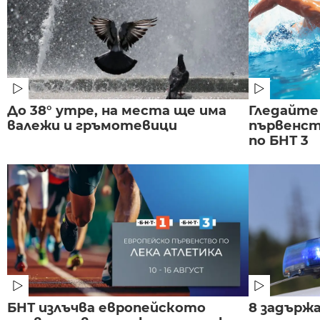
До 38° утре, на места ще има
Гледайте
валежи и гръмотевици
първенст
по БНТ 3
БНТ излъчва европейското
8 задържа