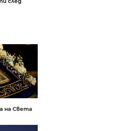
и след
а на Света