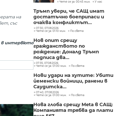
Чете се за: 00:45 мин.
У нас
Тръмп увери, че САЩ имат
достатъчно боеприпаси и
ферата на
очаква конфликтът...
ет, със
07:30, 07.08.2026
Чете се за: 01:10 мин.
По света
Нов опит срещу
 в интервюто
гражданството по
рождение: Доналд Тръмп
подписа два...
07:35, 07.08.2026
Чете се за: 01:00 мин.
По света
Нови удари на хутите: Убити
йеменски войници, ранени в
Саудитска...
07:40, 07.08.2026
Чете се за: 01:00 мин.
По света
Нова глоба срещу Meta в САЩ:
Компанията трябва да плати