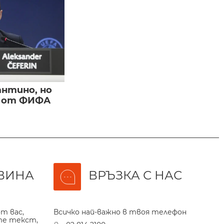
нтино, но
и от ФИФА
ВИНА
ВРЪЗКА С НАС
т вас,
Всичко най-важно в твоя телефон
те текст,