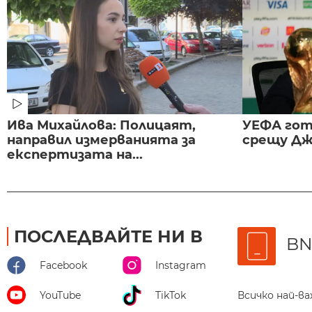
Ива Михайлова: Полицаят,
УЕФА гот
направил измерванията за
срещу Дж
експертизата на...
ПОСЛЕДВАЙТЕ НИ В
BN
Facebook
Instagram
Всичко най-в
YouTube
TikTok