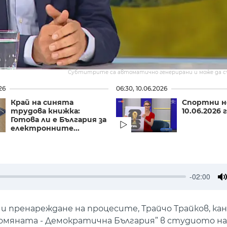
Субтитрите са автоматично генерирани и може да 
26
06:30, 10.06.2026
Край на синята
Спортни н
трудова книжка:
10.06.2026 г
Готова ли е България за
електронните...
-02:00
M
 и пренареждане на процесите, Трайчо Трайков, ка
ромяната - Демократична България” в студиото н