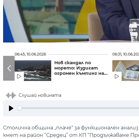
06:45, 10.06.2026
06:31, 10.06.20
Нов скандал по
морето: Издигат
огромен къмпинг на...
Слушай новината
Play
Столична община „плаче“ за функционален анализ
кмет на район “Средец” от КП “Продължаваме П