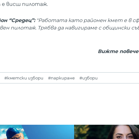
 е висш пилотаж.
он “Средец”:
"Работата като районен кмет е в с
н пилотаж. Трябва да навигираме с общински съв
Вижте повече
#кметски избори
#паркиране
#избори