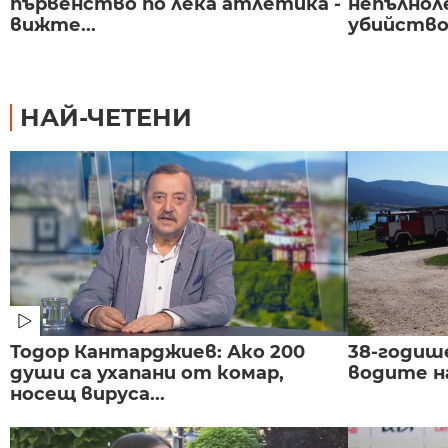
първенство по лека атлетика -
непълнол
вижте...
убийство 
НАЙ-ЧЕТЕНИ
Тодор Кантарджиев: Ако 200
38-годиш
души са ухапани от комар,
водите н
носещ вируса...