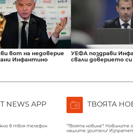
ви вот на недоверие
УЕФА поздрави Инфа
ани Инфантино
свали доверието с
T NEWS APP
ТВОЯТА НО
ажно в твоя телефон
"Твоята новина"! Новините о
нашите зрители! Изпрате