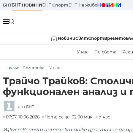
БНТ
БНТ
НОВИНИ
БНТ
Спорт
БНТ
На живо
Новини
Свят
Спорт
Времето
Бъ
У нас
По света
Реги
Начало
Политика
У нас
Трайчо Трайков: Столич
функционален анализ и
от
БНТ
07:37, 10.06.2026
Чете се за: 02:00 мин.
У нас
Изкуственият интелект може драстично да пром