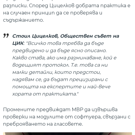
разписки. Според Цицелков добрата практика е
на случаен принцип да се проверява и
съдържанието.
Стоил Цицелков, Обществен съвет на
ЦИК
: "Всичко това трябва да бъде
предвидено и да бъде ясно описано.
Какво става, ако има разминаване, кой е
водещият протокол. Т.е. това са ни
малки детайли, които предстои,
надявам се, да бъдат прецизирани с
помощта на експертите и най-вече
хората от практиката."
Промените предвиждат МВР да извършва
проверки на модулите от софтуера, свързани с
преброяването на гласовете.