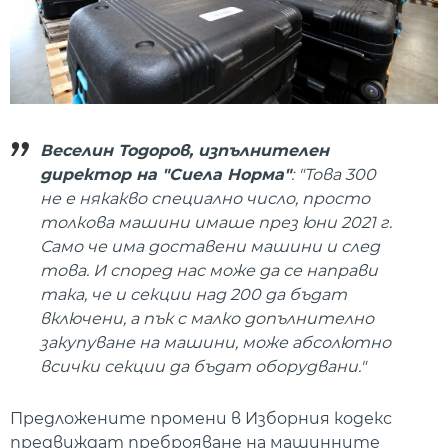
Веселин Тодоров, изпълнителен
директор на "Сиела Норма"
: "Това 300
не е някакво специално число, просто
толкова машини имаше през юни 2021 г.
Само че има доставени машини и след
това. И според нас може да се направи
така, че и секции над 200 да бъдат
включени, а пък с малко допълнително
закупуване на машини, може абсолютно
всички секции да бъдат оборудвани."
Предложените промени в Изборния кодекс
предвиждат преброяване на машинните