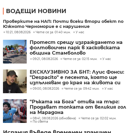
ВОДЕЩИ НОВИНИ
Проверките на НАП: Почти всеки втори обект по
Южното Черноморие е с нарушение
10:21, 08.08.2026
Чете се за: 01:40 мин.
У нас
Протест срещу изграждането на
фолтовоичен парк в хасковската
община Стамболово
09:21, 08.08.2026
Чете се за: 02:15 мин.
У нас
ЕКСКЛУЗИВНО ЗА БНТ: Луис Фонси:
"Despacito" е песента, която ще
изпълнявам до края на живота си
09:00, 08.08.2026
Чете се за: 09:42 мин.
У нас
"Ръката на Бога" отива на търг:
Продават топката от великия гол
на Марадона
08:41, 08.08.2026 (обновена)
Чете се за: 02:02 мин.
По света
Испания въведе временен граничен