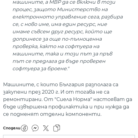
машините, а МВР да се включи в този
процес, защото Министерство на
електронното управление сега, разбира
се, с ново име, има един ресурс, ние
имаме съвсем друг ресурс, който ще
допринесе за още по-пълноценна
проверка, както на софтуера на
машините, така и този път за пръв
път се предлага да бъде проверен
софтуера за броене."
Машините, с които България разполага са
закупени през 2020 г. И от тогава не са
ремонтирани. От "Сиела Норма" настояват да
бъде извършена профилактика и при нужда да
се подменят отделни компоненти.
Сподели