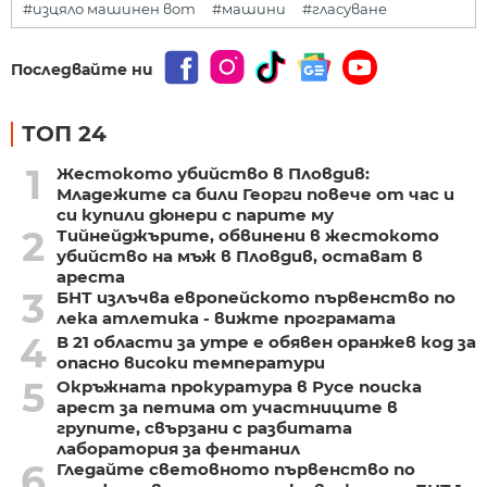
#изцяло машинен вот
#машини
#гласуване
Последвайте ни
ТОП 24
1
Жестокото убийство в Пловдив:
Младежите са били Георги повече от час и
си купили дюнери с парите му
2
Тийнейджърите, обвинени в жестокото
убийство на мъж в Пловдив, остават в
ареста
3
БНТ излъчва европейското първенство по
лека атлетика - вижте програмата
4
В 21 области за утре е обявен оранжев код за
опасно високи температури
5
Окръжната прокуратура в Русе поиска
арест за петима от участниците в
групите, свързани с разбитата
лаборатория за фентанил
6
Гледайте световното първенство по