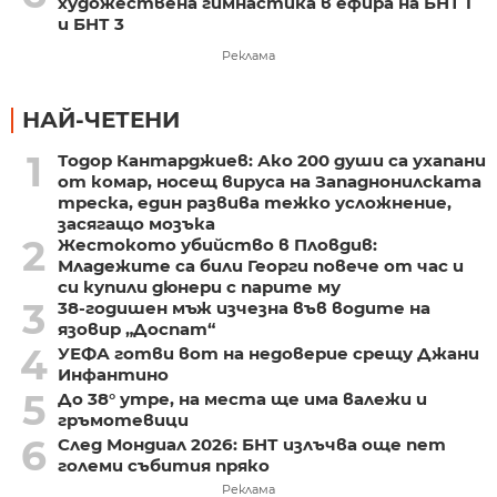
художествена гимнастика в ефира на БНТ 1
и БНТ 3
Реклама
НАЙ-ЧЕТЕНИ
1
Тодор Кантарджиев: Ако 200 души са ухапани
от комар, носещ вируса на Западнонилската
треска, един развива тежко усложнение,
засягащо мозъка
2
Жестокото убийство в Пловдив:
Младежите са били Георги повече от час и
си купили дюнери с парите му
3
38-годишен мъж изчезна във водите на
язовир „Доспат“
4
УЕФА готви вот на недоверие срещу Джани
Инфантино
5
До 38° утре, на места ще има валежи и
гръмотевици
6
След Мондиал 2026: БНТ излъчва още пет
големи събития пряко
Реклама