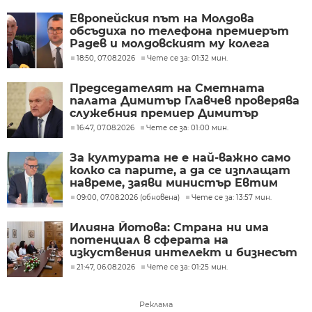
Европейския път на Молдова
обсъдиха по телефона премиерът
Радев и молдовският му колега
Тофан
18:50, 07.08.2026
Чете се за: 01:32 мин.
Председателят на Сметната
палата Димитър Главчев проверява
служебния премиер Димитър
Главчев?
16:47, 07.08.2026
Чете се за: 01:00 мин.
За културата не е най-важно само
колко са парите, а да се изплащат
навреме, заяви министър Евтим
Милошев
09:00, 07.08.2026 (обновена)
Чете се за: 13:57 мин.
Илияна Йотова: Страна ни има
потенциал в сферата на
изкуствения интелект и бизнесът
забелязва тези перспективи
21:47, 06.08.2026
Чете се за: 01:25 мин.
Реклама