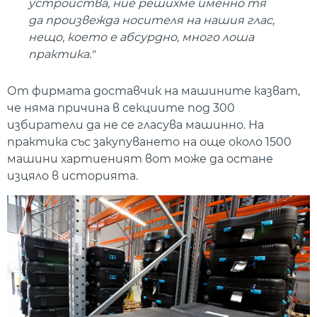
устройства, ние решихме именно тя
да произвежда носителя на нашия глас,
нещо, което е абсурдно, много лоша
практика."
От фирмата доставчик на машините казват,
че няма причина в секциите под 300
избиратели да не се гласува машинно. На
практика със закупуването на още около 1500
машини хартиеният вот може да остане
изцяло в историята.