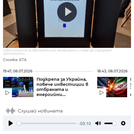
Субтитрите са автоматично генерирани и може да съдържат
неточности.
Снимка: БТА
19:47, 08.07.2026
18:43, 08.07.2026
Подкрепа за Украйна,
Н
повече инвестиции в
у
отбраната и
Т
енергийни...
п
Слушай новината
-03:10
Play
Mute
Setti