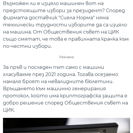
Възможен ли е изцяло машинен вот на
предстоящите избори за президент? Според
фирмата доставчик "Сиела Норма" няма
технически трудности изборите да са изцяло
на машина. От Обществения съвет на ЦИК
също смятат, че това е правилната крачка към
по-честни избори.
Реклама
За пръв и последен път само с машини
гласувахме през 2021 година. Тогава осезаемо
намаля броят на невалидните бюлетини.
Връщането към машинно генерирания
протокол, който има криптографска защита е
добро решение според Обществения съвет на
ЦИК.