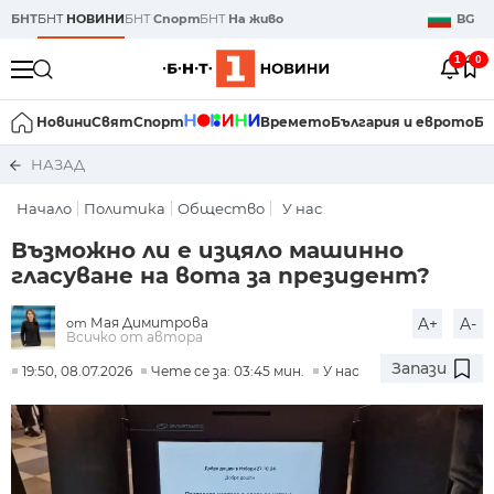
БНТ
БНТ
НОВИНИ
БНТ
Спорт
БНТ
На живо
BG
1
0
Новини
Свят
Спорт
Времето
България и еврото
Би
НАЗАД
Начало
Политика
Общество
У нас
Възможно ли е изцяло машинно
гласуване на вота за президент?
Мая Димитрова
A+
A-
от
Всичко от автора
Запази
19:50, 08.07.2026
Чете се за: 03:45 мин.
У нас