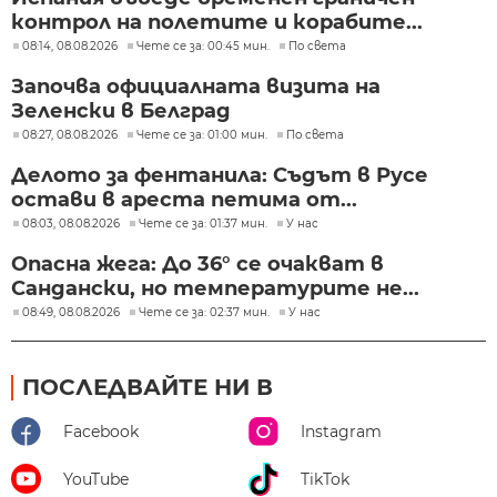
контрол на полетите и корабите...
08:14, 08.08.2026
Чете се за: 00:45 мин.
По света
Започва официалната визита на
Зеленски в Белград
08:27, 08.08.2026
Чете се за: 01:00 мин.
По света
Делото за фентанила: Съдът в Русе
остави в ареста петима от...
08:03, 08.08.2026
Чете се за: 01:37 мин.
У нас
Опасна жега: До 36° се очакват в
Сандански, но температурите не...
08:49, 08.08.2026
Чете се за: 02:37 мин.
У нас
ПОСЛЕДВАЙТЕ НИ В
Facebook
Instagram
YouTube
TikTok