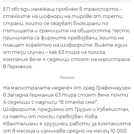
Play
Mute
Setti
ЕП обсъди належащ проблем в транспорта –
стачките на шофьори на тирове от трети
страни, които се оказват блокирани по
пътищата и границите на общността. Често
причината са фирмите превозвачи, които не
плащат коректно на шофьорите. Вижте един
от тези случаи – как 63 тира на полска
компания вече 4 седмици стоят на магистрала
в Германия.
Реклама
На магистралата недалеч от град Графенхаузен
в Западна Германия 63 тира стоят вече почти
4 седмици с надписи "В стачка сме!".
Шофьорите, предимно от Грузия и Узбекистан,
са наети от полски превозвач. Коба
Кванталиани е грузинец, работи за компанията
от 8 месеца и изминава средно на месец 10 000