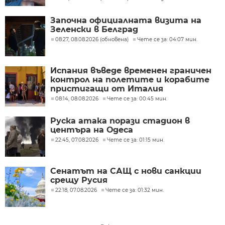
Започна официалната визита на
Зеленски в Белград
08:27, 08.08.2026 (обновена)
Чете се за: 04:07 мин.
Испания въведе временен граничен
контрол на полетите и корабите
пристигащи от Италия
08:14, 08.08.2026
Чете се за: 00:45 мин.
Руска атака порази стадион в
центъра на Одеса
22:45, 07.08.2026
Чете се за: 01:15 мин.
Сенатът на САЩ с нови санкции
срещу Русия
22:18, 07.08.2026
Чете се за: 01:32 мин.