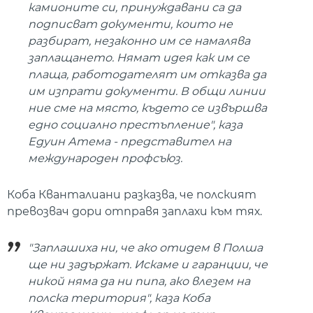
камионите си, принуждавани са да
подписват документи, които не
разбират, незаконно им се намалява
заплащането. Нямат идея как им се
плаща, работодателят им отказва да
им изпрати документи. В общи линии
ние сме на място, където се извършва
едно социално престъпление", каза
Едуин Атема - представител на
международен профсъюз.
Коба Кванталиани разказва, че полският
превозвач дори отправя заплахи към тях.
"Заплашиха ни, че ако отидем в Полша
ще ни задържат. Искаме и гаранции, че
никой няма да ни пипа, ако влезем на
полска територия", каза Коба