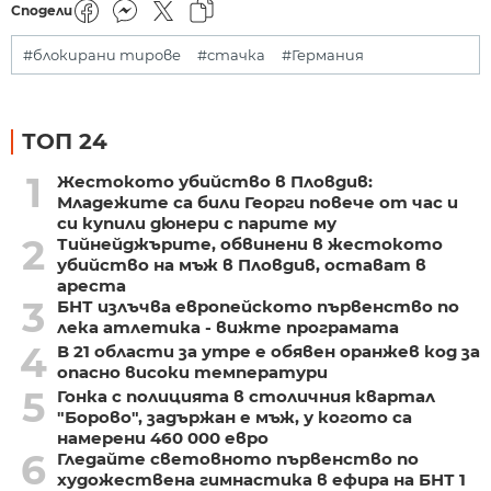
Сподели
#блокирани тирове
#стачка
#Германия
ТОП 24
1
Жестокото убийство в Пловдив:
Младежите са били Георги повече от час и
си купили дюнери с парите му
2
Тийнейджърите, обвинени в жестокото
убийство на мъж в Пловдив, остават в
ареста
3
БНТ излъчва европейското първенство по
лека атлетика - вижте програмата
4
В 21 области за утре е обявен оранжев код за
опасно високи температури
5
Гонка с полицията в столичния квартал
"Борово", задържан е мъж, у когото са
намерени 460 000 евро
6
Гледайте световното първенство по
художествена гимнастика в ефира на БНТ 1