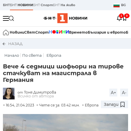
БНТ
БНТ
НОВИНИ
БНТ
Спорт
БНТ
На живо
BG
1
0
Новини
Свят
Спорт
Времето
България и еврото
Би
НАЗАД
Начало
По света
Европа
Вече 4 седмици шофьори на тирове
стачкуват на магистрала в
Германия
Тоня Димитрова
A+
A-
от
Всичко от автора
Запази
16:54, 21.04.2023
Чете се за: 03:42 мин.
Европа