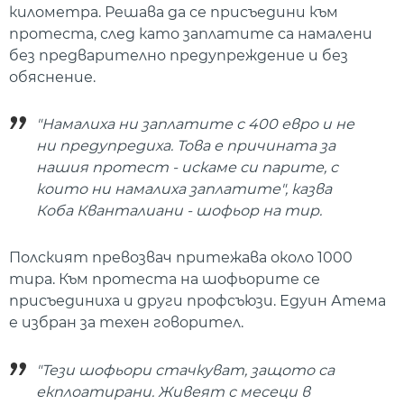
километра. Решава да се присъедини към
протеста, след като заплатите са намалени
без предварително предупреждение и без
обяснение.
"Намалиха ни заплатите с 400 евро и не
ни предупредиха. Това е причината за
нашия протест - искаме си парите, с
които ни намалиха заплатите", казва
Коба Кванталиани - шофьор на тир.
Полският превозвач притежава около 1000
тира. Към протеста на шофьорите се
присъединиха и други профсъюзи. Едуин Атема
е избран за техен говорител.
"Тези шофьори стачкуват, защото са
екплоатирани. Живеят с месеци в