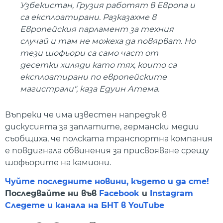
Узбекистан, Грузия работят в Европа и
са експлоатирани. Разказахме в
Европейския парламент за техния
случай и там не можеха да повярват. Но
тези шофьори са само част от
десетки хиляди като тях, които са
експлоатирани по европейските
магистрали", каза Едуин Атема.
Въпреки че има известен напредък в
дискусията за заплатите, германски медии
съобщиха, че полската транспортна компания
е повдигнала обвинения за присвояване срещу
шофьорите на камиони.
Чуйте последните новини, където и да сте!
Последвайте ни във
Facebook
и
Instagram
Следете и канала на БНТ в YouTube