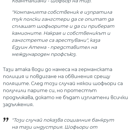
Кванталиани - шофьор на тир.
"Компанията собственик е изпратила
тук полски гангстери да се опитат да
сплашат шофьорите и да си приберат
камионите. Накрая и собственикът и
гангстретие са арестувани", каза
Едуин Атема - представител на
международен профсъюз.
Тази атака води до намеса на германската
полиция и повдигане на обвинения срещу
поляците. След този случай някои шофьори са
получили парите си, но протестът
продължава, докато не бъдат изплатени всички
задължения.
"Този случай показва социалния банкрут
на тази индустрия. Шофьори от