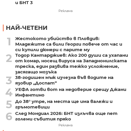
и БНТ 3
Реклама
НАЙ-ЧЕТЕНИ
1
Жестокото убийство в Пловдив:
Младежите са били Георги повече от час и
си купили дюнери с парите му
2
Тодор Кантарджиев: Ако 200 души са ухапани
от комар, носещ вируса на Западнонилската
треска, един развива тежко усложнение,
засягащо мозъка
3
38-годишен мъж изчезна във водите на
язовир „Доспат“
4
УЕФА готви вот на недоверие срещу Джани
Инфантино
5
До 38° утре, на места ще има валежи и
гръмотевици
6
След Мондиал 2026: БНТ излъчва още пет
големи събития пряко
Реклама