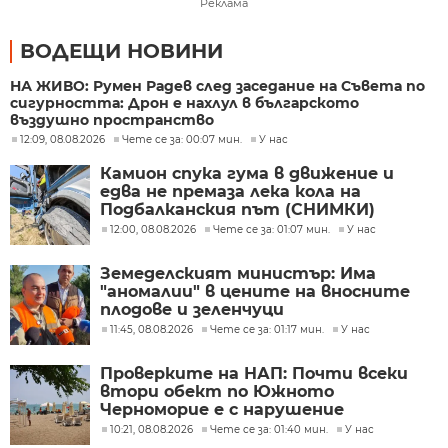
Реклама
ВОДЕЩИ НОВИНИ
НА ЖИВО: Румен Радев след заседание на Съвета по
сигурността: Дрон е нахлул в българското
въздушно пространство
12:09, 08.08.2026
Чете се за: 00:07 мин.
У нас
Камион спука гума в движение и
едва не премаза лека кола на
Подбалканския път (СНИМКИ)
12:00, 08.08.2026
Чете се за: 01:07 мин.
У нас
Земеделският министър: Има
"аномалии" в цените на вносните
плодове и зеленчуци
11:45, 08.08.2026
Чете се за: 01:17 мин.
У нас
Проверките на НАП: Почти всеки
втори обект по Южното
Черноморие е с нарушение
10:21, 08.08.2026
Чете се за: 01:40 мин.
У нас