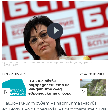
Субтитрите са автоматично генерирани и може да съдържат
неточности.
06:13, 29.05.2019
21:34, 28.05.2019
ЦИК ще обяви
разпределението на
мандатите след
европейските избори
Националният съвет на партията гласува
единодушно да предложи на депутатите си да