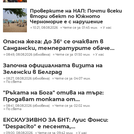
Проверките на НАП: Почти всеки
втори обект по Южното
Черноморие е с нарушение
10:21, 08.08.2026
Чете се за: 01:45 мин.
У нас
Опасна жега: До 36° се очакват в
Сандански, температурите обаче...
08:49, 08.08.2026 (обновена)
Чете се за: 01:50 мин.
У нас
Започна официалната визита на
Зеленски в Белград
08:27, 08.08.2026 (обновена)
Чете се за: 04:07 мин.
По света
"Ръката на Бога" отива на търг:
Продават топката от...
08:41, 08.08.2026 (обновена)
Чете се за: 02:02 мин.
По света
ЕКСКЛУЗИВНО ЗА БНТ: Луис Фонси:
"Despacito" е песента,...
09:00, 08.08.2026
Чете се за: 09:42 мин.
У нас