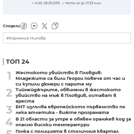
14:29, 28.05.2019
Чете се за: 01:33 мин.
Сподели
#Корнелия Нинова
ТОП 24
1
Жестокото убийство в Пловдив:
Младежите са били Георги повече от час и
си купили дюнери с парите му
2
Тийнейджърите, обвинени в жестокото
убийство на мъж в Пловдив, остават в
ареста
3
БНТ излъчва европейското първенство по
лека атлетика - вижте програмата
4
В 21 области за утре е обявен оранжев код за
опасно високи температури
Гонка с полицията в столичния квартал