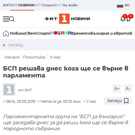
БНТ
БНТ
НОВИНИ
БНТ
Спорт
БНТ
На живо
BG
2
0
Новини
Свят
Спорт
Времето
България и еврото
Би
НАЗАД
Начало
Политика
У нас
БСП решава днес кога ще се върне в
парламента
A+
A-
от БНТ
Запази
06:14, 29.05.2019
Чете се за: 00:15 мин.
У нас
Парламентарната група на "БСП за България"
ще заседава днес за да реши кога ще се върне в
Народното събрание.