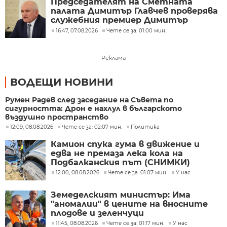
Председателят на Сметната
палата Димитър Главчев проверява
служебния премиер Димитър
Главчев?
16:47, 07.08.2026
Чете се за: 01:00 мин.
Реклама
ВОДЕЩИ НОВИНИ
Румен Радев след заседание на Съвета по
сигурността: Дрон е нахлул в българското
въздушно пространство
12:09, 08.08.2026
Чете се за: 02:07 мин.
Политика
Камион спука гума в движение и
едва не премаза лека кола на
Подбалканския път (СНИМКИ)
12:00, 08.08.2026
Чете се за: 01:07 мин.
У нас
Земеделският министър: Има
"аномалии" в цените на вносните
плодове и зеленчуци
11:45, 08.08.2026
Чете се за: 01:17 мин.
У нас