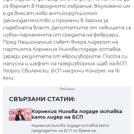
се върнат в Народното събрание. Възложено им
е да внесат ново антикорупционно
законодателство и промени в Закона за
съдебната власт. Депутатите от левицата са
извън парламента от средата на февруари.
Пред Националния съвет вчера лидерът на
партията Корнелия Нинова подаде оставка
заради резултата от евроизборите. Поста си
напусна и шефът на предизборния щаб на БСП
Георги Свиленски. БСП насрочи Конгрес на 16
юни.
Реклама
СВЪРЗАНИ СТАТИИ:
Корнелия Нинова подаде оставка
като лидер на БСП
Корнелия Нинова подаде оставка като
председател на БСП по време на...