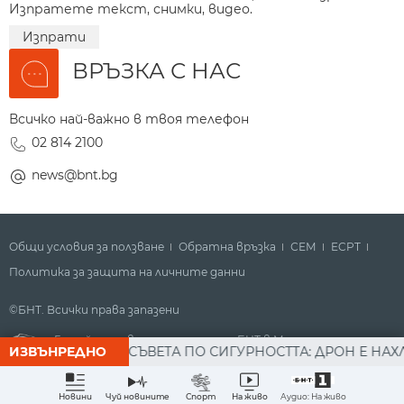
Изпратете текст, снимки, видео.
Изпрати
ВРЪЗКА С НАС
Всичко най-важно в твоя телефон
02 814 2100
news@bnt.bg
Общи условия за ползване
Обратна връзка
СЕМ
ECPT
Политика за защита на личните данни
©БНТ. Всички права запазени
Гледайте новините за деня на БНТ в Метрото
АСЕДАНИЕ НА СЪВЕТА ПО СИГУРНОСТТА: ДРОН Е НАХЛУЛ 
ИЗВЪНРЕДНО
Аудио: На живо
Новини
Чуй новините
Спорт
На живо