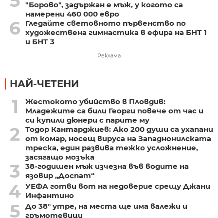
5
"Борово", задържан е мъж, у когото са
намерени 460 000 евро
6
Гледайте световното първенство по
художествена гимнастика в ефира на БНТ 1
и БНТ 3
Реклама
НАЙ-ЧЕТЕНИ
1
Жестокото убийство в Пловдив:
Младежите са били Георги повече от час и
си купили дюнери с парите му
2
Тодор Кантарджиев: Ако 200 души са ухапани
от комар, носещ вируса на Западнонилската
треска, един развива тежко усложнение,
засягащо мозъка
3
38-годишен мъж изчезна във водите на
язовир „Доспат“
4
УЕФА готви вот на недоверие срещу Джани
Инфантино
5
До 38° утре, на места ще има валежи и
гръмотевици