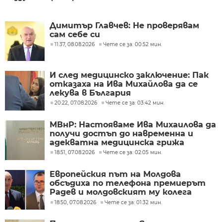
Димитър Главчев: Не проверявам
сам себе си
11:37, 08.08.2026
Чете се за: 00:52 мин.
И след медицинско заключение: Пак
отказаха на Ива Михайлова да се
лекува в България
20:22, 07.08.2026
Чете се за: 03:42 мин.
МВнР: Настояваме Ива Михаилова да
получи достъп до навременна и
адекватна медицинска грижа
18:51, 07.08.2026
Чете се за: 02:05 мин.
Европейския път на Молдова
обсъдиха по телефона премиерът
Радев и молдовският му колега
Тофан
18:50, 07.08.2026
Чете се за: 01:32 мин.