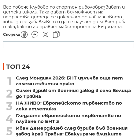
Все повече клубове по спортен риболовразвиват и
детски школи. Така дават възможност на
подрастващитеда се докоснат до най-масовото
хоби, да се забавлявят и да се научат да ловят риба
така, както го правят майсторите на въдицата.
Сподели
ТОП 24
1
След Мондиал 2026: БНТ излъчва още пет
големи събития пряко
2
Силен взрив от военния завод в село Белица
до Трявна
3
НА ЖИВО: Европейското първенство по
лека атлетика
4
Гледайте европейското първенство по
плуване по БНТ 3
5
Иван Демерджиев след взрива във военния
завод край Трявна: Евакуираме близките