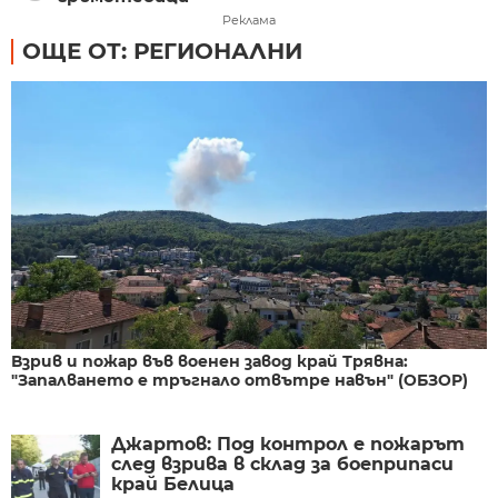
Реклама
ОЩЕ ОТ: РЕГИОНАЛНИ
Взрив и пожар във военен завод край Трявна:
"Запалването е тръгнало отвътре навън" (ОБЗОР)
Джартов: Под контрол е пожарът
след взрива в склад за боеприпаси
край Белица