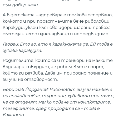
съм добър нали.
А в детската надпревара е толкова оспорвано,
колкото и при порастналите вече риболовци.
Каракуди, уклеи кленове идори шарани правеха
състезанието изненадващо и непредвидимо
Георги: Ето го, ето я каракудката де. Ей това е
хубава каракудка.
Родителите, които са и треньори на малките
въдичари, твърдят, че риболовът е спорт,
който ги развива. Дава им природно познание и
ги учи на отговорност.
Борислав Йорданов: Риболовът ги учи най-вече
на спокойствие, търпение, хубавото при тях е,
че се отделят малко повече от компютрите,
телефоните, сред природата са – това е
важното.