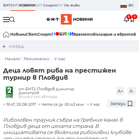
БНТ
БНТ
НОВИНИ
БНТ
Спорт
БНТ
На живо
BG
8
0
Новини
Свят
Спорт
Времето
България и еврото
Би
НАЗАД
Начало
Регионални
У нас
Деца ловят риба на престижен
турнир в Пловдив
БНТ2-Пловдив
от
Димитър
A+
A-
Димитров
Всичко от автора
Запази
19:47, 20.08.2017
Чете се за: 00:43 мин.
У нас
Риболовен празник събра на Гребния канал в
Пловдив деца от цялата страна. В
инициативата се включиха риболовни клубове
от цялата страна, които подкрепиха