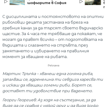
шофьорите в София
б
п
С дисциплината и постоянстовото на опитни
риболовци децата застанаха на брега на
гребния канал за да търсят своето въдичарско
щастие. За 4 часа те трябваше да покажат, че
могат да правят всичко – от подготовката на
въдицата и слагането на стръвта, през
замятането и избирането на правилния
момент за хващане на рибата.
Реклама
Мартин: Тръпка – хванеш една голяма риба,
запалваш се, адренелина ти севдига харесва ти
и искаш да хващаш големи риби. Борят се,
доставят ти удоволствие при ваденето.
Георги Георгиев: Аз ходя на състезание, за да
видя да се сравня с някой друг и да видя колко