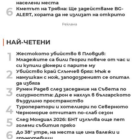
населени места
6
Кметът на Трявна: Ще задействаме BG-
ALERT, хората да не излизат на открито
Реклама
НАЙ-ЧЕТЕНИ
1
Жестокото убийство в Пловдив:
Младежите са били Георги повече от час и
си купили дюнери с парите му
2
Убийство край Слънчев бряг: Мъж е
намушкан с нож, заподозреният се опитал
да избяга
3
Румен Радев след заседание на Съвета по
сигурността: Дрон е нахлул в българското
въздушно пространство
4
Туроператори и хотелиери по Северното
Черноморие отчитат по-слаб сезон
5
След Мондиал 2026: БНТ излъчва още пет
големи събития пряко
6
До 38° утре, на места ще има валежи и
гръмотевици