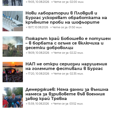
19:05, 10.08.2026
Чете се за: 02:00 мин.
Нови лаборатории в Пловдив и
Бургас ускоряват обработката на
кръвните проби на шофьорите
18:17, 10.08.2026
Чете се за: 01:50 мин.
Пожарът край Бобошево е потушен
– в борбата с огъня се включиха и
десетки доброволци
18:09, 10.08.2026
Чете се за: 02:22 мин.
НАП не откри сериозни нарушения
на големите фестивали в Бургас
17:20, 10.08.2026
Чете се за: 02:35 мин.
Демерджиев: Няма данни за външна
намеса за взривовете във военния
завод край Трявна
15:59, 10.08.2026
Чете се за: 03:52 мин.