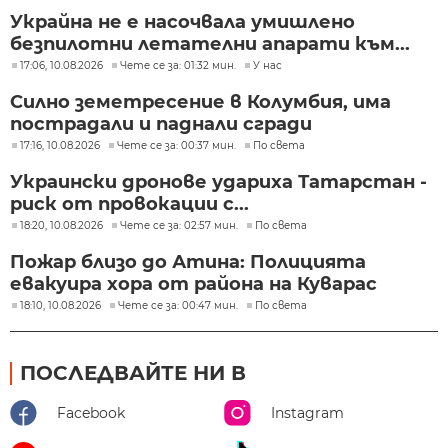
Украйна не е насочвала умишлено
безпилотни летателни апарати към...
17:06, 10.08.2026
Чете се за: 01:32 мин.
У нас
Силно земетресение в Колумбия, има
пострадали и паднали сгради
17:16, 10.08.2026
Чете се за: 00:37 мин.
По света
Украински дронове удариха Татарстан -
риск от провокации с...
18:20, 10.08.2026
Чете се за: 02:57 мин.
По света
Пожар близо до Атина: Полицията
евакуира хора от района на Куварас
18:10, 10.08.2026
Чете се за: 00:47 мин.
По света
ПОСЛЕДВАЙТЕ НИ В
Facebook
Instagram