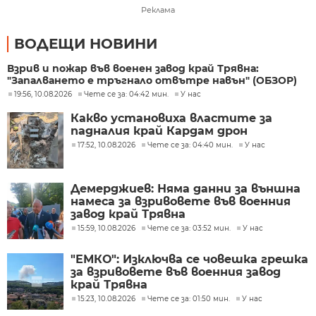
Реклама
ВОДЕЩИ НОВИНИ
Взрив и пожар във военен завод край Трявна:
"Запалването е тръгнало отвътре навън" (ОБЗОР)
19:56, 10.08.2026
Чете се за: 04:42 мин.
У нас
Какво установиха властите за
падналия край Кардам дрон
17:52, 10.08.2026
Чете се за: 04:40 мин.
У нас
Демерджиев: Няма данни за външна
намеса за взривовете във военния
завод край Трявна
15:59, 10.08.2026
Чете се за: 03:52 мин.
У нас
"ЕМКО": Изключва се човешка грешка
за взривовете във военния завод
край Трявна
15:23, 10.08.2026
Чете се за: 01:50 мин.
У нас