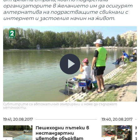
организаторите в желанието им да осигурят
алтернатива на подрастващите свикнали с
интернет и застоелия начин на живот.
Субтитрите са автоматично генерирани и може да съдържат
неточности.
19:41, 20.08.2017
19:40, 20.08.2017
Пешеходни пътеки в
Н
нестандартни
п
цветове объркват
з