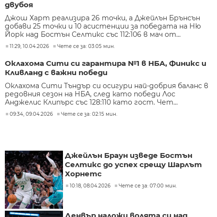
двубоя
Джош Харт реализира 26 точки, а Джейлън Брънсън
добави 25 точки и 10 асистенции за победата на Ню
Йорк над Бостън Селтикс със 112:106 в мач от...
11:29, 10.04.2026
Чете се за: 03:05 мин.
Оклахома Сити си гарантира №1 в НБА, Финикс и
Кливланд с важни победи
Оклахома Сити Тъндър си осигури най-добрия баланс в
редовния сезон на НБА, след като победи Лос
Анджелис Клипърс със 128:110 като гост. Чет...
09:34, 09.04.2026
Чете се за: 02:15 мин.
Джейлън Браун изведе Бостън
Селтикс до успех срещу Шарлът
Хорнетс
10:18, 08.04.2026
Чете се за: 07:00 мин.
Денвър наложи волята си над