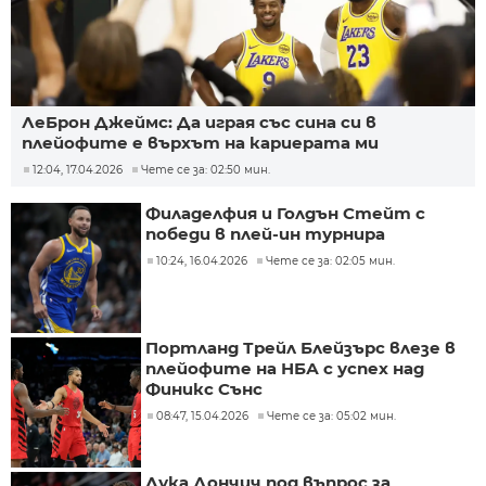
ЛеБрон Джеймс: Да играя със сина си в
плейофите е върхът на кариерата ми
12:04, 17.04.2026
Чете се за: 02:50 мин.
Филаделфия и Голдън Стейт с
победи в плей-ин турнира
10:24, 16.04.2026
Чете се за: 02:05 мин.
Портланд Трейл Блейзърс влезе в
плейофите на НБА с успех над
Финикс Сънс
08:47, 15.04.2026
Чете се за: 05:02 мин.
Лука Дончич под въпрос за