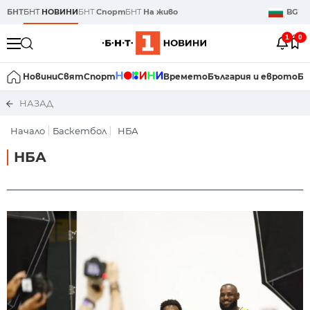
БНТ
БНТ
НОВИНИ
БНТ
Спорт
БНТ
На живо
BG
1
0
Новини
Свят
Спорт
Времето
България и еврото
Би
НАЗАД
Начало
Баскетбол
НБА
НБА