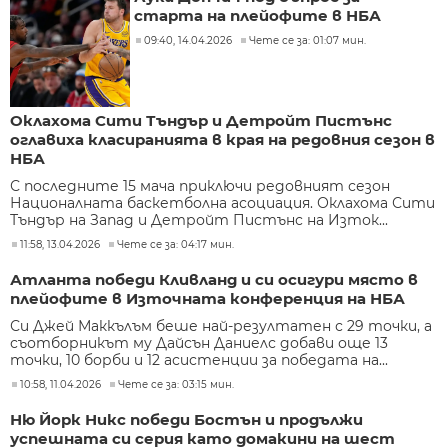
старта на плейофите в НБА
09:40, 14.04.2026
Чете се за: 01:07 мин.
Оклахома Сити Тъндър и Детройт Пистънс
оглавиха класиранията в края на редовния сезон в
НБА
С последните 15 мача приключи редовният сезон
Националната баскетболна асоциация. Оклахома Сити
Тъндър на Запад и Детройт Пистънс на Изток...
11:58, 13.04.2026
Чете се за: 04:17 мин.
Атланта победи Кливланд и си осигури място в
плейофите в Източната конференция на НБА
Си Джей Маккълъм беше най-резултатен с 29 точки, а
съотборникът му Дайсън Даниелс добави още 13
точки, 10 борби и 12 асистенции за победата на...
10:58, 11.04.2026
Чете се за: 03:15 мин.
Ню Йорк Никс победи Бостън и продължи
успешната си серия като домакини на шест