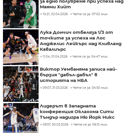
за едно полувреме при успеха над
Маями Хийт
10:21, 02.04.2026
Чете се за: 07:02 мин.
Лука Дончич отбеляза 1/3 от
точките за успеха на Лос
Анджелис Лейкърс над Кливланд
Кавалиърс
11:04, 01.04.2026
Чете се за: 04:47 мин.
Виктор Уембаняма записа най-
бързия "дабъл-дабъл" в
историята на НБА
09:07, 31.03.2026
Чете се за: 04:50 мин.
Лидерът в Западната
конференция Оклахома Сити
Тъндър надигра Ню Йорк Никс
09:57, 30.03.2026
Чете се за: 06:15 мин.