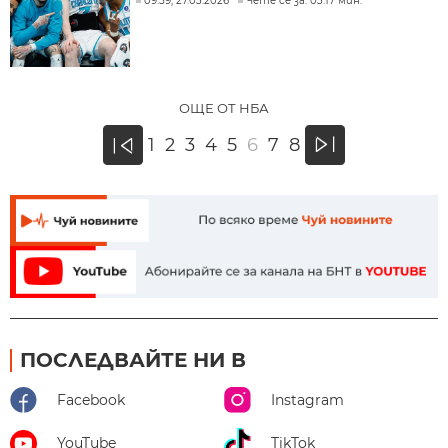
09:59, 27.03.2026
Чете се за: 03:17 мин.
ОЩЕ ОТ НБА
»
1
2
3
4
5
6
7
8
«
ПОСЛЕДВАЙТЕ НИ В
Facebook
Instagram
YouTube
TikTok