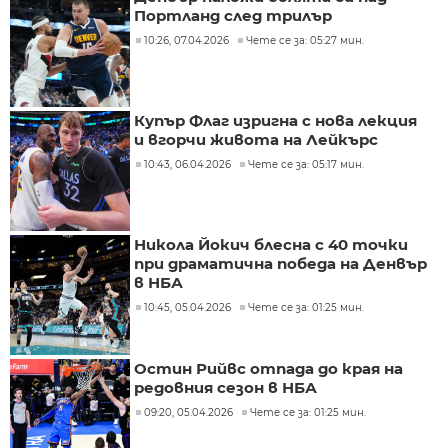
Портланд след трилър
10:26, 07.04.2026
Чете се за: 05:27 мин.
Купър Флаг изригна с нова лекция
и вгорчи живота на Лейкърс
10:43, 06.04.2026
Чете се за: 05:17 мин.
Никола Йокич блесна с 40 точки
при драматична победа на Денвър
в НБА
10:45, 05.04.2026
Чете се за: 01:25 мин.
Остин Рийвс отпада до края на
редовния сезон в НБА
09:20, 05.04.2026
Чете се за: 01:25 мин.