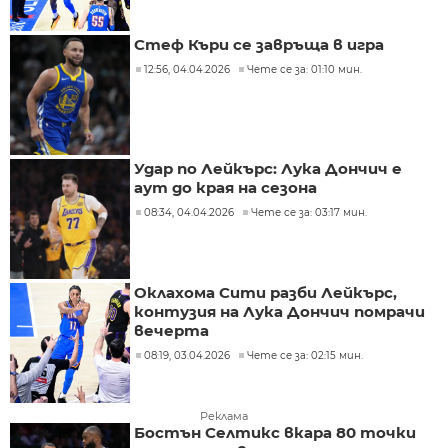
Стеф Къри се завръща в игра
12:56, 04.04.2026
Чете се за: 01:10 мин.
Удар по Лейкърс: Лука Дончич е
аут до края на сезона
08:34, 04.04.2026
Чете се за: 03:17 мин.
Оклахома Сити разби Лейкърс,
контузия на Лука Дончич помрачи
вечерта
08:19, 03.04.2026
Чете се за: 02:15 мин.
Реклама
Бостън Селтикс вкара 80 точки