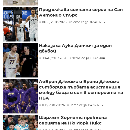
Продължава силната серия на Сан
Антонио Спърс
10:08, 29.03.2026
Чете се за: 02:40 мин.
Наказаха Лука Дончич за един
двубой
08:46, 29.03.2026
Чете се за: 01:32 мин.
ЛеБрон Джеймс и Брони Джеймс
сътвориха първата асистенция
между баща и син в историята на
НБА
11:15, 28.03.2026
Чете се за: 04:37 мин.
Шарлът Хорнетс прекъсна
серията на Ню Йорк Никс